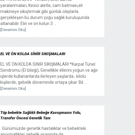
yaralanmaları; Kesici aletle, cam batması,eli
makineye sıkıştırmak gibi günlük olaylarla
gerçekleşen bu durum çoğu sağlık kuruluşunda
atlanabilir. Elin ve ön kolun 3 ...
[Devamını Oku]
EL VE ÖN KOLDA SİNİR SIKIŞMALARI
EL VE ÖN KOLDA SİNİR SIKIŞMALARI *Karpal Tünel
Sendromu (El bileği); Genellikle ellerini yoğun ve ağır
işlerde kullananlarda ilerleyen yaşlarda , kilolu
kişilerde, gebelik döneminde ortaya çıkar. Bil ...
[Devamını Oku]
Tüp bebekte Sağlıklı Bebeğe Kavuşmanın Yolu,
Transfer Öncesi Genetik Tanı
Günümüzde genetik hastalıklar ve bebekteki
anormallikler gebelik sırasında da