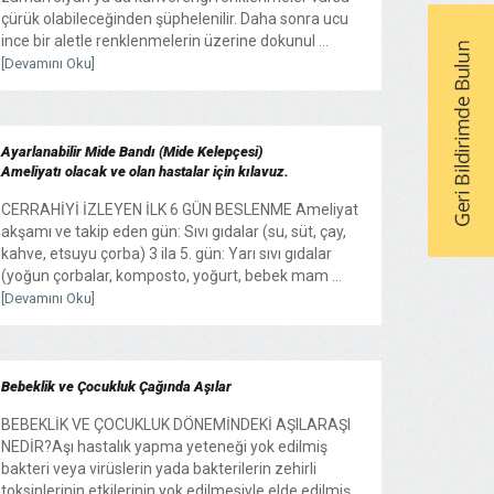
çürük olabileceğinden şüphelenilir. Daha sonra ucu
ince bir aletle renklenmelerin üzerine dokunul ...
[Devamını Oku]
Ayarlanabilir Mide Bandı (Mide Kelepçesi)
Ameliyatı olacak ve olan hastalar için kılavuz.
CERRAHİYİ İZLEYEN İLK 6 GÜN BESLENME Ameliyat
akşamı ve takip eden gün: Sıvı gıdalar (su, süt, çay,
kahve, etsuyu çorba) 3 ila 5. gün: Yarı sıvı gıdalar
(yoğun çorbalar, komposto, yoğurt, bebek mam ...
[Devamını Oku]
Bebeklik ve Çocukluk Çağında Aşılar
BEBEKLİK VE ÇOCUKLUK DÖNEMİNDEKİ AŞILARAŞI
NEDİR?Aşı hastalık yapma yeteneği yok edilmiş
bakteri veya virüslerin yada bakterilerin zehirli
toksinlerinin etkilerinin yok edilmesiyle elde edilmiş