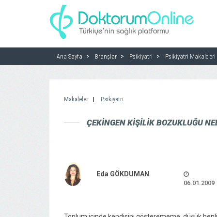
Ana Sayfa
Branşlar
Psikiyatri
Psikiyatri Makaleleri
Makaleler
Psikiyatri
ÇEKINGEN KIŞILIK BOZUKLUĞU NED
Eda GÖKDUMAN
06.01.2009
Toplum içinde kendisini gösterememe, düşük benlik sa