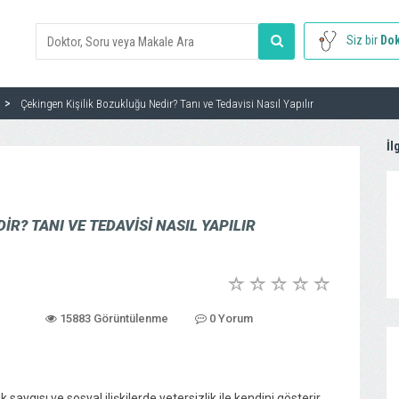
Siz bir
Dok
Çekingen Kişilik Bozukluğu Nedir? Tanı ve Tedavisi Nasıl Yapılır
İl
IR? TANI VE TEDAVISI NASIL YAPILIR
15883 Görüntülenme
0 Yorum
ygısı ve sosyal ilişkilerde yetersizlik ile kendini gösterir.