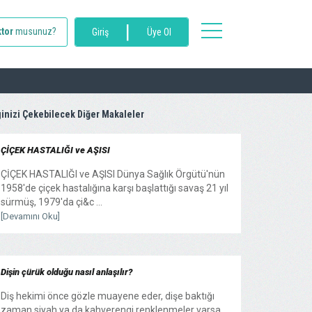
|
toggle
tor
musunuz?
Giriş
Üye Ol
navigation
ginizi Çekebilecek Diğer Makaleler
ÇİÇEK HASTALIĞI ve AŞISI
ÇİÇEK HASTALIĞI ve AŞISI Dünya Sağlık Örgütü'nün
1958'de çiçek hastalığına karşı başlattığı savaş 21 yıl
sürmüş, 1979'da çi&c ...
[Devamını Oku]
Dişin çürük olduğu nasıl anlaşılır?
Diş hekimi önce gözle muayene eder, dişe baktığı
zaman siyah ya da kahverengi renklenmeler varsa