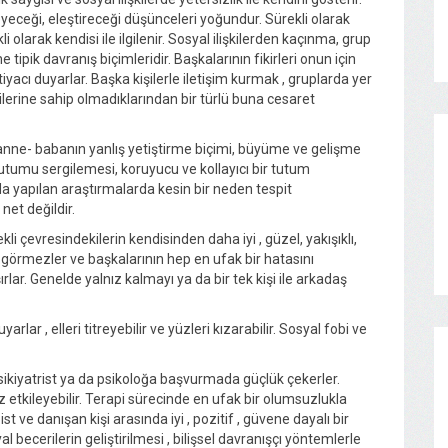
eceği, eleştireceği düşünceleri yoğundur. Sürekli olarak
 olarak kendisi ile ilgilenir. Sosyal ilişkilerden kaçınma, grup
ipik davranış biçimleridir. Başkalarının fikirleri onun için
yacı duyarlar. Başka kişilerle iletişim kurmak , gruplarda yer
lerine sahip olmadıklarından bir türlü buna cesaret
anne- babanın yanlış yetiştirme biçimi, büyüme ve gelişme
tumu sergilemesi, koruyucu ve kollayıcı bir tutum
a yapılan araştırmalarda kesin bir neden tespit
net değildir.
kli çevresindekilerin kendisinden daha iyi , güzel, yakışıklı,
la görmezler ve başkalarının hep en ufak bir hatasını
lar. Genelde yalnız kalmayı ya da bir tek kişi ile arkadaş
arlar , elleri titreyebilir ve yüzleri kızarabilir. Sosyal fobi ve
sikiyatrist ya da psikoloğa başvurmada güçlük çekerler.
 etkileyebilir. Terapi sürecinde en ufak bir olumsuzlukla
st ve danışan kişi arasında iyi , pozitif , güvene dayalı bir
al becerilerin geliştirilmesi , bilişsel davranışçı yöntemlerle