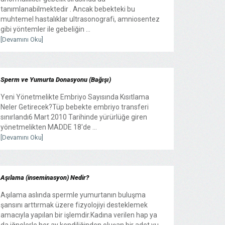
tanımlanabilmektedir . Ancak bebekteki bu
muhtemel hastalıklar ultrasonografi, amniosentez
gibi yöntemler ile gebeliğin ...
[Devamını Oku]
Sperm ve Yumurta Donasyonu (Bağışı)
Yeni Yönetmelikte Embriyo Sayısında Kısıtlama
Neler Getirecek?Tüp bebekte embriyo transferi
sınırlandı6 Mart 2010 Tarihinde yürürlüğe giren
yönetmelikten MADDE 18'de ...
[Devamını Oku]
Aşılama (inseminasyon) Nedir?
Aşılama aslında spermle yumurtanın buluşma
şansını arttırmak üzere fizyolojiyi desteklemek
amacıyla yapılan bir işlemdir.Kadına verilen hap ya