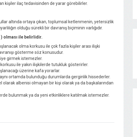
n kişiler ilaç tedavisinden de yarar görebilirler.
llar altında ortaya çıkan, toplumsal ketlenmenin, yetersizlik
lılığın olduğu sürekli bir davranış biçiminin varlığıdır.
 olması ile belirlidir.
şlanacak olma korkusu ile çok fazla kişiler arası ilişki
davranışı gösterme söz konusudur.
kiye girmek istemezler.
kusu ile yakın ilişkilerde tutukluk gösterirler.
şlanacağı üzerine kafa yorarlar.
e aynı ortamda bulunduğu durumlarda gerginlik hissederler.
l olarak albenisi olmayan bir kişi olarak ya da başkalarından
erde bulunmak ya da yeni etkinliklere katılmak istemezler.