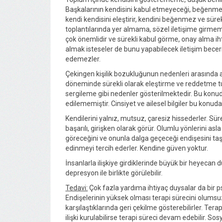
Başkalarının kendisini kabul etmeyeceği, beğenmey
kendi kendisini eleştirir, kendini beğenmez ve sürekli
toplantılarında yer almama, sözel iletişime girmeme t
çok önemlidir ve sürekli kabul görme, onay alma ihti
almak isteseler de bunu yapabilecek iletişim beceri
edemezler.
Çekingen kişilik bozukluğunun nedenleri arasında 
döneminde sürekli olarak eleştirme ve reddetme tu
sergileme gibi nedenler gösterilmektedir. Bu konud
edilememiştir. Cinsiyet ve ailesel bilgiler bu konuda 
Kendilerini yalnız, mutsuz, çaresiz hissederler. Süre
başarılı, girişken olarak görür. Olumlu yönlerini as
göreceğini ve onunla dalga geçeceği endişesini taşır
edinmeyi tercih ederler. Kendine güven yoktur.
İnsanlarla ilişkiye girdiklerinde büyük bir heyecan duy
depresyon ile birlikte görülebilir.
Tedavi:
Çok fazla yardıma ihtiyaç duysalar da bir p
Endişelerinin yüksek olması terapi sürecini olumsuz
karşılaştıklarında geri çekilme gösterebilirler. Terapi
ilişki kurulabilirse terapi süreci devam edebilir. Sosy