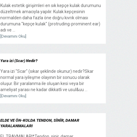
Kulak estetik girişimleri en sık kepçe kulak durumunu
düzeltmek amacıyla yapılır. Kulak kepçesinin
normalden daha fazla öne doğru kıvrık olması
durumuna "kepçe kulak" (protruding-prominent ear)
adı ve ...
[Devamını Oku]
Yara izi (Scar) Nedir?
Yara izi "Scar" (sıkar şeklinde okunur) nedir?Skar
normal yara iyileşme olayının bir sonucu olarak
oluşur. Bir yaralanma ile oluşan kesi veya bir
ameliyat yarası ne kadar dikkatli ve usul&uu ...
[Devamını Oku]
ELDE VE ÖN-KOLDA TENDON, SİNİR, DAMAR
YARALANMALARI
EL TRAVMALARI*Tendon, sinir, damar