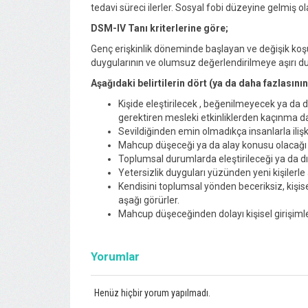
tedavi süreci ilerler. Sosyal fobi düzeyine gelmiş ola
DSM-IV Tanı kriterlerine göre;
Genç erişkinlik döneminde başlayan ve değişik koşu
duygularının ve olumsuz değerlendirilmeye aşırı duyar
Aşağıdaki belirtilerin dört (ya da daha fazlasının )
Kişide eleştirilecek , beğenilmeyecek ya da dı
gerektiren mesleki etkinliklerden kaçınma 
Sevildiğinden emin olmadıkça insanlarla iliş
Mahcup düşeceği ya da alay konusu olacağı kor
Toplumsal durumlarda eleştirileceği ya da dı
Yetersizlik duyguları yüzünden yeni kişilerl
Kendisini toplumsal yönden beceriksiz, kişise
aşağı görürler.
Mahcup düşeceğinden dolayı kişisel girişiml
Yorumlar
Henüz hiçbir yorum yapılmadı.