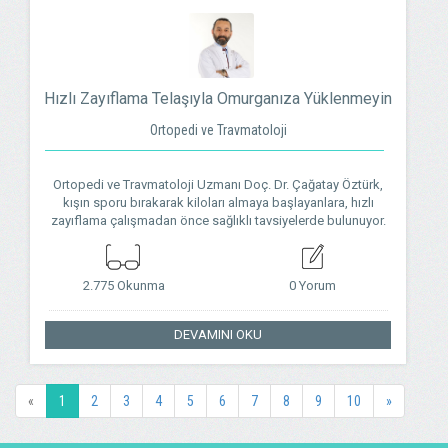
Hızlı Zayıflama Telaşıyla Omurganıza Yüklenmeyin
Ortopedi ve Travmatoloji
Ortopedi ve Travmatoloji Uzmanı Doç. Dr. Çağatay Öztürk,
kışın sporu bırakarak kiloları almaya başlayanlara, hızlı
zayıflama çalışmadan önce sağlıklı tavsiyelerde bulunuyor.
2.775 Okunma
0 Yorum
DEVAMINI OKU
«
1
2
3
4
5
6
7
8
9
10
»