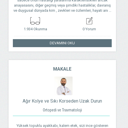
sadece onun hastalığı yaralanma karakteristikleri ancak
anayasasını, diğer geçmiş veya şimdiki hastalıklar, davranış
ve duygusal dünyada kim , zevkleri ve özlemleri, hayati anı …
1.934 Okunma
0 Yorum
DEVAMINI OKU
MAKALE
Ağır Kolye ve Sıkı Korseden Uzak Durun
Ortopedi ve Travmatoloji
Yüksek topuklu ayakkabı, kalem etek, sizi ince gösteren