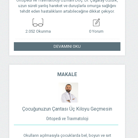
Ortopedi ve Travmatoloji Uzmanı Doç. Dr. Çağatay Öztürk,
uzun süreli yanlış hareket ve duruşlarla omurga sağlığını
tehdit eden hastalıkların artabileceğine dikkat çekiyor.
2.052 Okunma
0 Yorum
DEVAMINI OKU
MAKALE
Çocuğunuzun Çantası Üç Kiloyu Geçmesin
Ortopedi ve Travmatoloji
Okulların açılmasıyla çocuklarda bel, boyun ve sırt