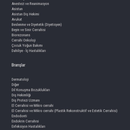
Anestezi ve Reanimasyon
Asistan
Asistan Diş Hekimi
Avukat
Beslenme ve Diyetetik (Diyetisyen)
Beyin ve Sinir Cerrahisi
Biorezonans
Cerrahi Onkoloji
Çocuk Yoğun Bakımı
Dahiliye - İç Hastalıkları
Branşlar
Dermatoloji
Diğer
Dil Konuşma Bozuklukları
Diş Hekimliği
Diş Protezi Uzmanı
El Cerrahisi ve Mikro cerrahi
El Cerrahisi ve Mikro cerrahi (Plastik Rekonstruktif ve Estetik Cerrahisi)
Endodonti
Endokrin Cerrahisi
Enfeksiyon Hastalıkları