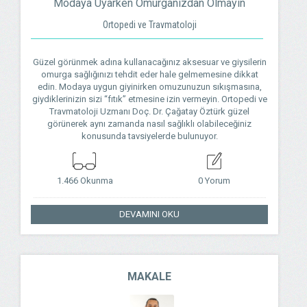
Modaya Uyarken Omurganızdan Olmayın
Ortopedi ve Travmatoloji
Güzel görünmek adına kullanacağınız aksesuar ve giysilerin
omurga sağlığınızı tehdit eder hale gelmemesine dikkat
edin. Modaya uygun giyinirken omuzunuzun sıkışmasına,
giydiklerinizin sizi “fıtık” etmesine izin vermeyin. Ortopedi ve
Travmatoloji Uzmanı Doç. Dr. Çağatay Öztürk güzel
görünerek aynı zamanda nasıl sağlıklı olabileceğiniz
konusunda tavsiyelerde bulunuyor.
1.466 Okunma
0 Yorum
DEVAMINI OKU
MAKALE