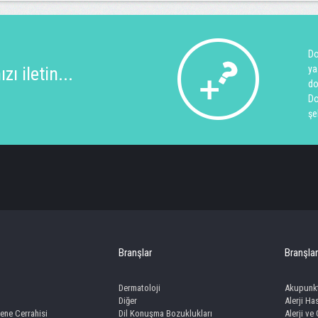
Do
ı iletin...
ya
do
Do
şe
Branşlar
Branşlar
Dermatoloji
Akupunk
Diğer
Alerji Has
ene Cerrahisi
Dil Konuşma Bozuklukları
Alerji ve