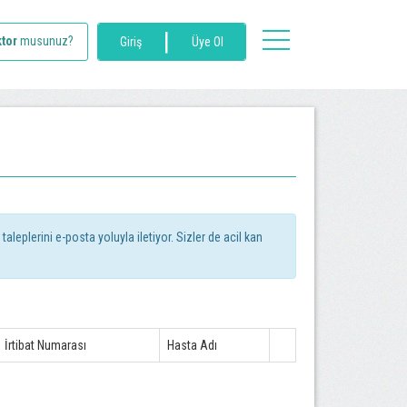
|
toggle
tor
musunuz?
Giriş
Üye Ol
navigation
aleplerini e-posta yoluyla iletiyor. Sizler de acil kan
İrtibat Numarası
Hasta Adı