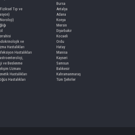
Bursa
(Fiziksel Tıp ve
Antalya
tasyon)
Adana
(Noroloji)
Konya
lığı
Mersin
il
Diyarbakir
rrahisi
Kocaeli
dokrinolojik ve
Ordu
zma Hastalıkları
Hatay
feksiyon Hastalıkları
Manisa
stroenteroloji,
Kayseri
ji ve Beslenme
Samsun
lişim Uzmanı
Balıkesir
netik Hastalıkları
Kahramanmaraş
ğüs Hastalıkları
Tüm Şehirler