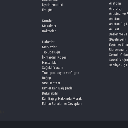
Anatomi
Üye Hizmetleri
Androloji
İletişim
Anestezi ve
Asistan
Sorular
Asistan Diş 
Makaleler
Avukat
Doktorlar
Beslenme ve 
(Diyetisyen)
Haberler
Beyin ve Sini
Merkezler
Biorezonans
Tıp Sözlüğü
Cerrahi Onko
İlk Yardım Köşesi
Çocuk Yoğun
Hastalıklar
Dahiliye - İç 
Sağlıklı Yaşam
Transportasyon ve Organ
Bağışı
Site Haritası
Kimler Kan Bağışında
Bulunabilir
Kan Bağışı Hakkında Merak
Edilen Sorular ve Cevapları
iv>