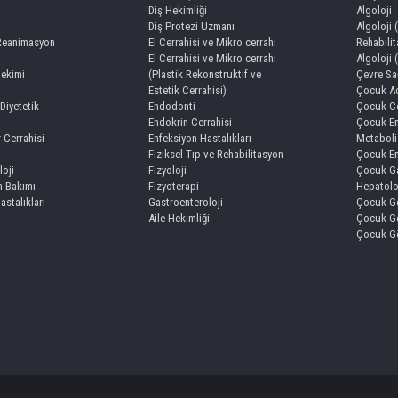
Diş Hekimliği
Algoloji
Diş Protezi Uzmanı
Algoloji 
 Reanimasyon
El Cerrahisi ve Mikro cerrahi
Rehabili
El Cerrahisi ve Mikro cerrahi
Algoloji 
Hekimi
(Plastik Rekonstruktif ve
Çevre Sağ
Estetik Cerrahisi)
Çocuk Ac
Diyetetik
Endodonti
Çocuk Ce
Endokrin Cerrahisi
Çocuk En
r Cerrahisi
Enfeksiyon Hastalıkları
Metaboli
Fiziksel Tıp ve Rehabilitasyon
Çocuk En
loji
Fizyoloji
Çocuk Ga
 Bakımı
Fizyoterapi
Hepatolo
Hastalıkları
Gastroenteroloji
Çocuk Ge
Aile Hekimliği
Çocuk Ge
Çocuk Gö