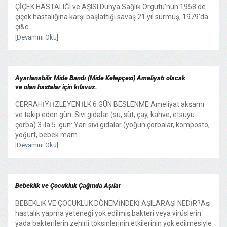
ÇİÇEK HASTALIĞI ve AŞISI Dünya Sağlık Örgütü'nün 1958'de
çiçek hastalığına karşı başlattığı savaş 21 yıl sürmüş, 1979'da
çi&c ...
[Devamını Oku]
Ayarlanabilir Mide Bandı (Mide Kelepçesi) Ameliyatı olacak
ve olan hastalar için kılavuz.
CERRAHİYİ İZLEYEN İLK 6 GÜN BESLENME Ameliyat akşamı
ve takip eden gün: Sıvı gıdalar (su, süt, çay, kahve, etsuyu
çorba) 3 ila 5. gün: Yarı sıvı gıdalar (yoğun çorbalar, komposto,
yoğurt, bebek mam ...
[Devamını Oku]
Bebeklik ve Çocukluk Çağında Aşılar
BEBEKLİK VE ÇOCUKLUK DÖNEMİNDEKİ AŞILARAŞI NEDİR?Aşı
hastalık yapma yeteneği yok edilmiş bakteri veya virüslerin
yada bakterilerin zehirli toksinlerinin etkilerinin yok edilmesiyle