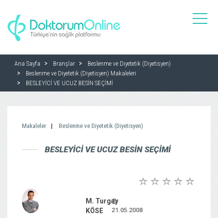
toggle
naviga
Ana Sayfa
Branşlar
Beslenme ve Diyetetik (Diyetisyen)
Beslenme ve Diyetetik (Diyetisyen) Makaleleri
BESLEYİCİ VE UCUZ BESİN SEÇİMİ
Makaleler
Beslenme ve Diyetetik (Diyetisyen)
BESLEYİCİ VE UCUZ BESİN SEÇİMİ
M. Turgay
21.05.2008
KÖSE