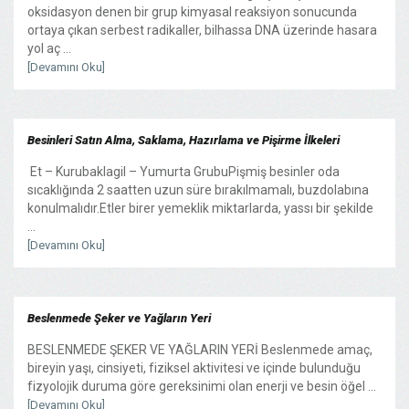
oksidasyon denen bir grup kimyasal reaksiyon sonucunda
ortaya çıkan serbest radikaller, bilhassa DNA üzerinde hasara
yol aç ...
[Devamını Oku]
Besinleri Satın Alma, Saklama, Hazırlama ve Pişirme İlkeleri
Et – Kurubaklagil – Yumurta GrubuPişmiş besinler oda
sıcaklığında 2 saatten uzun süre bırakılmamalı, buzdolabına
konulmalıdır.Etler birer yemeklik miktarlarda, yassı bir şekilde
...
[Devamını Oku]
Beslenmede Şeker ve Yağların Yeri
BESLENMEDE ŞEKER VE YAĞLARIN YERİ Beslenmede amaç,
bireyin yaşı, cinsiyeti, fiziksel aktivitesi ve içinde bulunduğu
fizyolojik duruma göre gereksinimi olan enerji ve besin öğel ...
[Devamını Oku]