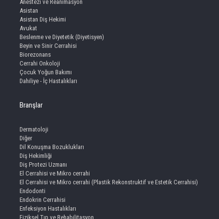
Anestezi ve Reanimasyon
Asistan
Asistan Diş Hekimi
Avukat
Beslenme ve Diyetetik (Diyetisyen)
Beyin ve Sinir Cerrahisi
Biorezonans
Cerrahi Onkoloji
Çocuk Yoğun Bakımı
Dahiliye - İç Hastalıkları
Branşlar
Dermatoloji
Diğer
Dil Konuşma Bozuklukları
Diş Hekimliği
Diş Protezi Uzmanı
El Cerrahisi ve Mikro cerrahi
El Cerrahisi ve Mikro cerrahi (Plastik Rekonstruktif ve Estetik Cerrahisi)
Endodonti
Endokrin Cerrahisi
Enfeksiyon Hastalıkları
Fiziksel Tıp ve Rehabilitasyon