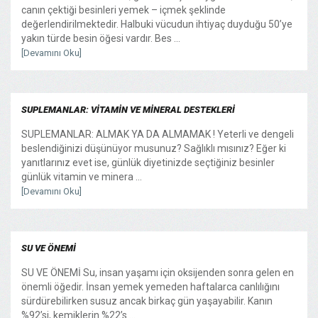
canın çektiği besinleri yemek – içmek şeklinde
değerlendirilmektedir. Halbuki vücudun ihtiyaç duyduğu 50’ye
yakın türde besin öğesi vardır. Bes ...
[Devamını Oku]
SUPLEMANLAR: VİTAMİN VE MİNERAL DESTEKLERİ
SUPLEMANLAR: ALMAK YA DA ALMAMAK ! Yeterli ve dengeli
beslendiğinizi düşünüyor musunuz? Sağlıklı mısınız? Eğer ki
yanıtlarınız evet ise, günlük diyetinizde seçtiğiniz besinler
günlük vitamin ve minera ...
[Devamını Oku]
SU VE ÖNEMİ
SU VE ÖNEMİ Su, insan yaşamı için oksijenden sonra gelen en
önemli öğedir. İnsan yemek yemeden haftalarca canlılığını
sürdürebilirken susuz ancak birkaç gün yaşayabilir. Kanın
%92’si, kemiklerin %22’s ...