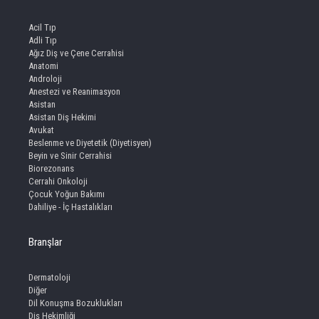
Acil Tıp
Adli Tıp
Ağız Diş ve Çene Cerrahisi
Anatomi
Androloji
Anestezi ve Reanimasyon
Asistan
Asistan Diş Hekimi
Avukat
Beslenme ve Diyetetik (Diyetisyen)
Beyin ve Sinir Cerrahisi
Biorezonans
Cerrahi Onkoloji
Çocuk Yoğun Bakımı
Dahiliye - İç Hastalıkları
Branşlar
Dermatoloji
Diğer
Dil Konuşma Bozuklukları
Diş Hekimliği