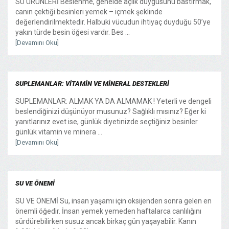
SU ÜRÜNLERİ Beslenme, genelde açlık duygusunu bastırmak,
canın çektiği besinleri yemek – içmek şeklinde
değerlendirilmektedir. Halbuki vücudun ihtiyaç duyduğu 50’ye
yakın türde besin öğesi vardır. Bes ...
[Devamını Oku]
SUPLEMANLAR: VİTAMİN VE MİNERAL DESTEKLERİ
SUPLEMANLAR: ALMAK YA DA ALMAMAK ! Yeterli ve dengeli
beslendiğinizi düşünüyor musunuz? Sağlıklı mısınız? Eğer ki
yanıtlarınız evet ise, günlük diyetinizde seçtiğiniz besinler
günlük vitamin ve minera ...
[Devamını Oku]
SU VE ÖNEMİ
SU VE ÖNEMİ Su, insan yaşamı için oksijenden sonra gelen en
önemli öğedir. İnsan yemek yemeden haftalarca canlılığını
sürdürebilirken susuz ancak birkaç gün yaşayabilir. Kanın