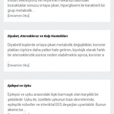
insülin sekresyonu ve/veya etki mekanizmasındaki
bozukluklar sonucu ortaya çıkan, hiperglisemi ile karakterli bir
grup metabolik ...
[Devamını Oku]
Diyabet, Ateroskleroz ve Kalp Hastalıkları
Diyabetli kişilerde ortaya çıkan metabolik değişiklikler, koroner
plakları rüptüre daha yatkın hale getiren, biyolojik olarak farklı
bir aterosklerotik sürece neden olabilmekte ayrıca, koroner a
...
[Devamını Oku]
Epilepsi ve Uyku
Epilepsi ve uyku arasındaki ilişki karmaşık olan karşılıklı bir
şekildedir. Uyku ile, özellikle uykunun bazı devrelerinde,
epileptik nöbetler ve interiktal EEG deşarjları uyarılabilir. Bunun
aksine ba ...