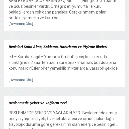
BESLEYİCİ VE UCUZ BESİN SEÇİMİ Her grup için pahalı
ve ucuz besinler vardır. Örneğin; et, yumurta ile kuru
baklagillerden çok daha pahalıdır. Gereksinmemiz olan
protein, yumurta ve kuru ba ...
[Devamını Oku]
Besinleri Satın Alma, Saklama, Hazırlama ve Pişirme İlkeleri
Et – Kurubaklagil – Yumurta GrubuPişmiş besinler oda
sıcaklığında 2 saatten uzun süre bırakılmamalı, buzdolabına
konulmalıdır.Etler birer yemeklik miktarlarda, yassı bir şekilde
...
[Devamını Oku]
Beslenmede Şeker ve Yağların Yeri
BESLENMEDE ŞEKER VE YAĞLARIN YERİ Beslenmede amaç,
bireyin yaşı, cinsiyeti, fiziksel aktivitesi ve içinde bulunduğu
fizyolojik duruma göre gereksinimi olan enerji ve besin öğel ...