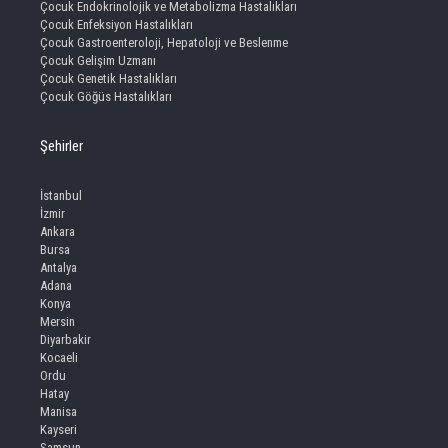
Çocuk Endokrinolojik ve Metabolizma Hastalıkları
Çocuk Enfeksiyon Hastalıkları
Çocuk Gastroenteroloji, Hepatoloji ve Beslenme
Çocuk Gelişim Uzmanı
Çocuk Genetik Hastalıkları
Çocuk Göğüs Hastalıkları
Şehirler
İstanbul
İzmir
Ankara
Bursa
Antalya
Adana
Konya
Mersin
Diyarbakir
Kocaeli
Ordu
Hatay
Manisa
Kayseri
Samsun