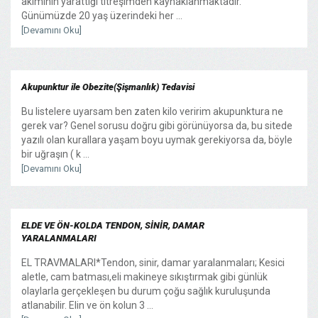
akımının yarattığı titreşimden kaynaklanmaktadır.
Günümüzde 20 yaş üzerindeki her ...
[Devamını Oku]
Akupunktur ile Obezite(Şişmanlık) Tedavisi
Bu listelere uyarsam ben zaten kilo veririm akupunktura ne
gerek var? Genel sorusu doğru gibi görünüyorsa da, bu sitede
yazılı olan kurallara yaşam boyu uymak gerekiyorsa da, böyle
bir uğraşın ( k ...
[Devamını Oku]
ELDE VE ÖN-KOLDA TENDON, SİNİR, DAMAR
YARALANMALARI
EL TRAVMALARI*Tendon, sinir, damar yaralanmaları; Kesici
aletle, cam batması,eli makineye sıkıştırmak gibi günlük
olaylarla gerçekleşen bu durum çoğu sağlık kuruluşunda
atlanabilir. Elin ve ön kolun 3 ...