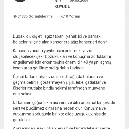
09.05.2009
Nur
KUYUCU
31335 Görüntülenme
0 Yorum
Dudak, dil, diş eti, ağız tabanı, yanak içi ve damak
bölgelerini içine alan kanserlere ağız kanserleri denir.
Kanserin vücuda yayılmasını önlemek, yüzde
oluşabilecek şekil bozuklukları ve konuşma zorluklarını
engellemek için erken teşhis önemlidir. 40 yaşını açmış
insanlarda görülme sıklığı daha fazladır.
Üç haftadan daha uzun süredir ağızda bulunan ve
geçme belirtisi göstermeyen şişlik, leke, çatlaklar ve
ülserler mutlaka bir diş hekimi tarafından muayene
edilmelidir.
Dil kanseri çoğunlukla acı verir ve dilin anormal bir şekilde
sert ve bükülmez olmasına neden olur. Konuşma ve
yutkunma zorluğuyla birlikte dilde uyuşukluk hisside
görülebilir.
Ağız içinde sürekli çıkan beyaz ve kırmızı lekeler ilerde