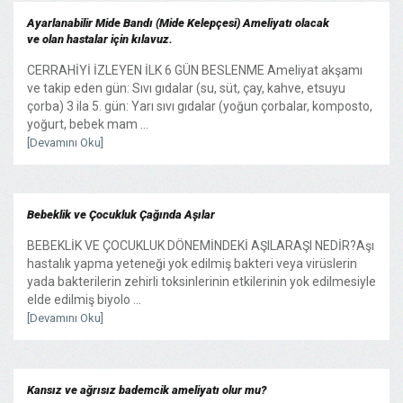
Ayarlanabilir Mide Bandı (Mide Kelepçesi) Ameliyatı olacak
ve olan hastalar için kılavuz.
CERRAHİYİ İZLEYEN İLK 6 GÜN BESLENME Ameliyat akşamı
ve takip eden gün: Sıvı gıdalar (su, süt, çay, kahve, etsuyu
çorba) 3 ila 5. gün: Yarı sıvı gıdalar (yoğun çorbalar, komposto,
yoğurt, bebek mam ...
[Devamını Oku]
Bebeklik ve Çocukluk Çağında Aşılar
BEBEKLİK VE ÇOCUKLUK DÖNEMİNDEKİ AŞILARAŞI NEDİR?Aşı
hastalık yapma yeteneği yok edilmiş bakteri veya virüslerin
yada bakterilerin zehirli toksinlerinin etkilerinin yok edilmesiyle
elde edilmiş biyolo ...
[Devamını Oku]
Kansız ve ağrısız bademcik ameliyatı olur mu?