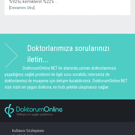
%92’si, kemiklerin %22’s ...
[Devamını Oku]
Doktorlarımıza sorularınızı
iletin...
DoktorumOnline.NET ile alanında uzman doktorlarımıza
yaşadığınız sağlık problemi ile ilgili soru sorabilir, isterseniz de
doktorlarımız ile muayene için iletişim kurabilirsiniz. DoktorumOnline.NET
size sizin en uygun doktora, en hızlı şekilde ulaşmanızı sağlar.
Kullanıcı Sözleşmesi