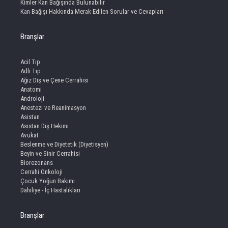
Kimler Kan Bağışında Bulunabilir
Kan Bağışı Hakkında Merak Edilen Sorular ve Cevapları
Branşlar
Acil Tıp
Adli Tıp
Ağız Diş ve Çene Cerrahisi
Anatomi
Androloji
Anestezi ve Reanimasyon
Asistan
Asistan Diş Hekimi
Avukat
Beslenme ve Diyetetik (Diyetisyen)
Beyin ve Sinir Cerrahisi
Biorezonans
Cerrahi Onkoloji
Çocuk Yoğun Bakımı
Dahiliye - İç Hastalıkları
Branşlar