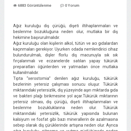
6883 Görüntülenme
0 Yorum
Ağız kuruluğu diş çürüğü, dişeti iltihaplanmaları ve
beslenme bozukluğuna neden olur, mutlaka bir diş
hekimine başvurulmalıdır.
Ağız kuruluğu olan kişilerin alkol, tütün ve acı gıdalardan
kaçınmaları gerekiyor. Uyurken odada nemlendirici cihaz
bulundurulmalı, dişler florlu diş macunuyla sık sık
fırçalanmalı ve eczanelerde satılan yapay tükürük
preparatları öğünlerden ve yatmadan önce mutlaka
kullanılmalıdır.
Tıpta “xerostomia” denilen ağız kuruluğu, tükürük
bezlerinin yetersiz çalışması sonucu oluşur. Tükürük
miktarındaki yetersizlik, diş yüzeyinde aşırı miktarda gıda
ve bakteri plağı birikmesine yol açar.Tükürük miktarının
yetersiz olması, diş çürüğü, dişeti iltihaplanmaları ve
beslenme bozukluklarına neden olur. Tükürük
miktarındaki yetersizlik, tükürük yapısında bulunan
kalsiyum ve fosfat gibi bazı minerallerin de azalmasına
sebep olarak diş çürüklerinde artışına neden olur. Ayrıca
ağız kuruluğu, çiğneme ve yutma güçlüğünede neden