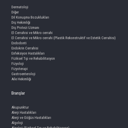
Dermatoloji
Diğer
Dil Konuşma Bozuklukları
Diş Hekimliği
Diş Protezi Uzmanı
El Cerrahisi ve Mikro cerrahi
El Cerrahisi ve Mikro cerrahi (Plastik Rekonstruktif ve Estetik Cerrahisi)
Endodonti
Endokrin Cerrahisi
Enfeksiyon Hastalıkları
Fiziksel Tıp ve Rehabilitasyon
Fizyoloji
Fizyoterapi
Gastroenteroloji
Aile Hekimliği
Branşlar
Akupunktur
Alerji Hastalıkları
Alerji ve Göğüs Hastalıkları
Algoloji
Algoloji (Fiziksel Tıp ve Rehabilitasyon)