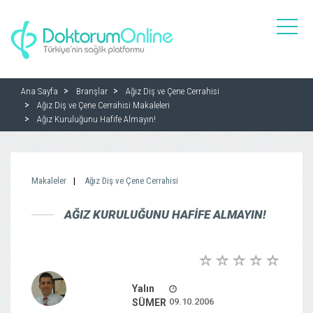
toggle
naviga
Ana Sayfa
Branşlar
Ağız Diş ve Çene Cerrahisi
Ağız Diş ve Çene Cerrahisi Makaleleri
Ağız Kuruluğunu Hafife Almayın!
Makaleler
Ağız Diş ve Çene Cerrahisi
AĞIZ KURULUĞUNU HAFIFE ALMAYIN!
Yalın
09.10.2006
SÜMER