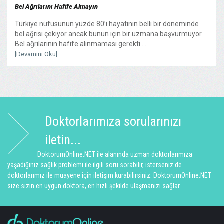
Bel Ağrılarını Hafife Almayın
Türkiye nüfusunun yüzde 80’i hayatının belli bir döneminde
bel ağrısı çekiyor ancak bunun için bir uzmana başvurmuyor.
Bel ağrılarının hafife alınmaması gerekti ...
[Devamını Oku]
Doktorlarımıza sorularınızı
iletin...
DoktorumOnline.NET ile alanında uzman doktorlarımıza
yaşadığınız sağlık problemi ile ilgili soru sorabilir, isterseniz de
doktorlarımız ile muayene için iletişim kurabilirsiniz. DoktorumOnline.NET
size sizin en uygun doktora, en hızlı şekilde ulaşmanızı sağlar.