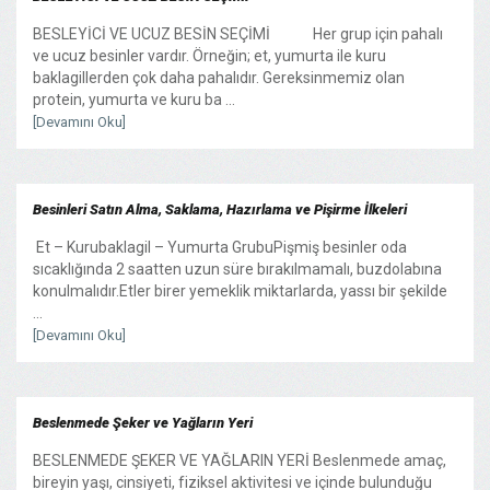
BESLEYİCİ VE UCUZ BESİN SEÇİMİ Her grup için pahalı
ve ucuz besinler vardır. Örneğin; et, yumurta ile kuru
baklagillerden çok daha pahalıdır. Gereksinmemiz olan
protein, yumurta ve kuru ba ...
[Devamını Oku]
Besinleri Satın Alma, Saklama, Hazırlama ve Pişirme İlkeleri
Et – Kurubaklagil – Yumurta GrubuPişmiş besinler oda
sıcaklığında 2 saatten uzun süre bırakılmamalı, buzdolabına
konulmalıdır.Etler birer yemeklik miktarlarda, yassı bir şekilde
...
[Devamını Oku]
Beslenmede Şeker ve Yağların Yeri
BESLENMEDE ŞEKER VE YAĞLARIN YERİ Beslenmede amaç,
bireyin yaşı, cinsiyeti, fiziksel aktivitesi ve içinde bulunduğu