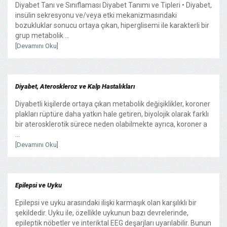
Diyabet Tanı ve Sınıflaması Diyabet Tanımı ve Tipleri • Diyabet,
insülin sekresyonu ve/veya etki mekanizmasındaki
bozukluklar sonucu ortaya çıkan, hiperglisemi ile karakterli bir
grup metabolik ...
[Devamını Oku]
Diyabet, Ateroskleroz ve Kalp Hastalıkları
Diyabetli kişilerde ortaya çıkan metabolik değişiklikler, koroner
plakları rüptüre daha yatkın hale getiren, biyolojik olarak farklı
bir aterosklerotik sürece neden olabilmekte ayrıca, koroner a
...
[Devamını Oku]
Epilepsi ve Uyku
Epilepsi ve uyku arasındaki ilişki karmaşık olan karşılıklı bir
şekildedir. Uyku ile, özellikle uykunun bazı devrelerinde,
epileptik nöbetler ve interiktal EEG deşarjları uyarılabilir. Bunun