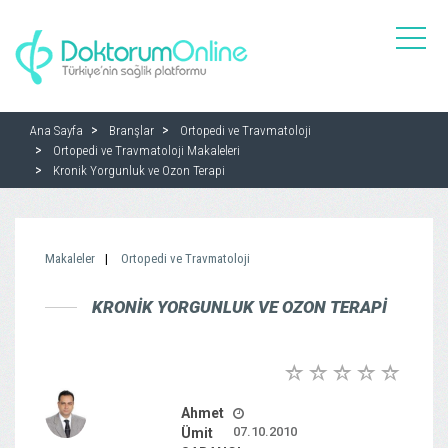
toggle
naviga
Ana Sayfa
Branşlar
Ortopedi ve Travmatoloji
Ortopedi ve Travmatoloji Makaleleri
Kronik Yorgunluk ve Ozon Terapi
Makaleler
Ortopedi ve Travmatoloji
KRONIK YORGUNLUK VE OZON TERAPI
Ahmet
07.10.2010
Ümit