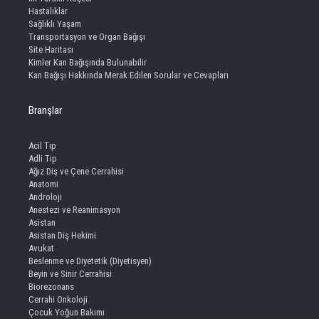
Hastalıklar
Sağlıklı Yaşam
Transportasyon ve Organ Bağışı
Site Haritası
Kimler Kan Bağışında Bulunabilir
Kan Bağışı Hakkında Merak Edilen Sorular ve Cevapları
Branşlar
Acil Tıp
Adli Tıp
Ağız Diş ve Çene Cerrahisi
Anatomi
Androloji
Anestezi ve Reanimasyon
Asistan
Asistan Diş Hekimi
Avukat
Beslenme ve Diyetetik (Diyetisyen)
Beyin ve Sinir Cerrahisi
Biorezonans
Cerrahi Onkoloji
Çocuk Yoğun Bakımı