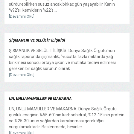
sürdürebilirken susuz ancak birkaç gün yaşayabilir. Kanın
%92’si, kemiklerin %22’s ...
[Devamını Oku]
ŞİŞMANLIK VE SELÜLİT İLİŞKİSİ
ŞİŞMANLIK VE SELÜLİT İLİŞKİSİ Dünya Sağlık Örgütü’nün
sağlık raporunda şişmanlık, “vücutta fazla miktarda yağ
birikmesi sonucu ortaya çıkan ve mutlaka tedavi edilmesi
gereken bir sağlık sorunu” olarak ...
[Devamını Oku]
UN, UNLU MAMULLER VE MAKARNA
UN, UNLU MAMULLER VE MAKARNA Dünya Sağlık Örgütü
günlük enerjinin %55-60’ının karbonhidrat, %12-15’inin protein
ve %25-30’unun yağlardan karşılanması gerektiğini
vurgulamaktadır. Beslenmede, besinler ...
[Devamını Oku]