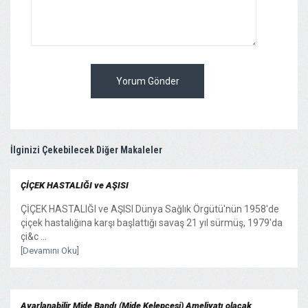
Yorum Gönder
İlginizi Çekebilecek Diğer Makaleler
ÇİÇEK HASTALIĞI ve AŞISI
ÇİÇEK HASTALIĞI ve AŞISI Dünya Sağlık Örgütü'nün 1958'de
çiçek hastalığına karşı başlattığı savaş 21 yıl sürmüş, 1979'da
çi&c ...
[Devamını Oku]
Ayarlanabilir Mide Bandı (Mide Kelepçesi) Ameliyatı olacak