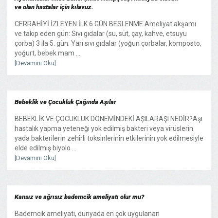
ve olan hastalar için kılavuz.
CERRAHİYİ İZLEYEN İLK 6 GÜN BESLENME Ameliyat akşamı
ve takip eden gün: Sıvı gıdalar (su, süt, çay, kahve, etsuyu
çorba) 3 ila 5. gün: Yarı sıvı gıdalar (yoğun çorbalar, komposto,
yoğurt, bebek mam ...
[Devamını Oku]
Bebeklik ve Çocukluk Çağında Aşılar
BEBEKLİK VE ÇOCUKLUK DÖNEMİNDEKİ AŞILARAŞI NEDİR?Aşı
hastalık yapma yeteneği yok edilmiş bakteri veya virüslerin
yada bakterilerin zehirli toksinlerinin etkilerinin yok edilmesiyle
elde edilmiş biyolo ...
[Devamını Oku]
Kansız ve ağrısız bademcik ameliyatı olur mu?
Bademcik ameliyatı, dünyada en çok uygulanan