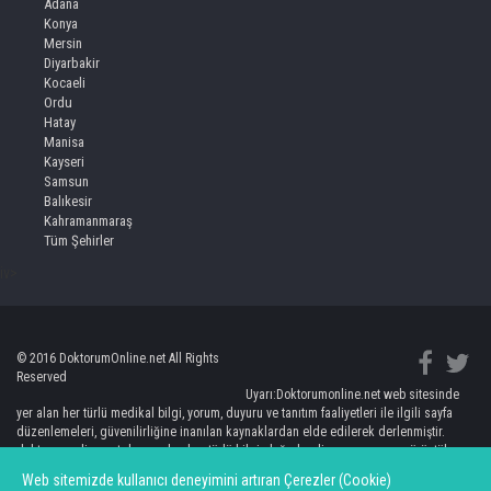
Adana
Konya
Mersin
Diyarbakir
Kocaeli
Ordu
Hatay
Manisa
Kayseri
Samsun
Balıkesir
Kahramanmaraş
Tüm Şehirler
iv>
© 2016 DoktorumOnline.net All Rights
Reserved
Uyarı:Doktorumonline.net web sitesinde
yer alan her türlü medikal bilgi, yorum, duyuru ve tanıtım faaliyetleri ile ilgili sayfa
düzenlemeleri, güvenilirliğine inanılan kaynaklardan elde edilerek derlenmiştir.
doktorumonline.net de yer alan her türlü bilgi, değerlendirme, yorum ve görüntüler
kişileri bilgilendirmeye yönelik olup, hiç bir şekilde kişinin doktorundan bağımsız
Web sitemizde kullanıcı deneyimini artıran Çerezler (Cookie)
teşhis ve tedaviye yönlendirilmesi anlamına gelmemektedir. Burada yer alan bilgi ve