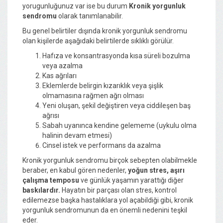
yorugunluğunuz var ise bu durum
Kronik yorgunluk
sendromu
olarak tanımlanabilir.
Bu genel belirtiler dışında kronik yorgunluk sendromu
olan kişilerde aşağıdaki belirtilerde sıklıklı görülür.
Hafıza ve konsantrasyonda kısa süreli bozulma
veya azalma
Kas ağrıları
Eklemlerde belirgin kızarıklık veya şişlik
olmamasına rağmen ağrı olması
Yeni oluşan, şekil değiştiren veya ciddileşen baş
ağrısı
Sabah uyanınca kendine gelememe (uykulu olma
halinin devam etmesi)
Cinsel istek ve performans da azalma
Kronik yorgunluk sendromu birçok sebepten olabilmekle
beraber, en kabul gören nedenler,
yoğun stres, aşırı
çalışma temposu
ve günlük yaşamın yarattığı diğer
baskılardır.
Hayatın bir parçası olan
stres, kontrol
edilemezse başka hastalıklara yol açabildiği gibi, kronik
yorgunluk sendromunun da en önemli nedenini teşkil
eder.