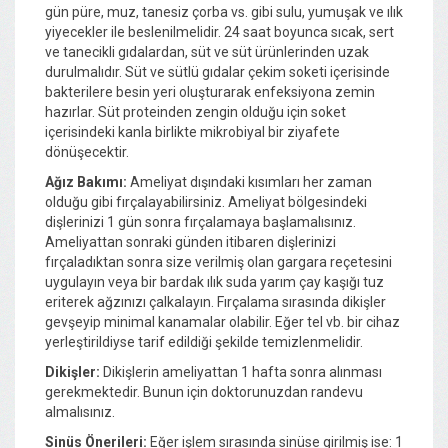
gün püre, muz, tanesiz çorba vs. gibi sulu, yumuşak ve ılık
yiyecekler ile beslenilmelidir. 24 saat boyunca sıcak, sert
ve tanecikli gıdalardan, süt ve süt ürünlerinden uzak
durulmalıdır. Süt ve sütlü gıdalar çekim soketi içerisinde
bakterilere besin yeri oluşturarak enfeksiyona zemin
hazırlar. Süt proteinden zengin olduğu için soket
içerisindeki kanla birlikte mikrobiyal bir ziyafete
dönüşecektir.
Ağız Bakımı:
Ameliyat dışındaki kısımları her zaman
olduğu gibi fırçalayabilirsiniz. Ameliyat bölgesindeki
dişlerinizi 1 gün sonra fırçalamaya başlamalısınız.
Ameliyattan sonraki günden itibaren dişlerinizi
fırçaladıktan sonra size verilmiş olan gargara reçetesini
uygulayın veya bir bardak ılık suda yarım çay kaşığı tuz
eriterek ağzınızı çalkalayın. Fırçalama sırasında dikişler
gevşeyip minimal kanamalar olabilir. Eğer tel vb. bir cihaz
yerleştirildiyse tarif edildiği şekilde temizlenmelidir.
Dikişler:
Dikişlerin ameliyattan 1 hafta sonra alınması
gerekmektedir. Bunun için doktorunuzdan randevu
almalısınız.
Sinüs Önerileri:
Eğer işlem sırasında sinüse girilmiş ise: 1