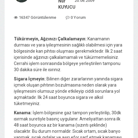
20.06.2009
Nur
KUYUCU
16347 Görüntülenme
0 Yorum
Tükürmeyin, Ağzınızı Çalkalamayın:
Kanamanın
durması ve yara iyileşmesinin sağlıklı olabilmesi için yara
bölgesinde kan pıhtısı oluşması gerekmektedir. İlk 2 saat
içerisinde ağzınızı çalkalamamalı ve tükürmemelisiniz.
Cerrahi işlem sonrasında bölgeye yerleştirilen tamponu
30 dakika süre ile ısırınız.
Sigara İçmeyin:
Bilinen diğer zararlarının yanında sigara
içmek oluşan pıhtının bozulmasına neden olarak yara
iyileşmesini olumsuz yönde etkileyip ciddi sorunlara yol
açmaktadır. İlk 24 saat boyunca sigara ve alkol
tüketmeyiniz.
Kanama:
İşlem bölgesine gaz tampon yerleştirilip, 30dk
ısırmak suretiyle basınç uygulanır. Ameliyattan sonra ilk
48 saat boyunca az bir kanama (sızıntı şeklinde)
olacaktır. Bu durum normaldir. Sıcak ortam, sıcak banyo
yapmak, sıcak gıdalar ve aşırı efor sarf etmek kanamayı