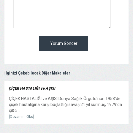
Yorum Gönder
İlginizi Çekebilecek Diğer Makaleler
ÇİÇEK HASTALIĞI ve AŞISI
ÇİÇEK HASTALIĞI ve AŞISI Dünya Sağlık Örgütü'nün 1958'de
çiçek hastalığına karşı başlattığı savaş 21 yıl sürmüş, 1979'da
çi&c ...
[Devamını Oku]