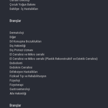
Cerrahi Onkoloji
Çocuk Yoğun Bakımı
Dahiliye - İç Hastalıkları
Branşlar
Dermatoloji
Diğer
Dil Konuşma Bozuklukları
Diş Hekimliği
Diş Protezi Uzmanı
El Cerrahisi ve Mikro cerrahi
El Cerrahisi ve Mikro cerrahi (Plastik Rekonstruktif ve Estetik Cerrahisi)
Endodonti
Endokrin Cerrahisi
Enfeksiyon Hastalıkları
Fiziksel Tıp ve Rehabilitasyon
Fizyoloji
Fizyoterapi
Gastroenteroloji
Aile Hekimliği
Branşlar