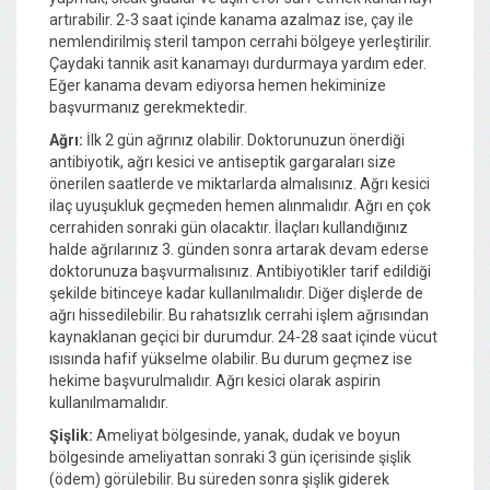
artırabilir. 2-3 saat içinde kanama azalmaz ise, çay ile
nemlendirilmiş steril tampon cerrahi bölgeye yerleştirilir.
Çaydaki tannik asit kanamayı durdurmaya yardım eder.
Eğer kanama devam ediyorsa hemen hekiminize
başvurmanız gerekmektedir.
Ağrı:
İlk 2 gün ağrınız olabilir. Doktorunuzun önerdiği
antibiyotik, ağrı kesici ve antiseptik gargaraları size
önerilen saatlerde ve miktarlarda almalısınız. Ağrı kesici
ilaç uyuşukluk geçmeden hemen alınmalıdır. Ağrı en çok
cerrahiden sonraki gün olacaktır. İlaçları kullandığınız
halde ağrılarınız 3. günden sonra artarak devam ederse
doktorunuza başvurmalısınız. Antibiyotikler tarif edildiği
şekilde bitinceye kadar kullanılmalıdır. Diğer dişlerde de
ağrı hissedilebilir. Bu rahatsızlık cerrahi işlem ağrısından
kaynaklanan geçici bir durumdur. 24-28 saat içinde vücut
ısısında hafif yükselme olabilir. Bu durum geçmez ise
hekime başvurulmalıdır. Ağrı kesici olarak aspirin
kullanılmamalıdır.
Şişlik:
Ameliyat bölgesinde, yanak, dudak ve boyun
bölgesinde ameliyattan sonraki 3 gün içerisinde şişlik
(ödem) görülebilir. Bu süreden sonra şişlik giderek