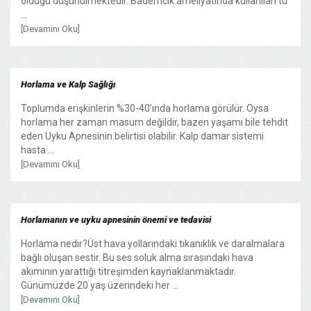
olduğu düşünülmektedir. Bademcik ameliyatında kullanılan tü
...
[Devamını Oku]
Horlama ve Kalp Sağlığı
Toplumda erişkinlerin %30-40’ında horlama görülür. Oysa
horlama her zaman masum değildir, bazen yaşamı bile tehdit
eden Uyku Apnesinin belirtisi olabilir. Kalp damar sistemi
hasta ...
[Devamını Oku]
Horlamanın ve uyku apnesinin önemi ve tedavisi
Horlama nedir?Üst hava yollarındaki tıkanıklık ve daralmalara
bağlı oluşan sestir. Bu ses soluk alma sırasındaki hava
akımının yarattığı titreşimden kaynaklanmaktadır.
Günümüzde 20 yaş üzerindeki her ...
[Devamını Oku]