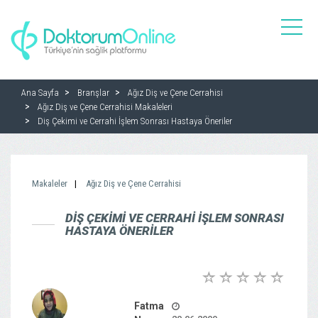
toggle
naviga
Ana Sayfa
Branşlar
Ağız Diş ve Çene Cerrahisi
Ağız Diş ve Çene Cerrahisi Makaleleri
Diş Çekimi ve Cerrahi İşlem Sonrası Hastaya Öneriler
Makaleler
Ağız Diş ve Çene Cerrahisi
DIŞ ÇEKIMI VE CERRAHI İŞLEM SONRASI
HASTAYA ÖNERILER
Fatma