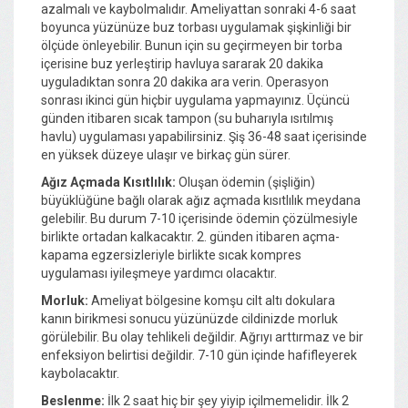
azalmalı ve kaybolmalıdır. Ameliyattan sonraki 4-6 saat
boyunca yüzünüze buz torbası uygulamak şişkinliği bir
ölçüde önleyebilir. Bunun için su geçirmeyen bir torba
içerisine buz yerleştirip havluya sararak 20 dakika
uyguladıktan sonra 20 dakika ara verin. Operasyon
sonrası ikinci gün hiçbir uygulama yapmayınız. Üçüncü
günden itibaren sıcak tampon (su buharıyla ısıtılmış
havlu) uygulaması yapabilirsiniz. Şiş 36-48 saat içerisinde
en yüksek düzeye ulaşır ve birkaç gün sürer.
Ağız Açmada Kısıtlılık:
Oluşan ödemin (şişliğin)
büyüklüğüne bağlı olarak ağız açmada kısıtlılık meydana
gelebilir. Bu durum 7-10 içerisinde ödemin çözülmesiyle
birlikte ortadan kalkacaktır. 2. günden itibaren açma-
kapama egzersizleriyle birlikte sıcak kompres
uygulaması iyileşmeye yardımcı olacaktır.
Morluk:
Ameliyat bölgesine komşu cilt altı dokulara
kanın birikmesi sonucu yüzünüzde cildinizde morluk
görülebilir. Bu olay tehlikeli değildir. Ağrıyı arttırmaz ve bir
enfeksiyon belirtisi değildir. 7-10 gün içinde hafifleyerek
kaybolacaktır.
Beslenme:
İlk 2 saat hiç bir şey yiyip içilmemelidir. İlk 2