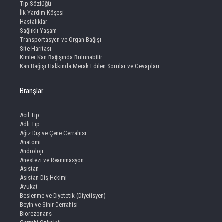
Tıp Sözlüğü
İlk Yardım Köşesi
Hastalıklar
Sağlıklı Yaşam
Transportasyon ve Organ Bağışı
Site Haritası
Kimler Kan Bağışında Bulunabilir
Kan Bağışı Hakkında Merak Edilen Sorular ve Cevapları
Branşlar
Acil Tıp
Adli Tıp
Ağız Diş ve Çene Cerrahisi
Anatomi
Androloji
Anestezi ve Reanimasyon
Asistan
Asistan Diş Hekimi
Avukat
Beslenme ve Diyetetik (Diyetisyen)
Beyin ve Sinir Cerrahisi
Biorezonans