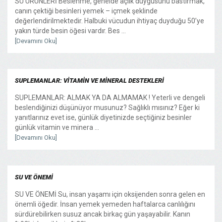
SU ÜRÜNLERİ Beslenme, genelde açlık duygusunu bastırmak,
canın çektiği besinleri yemek – içmek şeklinde
değerlendirilmektedir. Halbuki vücudun ihtiyaç duyduğu 50’ye
yakın türde besin öğesi vardır. Bes ...
[Devamını Oku]
SUPLEMANLAR: VİTAMİN VE MİNERAL DESTEKLERİ
SUPLEMANLAR: ALMAK YA DA ALMAMAK ! Yeterli ve dengeli
beslendiğinizi düşünüyor musunuz? Sağlıklı mısınız? Eğer ki
yanıtlarınız evet ise, günlük diyetinizde seçtiğiniz besinler
günlük vitamin ve minera ...
[Devamını Oku]
SU VE ÖNEMİ
SU VE ÖNEMİ Su, insan yaşamı için oksijenden sonra gelen en
önemli öğedir. İnsan yemek yemeden haftalarca canlılığını
sürdürebilirken susuz ancak birkaç gün yaşayabilir. Kanın