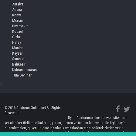
Antalya
Adana
Konya
Mersin
Diyarbakir
Kocaeli
Ordu
Hatay
Manisa
Kayseri
Samsun
Balıkesir
Kahramanmaraş
Tüm Şehirler
iv>
© 2016 DoktorumOnline.net All Rights
Reserved
Uyarı:Doktorumonline.net web sitesinde
yer alan her türlü medikal bilgi, yorum, duyuru ve tanıtım faaliyetleri ile ilgili sayfa
düzenlemeleri, güvenilirliğine inanılan kaynaklardan elde edilerek derlenmiştir.
doktorumonline.net de yer alan her türlü bilgi, değerlendirme, yorum ve görüntüler