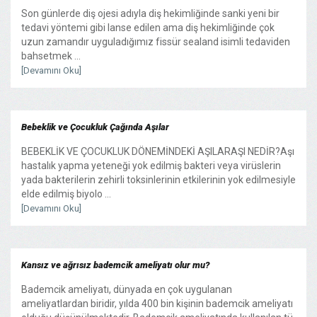
Son günlerde diş ojesi adıyla diş hekimliğinde sanki yeni bir
tedavi yöntemi gibi lanse edilen ama diş hekimliğinde çok
uzun zamandır uyguladığımız fissür sealand isimli tedaviden
bahsetmek ...
[Devamını Oku]
Bebeklik ve Çocukluk Çağında Aşılar
BEBEKLİK VE ÇOCUKLUK DÖNEMİNDEKİ AŞILARAŞI NEDİR?Aşı
hastalık yapma yeteneği yok edilmiş bakteri veya virüslerin
yada bakterilerin zehirli toksinlerinin etkilerinin yok edilmesiyle
elde edilmiş biyolo ...
[Devamını Oku]
Kansız ve ağrısız bademcik ameliyatı olur mu?
Bademcik ameliyatı, dünyada en çok uygulanan
ameliyatlardan biridir, yılda 400 bin kişinin bademcik ameliyatı