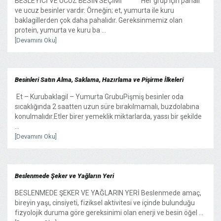
BESLEYİCİ VE UCUZ BESİN SEÇİMİ Her grup için pahalı
ve ucuz besinler vardır. Örneğin; et, yumurta ile kuru
baklagillerden çok daha pahalıdır. Gereksinmemiz olan
protein, yumurta ve kuru ba ...
[Devamını Oku]
Besinleri Satın Alma, Saklama, Hazırlama ve Pişirme İlkeleri
Et – Kurubaklagil – Yumurta GrubuPişmiş besinler oda
sıcaklığında 2 saatten uzun süre bırakılmamalı, buzdolabına
konulmalıdır.Etler birer yemeklik miktarlarda, yassı bir şekilde
...
[Devamını Oku]
Beslenmede Şeker ve Yağların Yeri
BESLENMEDE ŞEKER VE YAĞLARIN YERİ Beslenmede amaç,
bireyin yaşı, cinsiyeti, fiziksel aktivitesi ve içinde bulunduğu
fizyolojik duruma göre gereksinimi olan enerji ve besin öğel ...