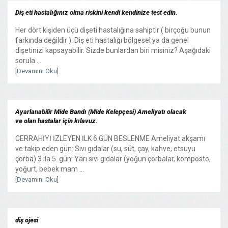
Diş eti hastalığınız olma riskini kendi kendinize test edin.
Her dört kişiden üçü dişeti hastalığına sahiptir ( birçoğu bunun
farkında değildir ). Diş eti hastalığı bölgesel ya da genel
dişetinizi kapsayabilir. Sizde bunlardan biri misiniz? Aşağıdaki
sorula ...
[Devamını Oku]
Ayarlanabilir Mide Bandı (Mide Kelepçesi) Ameliyatı olacak
ve olan hastalar için kılavuz.
CERRAHİYİ İZLEYEN İLK 6 GÜN BESLENME Ameliyat akşamı
ve takip eden gün: Sıvı gıdalar (su, süt, çay, kahve, etsuyu
çorba) 3 ila 5. gün: Yarı sıvı gıdalar (yoğun çorbalar, komposto,
yoğurt, bebek mam ...
[Devamını Oku]
diş ojesi