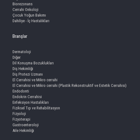
Biorezonans
Cerrahi Onkoloji
Çocuk Yoğun Bakımı
Dahiliye - İç Hastalıkları
Branşlar
Dermatoloji
Diğer
Dil Konuşma Bozuklukları
Diş Hekimliği
Diş Protezi Uzmanı
El Cerrahisi ve Mikro cerrahi
El Cerrahisi ve Mikro cerrahi (Plastik Rekonstruktif ve Estetik Cerrahisi)
Endodonti
Endokrin Cerrahisi
Enfeksiyon Hastalıkları
Fiziksel Tıp ve Rehabilitasyon
Fizyoloji
Fizyoterapi
Gastroenteroloji
Aile Hekimliği