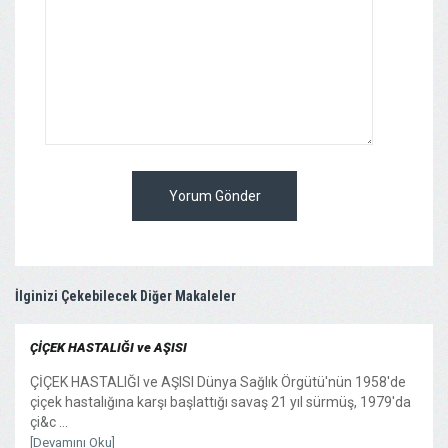
Yorum Gönder
İlginizi Çekebilecek Diğer Makaleler
ÇİÇEK HASTALIĞI ve AŞISI
ÇİÇEK HASTALIĞI ve AŞISI Dünya Sağlık Örgütü'nün 1958'de
çiçek hastalığına karşı başlattığı savaş 21 yıl sürmüş, 1979'da
çi&c ...
[Devamını Oku]