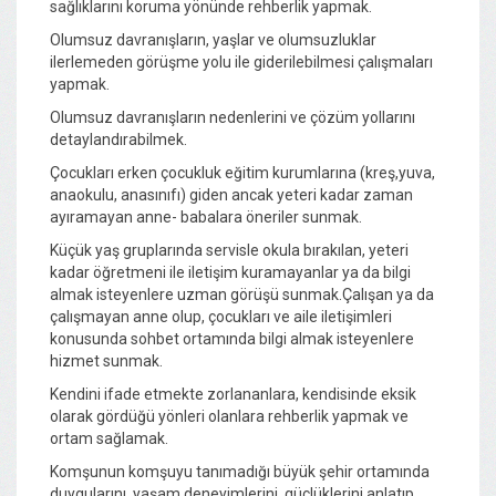
sağlıklarını koruma yönünde rehberlik yapmak.
Olumsuz davranışların, yaşlar ve olumsuzluklar
ilerlemeden görüşme yolu ile giderilebilmesi çalışmaları
yapmak.
Olumsuz davranışların nedenlerini ve çözüm yollarını
detaylandırabilmek.
Çocukları erken çocukluk eğitim kurumlarına (kreş,yuva,
anaokulu, anasınıfı) giden ancak yeteri kadar zaman
ayıramayan anne- babalara öneriler sunmak.
Küçük yaş gruplarında servisle okula bırakılan, yeteri
kadar öğretmeni ile iletişim kuramayanlar ya da bilgi
almak isteyenlere uzman görüşü sunmak.Çalışan ya da
çalışmayan anne olup, çocukları ve aile iletişimleri
konusunda sohbet ortamında bilgi almak isteyenlere
hizmet sunmak.
Kendini ifade etmekte zorlananlara, kendisinde eksik
olarak gördüğü yönleri olanlara rehberlik yapmak ve
ortam sağlamak.
Komşunun komşuyu tanımadığı büyük şehir ortamında
duygularını, yaşam deneyimlerini, güçlüklerini anlatıp,