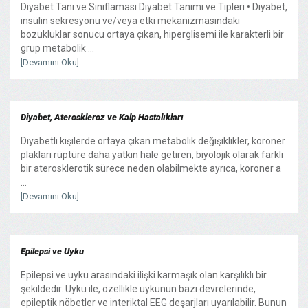
Diyabet Tanı ve Sınıflaması Diyabet Tanımı ve Tipleri • Diyabet,
insülin sekresyonu ve/veya etki mekanizmasındaki
bozukluklar sonucu ortaya çıkan, hiperglisemi ile karakterli bir
grup metabolik ...
[Devamını Oku]
Diyabet, Ateroskleroz ve Kalp Hastalıkları
Diyabetli kişilerde ortaya çıkan metabolik değişiklikler, koroner
plakları rüptüre daha yatkın hale getiren, biyolojik olarak farklı
bir aterosklerotik sürece neden olabilmekte ayrıca, koroner a
...
[Devamını Oku]
Epilepsi ve Uyku
Epilepsi ve uyku arasındaki ilişki karmaşık olan karşılıklı bir
şekildedir. Uyku ile, özellikle uykunun bazı devrelerinde,
epileptik nöbetler ve interiktal EEG deşarjları uyarılabilir. Bunun