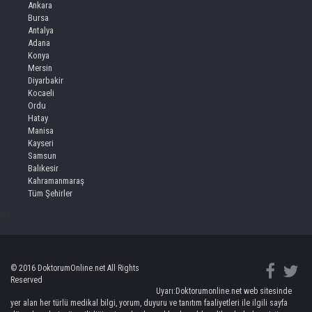
Ankara
Bursa
Antalya
Adana
Konya
Mersin
Diyarbakir
Kocaeli
Ordu
Hatay
Manisa
Kayseri
Samsun
Balıkesir
Kahramanmaraş
Tüm Şehirler
iv>
© 2016 DoktorumOnline.net All Rights
Reserved
Uyarı:Doktorumonline.net web sitesinde
yer alan her türlü medikal bilgi, yorum, duyuru ve tanıtım faaliyetleri ile ilgili sayfa