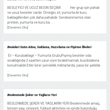
BESLEYİCİ VE UCUZ BESİN SEÇİMİ Her grup için pahalı
ve ucuz besinler vardır. Örneğin; et, yumurta ile kuru
baklagillerden çok daha pahalıdır. Gereksinmemiz olan
protein, yumurta ve kuru ba ...
[Devamını Oku]
Besinleri Satın Alma, Saklama, Hazırlama ve Pişirme İlkeleri
Et – Kurubaklagil – Yumurta GrubuPişmiş besinler oda
sıcaklığında 2 saatten uzun süre bırakılmamalı, buzdolabına
konulmalıdır.Etler birer yemeklik miktarlarda, yassı bir şekilde
...
[Devamını Oku]
Beslenmede Şeker ve Yağların Yeri
BESLENMEDE ŞEKER VE YAĞLARIN YERİ Beslenmede amaç,
bireyin yaşı, cinsiyeti, fiziksel aktivitesi ve içinde bulunduğu