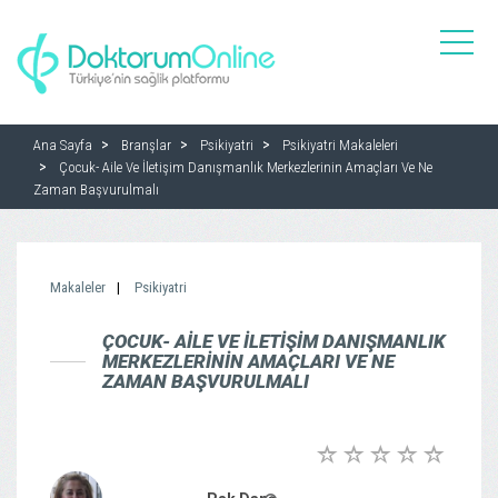
toggle
naviga
Ana Sayfa
Branşlar
Psikiyatri
Psikiyatri Makaleleri
Çocuk- Aile Ve İletişim Danışmanlık Merkezlerinin Amaçları Ve Ne
Zaman Başvurulmalı
Makaleler
Psikiyatri
ÇOCUK- AILE VE İLETIŞIM DANIŞMANLIK
MERKEZLERININ AMAÇLARI VE NE
ZAMAN BAŞVURULMALI