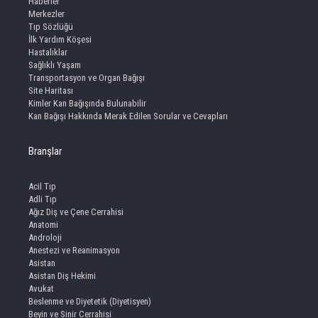
Haberler
Merkezler
Tıp Sözlüğü
İlk Yardım Köşesi
Hastalıklar
Sağlıklı Yaşam
Transportasyon ve Organ Bağışı
Site Haritası
Kimler Kan Bağışında Bulunabilir
Kan Bağışı Hakkında Merak Edilen Sorular ve Cevapları
Branşlar
Acil Tıp
Adli Tıp
Ağız Diş ve Çene Cerrahisi
Anatomi
Androloji
Anestezi ve Reanimasyon
Asistan
Asistan Diş Hekimi
Avukat
Beslenme ve Diyetetik (Diyetisyen)
Beyin ve Sinir Cerrahisi