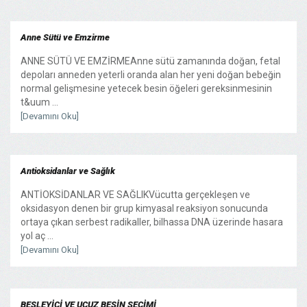
Anne Sütü ve Emzirme
ANNE SÜTÜ VE EMZİRMEAnne sütü zamanında doğan, fetal
depoları anneden yeterli oranda alan her yeni doğan bebeğin
normal gelişmesine yetecek besin öğeleri gereksinmesinin
t&uum ...
[Devamını Oku]
Antioksidanlar ve Sağlık
ANTİOKSİDANLAR VE SAĞLIKVücutta gerçekleşen ve
oksidasyon denen bir grup kimyasal reaksiyon sonucunda
ortaya çıkan serbest radikaller, bilhassa DNA üzerinde hasara
yol aç ...
[Devamını Oku]
BESLEYİCİ VE UCUZ BESİN SEÇİMİ