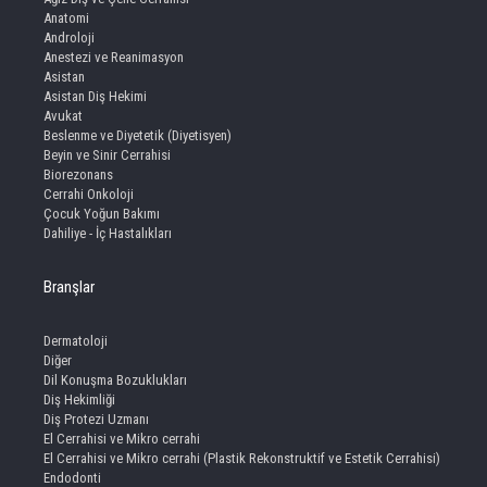
Anatomi
Androloji
Anestezi ve Reanimasyon
Asistan
Asistan Diş Hekimi
Avukat
Beslenme ve Diyetetik (Diyetisyen)
Beyin ve Sinir Cerrahisi
Biorezonans
Cerrahi Onkoloji
Çocuk Yoğun Bakımı
Dahiliye - İç Hastalıkları
Branşlar
Dermatoloji
Diğer
Dil Konuşma Bozuklukları
Diş Hekimliği
Diş Protezi Uzmanı
El Cerrahisi ve Mikro cerrahi
El Cerrahisi ve Mikro cerrahi (Plastik Rekonstruktif ve Estetik Cerrahisi)
Endodonti