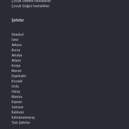
Çocuk Genetik Hastalıkları
Çocuk Göğüs Hastalıkları
Şehirler
İstanbul
İzmir
Ankara
Bursa
Antalya
Adana
Konya
Mersin
Diyarbakir
Kocaeli
Ordu
Hatay
Manisa
Kayseri
Samsun
Balıkesir
Kahramanmaraş
Tüm Şehirler