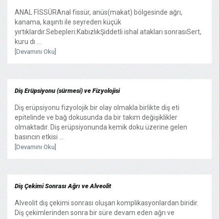
ANAL FİSSÜRAnal fissür, anüs(makat) bölgesinde ağrı,
kanama, kaşıntı ile seyreden küçük
yırtıklardır.Sebepleri:KabızlıkŞiddetli ishal atakları sonrasıSert,
kuru dı ...
[Devamını Oku]
Diş Erüpsiyonu (sürmesi) ve Fizyolojisi
Diş erüpsiyonu fizyolojik bir olay olmakla birlikte diş eti
epitelinde ve bağ dokusunda da bir takım değişiklikler
olmaktadır. Diş erüpsiyonunda kemik doku üzerine gelen
basıncın etkisi ...
[Devamını Oku]
Diş Çekimi Sonrası Ağrı ve Alveolit
Alveolit diş çekimi sonrası oluşan komplikasyonlardan biridir.
Diş çekimlerinden sonra bir süre devam eden ağrı ve