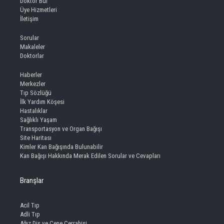
Doktor Bul
Üye Hizmetleri
İletişim
Sorular
Makaleler
Doktorlar
Haberler
Merkezler
Tıp Sözlüğü
İlk Yardım Köşesi
Hastalıklar
Sağlıklı Yaşam
Transportasyon ve Organ Bağışı
Site Haritası
Kimler Kan Bağışında Bulunabilir
Kan Bağışı Hakkında Merak Edilen Sorular ve Cevapları
Branşlar
Acil Tıp
Adli Tıp
Ağız Diş ve Çene Cerrahisi