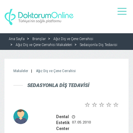
toggle
naviga
Ana Sayfa
Branşlar
Ağız Diş ve Çene Cerrahisi
Ağız Diş ve Çene Cerrahisi Makaleleri
Sedasyonla Diş Tedavisi
Makaleler
Ağız Diş ve Çene Cerrahisi
SEDASYONLA DIŞ TEDAVISI
Dental
07.05.2010
Estetik
Center