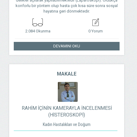
delikler açılarak yapılabilmektedir (Laparoskopi). Oldukça
konforlu bir yöntem olup hasta çok kısa süre sonra sosyal
hayatına geri dönmektedir.
2.084 Okunma
0 Yorum
DEVAMINI OKU
MAKALE
RAHİM İÇİNİN KAMERAYLA İNCELENMESİ
(HİSTEROSKOPİ)
Kadın Hastalıkları ve Doğum