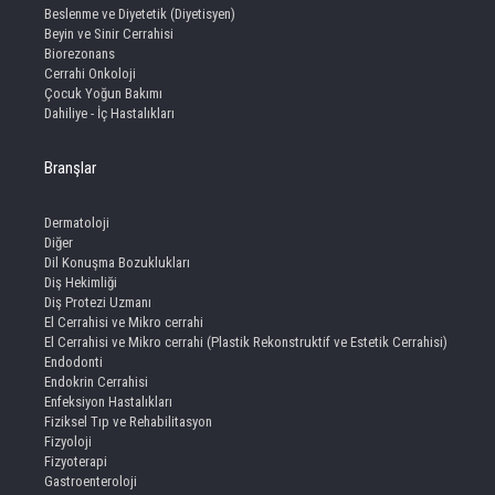
Beslenme ve Diyetetik (Diyetisyen)
Beyin ve Sinir Cerrahisi
Biorezonans
Cerrahi Onkoloji
Çocuk Yoğun Bakımı
Dahiliye - İç Hastalıkları
Branşlar
Dermatoloji
Diğer
Dil Konuşma Bozuklukları
Diş Hekimliği
Diş Protezi Uzmanı
El Cerrahisi ve Mikro cerrahi
El Cerrahisi ve Mikro cerrahi (Plastik Rekonstruktif ve Estetik Cerrahisi)
Endodonti
Endokrin Cerrahisi
Enfeksiyon Hastalıkları
Fiziksel Tıp ve Rehabilitasyon
Fizyoloji
Fizyoterapi
Gastroenteroloji