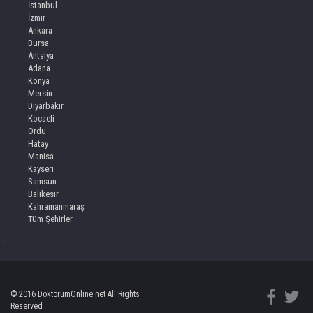
İstanbul
İzmir
Ankara
Bursa
Antalya
Adana
Konya
Mersin
Diyarbakir
Kocaeli
Ordu
Hatay
Manisa
Kayseri
Samsun
Balıkesir
Kahramanmaraş
Tüm Şehirler
iv>
© 2016 DoktorumOnline.net All Rights
Reserved