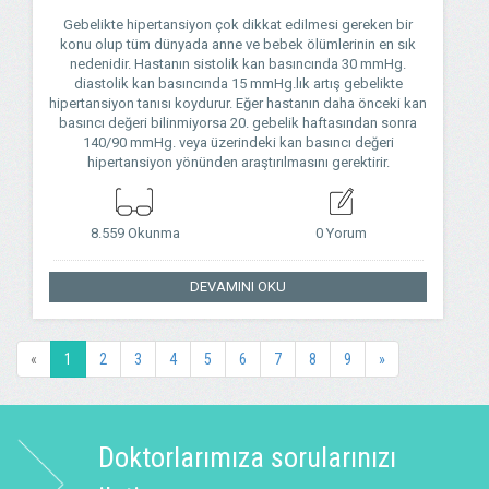
Gebelikte hipertansiyon çok dikkat edilmesi gereken bir
konu olup tüm dünyada anne ve bebek ölümlerinin en sık
nedenidir. Hastanın sistolik kan basıncında 30 mmHg.
diastolik kan basıncında 15 mmHg.lık artış gebelikte
hipertansiyon tanısı koydurur. Eğer hastanın daha önceki kan
basıncı değeri bilinmiyorsa 20. gebelik haftasından sonra
140/90 mmHg. veya üzerindeki kan basıncı değeri
hipertansiyon yönünden araştırılmasını gerektirir.
8.559 Okunma
0 Yorum
DEVAMINI OKU
«
1
2
3
4
5
6
7
8
9
»
Doktorlarımıza sorularınızı