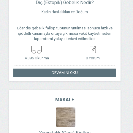
Dış (Ektopik) Gebelik Nedir?
Kadın Hastalıkları ve Doğum
Eğer dış gebelik fallop tüpünün yırtılması sonucu hızlı ve
şiddetli kanamayla ortaya çıkmışsa vakit kaybetmeden
laparotomi yoluyla tedavi edilmelidir
4.396 Okunma
0 Yorum
DEVAMINI OKU
MAKALE
Yumurtalık (Over) Kistleri