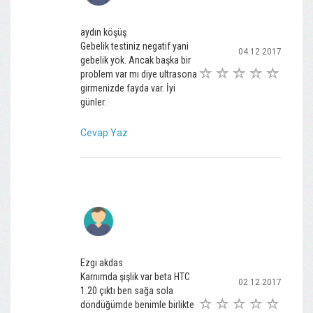
aydın köşüş
Gebelik testiniz negatif yani
04.12.2017
gebelik yok. Ancak başka bir
problem var mı diye ultrasona
girmenizde fayda var. İyi
günler.
Cevap Yaz
Ezgi akdas
Karnımda şişlik var beta HTC
02.12.2017
1.20 çıktı ben sağa sola
döndüğümde benimle birlikte