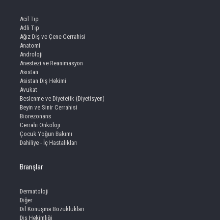
Acil Tıp
Adli Tıp
Ağız Diş ve Çene Cerrahisi
Anatomi
Androloji
Anestezi ve Reanimasyon
Asistan
Asistan Diş Hekimi
Avukat
Beslenme ve Diyetetik (Diyetisyen)
Beyin ve Sinir Cerrahisi
Biorezonans
Cerrahi Onkoloji
Çocuk Yoğun Bakımı
Dahiliye - İç Hastalıkları
Branşlar
Dermatoloji
Diğer
Dil Konuşma Bozuklukları
Diş Hekimliği