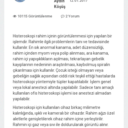
12.01.2017
Aydın
Köşüş
10115 Görüntülenme
2 Yorum
Histeroskopi rahim içinin görüntülenmesi için yapılan bir
işlemdir. Rahimle ilgili problemlerin tanı ve tedavisinde
kullanılır. En sık anormal kanama, adet düzensizliği,
rahim içinden myom veya polip alınması, ara kanama,
rahim içi yapışıklıkların açılması, tekrarlayan gebelik
kayıplarının nedeninin araştırılması, kaybolmuş spiralin
çıkarılması için kullanılır. Çocuk isteği olmayan veya
gebeliğin sağlık açısından ciddi risk teşkil ettiği hastalarda
histeroskopi yöntemiyle tüpler kapatılabilir. İşlem genel
veya lokal anestezi altında yapılabilir. Sadece tanı amaçlı
kullanılan ofis histeroskopi işlemi ise anestezi almadan
yapılabilir.
Histeroskopi için kullanılan cihaz birkaç milimetre
kalınlığında, ışıklı ve kameralı bir cihazdır. Rahim ağzı özel
aletlerle genişletilerek cihaz rahim içine yerleştirilir.
Rahmin içi gaz veya sıvı ile doldurularak görüntü alınır.