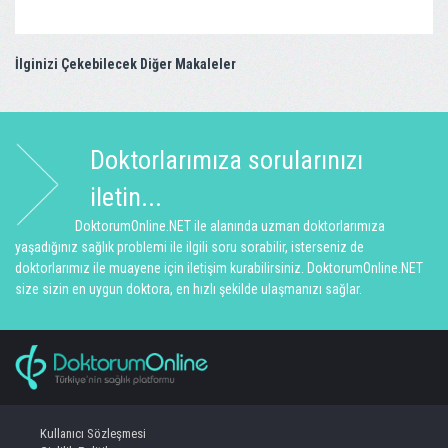
İlginizi Çekebilecek Diğer Makaleler
Doktorlarımıza sorularınızı
iletin...
DoktorumOnline.NET ile alanında uzman doktorlarımıza
yaşadığınız sağlık problemi ile ilgili soru sorabilir, isterseniz de
doktorlarımız ile muayene için iletişim kurabilirsiniz. DoktorumOnline.NET
size sizin en uygun doktora, en hızlı şekilde ulaşmanızı sağlar.
Kullanıcı Sözleşmesi