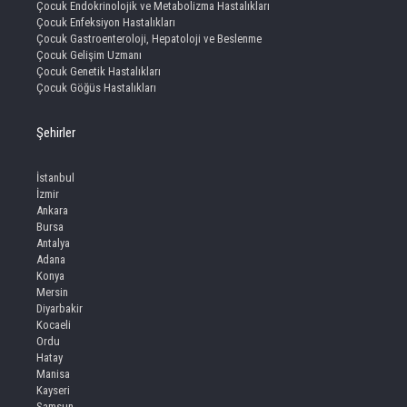
Çocuk Endokrinolojik ve Metabolizma Hastalıkları
Çocuk Enfeksiyon Hastalıkları
Çocuk Gastroenteroloji, Hepatoloji ve Beslenme
Çocuk Gelişim Uzmanı
Çocuk Genetik Hastalıkları
Çocuk Göğüs Hastalıkları
Şehirler
İstanbul
İzmir
Ankara
Bursa
Antalya
Adana
Konya
Mersin
Diyarbakir
Kocaeli
Ordu
Hatay
Manisa
Kayseri
Samsun