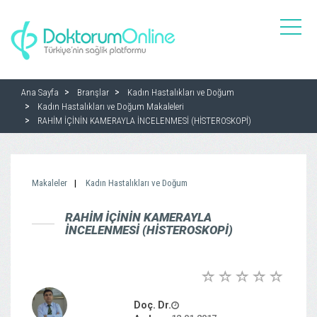
toggle
naviga
Ana Sayfa
Branşlar
Kadın Hastalıkları ve Doğum
Kadın Hastalıkları ve Doğum Makaleleri
RAHİM İÇİNİN KAMERAYLA İNCELENMESİ (HİSTEROSKOPİ)
Makaleler
Kadın Hastalıkları ve Doğum
RAHİM İÇİNİN KAMERAYLA
İNCELENMESİ (HİSTEROSKOPİ)
Doç. Dr.