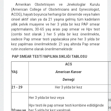
Amerikan Obstetrisyen ve Jinekologlar Kurulu
(
American College of Obstetricians and Gynecologist
,
ACOG)
, hayatı boyunca herhangi bir dönemde veya halen
cinsel aktif olan ya da 21 yaşına gelmiş tüm kadınların
yıllık pelvik muayene ve her 3 yılda bir kez PAP smear
yaptırmalarını, 30-65 yaş arası pap smear ve Hpv test
(combi test olarak ) her 5 yılda bir kez önerilmekte,
sadece Pap smear testi yapılacaksa yine her 3 yılda bir
kez yapılması önerilmektedir. 21 yaş altında Pap smear
rutin inceleme olarak önerilmemektedir.
PAP SMEAR TESTİ YAPILMA SIKLIĞI TABLOSU
ACS
American Kanser
YAŞ
Derneği
21 - 29
Her 3 yılda bir kez
Her 3 yılda bir kez veya
H
Hpv testi ile pap smear testi kombine edildiğinde
H
her 5 yılda bir kez yapılmalı
30 yaş ve