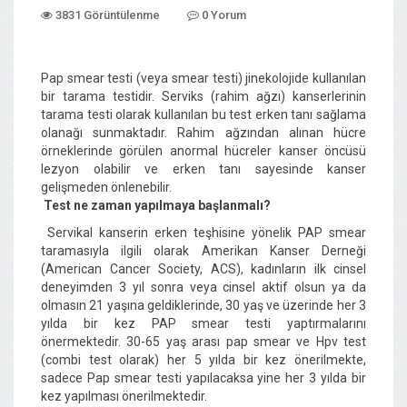
3831 Görüntülenme
0 Yorum
Pap smear testi (veya smear testi) jinekolojide kullanılan
bir tarama testidir. Serviks (rahim ağzı) kanserlerinin
tarama testi olarak kullanılan bu test erken tanı sağlama
olanağı sunmaktadır. Rahim ağzından alınan hücre
örneklerinde görülen anormal hücreler kanser öncüsü
lezyon olabilir ve erken tanı sayesinde kanser
gelişmeden önlenebilir.
Test ne zaman yapılmaya başlanmalı?
Servikal kanserin erken teşhisine yönelik PAP smear
taramasıyla ilgili olarak
Amerikan Kanser Derneği
(
American Cancer Society
, ACS)
, kadınların ilk cinsel
deneyimden 3 yıl sonra veya cinsel aktif olsun ya da
olmasın 21 yaşına geldiklerinde, 30 yaş ve üzerinde her 3
yılda bir kez PAP smear testi yaptırmalarını
önermektedir. 30-65 yaş arası pap smear ve Hpv test
(combi test olarak) her 5 yılda bir kez önerilmekte,
sadece Pap smear testi yapılacaksa yine her 3 yılda bir
kez yapılması önerilmektedir.