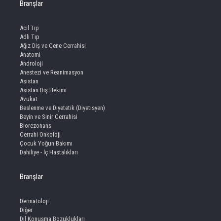
Branşlar
Acil Tıp
Adli Tıp
Ağız Diş ve Çene Cerrahisi
Anatomi
Androloji
Anestezi ve Reanimasyon
Asistan
Asistan Diş Hekimi
Avukat
Beslenme ve Diyetetik (Diyetisyen)
Beyin ve Sinir Cerrahisi
Biorezonans
Cerrahi Onkoloji
Çocuk Yoğun Bakımı
Dahiliye - İç Hastalıkları
Branşlar
Dermatoloji
Diğer
Dil Konuşma Bozuklukları