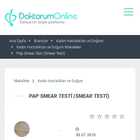
toggle
naviga
Ana Sayfa
Branşlar
Kadın Hastalıkları ve Doğum
Kadın Hastalıkları ve Doğum Makaleleri
Pap Smear Testi (Smear Testi)
Makaleler
Kadın Hastalıkları ve Doğum
PAP SMEAR TESTI (SMEAR TESTI)
.
30.07.2015