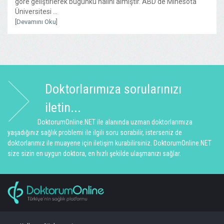
göre geliştirlerek bugünkü halini almıştır. ABD’de Minesota
Üniversitesi ...
[Devamını Oku]
Doktorlarımıza sorularınızı
iletin...
DoktorumOnline.NET ile alanında uzman doktorlarımıza
yaşadığınız sağlık problemi ile ilgili soru sorabilir, isterseniz de
doktorlarımız ile muayene için iletişim kurabilirsiniz. DoktorumOnline.NET
size sizin en uygun doktora, en hızlı şekilde ulaşmanızı sağlar.