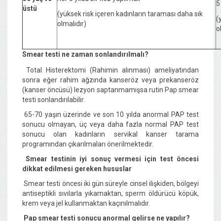
5
üstü
(yüksek risk içeren kadınların taraması daha sık
(
olmalıdır)
o
Smear testi ne zaman sonlandırılmalı?
Total Histerektomi (Rahimin alınması) ameliyatından
sonra eğer rahim ağzında kanseröz veya prekanseröz
(kanser öncüsü) lezyon saptanmamışsa rutin Pap smear
testi sonlandırılabilir.
65-70 yaşın üzerinde ve son 10 yılda anormal PAP test
sonucu olmayan, üç veya daha fazla normal PAP test
sonucu olan kadınların servikal kanser tarama
programından çıkarılmaları önerilmektedir.
Smear testinin iyi sonuç vermesi için test öncesi
dikkat edilmesi gereken hususlar
Smear testi öncesi iki gün süreyle cinsel ilişkiden, bölgeyi
antiseptikli sıvılarla yıkamaktan, sperm öldürücü köpük,
krem veya jel kullanmaktan kaçınılmalıdır.
Pap smear testi sonucu anormal gelirse ne yapılır?