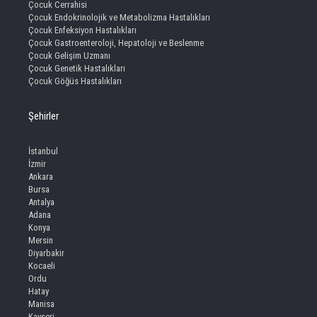
Çocuk Cerrahisi
Çocuk Endokrinolojik ve Metabolizma Hastalıkları
Çocuk Enfeksiyon Hastalıkları
Çocuk Gastroenteroloji, Hepatoloji ve Beslenme
Çocuk Gelişim Uzmanı
Çocuk Genetik Hastalıkları
Çocuk Göğüs Hastalıkları
Şehirler
İstanbul
İzmir
Ankara
Bursa
Antalya
Adana
Konya
Mersin
Diyarbakir
Kocaeli
Ordu
Hatay
Manisa
Kayseri