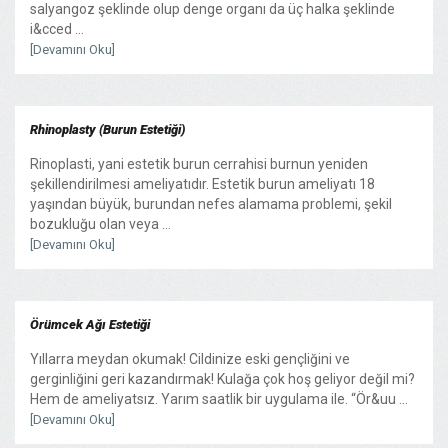
salyangoz şeklinde olup denge organı da üç halka şeklinde
i&cced ...
[Devamını Oku]
Rhinoplasty (Burun Estetiği)
Rinoplasti, yani estetik burun cerrahisi burnun yeniden
şekillendirilmesi ameliyatıdır. Estetik burun ameliyatı 18
yaşından büyük, burundan nefes alamama problemi, şekil
bozukluğu olan veya ...
[Devamını Oku]
Örümcek Ağı Estetiği
Yıllarra meydan okumak! Cildinize eski gençliğini ve
gerginliğini geri kazandırmak! Kulağa çok hoş geliyor değil mi?
Hem de ameliyatsız. Yarım saatlik bir uygulama ile. “Ör&uu ...
[Devamını Oku]