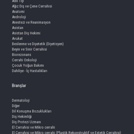
Adli Tıp
Ağız Diş ve Çene Cerrahisi
Anatomi
Androloji
Anestezi ve Reanimasyon
Asistan
Asistan Diş Hekimi
Avukat
Beslenme ve Diyetetik (Diyetisyen)
Beyin ve Sinir Cerrahisi
Biorezonans
Cerrahi Onkoloji
Çocuk Yoğun Bakımı
Dahiliye - İç Hastalıkları
Branşlar
Dermatoloji
Diğer
Dil Konuşma Bozuklukları
Diş Hekimliği
Diş Protezi Uzmanı
El Cerrahisi ve Mikro cerrahi
El Cerrahisi ve Mikro cerrahi (Plastik Rekonstruktif ve Estetik Cerrahisi)