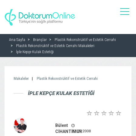
toggle
naviga
Ana Sayfa
Branşlar
Plastik Rekonstrüktif ve Estetik Cerrahi
Plastik Rekonstrüktif ve Estetik Cerrahi Makaleleri
İple Kepçe Kulak Estetiği
Makaleler
Plastik Rekonstrüktif ve Estetik Cerrahi
İPLE KEPÇE KULAK ESTETIĞI
Bülent
12.05.2008
CİHANTİMUR