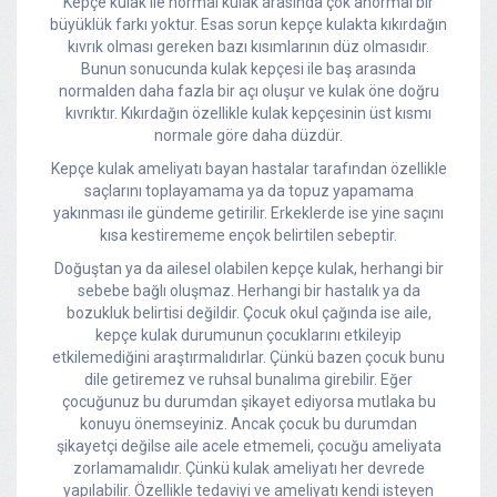
Kepçe kulak ile normal kulak arasında çok anormal bir
büyüklük farkı yoktur. Esas sorun kepçe kulakta kıkırdağın
kıvrık olması gereken bazı kısımlarının düz olmasıdır.
Bunun sonucunda kulak kepçesi ile baş arasında
normalden daha fazla bir açı oluşur ve kulak öne doğru
kıvrıktır. Kıkırdağın özellikle kulak kepçesinin üst kısmı
normale göre daha düzdür.
Kepçe kulak ameliyatı bayan hastalar tarafından özellikle
saçlarını toplayamama ya da topuz yapamama
yakınması ile gündeme getirilir. Erkeklerde ise yine saçını
kısa kestirememe ençok belirtilen sebeptir.
Doğuştan ya da ailesel olabilen kepçe kulak, herhangi bir
sebebe bağlı oluşmaz. Herhangi bir hastalık ya da
bozukluk belirtisi değildir. Çocuk okul çağında ise aile,
kepçe kulak durumunun çocuklarını etkileyip
etkilemediğini araştırmalıdırlar. Çünkü bazen çocuk bunu
dile getiremez ve ruhsal bunalıma girebilir. Eğer
çocuğunuz bu durumdan şikayet ediyorsa mutlaka bu
konuyu önemseyiniz. Ancak çocuk bu durumdan
şikayetçi değilse aile acele etmemeli, çocuğu ameliyata
zorlamamalıdır. Çünkü kulak ameliyatı her devrede
yapılabilir. Özellikle tedaviyi ve ameliyatı kendi isteyen