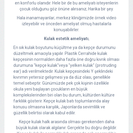
en konforlu olanıdır. Hele bir de bu ameliyatı isteyenlerin
çocuk olduğunu göz önüne alırsanız; Harika bir şey.
Hala inanamayanlar; merkez kliniğimizde örnek video
izleyebilir ve önceden ameliyat olmuş hastalarla
konuşabilirler.
Kulak estetik ameliyatı
,
En sık kulak boyutunu küçültme ya da kepçe durumunu
düzeltmek amacıyla yapılır. Plastik Cerrahide kulak
kepçesinin normalden daha fazla öne doğru kıvrık olması
durumuna "kepçe kulak"veya "yelken kulak" (protruding
ear) adı verilmektedir. Kulak kepçesindeki Y şeklindeki
kıvrımın yetersiz gelişmesi ya da düz olası, genellikle
temel sebeptir. Günümüzde pek çok kişinin özellikle
okula yeni başlayan çocukların en büyük
komplekslerinden biri olan bu durum, kültürden kültüre
farklılık gösterir. Kepçe kulak batı toplumlarında alay
konusu olmasına karşılık, Japonlarda sevimlilik ve
güzellik belirtisi olarak kabul edilir.
Kepçe kulak halk arasında olması gerekenden daha
büyük kulak olarak algılanır. Gerçekte bu doğru değildir.