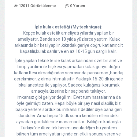
12011 Görüntülenme
0 Yorum
İple kulak estetiği (My technique):
Kepçe kulak estetik ameliyatı yıllardır yapılan bir
ameliyattır. Bende son 10 yılda yüzlerce yaptım. Kulak
arkasında bir kesi yapılır ,kıkırdak geriye doğru katlanır,cilt
kapatılır,kulak sarılır ve en az 10-15 gün sargılı kalır.
İple yapılan teknikte ise kulak arkasından özel bir alet ve
bir ip yardımı ile hiç kesi yapmadan kulak geriye doğru
katlanır.Kesi olmadığından sonrasında pansuman ,bandaj
gerekmiyor,iz olma ihtimali sıfır. Yaklaşık 15-20 dk içende
lokal anestezi ile yapılıyor. Sadece kulağınızı korumak
amacıyla üzerine bir saç bandı takılıyor.
İmkansız gibi geliyor değil mi. Evet tüm hastalarıma da
öyle gelmişti zaten. Hepsi böyle bir şey nasıl olabilir, biz
başka yerlere sorduk bu imkansız dediler diye bana geri
döndüler. Ama hepsi 15 dk sonra kendileri ellerindeki
aynadan gördüklerine inanamadılar . Bildiğim kadarıyla
Türkiye’de ilk ve tek benim uyguladığım bu yöntem
bilinen tüm ameliyatlar içinde en etkili sonucu veren ve