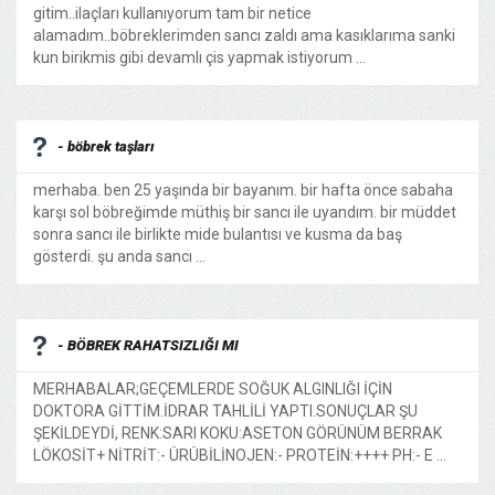
gitim..ilaçları kullanıyorum tam bir netice
alamadım..böbreklerimden sancı zaldı ama kasıklarıma sanki
kun birikmis gibi devamlı çis yapmak istiyorum ...
- böbrek taşları
merhaba. ben 25 yaşında bir bayanım. bir hafta önce sabaha
karşı sol böbreğimde müthiş bir sancı ile uyandım. bir müddet
sonra sancı ile birlikte mide bulantısı ve kusma da baş
gösterdi. şu anda sancı ...
- BÖBREK RAHATSIZLIĞI MI
MERHABALAR;GEÇEMLERDE SOĞUK ALGINLIĞI İÇİN
DOKTORA GİTTİM.İDRAR TAHLİLİ YAPTI.SONUÇLAR ŞU
ŞEKİLDEYDİ, RENK:SARI KOKU:ASETON GÖRÜNÜM BERRAK
LÖKOSİT+ NİTRİT:- ÜRÜBİLİNOJEN:- PROTEİN:++++ PH:- E ...