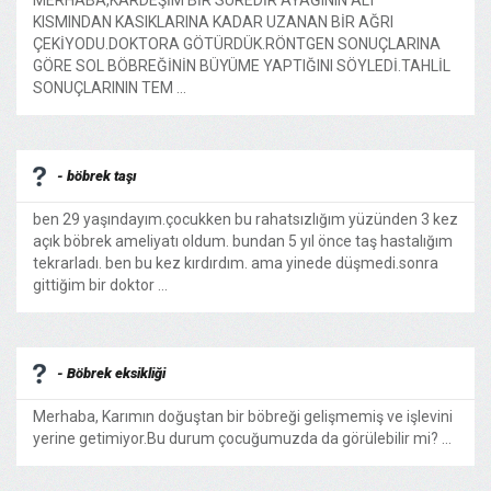
MERHABA,KARDEŞİM BİR SÜREDİR AYAĞININ ALT
KISMINDAN KASIKLARINA KADAR UZANAN BİR AĞRI
ÇEKİYODU.DOKTORA GÖTÜRDÜK.RÖNTGEN SONUÇLARINA
GÖRE SOL BÖBREĞİNİN BÜYÜME YAPTIĞINI SÖYLEDİ.TAHLİL
SONUÇLARININ TEM ...
- böbrek taşı
ben 29 yaşındayım.çocukken bu rahatsızlığım yüzünden 3 kez
açık böbrek ameliyatı oldum. bundan 5 yıl önce taş hastalığım
tekrarladı. ben bu kez kırdırdım. ama yinede düşmedi.sonra
gittiğim bir doktor ...
- Böbrek eksikliği
Merhaba, Karımın doğuştan bir böbreği gelişmemiş ve işlevini
yerine getimiyor.Bu durum çocuğumuzda da görülebilir mi? ...