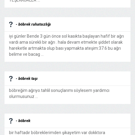
TEŞEKKÜRLER ...
- böbrek rahatsızlığı
iyi günler Bende 3 gün önce sol kasıkta başlayan hafif bir ağrı
vardı ama sürekli bir ağrı . hala devam etmekte şiddet olarak
hareketle artmakta olup bası yapmakta ateşim:37.6 bu ağrı
belime ve bacag ...
- böbrek taşı
böbreğim ağrıyo.tahlil sonuçlarımı söylesem yardımcı
olurmusunuz ...
- böbrek
bir haftadır böbreklerimden şikayetim var dokktora