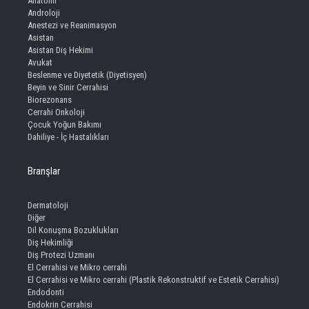
Anatomi
Androloji
Anestezi ve Reanimasyon
Asistan
Asistan Diş Hekimi
Avukat
Beslenme ve Diyetetik (Diyetisyen)
Beyin ve Sinir Cerrahisi
Biorezonans
Cerrahi Onkoloji
Çocuk Yoğun Bakımı
Dahiliye - İç Hastalıkları
Branşlar
Dermatoloji
Diğer
Dil Konuşma Bozuklukları
Diş Hekimliği
Diş Protezi Uzmanı
El Cerrahisi ve Mikro cerrahi
El Cerrahisi ve Mikro cerrahi (Plastik Rekonstruktif ve Estetik Cerrahisi)
Endodonti
Endokrin Cerrahisi