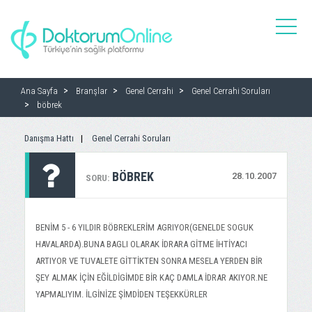
toggle
naviga
Ana Sayfa
Branşlar
Genel Cerrahi
Genel Cerrahi Soruları
böbrek
Danışma Hattı
Genel Cerrahi Soruları
BÖBREK
28.10.2007
SORU:
BENİM 5 - 6 YILDIR BÖBREKLERİM AGRIYOR(GENELDE SOGUK
HAVALARDA).BUNA BAGLI OLARAK İDRARA GİTME İHTİYACI
ARTIYOR VE TUVALETE GİTTİKTEN SONRA MESELA YERDEN BİR
ŞEY ALMAK İÇİN EĞİLDİGİMDE BİR KAÇ DAMLA İDRAR AKIYOR.NE
YAPMALIYIM. İLGİNİZE ŞİMDİDEN TEŞEKKÜRLER