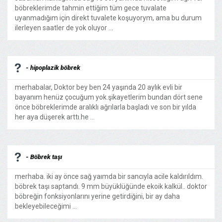
böbreklerimde tahmin ettiğim tüm gece tuvalate
uyanmadığım için direkt tuvalete koşuyorym, ama bu durum
ilerleyen saatler de yok oluyor ...
- hipoplazik böbrek
merhabalar, Doktor bey ben 24 yaşında 20 aylık evli bir
bayanım henüz çocuğum yok.şikayetlerim bundan dört sene
önce böbreklerimde aralıklı ağrılarla başladı ve son bir yılda
her aya düşerek arttı.he ...
- Böbrek taşı
merhaba. iki ay önce sağ yaımda bir sancıyla acile kaldırıldım.
böbrek taşı saptandı. 9 mm büyüklüğünde ekoik kalkül.. doktor
böbreğin fonksiyonlarını yerine getirdiğini, bir ay daha
bekleyebileceğimi ...