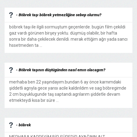
- Böbrek taşı böbrek yetmezliğine sebep olurmu?
böbrek taşı ile ilgili sormuştum geçenlerde. bugün film çekildi
gaz vardı görünen birşey yoktu. düşmüş olabilir, bir hafta
sonra bir daha çekilecek denildi. merak ettiğim ağrı yada sancı
hssetmeden ta ...
- Böbrek taşının düştügünden nasıl emın olacagım?
merhaba ben 22 yaşındayım.bundan 6 ay önce karnımdaki
şiddetli agrıyla gece yarısı acile kaldırıldım ve sag böbregimde
2 cm buyuklugunde taş saptandı.agrılarım şiddetle devam
etmekteydi kısa bır süre ...
- böbrek