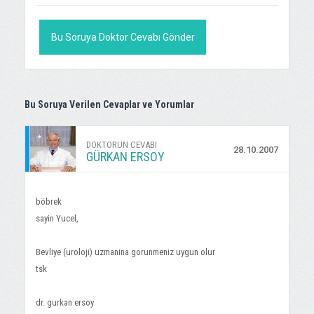
Bu Soruya Doktor Cevabı Gönder
Bu Soruya Verilen Cevaplar ve Yorumlar
DOKTORUN CEVABI
28.10.2007
GÜRKAN ERSOY
böbrek
sayin Yucel,
Bevliye (uroloji) uzmanina gorunmeniz uygun olur
tsk
dr. gurkan ersoy