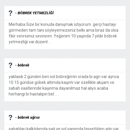
- BÖBREK YETMEZLİĞİ
Merhaba Size bir konuda danışmak istiyorum .gerçi hastayı
görmeden tam tanı söyleyemezsiniz belkı ama biraz da olsa
fikir verırsenız sevınırım .Yeğenim 10 yaşında 7 yıldır böbrek
yetmezliği var.düzenl ...
- böbrek
yaklasık 2 günden beri sol böbreğimin orada bi agrı var ayrıca
10 15 gündüe göbek altımda kaşıntı var özellikle akşam ve
sabah saatlerinde kaşınma dayanılmaz hal alıyo acaba
herhangi bi hastalıpın bel ...
- böbrek ağrısı
sabahları kalktığımda sağ ve sol yanımda hissettiğim ağrı var