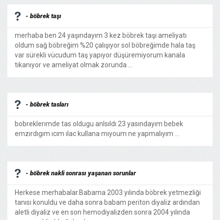
- böbrek taşı
merhaba ben 24 yaşındayım 3 kez böbrek taşı ameliyatı
oldum sağ böbreğim %20 çalışıyor sol böbreğimde hala taş
var sürekli vücudum taş yapıyor düşüremiyorum kanala
tıkanıyor ve ameliyat olmak zorunda ...
- böbrek tasları
bobreklerımde tas oldugu anlsıldı 23 yasındayım bebek
emzırdıgım ıcım ılac kullana mıyoum ne yapmalıyım ...
- böbrek nakli sonrası yaşanan sorunlar
Herkese merhabalar.Babama 2003 yılında böbrek yetmezliği
tanısı konuldu ve daha sonra babam periton diyaliz ardından
aletli diyaliz ve en son hemodiyalizden sonra 2004 yılında