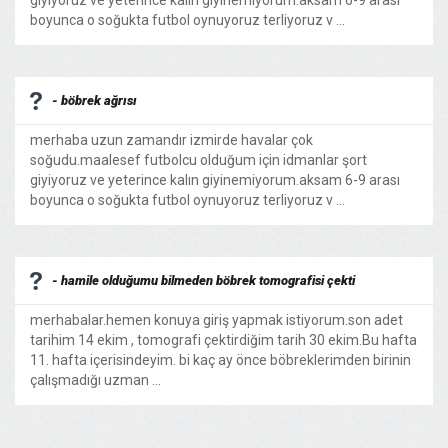
giyiyoruz ve yeterince kalın giyinemiyorum.aksam 6-9 arası
boyunca o soğukta futbol oynuyoruz terliyoruz v ...
- böbrek ağrısı
merhaba uzun zamandır izmirde havalar çok
soğudu.maalesef futbolcu olduğum için idmanlar şort
giyiyoruz ve yeterince kalın giyinemiyorum.aksam 6-9 arası
boyunca o soğukta futbol oynuyoruz terliyoruz v ...
- hamile olduğumu bilmeden böbrek tomografisi çekti
merhabalar.hemen konuya giriş yapmak istiyorum.son adet
tarihim 14 ekim , tomografi çektirdiğim tarih 30 ekim.Bu hafta
11. hafta içerisindeyim. bi kaç ay önce böbreklerimden birinin
çalışmadığı uzman ...