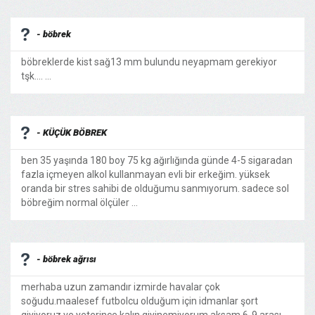
- böbrek
böbreklerde kist sağ13 mm bulundu neyapmam gerekiyor
tşk.... ...
- KÜÇÜK BÖBREK
ben 35 yaşında 180 boy 75 kg ağırlığında günde 4-5 sigaradan
fazla içmeyen alkol kullanmayan evli bir erkeğim. yüksek
oranda bir stres sahibi de olduğumu sanmıyorum. sadece sol
böbreğim normal ölçüler ...
- böbrek ağrısı
merhaba uzun zamandır izmirde havalar çok
soğudu.maalesef futbolcu olduğum için idmanlar şort