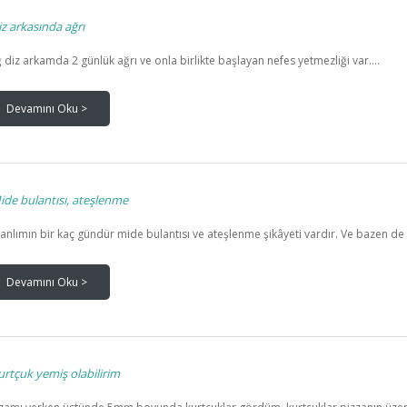
z arkasında ağrı
 diz arkamda 2 günlük ağrı ve onla birlikte başlayan nefes yetmezliği var....
Devamını Oku >
de bulantısı, ateşlenme
anlımın bir kaç gündür mide bulantısı ve ateşlenme şikâyeti vardır. Ve bazen de i
Devamını Oku >
rtçuk yemiş olabilirim