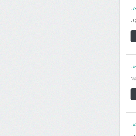
Di
Sağ
Mi
Niş
Ku