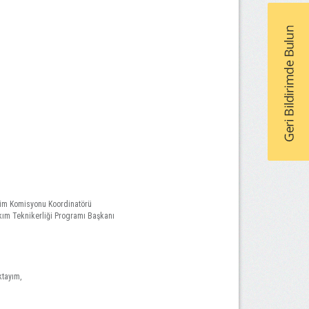
itim Komisyonu Koordinatörü
kım Teknikerliği Programı Başkanı
ktayım,