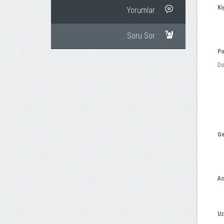
Ki
Yorumlar
Soru Sor
Po
Do
Ge
Ac
Uz