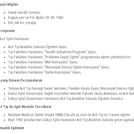
şisel Bilgiler
Genel Cerrahi Uzmanı,
Doğum yeri ve Yılı: Aydın 28. 04. 1960
Evli, tek kız çocuğu
zisyonum
kuz Eylül Hastanesi
Acil Tıp Anabilim Dalında Öğretim Üyesi,
Tıp Fakültesi Hastanesi “Sürekli İyileştirme Programı” üyesi,
Tıp Fakültesi Hastanesi “Probleme Dayalı Eğitim” programında eğitim yönlendiricisi
Tıp Fakültesi Hastanesi “Afet Komisyonu” Üyesi,
Tıp Fakültesi Hastanesi “Mezuniyet Sonrası Eğitim Komisyonu” Üyesi,
Tıp Fakültesi Hastanesi “Kalite Komisyonu” Üyesi,
çmiş Dönem Pozisyonlarım
Türkiye Acil Tıp Derneği Genel Sekreteri, Yönetim Kurulu Üyesi, Mezuniyet Sonrası Eğ
Dokuz Eylül Üniversitesi Sağlık Hizmetleri Meslek Yüksek Okulu Ambulans ve Acil Ba
Dokuz Eylül Üniversitesi Hastanesi Acil Tıp Anabilim Dalında Öğretim Görevlisi
il Tıp İle ilgili Mesleki Tecrübem
Rambam Medical Center (Hayfa İSRAİL)’da altı ay süre ile Acil Tıp ve Travma eğitimi
Mart 1992 yılından beri Dokuz Eylül Hastanesi Acil Tıp Anabilim dalında görev yapma
manlık Eğitimim