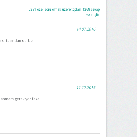
, 291 özel soru olmak üzere toplam 1268 cevap
vermiştir.
14.07.2016
 ortasından darbe ...
11.12.2015
lanmam gerekiyor faka...