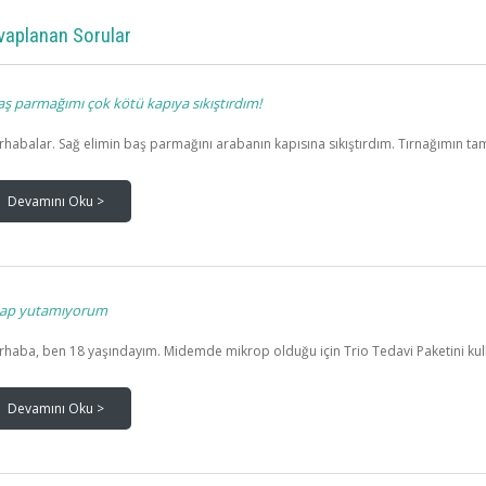
vaplanan Sorular
ş parmağımı çok kötü kapıya sıkıştırdım!
habalar. Sağ elimin baş parmağını arabanın kapısına sıkıştırdım. Tırnağımın tam
Devamını Oku >
ap yutamıyorum
haba, ben 18 yaşındayım. Midemde mikrop olduğu için Trio Tedavi Paketini kul
Devamını Oku >