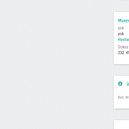
Muaye
yok
yok
Hasta
Dokuz 
232. 4
İ
Doc. Dr