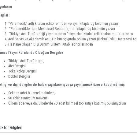
yınlarım
taplar:
“Paramedik” adlı kitabın editorlerinden ve ayni kitapta üç bölümün yazarı
“Paramedikler için Mesleksel Beceriler, adlı kitapta üç bölümün yazarı
Türkiye Acil Tıp Derneği yayınlarından “İlkyardım Kitabı” adlı kitabın editorlerinden
Acil Servis ve Akademik Acil Tıp kitapçığında bölüm yazarı (Dokuz Eylül Hastanesi Acil
Hastane Olağan Dışı Durum Sistemi Kitabı editörlerinden
limsel Yayın Kurulunda Olduğum Dergiler
Türkiye Acil Tıp Dergisi,
Afet Dergisi,
Toksikoloji Dergisi
Doktor Dergisi
rt içi ve dışı dergilerde halen yayınlanmış veya yayınlanmak üzere kabul edilmiş
Seksen adet bilimsel makalem,
50 adet sunumum mevcut.
Ülkemizde veya dış ülkelerde 70 adet bilimsel toplantıya katılmış bulunuyorum
ktor Bilgileri