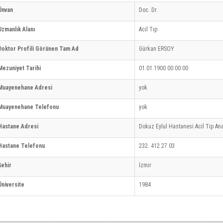
Ünvan
Doc. Dr.
Uzmanlık Alanı
Acil Tıp
Doktor Profili Görünen Tam Ad
Gürkan ERSOY
Mezuniyet Tarihi
01.01.1900 00:00:00
Muayenehane Adresi
yok
Muayenehane Telefonu
yok
Hastane Adresi
Dokuz Eylul Hastanesi Acil Tip Ana
Hastane Telefonu
232. 412 27 03
Şehir
İzmir
Üniversite
1984