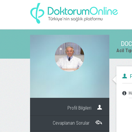
DOC
Acil Tıp
P
H
Profil Bilgileri
Cevaplanan Sorular