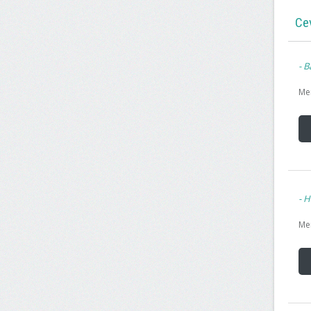
Ce
Ba
Mer
H
Mer