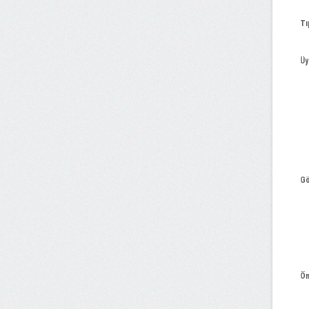
Tı
Üy
Gö
Ön