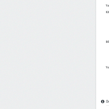
Ya
Ki
Bi
Yu
Do