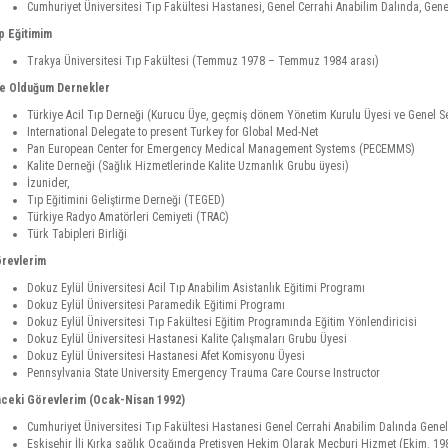
Cumhuriyet Üniversitesi Tıp Fakültesi Hastanesi, Genel Cerrahi Anabilim Dalında, Genel
p Eğitimim
Trakya Üniversitesi Tıp Fakültesi (Temmuz 1978 – Temmuz 1984 arası)
e Olduğum Dernekler
Türkiye Acil Tıp Derneği (Kurucu Üye, geçmiş dönem Yönetim Kurulu Üyesi ve Genel Se
International Delegate to present Turkey for Global Med-Net
Pan European Center for Emergency Medical Management Systems (PECEMMS)
Kalite Derneği (Sağlık Hizmetlerinde Kalite Uzmanlık Grubu üyesi)
İzunider,
Tıp Eğitimini Geliştirme Derneği (TEGED)
Türkiye Radyo Amatörleri Cemiyeti (TRAC)
Türk Tabipleri Birliği
revlerim
Dokuz Eylül Üniversitesi Acil Tıp Anabilim Asistanlık Eğitimi Programı
Dokuz Eylül Üniversitesi Paramedik Eğitimi Programı
Dokuz Eylül Üniversitesi Tıp Fakültesi Eğitim Programında Eğitim Yönlendiricisi
Dokuz Eylül Üniversitesi Hastanesi Kalite Çalışmaları Grubu Üyesi
Dokuz Eylül Üniversitesi Hastanesi Afet Komisyonu Üyesi
Pennsylvania State University Emergency Trauma Care Course Instructor
ceki Görevlerim (Ocak-Nisan 1992)
Cumhuriyet Üniversitesi Tıp Fakültesi Hastanesi Genel Cerrahi Anabilim Dalında Gene
Eskişehir İli Kırka sağlık Ocağında Pretisyen Hekim Olarak Mecburi Hizmet (Ekim. 19