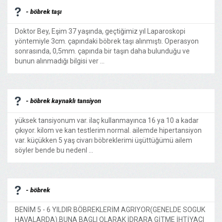
- böbrek taşı
Doktor Bey, Eşim 37 yaşında, geçtiğimiz yıl Laparoskopi
yöntemiyle 3cm. çapındaki böbrek taşı alınmıştı. Operasyon
sonrasında, 0,5mm. çapında bir taşın daha bulunduğu ve
bunun alınmadığı bilgisi ver ...
- böbrek kaynaklı tansiyon
yüksek tansiyonum var. ilaç kullanmayınca 16 ya 10 a kadar
çıkıyor. kilom ve kan testlerim normal. ailemde hipertansiyon
var. küçükken 5 yaş civarı böbreklerimi üşüttüğümü ailem
söyler bende bu nedenl ...
- böbrek
BENİM 5 - 6 YILDIR BÖBREKLERİM AGRIYOR(GENELDE SOGUK
HAVALARDA).BUNA BAGLI OLARAK İDRARA GİTME İHTİYACI