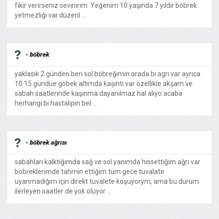
fikir verırsenız sevınırım .Yeğenim 10 yaşında 7 yıldır böbrek
yetmezliği var.düzenl ...
- böbrek
yaklasık 2 günden beri sol böbreğimin orada bi agrı var ayrıca
10 15 gündüe göbek altımda kaşıntı var özellikle akşam ve
sabah saatlerinde kaşınma dayanılmaz hal alıyo acaba
herhangi bi hastalıpın bel ...
- böbrek ağrısı
sabahları kalktığımda sağ ve sol yanımda hissettiğim ağrı var
böbreklerimde tahmin ettiğim tüm gece tuvalate
uyanmadığım için direkt tuvalete koşuyorym, ama bu durum
ilerleyen saatler de yok oluyor ...