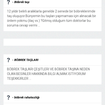
- Böbrek taşı
12 yıldır belirli aralıklarla genelde 2 senede bir böbreklerimde
taş oluşuyor.Bünyemin bu taşları yapmaması için alınacak bir
önlem yokmu (ilaç vs.) ?Gitmiş olduğum tüm doktorlar bu
soruma cevap vermi ...
- BÖBREK TAŞLARI
BÖBREK TAŞLARI ÇEŞİTLERİ VE BÖBREK TAŞINA NEDEN
OLAN BESİNLER HAKKINDA BİLGİ ALMAK İSTİYORUM
TEŞEKKÜRLER ...
- böbrek rahatsızlığı