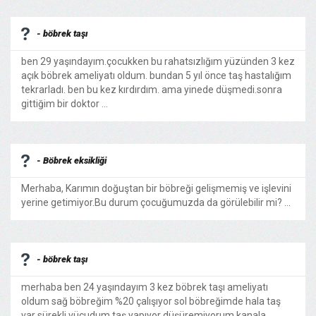
- böbrek taşı
ben 29 yaşındayım.çocukken bu rahatsızlığım yüzünden 3 kez
açık böbrek ameliyatı oldum. bundan 5 yıl önce taş hastalığım
tekrarladı. ben bu kez kırdırdım. ama yinede düşmedi.sonra
gittiğim bir doktor ...
- Böbrek eksikliği
Merhaba, Karımın doğuştan bir böbreği gelişmemiş ve işlevini
yerine getimiyor.Bu durum çocuğumuzda da görülebilir mi? ...
- böbrek taşı
merhaba ben 24 yaşındayım 3 kez böbrek taşı ameliyatı
oldum sağ böbreğim %20 çalışıyor sol böbreğimde hala taş
var sürekli vücudum taş yapıyor düşüremiyorum kanala