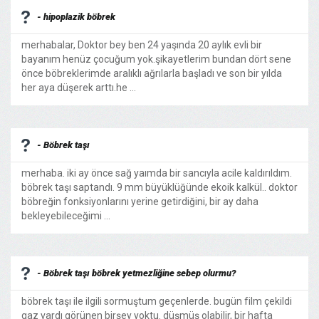
- hipoplazik böbrek
merhabalar, Doktor bey ben 24 yaşında 20 aylık evli bir
bayanım henüz çocuğum yok.şikayetlerim bundan dört sene
önce böbreklerimde aralıklı ağrılarla başladı ve son bir yılda
her aya düşerek arttı.he ...
- Böbrek taşı
merhaba. iki ay önce sağ yaımda bir sancıyla acile kaldırıldım.
böbrek taşı saptandı. 9 mm büyüklüğünde ekoik kalkül.. doktor
böbreğin fonksiyonlarını yerine getirdiğini, bir ay daha
bekleyebileceğimi ...
- Böbrek taşı böbrek yetmezliğine sebep olurmu?
böbrek taşı ile ilgili sormuştum geçenlerde. bugün film çekildi
gaz vardı görünen birşey yoktu. düşmüş olabilir, bir hafta