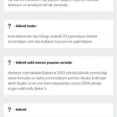
tıkanıyor ve ameliyat olmak zorunda ...
- böbrek tasları
bobreklerımde tas oldugu anlsıldı 23 yasındayım bebek
emzırdıgım ıcım ılac kullana mıyoum ne yapmalıyım ...
- böbrek nakli sonrası yaşanan sorunlar
Herkese merhabalar.Babama 2003 yılında böbrek yetmezliği
tanısı konuldu ve daha sonra babam periton diyaliz ardından
aletli diyaliz ve en son hemodiyalizden sonra 2004 yılında
organ nakli oldu.Şeker h ...
- böbrek