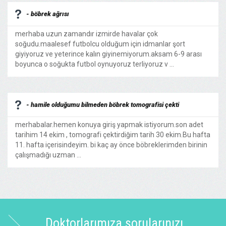
- böbrek ağrısı
merhaba uzun zamandır izmirde havalar çok
soğudu.maalesef futbolcu olduğum için idmanlar şort
giyiyoruz ve yeterince kalın giyinemiyorum.aksam 6-9 arası
boyunca o soğukta futbol oynuyoruz terliyoruz v ...
- hamile olduğumu bilmeden böbrek tomografisi çekti
merhabalar.hemen konuya giriş yapmak istiyorum.son adet
tarihim 14 ekim , tomografi çektirdiğim tarih 30 ekim.Bu hafta
11. hafta içerisindeyim. bi kaç ay önce böbreklerimden birinin
çalışmadığı uzman ...
Doktorlarımıza sorularınızı