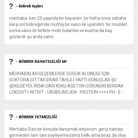
- böbrek taşları
merhaba. ben 25 yaşında bir bayanım. bir hafta önce sabaha
karşı sol böbreğimde müthiş bir sancı ile uyandım. bir müddet
sonra sancı ile birlikte mide bulantısı ve kusma da baş
gösterdi. şu anda sancı ...
- BÖBREK RAHATSIZLIĞI MI
MERHABALAR;GEÇEMLERDE SOĞUK ALGINLIĞI İÇİN
DOKTORA GİTTİM.İDRAR TAHLİLİ YAPTI.SONUÇLAR ŞU
ŞEKİLDEYDİ, RENK:SARI KOKU:ASETON GÖRÜNÜM BERRAK
LÖKOSİT+ NİTRİT:- ÜRÜBİLİNOJEN:- PROTEİN:++++ PH:- E ...
- BÖBREK YETMEZLİĞİ
Merhaba Size bir konuda danışmak istiyorum .gerçi hastayı
görmeden tam tanı söyleyemezsiniz belkı ama biraz da olsa