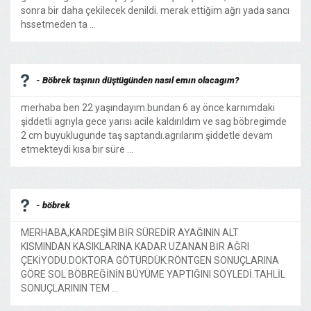
sonra bir daha çekilecek denildi. merak ettiğim ağrı yada sancı
hssetmeden ta ...
- Böbrek taşının düştügünden nasıl emın olacagım?
merhaba ben 22 yaşındayım.bundan 6 ay önce karnımdaki
şiddetli agrıyla gece yarısı acile kaldırıldım ve sag böbregimde
2 cm buyuklugunde taş saptandı.agrılarım şiddetle devam
etmekteydi kısa bır süre ...
- böbrek
MERHABA,KARDEŞİM BİR SÜREDİR AYAĞININ ALT
KISMINDAN KASIKLARINA KADAR UZANAN BİR AĞRI
ÇEKİYODU.DOKTORA GÖTÜRDÜK.RÖNTGEN SONUÇLARINA
GÖRE SOL BÖBREĞİNİN BÜYÜME YAPTIĞINI SÖYLEDİ.TAHLİL
SONUÇLARININ TEM ...