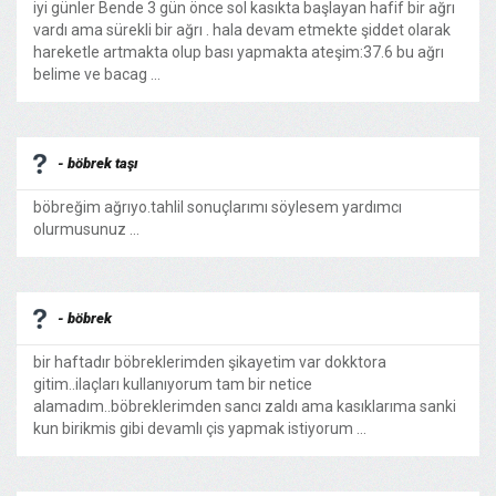
iyi günler Bende 3 gün önce sol kasıkta başlayan hafif bir ağrı
vardı ama sürekli bir ağrı . hala devam etmekte şiddet olarak
hareketle artmakta olup bası yapmakta ateşim:37.6 bu ağrı
belime ve bacag ...
- böbrek taşı
böbreğim ağrıyo.tahlil sonuçlarımı söylesem yardımcı
olurmusunuz ...
- böbrek
bir haftadır böbreklerimden şikayetim var dokktora
gitim..ilaçları kullanıyorum tam bir netice
alamadım..böbreklerimden sancı zaldı ama kasıklarıma sanki
kun birikmis gibi devamlı çis yapmak istiyorum ...