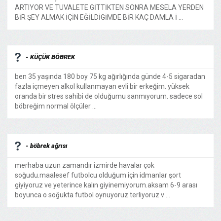
ARTIYOR VE TUVALETE GİTTİKTEN SONRA MESELA YERDEN
BİR ŞEY ALMAK İÇİN EĞİLDİGİMDE BİR KAÇ DAMLA İ ...
- KÜÇÜK BÖBREK
ben 35 yaşında 180 boy 75 kg ağırlığında günde 4-5 sigaradan
fazla içmeyen alkol kullanmayan evli bir erkeğim. yüksek
oranda bir stres sahibi de olduğumu sanmıyorum. sadece sol
böbreğim normal ölçüler ...
- böbrek ağrısı
merhaba uzun zamandır izmirde havalar çok
soğudu.maalesef futbolcu olduğum için idmanlar şort
giyiyoruz ve yeterince kalın giyinemiyorum.aksam 6-9 arası
boyunca o soğukta futbol oynuyoruz terliyoruz v ...