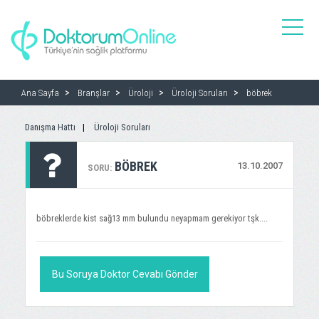
toggle
naviga
Ana Sayfa
Branşlar
Üroloji
Üroloji Soruları
böbrek
Danışma Hattı
Üroloji Soruları
BÖBREK
13.10.2007
SORU:
böbreklerde kist sağ13 mm bulundu neyapmam gerekiyor tşk....
Bu Soruya Doktor Cevabı Gönder