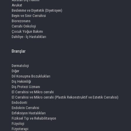
Avukat
Beslenme ve Diyetetik (Diyetisyen)
Beyin ve Sinir Cerrahisi
Biorezonans
Cerrahi Onkoloji
Çocuk Yoğun Bakımı
Dahiliye - İç Hastalıkları
Branşlar
Dermatoloji
Diğer
Dil Konuşma Bozuklukları
Diş Hekimliği
Diş Protezi Uzmanı
El Cerrahisi ve Mikro cerrahi
El Cerrahisi ve Mikro cerrahi (Plastik Rekonstruktif ve Estetik Cerrahisi)
Endodonti
Endokrin Cerrahisi
Enfeksiyon Hastalıkları
Fiziksel Tıp ve Rehabilitasyon
Fizyoloji
Fizyoterapi