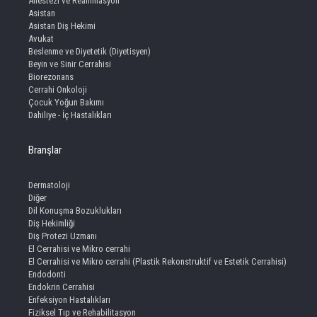
Anestezi ve Reanimasyon
Asistan
Asistan Diş Hekimi
Avukat
Beslenme ve Diyetetik (Diyetisyen)
Beyin ve Sinir Cerrahisi
Biorezonans
Cerrahi Onkoloji
Çocuk Yoğun Bakımı
Dahiliye - İç Hastalıkları
Branşlar
Dermatoloji
Diğer
Dil Konuşma Bozuklukları
Diş Hekimliği
Diş Protezi Uzmanı
El Cerrahisi ve Mikro cerrahi
El Cerrahisi ve Mikro cerrahi (Plastik Rekonstruktif ve Estetik Cerrahisi)
Endodonti
Endokrin Cerrahisi
Enfeksiyon Hastalıkları
Fiziksel Tıp ve Rehabilitasyon