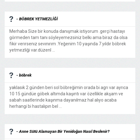
- BÖBREK YETMEZLİĞİ
Merhaba Size bir konuda danışmak istiyorum .gerçi hastayı
görmeden tam tanı söyleyemezsiniz belkı ama biraz da olsa
fikir verırsenız sevınırım .Yeğenim 10 yaşında 7 yıldır böbrek
yetmezliği var.düzenl ...
- böbrek
yaklasık 2 günden beri sol böbreğimin orada bi agrı var ayrıca
10 15 gündüe göbek altımda kaşıntı var özellikle akşam ve
sabah saatlerinde kaşınma dayanılmaz hal alıyo acaba
herhangi bi hastalıpın bel ...
- Anne Sütü Alamayan Bir Yenidoğan Nasıl Beslenir?