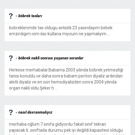
- böbrek tasları
bobreklerımde tas oldugu anlsıldı 23 yasındayım bebek
emzırdıgım ıcım ılac kullana mıyoum ne yapmalıyım ...
- böbrek nakli sonrası yaşanan sorunlar
Herkese merhabalar.Babama 2003 yılında böbrek yetmezliği
tanısı konuldu ve daha sonra babam periton diyaliz ardından
aletli diyaliz ve en son hemodiyalizden sonra 2004 yılında
organ nakli oldu.Şeker h ...
- nasıl davranmalıyız
merhaba oğlum 7.sınıfa gidiyordu fakat sınıf tekrarı
yapacak.6. sınıftada durumu pek iyi değildi.kapasitesi olduğu