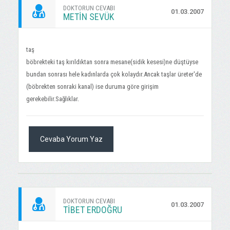
DOKTORUN CEVABI
01.03.2007
METIN SEVÜK
taş
böbrekteki taş kırıldıktan sonra mesane(sidik kesesi)ne düştüyse
bundan sonrası hele kadınlarda çok kolaydır.Ancak taşlar üreter'de
(böbrekten sonraki kanal) ise duruma göre girişim
gerekebilir.Sağlıklar.
Cevaba Yorum Yaz
DOKTORUN CEVABI
01.03.2007
TIBET ERDOĞRU