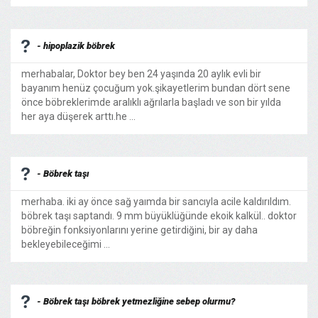
- hipoplazik böbrek
merhabalar, Doktor bey ben 24 yaşında 20 aylık evli bir
bayanım henüz çocuğum yok.şikayetlerim bundan dört sene
önce böbreklerimde aralıklı ağrılarla başladı ve son bir yılda
her aya düşerek arttı.he ...
- Böbrek taşı
merhaba. iki ay önce sağ yaımda bir sancıyla acile kaldırıldım.
böbrek taşı saptandı. 9 mm büyüklüğünde ekoik kalkül.. doktor
böbreğin fonksiyonlarını yerine getirdiğini, bir ay daha
bekleyebileceğimi ...
- Böbrek taşı böbrek yetmezliğine sebep olurmu?