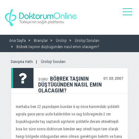
toggle
naviga
Ana Sayfa
Branşlar
Üroloji
Üroloji Soruları
Böbrek taşının düştügünden nasıl emın olacagım?
Danışma Hattı
Üroloji Soruları
BÖBREK TAŞININ
01.03.2007
SORU:
DÜŞTÜGÜNDEN NASIL EMIN
OLACAGIM?
merhaba ben 22 yaşındayım.bundan 6 ay önce karnımdaki şiddetli
agrıyla gece yarısı acile kaldırıldım ve sag böbregimde 2 cm
buyuklugunde taş saptandı.agrılarım şiddetle devam etmekteydi
kısa bır süre sonra doktorum benden ıwp istedi taşın tam olarak
hangı bölgede oldugundan emın olması gerektıgını belırttı ve bana