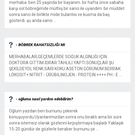
merhaba. ben 25 yaşında bir bayanım. bir hafta önce sabaha
karşı sol böbreğimde müthiş bir sancı ile uyandım. bir müddet
sonra sancı ile birlikte mide bulantısı ve kusma da baş
gösterdi. şu anda sancı ...
- BÖBREK RAHATSIZLIĞI MI
MERHABALAR;GEÇEMLERDE SOĞUK ALGINLIĞI İÇİN
DOKTORA GİTTİM.İDRAR TAHLİLİ YAPTI.SONUÇLAR ŞU
ŞEKİLDEYDİ, RENK:SARI KOKU:ASETON GÖRÜNÜM BERRAK
LÖKOSİT+ NİTRİT:- ÜRÜBİLİNOJEN:- PROTEİN:++++ PH:- E ...
- oğluma nasıl yardım edebilirim?
Oğlum yazdan beri burnunu çekerek
konuşuyordu.Uyarılarımızdan sonra onu bıraktı ama bir süre
sonra istemsiz olarak gözlerini kırpıştırmaya başladı.Yaklaşık
15-20 gündür de gözlerle beraber burnunu çe ...