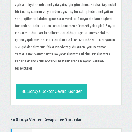
açık amelıyat dendı.amelıyata yatış için gün almıştık fakat taş mobil
bir taşmış sanırım ve yerınden oynamış bu sebeplede amelıyattan
vazgeçtiler kırılabılecegıne karar verdıler 4 seyansta kırma işlemi
tamamlandı fakat kırılan taşlar tamamen düşmedi yaklaşık 1,5 aydır
mesanede duruyor kanallarım dar oldugu için süzme ve dökme
işlemi yapılamıyor günlük ortalama 3 litre üzerınde su tüketıyorum
sıvı gıdalar alıyorum fakat yinede taşı düşüremıyorum zaman
zaman sancı verıyor.sizce ne yapmalıyım?nasıl düşürmeliyim?ne
kadar zamanda düşer?farklı hastalıklarada meydan verirmi?
teşekkürler
Bu Soruya Doktor Cevabı Gönder
Bu Soruya Verilen Cevaplar ve Yorumlar