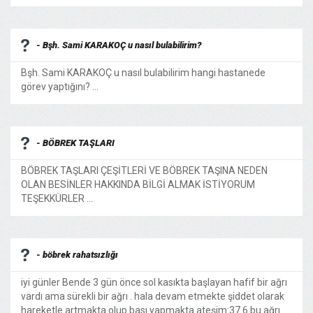
- Bşh. Sami KARAKOÇ u nasıl bulabilirim?
Bşh. Sami KARAKOÇ u nasıl bulabilirim hangi hastanede
görev yaptığını? ...
- BÖBREK TAŞLARI
BÖBREK TAŞLARI ÇEŞİTLERİ VE BÖBREK TAŞINA NEDEN
OLAN BESİNLER HAKKINDA BİLGİ ALMAK İSTİYORUM
TEŞEKKÜRLER ...
- böbrek rahatsızlığı
iyi günler Bende 3 gün önce sol kasıkta başlayan hafif bir ağrı
vardı ama sürekli bir ağrı . hala devam etmekte şiddet olarak
hareketle artmakta olup bası yapmakta ateşim:37.6 bu ağrı