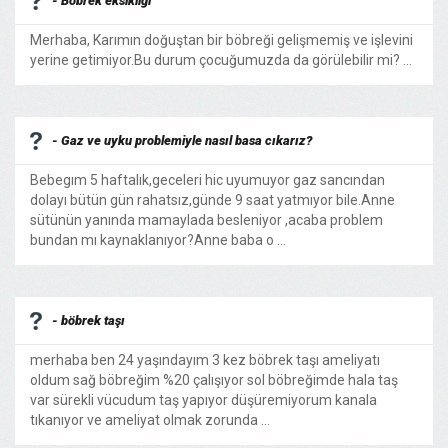
- Böbrek eksikliği
Merhaba, Karımın doğuştan bir böbreği gelişmemiş ve işlevini
yerine getimiyor.Bu durum çocuğumuzda da görülebilir mi? ...
- Gaz ve uyku problemiyle nasıl basa cıkarız?
Bebegım 5 haftalık,geceleri hic uyumuyor gaz sancından
dolayı bütün gün rahatsız,günde 9 saat yatmıyor bile.Anne
sütünün yanında mamaylada besleniyor ,acaba problem
bundan mı kaynaklanıyor?Anne baba o ...
- böbrek taşı
merhaba ben 24 yaşındayım 3 kez böbrek taşı ameliyatı
oldum sağ böbreğim %20 çalışıyor sol böbreğimde hala taş
var sürekli vücudum taş yapıyor düşüremiyorum kanala
tıkanıyor ve ameliyat olmak zorunda ...