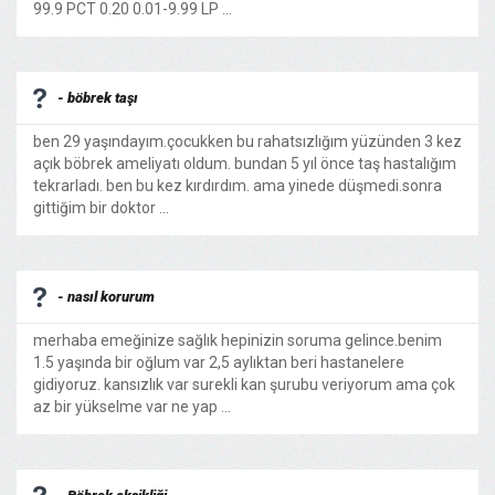
99.9 PCT 0.20 0.01-9.99 LP ...
- böbrek taşı
ben 29 yaşındayım.çocukken bu rahatsızlığım yüzünden 3 kez
açık böbrek ameliyatı oldum. bundan 5 yıl önce taş hastalığım
tekrarladı. ben bu kez kırdırdım. ama yinede düşmedi.sonra
gittiğim bir doktor ...
- nasıl korurum
merhaba emeğinize sağlık hepinizin soruma gelince.benim
1.5 yaşında bir oğlum var 2,5 aylıktan beri hastanelere
gidiyoruz. kansızlık var surekli kan şurubu veriyorum ama çok
az bir yükselme var ne yap ...