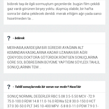
böbrek taşı ile ilgili sormuştum geçenlerde. bugün film çekildi
gaz vardı görünen birşey yoktu. düşmüş olabilir, bir hafta
sonra bir daha çekilecek denildi. merak ettiğim ağrı yada sancı
hssetmeden ta ...
- böbrek
MERHABA,KARDEŞİM BİR SÜREDİR AYAĞININ ALT
KISMINDAN KASIKLARINA KADAR UZANAN BİR AĞRI
ÇEKİYODU.DOKTORA GÖTÜRDÜK.RÖNTGEN SONUÇLARINA
GÖRE SOL BÖBREĞİNİN BÜYÜME YAPTIĞINI SÖYLEDİ.TAHLİL
SONUÇLARININ TEM ...
- Tahlil sonuçlarında bir sorun var mıdır? Nasıl bir
SONUÇ NORMAL DEĞERLER RBC 5.08 3.5-5.50 MCV -72.9
75.0-100.0 RDW 14.8 11.0-16.0 RDWa 52.8 30.0-150.0 HCT
37.0 30-50.0 PLT 345 10-400 MPV -5.8 8.0-11.0 PDW 7.9 0.1-