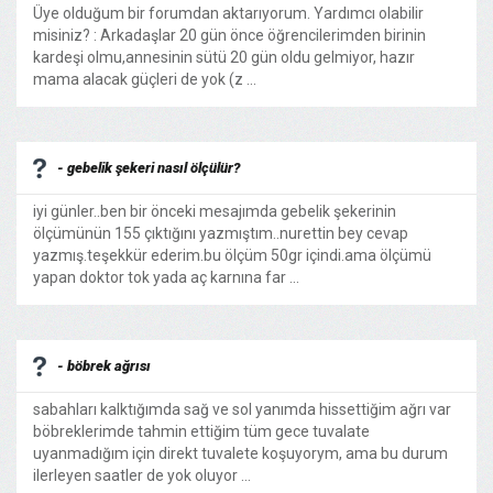
Üye olduğum bir forumdan aktarıyorum. Yardımcı olabilir
misiniz? : Arkadaşlar 20 gün önce öğrencilerimden birinin
kardeşi olmu,annesinin sütü 20 gün oldu gelmiyor, hazır
mama alacak güçleri de yok (z ...
- gebelik şekeri nasıl ölçülür?
iyi günler..ben bir önceki mesajımda gebelik şekerinin
ölçümünün 155 çıktığını yazmıştım..nurettin bey cevap
yazmış.teşekkür ederim.bu ölçüm 50gr içindi.ama ölçümü
yapan doktor tok yada aç karnına far ...
- böbrek ağrısı
sabahları kalktığımda sağ ve sol yanımda hissettiğim ağrı var
böbreklerimde tahmin ettiğim tüm gece tuvalate
uyanmadığım için direkt tuvalete koşuyorym, ama bu durum
ilerleyen saatler de yok oluyor ...