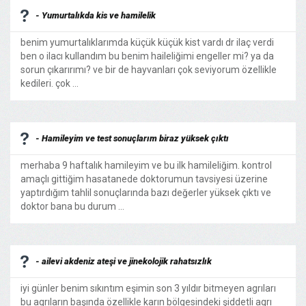
- Yumurtalıkda kis ve hamilelik
benim yumurtalıklarımda küçük küçük kist vardı dr ilaç verdi
ben o ilacı kullandım bu benim haileliğimi engeller mi? ya da
sorun çıkarırımı? ve bir de hayvanları çok seviyorum özellikle
kedileri. çok ...
- Hamileyim ve test sonuçlarım biraz yüksek çıktı
merhaba 9 haftalık hamileyim ve bu ilk hamileliğim. kontrol
amaçlı gittiğim hasatanede doktorumun tavsiyesi üzerine
yaptırdığım tahlil sonuçlarında bazı değerler yüksek çıktı ve
doktor bana bu durum ...
- ailevi akdeniz ateşi ve jinekolojik rahatsızlık
iyi günler benim sıkıntım eşimin son 3 yıldır bitmeyen agrıları
bu agrıların başında özellikle karın bölgesindeki şiddetli agrı