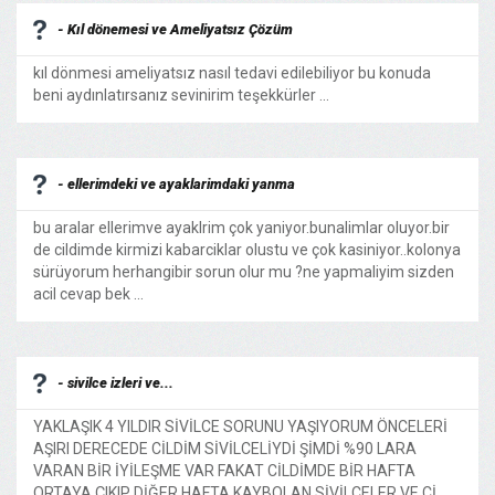
- Kıl dönemesi ve Ameliyatsız Çözüm
kıl dönmesi ameliyatsız nasıl tedavi edilebiliyor bu konuda
beni aydınlatırsanız sevinirim teşekkürler ...
- ellerimdeki ve ayaklarimdaki yanma
bu aralar ellerimve ayaklrim çok yaniyor.bunalimlar oluyor.bir
de cildimde kirmizi kabarciklar olustu ve çok kasiniyor..kolonya
sürüyorum herhangibir sorun olur mu ?ne yapmaliyim sizden
acil cevap bek ...
- sivilce izleri ve...
YAKLAŞIK 4 YILDIR SİVİLCE SORUNU YAŞIYORUM ÖNCELERİ
AŞIRI DERECEDE CİLDİM SİVİLCELİYDİ ŞİMDİ %90 LARA
VARAN BİR İYİLEŞME VAR FAKAT CİLDİMDE BİR HAFTA
ORTAYA ÇIKIP DİĞER HAFTA KAYBOLAN SİVİLCELER VE Cİ ...