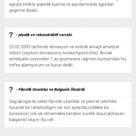
agrıyla birlikte şişkinlik kusma ve aşırıderecede agızdan
gegirme diyebi ...
- plastik ve rekonstrüktif cerrahi.
23.02.2005 tarihinde deviasyon ve estetik amaçlı ameliyat
oldum (septum deviasyonu, konka hipertrofisi). Ancak
ameliyatın üzerinden 1 ay geçmesine rağmen burnumdan hiç
nefes alamıyorum ve burun delikl ...
- Fibrotik Uzantılar ve Balgamlı Öksürük
Sag akcigerde sekel fibrotik uzantilar ve plevral cekintiler
turunde bir rahatsizligim var son aylarda(ozellikle kis
suresince) cok sık olmamakla beraber surekli oksuruk(bazen
balgamlı) oluyor. Bu rah ...