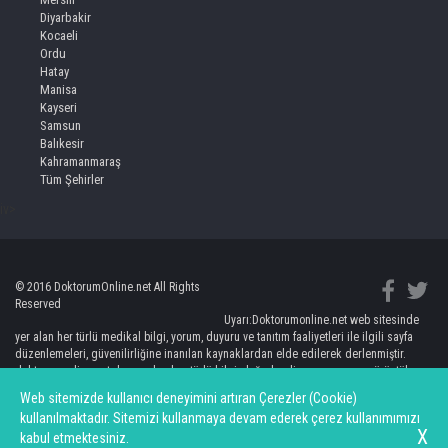
Diyarbakir
Kocaeli
Ordu
Hatay
Manisa
Kayseri
Samsun
Balıkesir
Kahramanmaraş
Tüm Şehirler
iv>
© 2016 DoktorumOnline.net All Rights
Reserved
Uyarı:Doktorumonline.net web sitesinde
yer alan her türlü medikal bilgi, yorum, duyuru ve tanıtım faaliyetleri ile ilgili sayfa
düzenlemeleri, güvenilirliğine inanılan kaynaklardan elde edilerek derlenmiştir.
doktorumonline.net de yer alan her türlü bilgi, değerlendirme, yorum ve görüntüler
kişileri bilgilendirmeye yönelik olup, hiç bir şekilde kişinin doktorundan bağımsız
Web sitemizde kullanıcı deneyimini artıran Çerezler (Cookie)
teşhis ve tedaviye yönlendirilmesi anlamına gelmemektedir. Burada yer alan bilgi ve
kullanılmaktadır. Sitemizi kullanmaya devam ederek çerez kullanımımızı
değerlendirmelerin uygulanması sonucunda ortaya çıkacak doğrudan ve/veya
X
kabul etmektesiniz.
dolaylı zararlardan doktorumonline.net sorumlu olmayacaktır.