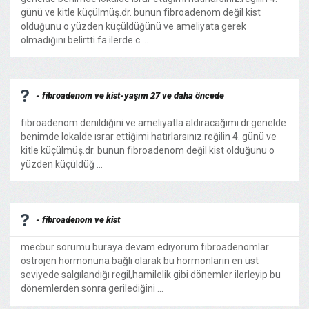
günü ve kitle küçülmüş.dr. bunun fibroadenom değil kist
olduğunu o yüzden küçüldüğünü ve ameliyata gerek
olmadığını belirtti.fa ilerde c ...
- fibroadenom ve kist-yaşım 27 ve daha öncede
fibroadenom denildiğini ve ameliyatla aldıracağımı dr.genelde
benimde lokalde ısrar ettiğimi hatırlarsınız.reğilin 4. günü ve
kitle küçülmüş.dr. bunun fibroadenom değil kist olduğunu o
yüzden küçüldüğ ...
- fibroadenom ve kist
mecbur sorumu buraya devam ediyorum.fibroadenomlar
östrojen hormonuna bağlı olarak bu hormonların en üst
seviyede salgılandığı regil,hamilelik gibi dönemler ilerleyip bu
dönemlerden sonra gerilediğini ...