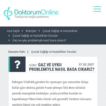
toggle
naviga
Ana Sayfa
Branşlar
Çocuk Sağlığı ve Hastalıkları
Çocuk Sağlığı ve Hastalıkları Soruları
Gaz ve uyku problemiyle nasıl basa cıkarız?
Danışma Hattı
Çocuk Sağlığı ve Hastalıkları Soruları
GAZ VE UYKU
07.05.2007
SORU:
PROBLEMIYLE NASIL BASA CIKARIZ?
Bebegım 5 haftalık,geceleri hic uyumuyor gaz sancından dolayı
bütün gün rahatsız,günde 9 saat yatmıyor bile.Anne sütünün
yanında mamaylada besleniyor ,acaba problem bundan mı
kaynaklanıyor?Anne baba olarak cok yıprandık.Yardımcı olursanız
seviniriz.Ilginiz icin cok tesekkur ederiz.