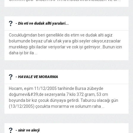
- Dis eti ve dudak allti yaralari...
Cocukluğmdan beri genellikle dis etim ve dudak alti agiz
bolumunde beyaz ufak ufak yara gibi seyler cıkıyor,ezcacılar
murekkep gibi ilaclar veriyorlar ve cok iyi gelmiyor...Bunun icin
daha iyi bir ila ...
- HAVALE VE MORARMA
Hocam, eşim 11/12/2005 tarihinde Bursa zübeyde
doğumevi&#39;de sezeryanla 7 kilo 372 gram, 53 cm
boyunda bir kız çocuk dünyaya getirdi. Taburcu olacağı gün
(13/12/2005) çocukta morarma ve solunum raha ...
- sinir ve alerji