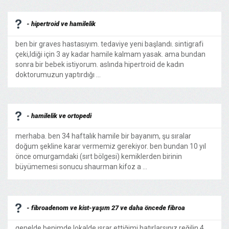
- hipertroid ve hamilelik
ben bir graves hastasıyım. tedaviye yeni başlandı. sintigrafi
çeki,ldiği için 3 ay kadar hamile kalmam yasak. ama bundan
sonra bir bebek istiyorum. aslında hipertroid de kadın
doktorumuzun yaptırdığı ...
- hamilelik ve ortopedi
merhaba. ben 34 haftalık hamile bir bayanım, şu sıralar
doğum şekline karar vermemiz gerekiyor. ben bundan 10 yıl
önce omurgamdaki (sırt bölgesi) kemiklerden birinin
büyümemesi sonucu shaurman kifoz a ...
- fibroadenom ve kist-yaşım 27 ve daha öncede fibroa
genelde benimde lokalde ısrar ettiğimi hatırlarsınız.reğilin 4.