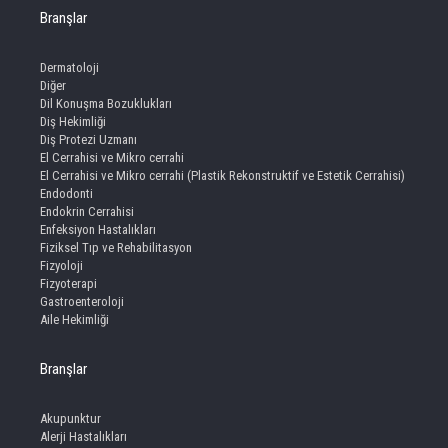
Branşlar
Dermatoloji
Diğer
Dil Konuşma Bozuklukları
Diş Hekimliği
Diş Protezi Uzmanı
El Cerrahisi ve Mikro cerrahi
El Cerrahisi ve Mikro cerrahi (Plastik Rekonstruktif ve Estetik Cerrahisi)
Endodonti
Endokrin Cerrahisi
Enfeksiyon Hastalıkları
Fiziksel Tıp ve Rehabilitasyon
Fizyoloji
Fizyoterapi
Gastroenteroloji
Aile Hekimliği
Branşlar
Akupunktur
Alerji Hastalıkları