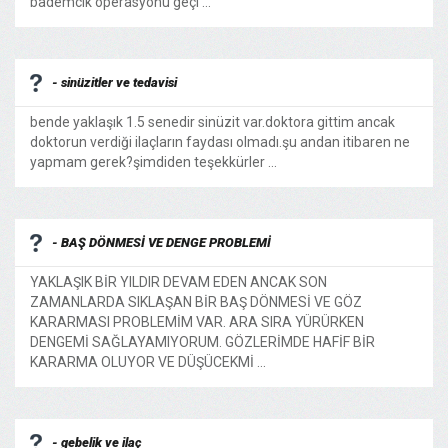
bademcik operasyonu geçi ...
- sinüzitler ve tedavisi
bende yaklaşık 1.5 senedir sinüzit var.doktora gittim ancak
doktorun verdiği ilaçların faydası olmadı.şu andan itibaren ne
yapmam gerek?şimdiden teşekkürler ...
- BAŞ DÖNMESİ VE DENGE PROBLEMİ
YAKLAŞIK BİR YILDIR DEVAM EDEN ANCAK SON
ZAMANLARDA SIKLAŞAN BİR BAŞ DÖNMESİ VE GÖZ
KARARMASI PROBLEMİM VAR. ARA SIRA YÜRÜRKEN
DENGEMİ SAĞLAYAMIYORUM. GÖZLERİMDE HAFİF BİR
KARARMA OLUYOR VE DÜŞÜCEKMİ ...
- gebelik ve ilaç