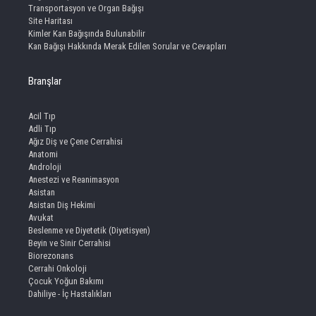
Transportasyon ve Organ Bağışı
Site Haritası
Kimler Kan Bağışında Bulunabilir
Kan Bağışı Hakkında Merak Edilen Sorular ve Cevapları
Branşlar
Acil Tıp
Adli Tıp
Ağız Diş ve Çene Cerrahisi
Anatomi
Androloji
Anestezi ve Reanimasyon
Asistan
Asistan Diş Hekimi
Avukat
Beslenme ve Diyetetik (Diyetisyen)
Beyin ve Sinir Cerrahisi
Biorezonans
Cerrahi Onkoloji
Çocuk Yoğun Bakımı
Dahiliye - İç Hastalıkları