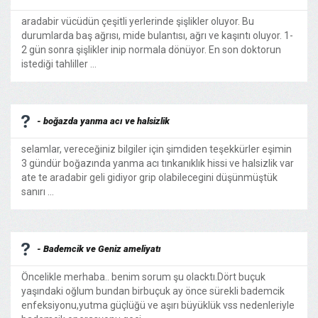
aradabir vücüdün çeşitli yerlerinde şişlikler oluyor. Bu
durumlarda baş ağrısı, mide bulantısı, ağrı ve kaşıntı oluyor. 1-
2 gün sonra şişlikler inip normala dönüyor. En son doktorun
istediği tahliller ...
- boğazda yanma acı ve halsizlik
selamlar, vereceğiniz bilgiler için şimdiden teşekkürler eşimin
3 gündür boğazında yanma acı tınkanıklık hissi ve halsizlik var
ate te aradabir geli gidiyor grip olabilecegini düşünmüştük
sanırı ...
- Bademcik ve Geniz ameliyatı
Öncelikle merhaba.. benim sorum şu olacktı.Dört buçuk
yaşındaki oğlum bundan birbuçuk ay önce sürekli bademcik
enfeksiyonu,yutma güçlüğü ve aşırı büyüklük vss nedenleriyle