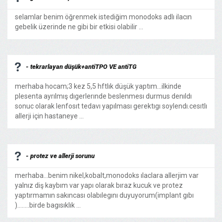
selamlar benim öğrenmek istediğim monodoks adlı ilacın
gebelik üzerinde ne gibi bir etkisi olabilir ...
- tekrarlayan düşük+antiTPO VE antiTG
merhaba hocam;3 kez 5,5 hftlık düşük yaptım...ilkinde
plesenta ayrılmış dıgerlerınde beslenmesı durmus denıldı
sonuc olarak lenfosıt tedavı yapılması gerektıgı soylendı.cesıtlı
allerji için hastaneye ...
- protez ve allerji sorunu
merhaba...benim nikel,kobalt,monodoks ılaclara allerjim var
yalnız diş kaybım var yapı olarak bıraz kucuk ve protez
yaptırmamın sakıncası olabılegını duyuyorum(implant gıbı
)........birde bagısıklık ...