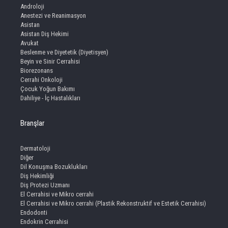
Androloji
Anestezi ve Reanimasyon
Asistan
Asistan Diş Hekimi
Avukat
Beslenme ve Diyetetik (Diyetisyen)
Beyin ve Sinir Cerrahisi
Biorezonans
Cerrahi Onkoloji
Çocuk Yoğun Bakımı
Dahiliye - İç Hastalıkları
Branşlar
Dermatoloji
Diğer
Dil Konuşma Bozuklukları
Diş Hekimliği
Diş Protezi Uzmanı
El Cerrahisi ve Mikro cerrahi
El Cerrahisi ve Mikro cerrahi (Plastik Rekonstruktif ve Estetik Cerrahisi)
Endodonti
Endokrin Cerrahisi