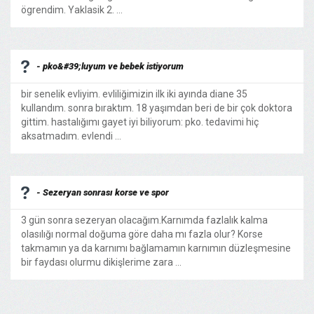
ögrendim. Yaklasik 2. ...
- pko&#39;luyum ve bebek istiyorum
bir senelik evliyim. evliliğimizin ilk iki ayında diane 35
kullandım. sonra bıraktım. 18 yaşımdan beri de bir çok doktora
gittim. hastalığımı gayet iyi biliyorum: pko. tedavimi hiç
aksatmadım. evlendi ...
- Sezeryan sonrası korse ve spor
3 gün sonra sezeryan olacağım.Karnımda fazlalık kalma
olasılığı normal doğuma göre daha mı fazla olur? Korse
takmamın ya da karnımı bağlamamın karnımın düzleşmesine
bir faydası olurmu dikişlerime zara ...