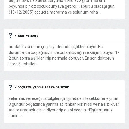
doğumevi&#39;de sezeryanla 7 kilo 372 gram, 53 cm
boyunda bir kız çocuk dünyaya getirdi. Taburcu olacağı gün
(13/12/2005) çocukta morarma ve solunum raha ...
- sinir ve alerji
aradabir vücüdün çeşitli yerlerinde şişlikler oluyor. Bu
durumlarda baş ağrısı, mide bulantısı, ağrı ve kaşıntı oluyor. 1-
2 gün sonra şişlikler inip normala dönüyor. En son doktorun
istediği tahliller ...
- boğazda yanma acı ve halsizlik
selamlar, vereceğiniz bilgiler için şimdiden teşekkürler eşimin
3 gündür boğazında yanma acı tınkanıklık hissi ve halsizlik var
ate te aradabir geli gidiyor grip olabilecegini düşünmüştük
sanırı ...