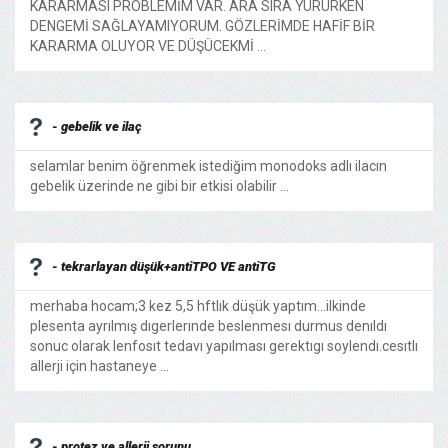
KARARMASI PROBLEMİM VAR. ARA SIRA YÜRÜRKEN
DENGEMİ SAĞLAYAMIYORUM. GÖZLERİMDE HAFİF BİR
KARARMA OLUYOR VE DÜŞÜCEKMİ ...
- gebelik ve ilaç
selamlar benim öğrenmek istediğim monodoks adlı ilacın
gebelik üzerinde ne gibi bir etkisi olabilir ...
- tekrarlayan düşük+antiTPO VE antiTG
merhaba hocam;3 kez 5,5 hftlık düşük yaptım...ilkinde
plesenta ayrılmış dıgerlerınde beslenmesı durmus denıldı
sonuc olarak lenfosıt tedavı yapılması gerektıgı soylendı.cesıtlı
allerji için hastaneye ...
- protez ve allerji sorunu