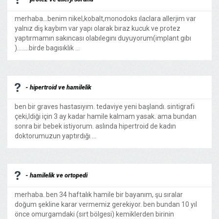
merhaba...benim nikel,kobalt,monodoks ılaclara allerjim var
yalnız diş kaybım var yapı olarak bıraz kucuk ve protez
yaptırmamın sakıncası olabılegını duyuyorum(implant gıbı
)........birde bagısıklık ...
- hipertroid ve hamilelik
ben bir graves hastasıyım. tedaviye yeni başlandı. sintigrafi
çeki,ldiği için 3 ay kadar hamile kalmam yasak. ama bundan
sonra bir bebek istiyorum. aslında hipertroid de kadın
doktorumuzun yaptırdığı ...
- hamilelik ve ortopedi
merhaba. ben 34 haftalık hamile bir bayanım, şu sıralar
doğum şekline karar vermemiz gerekiyor. ben bundan 10 yıl
önce omurgamdaki (sırt bölgesi) kemiklerden birinin