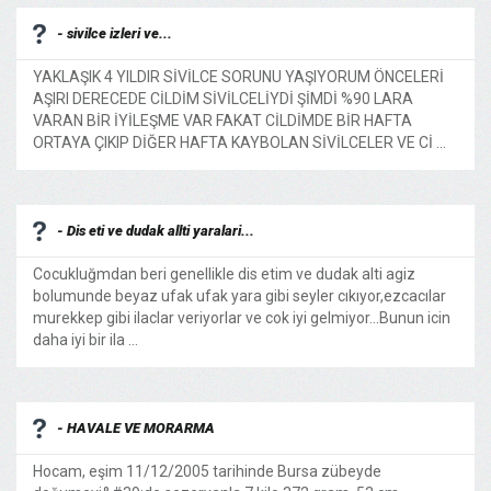
- sivilce izleri ve...
YAKLAŞIK 4 YILDIR SİVİLCE SORUNU YAŞIYORUM ÖNCELERİ
AŞIRI DERECEDE CİLDİM SİVİLCELİYDİ ŞİMDİ %90 LARA
VARAN BİR İYİLEŞME VAR FAKAT CİLDİMDE BİR HAFTA
ORTAYA ÇIKIP DİĞER HAFTA KAYBOLAN SİVİLCELER VE Cİ ...
- Dis eti ve dudak allti yaralari...
Cocukluğmdan beri genellikle dis etim ve dudak alti agiz
bolumunde beyaz ufak ufak yara gibi seyler cıkıyor,ezcacılar
murekkep gibi ilaclar veriyorlar ve cok iyi gelmiyor...Bunun icin
daha iyi bir ila ...
- HAVALE VE MORARMA
Hocam, eşim 11/12/2005 tarihinde Bursa zübeyde