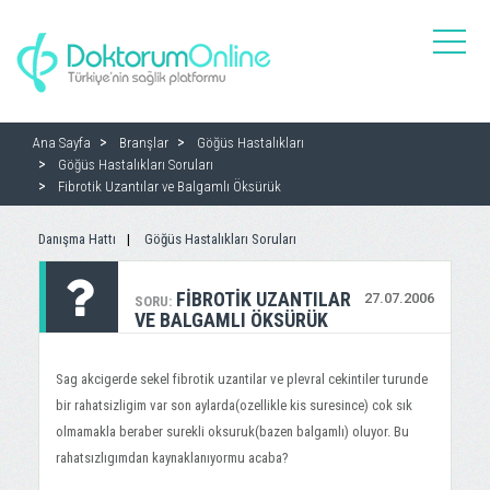
toggle
naviga
Ana Sayfa
Branşlar
Göğüs Hastalıkları
Göğüs Hastalıkları Soruları
Fibrotik Uzantılar ve Balgamlı Öksürük
Danışma Hattı
Göğüs Hastalıkları Soruları
FIBROTIK UZANTILAR
27.07.2006
SORU:
VE BALGAMLI ÖKSÜRÜK
Sag akcigerde sekel fibrotik uzantilar ve plevral cekintiler turunde
bir rahatsizligim var son aylarda(ozellikle kis suresince) cok sık
olmamakla beraber surekli oksuruk(bazen balgamlı) oluyor. Bu
rahatsızlıgımdan kaynaklanıyormu acaba?