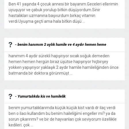
Ben 41 yaşında 4 çocuk annesi bir bayanım.Geceleri ellerimin
uyuşuyor ve çabuk yorulup bitkin düşüyordum.Sinir
hastalıkları uzmanına başvurdum birkaç vitamin
verdi.Uyuşma geçti ama hala bitkin düşü ...
- benim hanımım 2 aylık hamile ve 4 aydır hemen heme
hanımım 4 aydır sürekli hapşırıyor sıcak soğuk demeden
hemen hemen hergün biraz üşütse hapşırıyor hiçbirşey
yokken yapşırıyor yaklaşık 2 aydır hamile hamileliğinden önce
batmanda bir doktora görünmüşt ...
- Yumurtalıkda kis ve hamilelik
benim yumurtalıklarımda küçük küçük kist vardı dr ilaç verdi
ben o ilacı kullandım bu benim haileliğimi engeller mi? ya da
sorun çıkarırımı? ve bir de hayvanları çok seviyorum özellikle
kedileri. çok ...