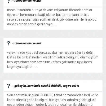
- fibroadenom ve kist
mecbur sorumu buraya devam ediyorum.fibroadenomlar
östrojen hormonuna bağlı olarak bu hormonların en üst
seviyede salgılandığı regil,hamilelik gibi dönemler ilerleyip bu
dönemlerden sonra gerilediğini ...
- fibroadenom ve kist
ve evimizde kuş besliyoruz acaba memedeki eğer fa değil
kist se bu bir kist nedeni olabilir mi.etkili olduğunu duymuştum
beni aydınlatırsanız sevinirim.kafam çok karıştı uykularım
kaçmaya başladı... ...
- gebeyim, karnimda sürekli siskinlik, sag ve sol ta
Son adetimin ilk günü 01.08.06, fakat ne zamandan beri ve ne
kadar sürelik gebe kaldigimi bilmiyorum, adetim geciktigi icin
eczaneden aldigim gebelik testi sonucu hamile oldugumu