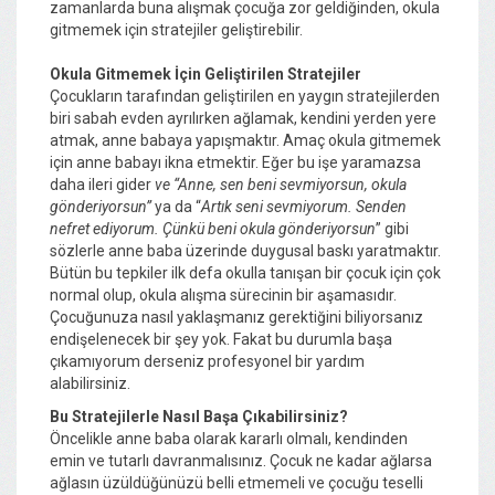
zamanlarda buna alışmak çocuğa zor geldiğinden, okula
gitmemek için stratejiler geliştirebilir.
Okula Gitmemek İçin Geliştirilen Stratejiler
Çocukların tarafından geliştirilen en yaygın stratejilerden
biri sabah evden ayrılırken ağlamak, kendini yerden yere
atmak, anne babaya yapışmaktır. Amaç okula gitmemek
için anne babayı ikna etmektir. Eğer bu işe yaramazsa
daha ileri gider
ve “Anne, sen beni sevmiyorsun, okula
gönderiyorsun”
ya da “
Artık seni sevmiyorum. Senden
nefret ediyorum. Çünkü beni okula gönderiyorsun
” gibi
sözlerle anne baba üzerinde duygusal baskı yaratmaktır.
Bütün bu tepkiler ilk defa okulla tanışan bir çocuk için çok
normal olup, okula alışma sürecinin bir aşamasıdır.
Çocuğunuza nasıl yaklaşmanız gerektiğini biliyorsanız
endişelenecek bir şey yok. Fakat bu durumla başa
çıkamıyorum derseniz profesyonel bir yardım
alabilirsiniz.
Bu Stratejilerle Nasıl Başa Çıkabilirsiniz?
Öncelikle anne baba olarak kararlı olmalı, kendinden
emin ve tutarlı davranmalısınız. Çocuk ne kadar ağlarsa
ağlasın üzüldüğünüzü belli etmemeli ve çocuğu teselli