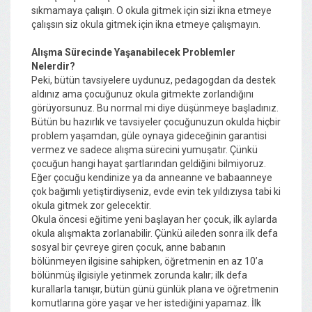
sıkmamaya çalışın. O okula gitmek için sizi ikna etmeye
çalışsın siz okula gitmek için ikna etmeye çalışmayın.
Alışma Sürecinde Yaşanabilecek Problemler
Nelerdir?
Peki, bütün tavsiyelere uydunuz, pedagogdan da destek
aldınız ama çocuğunuz okula gitmekte zorlandığını
görüyorsunuz. Bu normal mi diye düşünmeye başladınız.
Bütün bu hazırlık ve tavsiyeler çocuğunuzun okulda hiçbir
problem yaşamdan, güle oynaya gideceğinin garantisi
vermez ve sadece alışma sürecini yumuşatır. Çünkü
çocuğun hangi hayat şartlarından geldiğini bilmiyoruz.
Eğer çocuğu kendinize ya da anneanne ve babaanneye
çok bağımlı yetiştirdiyseniz, evde evin tek yıldızıysa tabi ki
okula gitmek zor gelecektir.
Okula öncesi eğitime yeni başlayan her çocuk, ilk aylarda
okula alışmakta zorlanabilir. Çünkü aileden sonra ilk defa
sosyal bir çevreye giren çocuk, anne babanın
bölünmeyen ilgisine sahipken, öğretmenin en az 10’a
bölünmüş ilgisiyle yetinmek zorunda kalır; ilk defa
kurallarla tanışır, bütün günü günlük plana ve öğretmenin
komutlarına göre yaşar ve her istediğini yapamaz. İlk