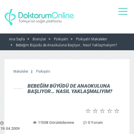
toggle
naviga
Ana Sayfa
Branşlar
Psikiyatri
Psikiyatri Makaleleri
Bebeğim Büyüdü de Anaokuluna Başlıyor… Nasıl Yaklaşmalıyım?
Makaleler
Psikiyatri
BEBEĞIM BÜYÜDÜ DE ANAOKULUNA
BAŞLIYOR… NASIL YAKLAŞMALIYIM?
11508 Görüntülenme
0 Yorum
19.04.2009