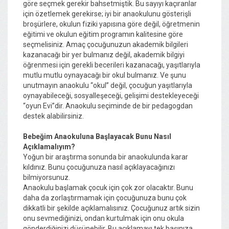
göre seçmek gerekir bahsetmiştik. Bu sayıyı kaçıranlar
için özetlemek gerekirse; iyi bir anaokulunu gösterişli
broşürlere, okulun fiziki yapısına göre değil, öğretmenin
eğitimi ve okulun eğitim programın kalitesine göre
seçmelisiniz. Amaç çocuğunuzun akademik bilgileri
kazanacağı bir yer bulmanız değil, akademik bilgiyi
öğrenmesi için gerekli becerileri kazanacağı, yaşıtlarıyla
mutlu mutlu oynayacağı bir okul bulmanız. Ve şunu
unutmayın anaokulu “okul” değil, çocuğun yaşıtlarıyla
oynayabileceği, sosyalleşeceği, gelişimi destekleyeceği
“oyun Evi”dir. Anaokulu seçiminde de bir pedagogdan
destek alabilirsiniz.
Bebeğim Anaokuluna Başlayacak Bunu Nasıl
Açıklamalıyım?
Yoğun bir araştırma sonunda bir anaokulunda karar
kıldınız. Bunu çocuğunuza nasıl açıklayacağınızı
bilmiyorsunuz.
Anaokulu başlamak çocuk için çok zor olacaktır. Bunu
daha da zorlaştırmamak için çocuğunuza bunu çok
dikkatli bir şekilde açıklamalısınız. Çocuğunuz artık sizin
onu sevmediğinizi, ondan kurtulmak için onu okula
gönderdiğinizi düşünebilir. Bu açıklamayı tek başınıza