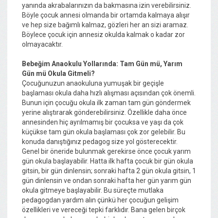
yanında akrabalarınızın da bakmasına izin verebilirsiniz.
Böyle çocuk annesi olmanda bir ortamda kalmaya alışır
ve hep size bağımlı kalmaz, gözleri her an sizi aramaz.
Böylece çocuk için annesiz okulda kalmak o kadar zor
olmayacaktır.
Bebeğim Anaokulu Yollarında: Tam Gün mü, Yarım
Gün mü Okula Gitmeli?
Çocuğunuzun anaokuluna yumuşak bir geçişle
başlaması okula daha hızlı alışması açısından çok önemli.
Bunun için çocuğu okula ilk zaman tam gün göndermek
yerine alıştırarak gönderebilirsiniz. Özellikle daha önce
annesinden hiç ayrılmamış bir çocuksa ve yaşı da çok
küçükse tam gün okula başlaması çok zor gelebilir. Bu
konuda danıştığınız pedagog size yol gösterecektir.
Genel bir öneride bulunmak gerekirse önce çocuk yarım
gün okula başlayabilir. Hatta ilk hafta çocuk bir gün okula
gitsin, bir gün dinlensin; sonraki hafta 2 gün okula gitsin, 1
gün dinlensin ve ondan sonraki hafta her gün yarım gün
okula gitmeye başlayabilir. Bu süreçte mutlaka
pedagogdan yardım alın çünkü her çocuğun gelişim
özellikleri ve vereceği tepki farklıdır. Bana gelen birçok