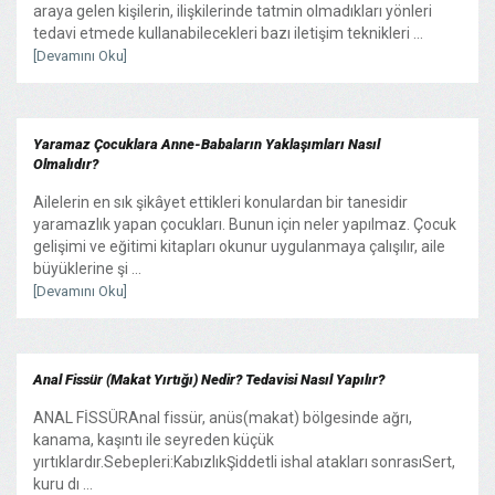
araya gelen kişilerin, ilişkilerinde tatmin olmadıkları yönleri
tedavi etmede kullanabilecekleri bazı iletişim teknikleri ...
[Devamını Oku]
Yaramaz Çocuklara Anne-Babaların Yaklaşımları Nasıl
Olmalıdır?
Ailelerin en sık şikâyet ettikleri konulardan bir tanesidir
yaramazlık yapan çocukları. Bunun için neler yapılmaz. Çocuk
gelişimi ve eğitimi kitapları okunur uygulanmaya çalışılır, aile
büyüklerine şi ...
[Devamını Oku]
Anal Fissür (Makat Yırtığı) Nedir? Tedavisi Nasıl Yapılır?
ANAL FİSSÜRAnal fissür, anüs(makat) bölgesinde ağrı,
kanama, kaşıntı ile seyreden küçük
yırtıklardır.Sebepleri:KabızlıkŞiddetli ishal atakları sonrasıSert,
kuru dı ...