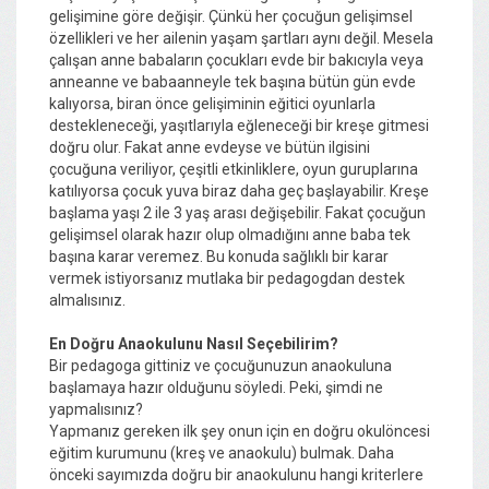
gelişimine göre değişir. Çünkü her çocuğun gelişimsel
özellikleri ve her ailenin yaşam şartları aynı değil. Mesela
çalışan anne babaların çocukları evde bir bakıcıyla veya
anneanne ve babaanneyle tek başına bütün gün evde
kalıyorsa, biran önce gelişiminin eğitici oyunlarla
destekleneceği, yaşıtlarıyla eğleneceği bir kreşe gitmesi
doğru olur. Fakat anne evdeyse ve bütün ilgisini
çocuğuna veriliyor, çeşitli etkinliklere, oyun guruplarına
katılıyorsa çocuk yuva biraz daha geç başlayabilir. Kreşe
başlama yaşı 2 ile 3 yaş arası değişebilir. Fakat çocuğun
gelişimsel olarak hazır olup olmadığını anne baba tek
başına karar veremez. Bu konuda sağlıklı bir karar
vermek istiyorsanız mutlaka bir pedagogdan destek
almalısınız.
En Doğru Anaokulunu Nasıl Seçebilirim?
Bir pedagoga gittiniz ve çocuğunuzun anaokuluna
başlamaya hazır olduğunu söyledi. Peki, şimdi ne
yapmalısınız?
Yapmanız gereken ilk şey onun için en doğru okulöncesi
eğitim kurumunu (kreş ve anaokulu) bulmak. Daha
önceki sayımızda doğru bir anaokulunu hangi kriterlere