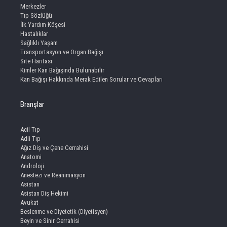
Merkezler
Tıp Sözlüğü
İlk Yardım Köşesi
Hastalıklar
Sağlıklı Yaşam
Transportasyon ve Organ Bağışı
Site Haritası
Kimler Kan Bağışında Bulunabilir
Kan Bağışı Hakkında Merak Edilen Sorular ve Cevapları
Branşlar
Acil Tıp
Adli Tıp
Ağız Diş ve Çene Cerrahisi
Anatomi
Androloji
Anestezi ve Reanimasyon
Asistan
Asistan Diş Hekimi
Avukat
Beslenme ve Diyetetik (Diyetisyen)
Beyin ve Sinir Cerrahisi