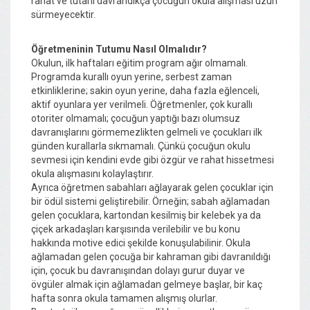
rahat ve tutarlı davrandıkça çocuğun okula alışması uzun
sürmeyecektir.
Öğretmeninin Tutumu Nasıl Olmalıdır?
Okulun, ilk haftaları eğitim program ağır olmamalı.
Programda kurallı oyun yerine, serbest zaman
etkinliklerine; sakin oyun yerine, daha fazla eğlenceli,
aktif oyunlara yer verilmeli. Öğretmenler, çok kurallı
otoriter olmamalı; çocuğun yaptığı bazı olumsuz
davranışlarını görmemezlikten gelmeli ve çocukları ilk
günden kurallarla sıkmamalı. Çünkü çocuğun okulu
sevmesi için kendini evde gibi özgür ve rahat hissetmesi
okula alışmasını kolaylaştırır.
Ayrıca öğretmen sabahları ağlayarak gelen çocuklar için
bir ödül sistemi geliştirebilir. Örneğin; sabah ağlamadan
gelen çocuklara, kartondan kesilmiş bir kelebek ya da
çiçek arkadaşları karşısında verilebilir ve bu konu
hakkında motive edici şekilde konuşulabilinir. Okula
ağlamadan gelen çocuğa bir kahraman gibi davranıldığı
için, çocuk bu davranışından dolayı gurur duyar ve
övgüler almak için ağlamadan gelmeye başlar, bir kaç
hafta sonra okula tamamen alışmış olurlar.