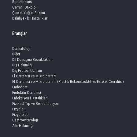
Biorezonans
Cerrahi Onkoloji
Çocuk Yoğun Bakımı
Dahiliye - İç Hastalıkları
Branşlar
Dermatoloji
Diğer
Dil Konuşma Bozuklukları
Diş Hekimliği
Diş Protezi Uzmanı
El Cerrahisi ve Mikro cerrahi
El Cerrahisi ve Mikro cerrahi (Plastik Rekonstruktif ve Estetik Cerrahisi)
Endodonti
Endokrin Cerrahisi
Enfeksiyon Hastalıkları
Fiziksel Tıp ve Rehabilitasyon
Fizyoloji
Fizyoterapi
Gastroenteroloji
Aile Hekimliği