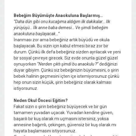
Bebeğim Büyümüşte Anaokuluna Başlarmış…
“Daha dün gibi onu kucağıma aldığım ilk dakikalar… İlk
yürüyüşü… İlk anne baba demesi… Ve şimdi bebeğim
anaokuluna başlayacak…”
İnanması zor ama bebeğiniz artık büyüdü ve okula
başlayacak. Bu sizin için kabul etmesi biraz zor bir
durum. Çünkü ilk defa bebeğiniz sizden ayrılacak ve yeni
bir sosyal çevreye girecek. Siz evde onunla güzel güzel
oynuyorken
“Nerden çıktı şimdi bu anaokulu ?”
dediğinizi
duyar gibiyim. Çünkü siz bebeğinizin büyümesini, o şirin
bebek halinin geçmesini içten içe istemiyorsunuz çünkü
hep onun sizin küçük, şirin bebeğiniz olarak kalması
istiyorsunuz.
Neden Okul Öncesi Eğitim?
Fakat sizin o şirin bebeğiniz büyüyecek ve bir gün
tamamen yuvadan uçacak. Yuvadan kendine güven,
başarılı bir kuş olarak mı uçmasını istersiniz, yoksa
annesine bağımlı, çekingen, güvensiz bir kuş olarak mı
hayata başlamasını istiyorsunuz.