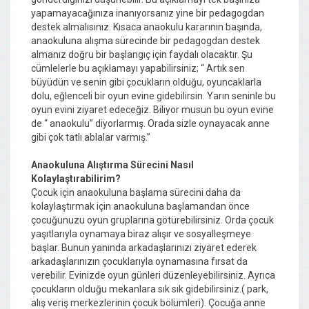
yapamayacağınıza inanıyorsanız yine bir pedagogdan
destek almalısınız. Kısaca anaokulu kararının başında,
anaokuluna alışma sürecinde bir pedagogdan destek
almanız doğru bir başlangıç için faydalı olacaktır. Şu
cümlelerle bu açıklamayı yapabilirsiniz; “ Artık sen
büyüdün ve senin gibi çocukların olduğu, oyuncaklarla
dolu, eğlenceli bir oyun evine gidebilirsin. Yarın seninle bu
oyun evini ziyaret edeceğiz. Biliyor musun bu oyun evine
de “ anaokulu” diyorlarmış. Orada sizle oynayacak anne
gibi çok tatlı ablalar varmış.”
Anaokuluna Alıştırma Sürecini Nasıl
Kolaylaştırabilirim?
Çocuk için anaokuluna başlama sürecini daha da
kolaylaştırmak için anaokuluna başlamandan önce
çocuğunuzu oyun gruplarına götürebilirsiniz. Orda çocuk
yaşıtlarıyla oynamaya biraz alışır ve sosyalleşmeye
başlar. Bunun yanında arkadaşlarınızı ziyaret ederek
arkadaşlarınızın çocuklarıyla oynamasına fırsat da
verebilir. Evinizde oyun günleri düzenleyebilirsiniz. Ayrıca
çocukların olduğu mekanlara sık sık gidebilirsiniz.( park,
alış veriş merkezlerinin çocuk bölümleri). Çocuğa anne