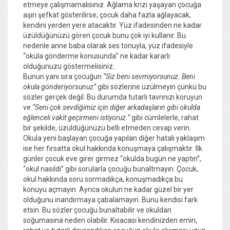
etmeye çalışmamalısınız. Ağlama krizi yaşayan çocuğa
aşırı şefkat gösterilirse; çocuk daha fazla ağlayacak,
kendini yerden yere atacaktır. Yüz ifadesinden ne kadar
üzüldüğünüzü gören çocuk bunu çok iyi kullanır. Bu
nedenle anne baba olarak ses tonuyla, yüz ifadesiyle
“okula gönderme konusunda” ne kadar kararlı
olduğunuzu göstermelisiniz.
Bunun yanı sıra çocuğun
“Siz beni sevmiyorsunuz. Beni
okula gönderiyorsunuz”
gibi sözlerine üzülmeyin çünkü bu
sözler gerçek değil. Bu durumda tutarlı tavrınızı koruyun
ve
“Seni çok sevdiğimiz için diğer arkadaşların gibi okulda
eğlenceli vakit geçirmeni istiyoruz.”
gibi cümlelerle, rahat
bir şekilde, üzüldüğünüzü belli etmeden cevap verin.
Okula yeni başlayan çocuğa yapılan diğer hatalı yaklaşım
ise her fırsatta okul hakkında konuşmaya çalışmaktır. İlk
günler çocuk eve girer girmez “okulda bugün ne yaptın”,
“okul nasıldı” gibi sorularla çocuğu bunaltmayın. Çocuk,
okul hakkında soru sormadıkça, konuşmadıkça bu
konuyu açmayın. Ayrıca okulun ne kadar güzel bir yer
olduğunu inandırmaya çabalamayın. Bunu kendisi fark
etsin. Bu sözler çocuğu bunaltabilir ve okuldan
soğumasına neden olabilir. Kısacası kendinizden emin,