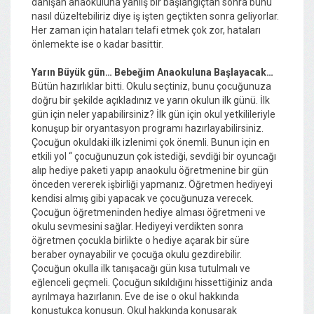
danışan anaokuluna yanlış bir başlangıçtan sonra bunu
nasıl düzeltebiliriz diye iş işten geçtikten sonra geliyorlar.
Her zaman için hataları telafi etmek çok zor, hataları
önlemekte ise o kadar basittir.
Yarın Büyük gün… Bebeğim Anaokuluna Başlayacak…
Bütün hazırlıklar bitti. Okulu seçtiniz, bunu çocuğunuza
doğru bir şekilde açıkladınız ve yarın okulun ilk günü. İlk
gün için neler yapabilirsiniz? İlk gün için okul yetkilileriyle
konuşup bir oryantasyon programı hazırlayabilirsiniz.
Çocuğun okuldaki ilk izlenimi çok önemli. Bunun için en
etkili yol “ çocuğunuzun çok istediği, sevdiği bir oyuncağı
alıp hediye paketi yapıp anaokulu öğretmenine bir gün
önceden vererek işbirliği yapmanız. Öğretmen hediyeyi
kendisi almış gibi yapacak ve çocuğunuza verecek.
Çocuğun öğretmeninden hediye alması öğretmeni ve
okulu sevmesini sağlar. Hediyeyi verdikten sonra
öğretmen çocukla birlikte o hediye açarak bir süre
beraber oynayabilir ve çocuğa okulu gezdirebilir.
Çocuğun okulla ilk tanışacağı gün kısa tutulmalı ve
eğlenceli geçmeli. Çocuğun sıkıldığını hissettiğiniz anda
ayrılmaya hazırlanın. Eve de ise o okul hakkında
konuştukça konuşun. Okul hakkında konuşarak