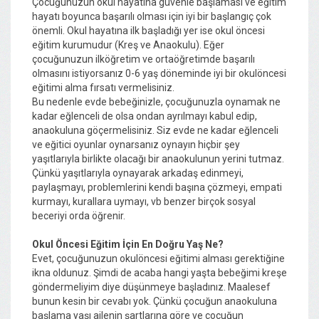
Çocuğunuzun okul hayatına güvenle başlaması ve eğitim
hayatı boyunca başarılı olması için iyi bir başlangıç çok
önemli. Okul hayatına ilk başladığı yer ise okul öncesi
eğitim kurumudur (Kreş ve Anaokulu). Eğer
çocuğunuzun ilköğretim ve ortaöğretimde başarılı
olmasını istiyorsanız 0-6 yaş döneminde iyi bir okulöncesi
eğitimi alma fırsatı vermelisiniz.
Bu nedenle evde bebeğinizle, çocuğunuzla oynamak ne
kadar eğlenceli de olsa ondan ayrılmayı kabul edip,
anaokuluna göçermelisiniz. Siz evde ne kadar eğlenceli
ve eğitici oyunlar oynarsanız oynayın hiçbir şey
yaşıtlarıyla birlikte olacağı bir anaokulunun yerini tutmaz.
Çünkü yaşıtlarıyla oynayarak arkadaş edinmeyi,
paylaşmayı, problemlerini kendi başına çözmeyi, empati
kurmayı, kurallara uymayı, vb benzer birçok sosyal
beceriyi orda öğrenir.
Okul Öncesi Eğitim İçin En Doğru Yaş Ne?
Evet, çocuğunuzun okulöncesi eğitimi alması gerektiğine
ikna oldunuz. Şimdi de acaba hangi yaşta bebeğimi kreşe
göndermeliyim diye düşünmeye başladınız. Maalesef
bunun kesin bir cevabı yok. Çünkü çocuğun anaokuluna
başlama yaşı ailenin şartlarına göre ve çocuğun