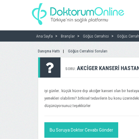
Ana Sayfa
Branşlar
Göğüs Cerrahisi
Göğüs Cerrahi
Danışma Hattı
Göğüs Cerrahisi Soruları
AKCIGER KANSERI HASTA
SORU:
iyi günler.. küçük hücre dışı akciğer kanseri olan bir hastay
yemekleri olabilirmi?.bitkisel tedavilerin bu konu üzerinde
düşünüyorsunuz.teşekkürler
Bu Soruya Doktor Cevabı Gönder