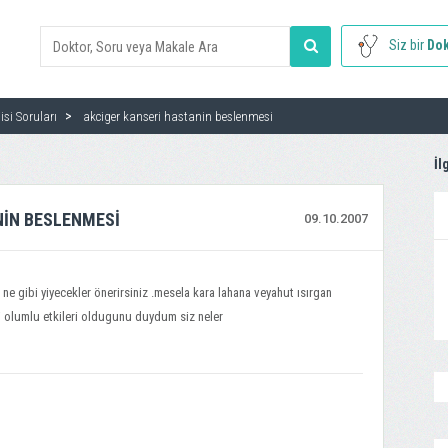
Siz bir
Dok
si Soruları
akciger kanseri hastanin beslenmesi
İl
NIN BESLENMESI
09.10.2007
a ne gibi yiyecekler önerirsiniz .mesela kara lahana veyahut ısırgan
ki olumlu etkileri oldugunu duydum siz neler