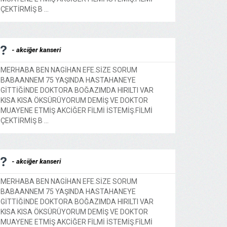
ÇEKTİRMİŞ B ...
- akciğer kanseri
MERHABA BEN NAGİHAN EFE.SİZE SORUM
BABAANNEM 75 YAŞINDA HASTAHANEYE
GİTTİĞİNDE DOKTORA BOĞAZIMDA HIRILTI VAR
KISA KISA ÖKSÜRÜYORUM DEMİŞ VE DOKTOR
MUAYENE ETMİŞ AKCİĞER FİLMİ İSTEMİŞ.FİLMİ
ÇEKTİRMİŞ B ...
- akciğer kanseri
MERHABA BEN NAGİHAN EFE.SİZE SORUM
BABAANNEM 75 YAŞINDA HASTAHANEYE
GİTTİĞİNDE DOKTORA BOĞAZIMDA HIRILTI VAR
KISA KISA ÖKSÜRÜYORUM DEMİŞ VE DOKTOR
MUAYENE ETMİŞ AKCİĞER FİLMİ İSTEMİŞ.FİLMİ