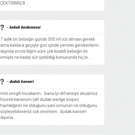
ÇEKTİRMİŞ B ...
- bebek beslenmesi
7 aylık bir bebeğin günde 500 ml süt alması gerekli
ama katılara geçişte gün içinde yemesi gerekenlerin
dışında emzirdiğim süre çok kısaldı bebeğin bir
emişte ne kadar süt içebildiği konusunda hiç bi ...
- dudak kanseri
mrb sevgili hocalarım... bana İyi difransiye skuamöz
hücreli karsinom (alt dudak wedge biopsi)
hastalığının ne olduğunu yani sonunun ne olduğunu
söyleyebilirseniz cok sevinirim...dudak kanseri
diyorla ...