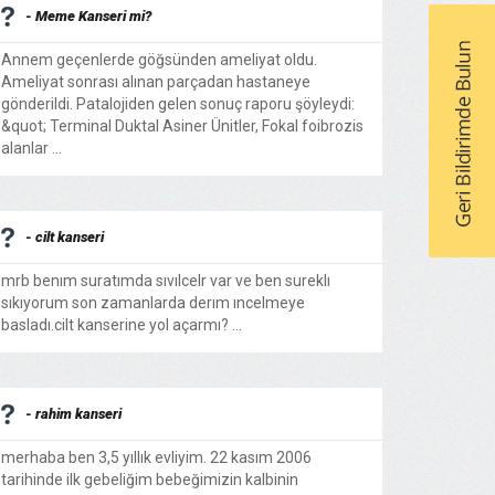
- Meme Kanseri mi?
Annem geçenlerde göğsünden ameliyat oldu.
Ameliyat sonrası alınan parçadan hastaneye
gönderildi. Patalojiden gelen sonuç raporu şöyleydi:
&quot; Terminal Duktal Asiner Ünitler, Fokal foibrozis
alanlar ...
- cilt kanseri
mrb benım suratımda sıvılcelr var ve ben sureklı
sıkıyorum son zamanlarda derım ıncelmeye
basladı.cilt kanserine yol açarmı? ...
- rahim kanseri
merhaba ben 3,5 yıllık evliyim. 22 kasım 2006
tarihinde ilk gebeliğim bebeğimizin kalbinin