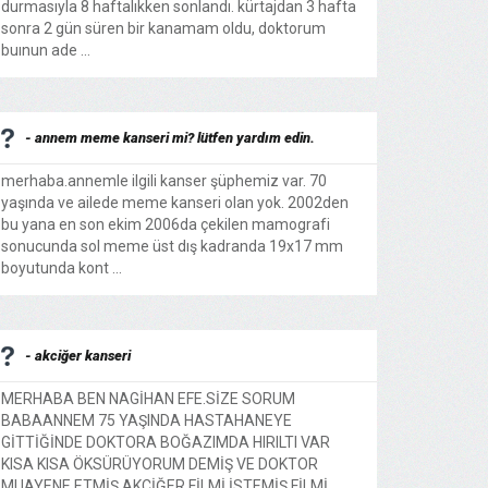
durmasıyla 8 haftalıkken sonlandı. kürtajdan 3 hafta
sonra 2 gün süren bir kanamam oldu, doktorum
buınun ade ...
- annem meme kanseri mi? lütfen yardım edin.
merhaba.annemle ilgili kanser şüphemiz var. 70
yaşında ve ailede meme kanseri olan yok. 2002den
bu yana en son ekim 2006da çekilen mamografi
sonucunda sol meme üst dış kadranda 19x17 mm
boyutunda kont ...
- akciğer kanseri
MERHABA BEN NAGİHAN EFE.SİZE SORUM
BABAANNEM 75 YAŞINDA HASTAHANEYE
GİTTİĞİNDE DOKTORA BOĞAZIMDA HIRILTI VAR
KISA KISA ÖKSÜRÜYORUM DEMİŞ VE DOKTOR
MUAYENE ETMİŞ AKCİĞER FİLMİ İSTEMİŞ.FİLMİ