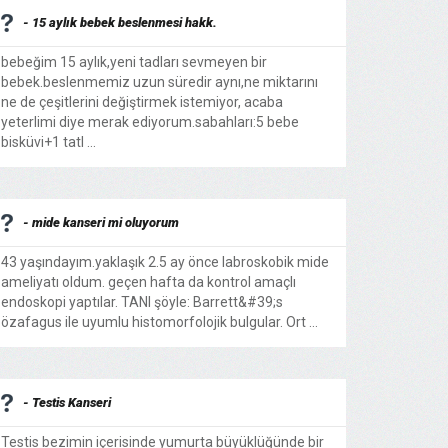
- 15 aylık bebek beslenmesi hakk.
bebeğim 15 aylık,yeni tadları sevmeyen bir
bebek.beslenmemiz uzun süredir aynı,ne miktarını
ne de çeşitlerini değiştirmek istemiyor, acaba
yeterlimi diye merak ediyorum.sabahları:5 bebe
bisküvi+1 tatl ...
- mide kanseri mi oluyorum
43 yaşındayım.yaklaşık 2.5 ay önce labroskobik mide
ameliyatı oldum. geçen hafta da kontrol amaçlı
endoskopi yaptılar. TANI şöyle: Barrett&#39;s
özafagus ile uyumlu histomorfolojik bulgular. Ort ...
- Testis Kanseri
Testis bezimin içerisinde yumurta büyüklüğünde bir