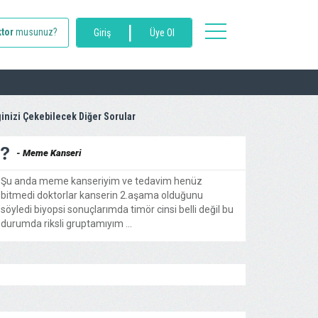
|
toggle
tor
musunuz?
Giriş
Üye Ol
navigation
ginizi Çekebilecek Diğer Sorular
- Meme Kanseri
Şu anda meme kanseriyim ve tedavim henüz
bitmedi doktorlar kanserin 2.aşama olduğunu
söyledi biyopsi sonuçlarımda timör cinsi belli değil bu
durumda riksli gruptamıyım ...