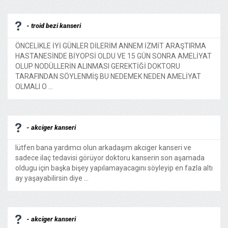
- troid bezi kanseri
ÖNCELİKLE İYİ GÜNLER DİLERİM ANNEM İZMİT ARAŞTIRMA
HASTANESİNDE BİYOPSİ OLDU VE 15 GÜN SONRA AMELİYAT
OLUP NODÜLLERİN ALINMASI GEREKTİĞİ DOKTORU
TARAFINDAN SÖYLENMİŞ BU NEDEMEK NEDEN AMELİYAT
OLMALI O ...
- akciger kanseri
lütfen bana yardımcı olun arkadaşım akciger kanseri ve
sadece ilaç tedavisi görüyor doktoru kanserin son aşamada
oldugu için başka bişey yapılamayacagını söyleyip en fazla altı
ay yaşayabilirsin diye ...
- akciger kanseri