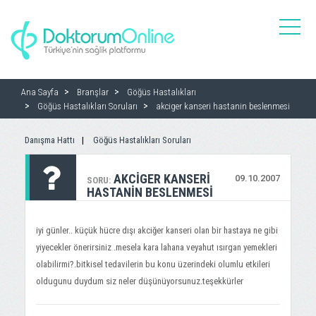
toggle
naviga
Ana Sayfa
Branşlar
Göğüs Hastalıkları
Göğüs Hastalıkları Soruları
akciger kanseri hastanin beslenmesi
Danışma Hattı
Göğüs Hastalıkları Soruları
AKCIGER KANSERI
09.10.2007
SORU:
HASTANIN BESLENMESI
iyi günler.. küçük hücre dışı akciğer kanseri olan bir hastaya ne gibi
yiyecekler önerirsiniz .mesela kara lahana veyahut ısırgan yemekleri
olabilirmi?.bitkisel tedavilerin bu konu üzerindeki olumlu etkileri
oldugunu duydum siz neler düşünüyorsunuz.teşekkürler