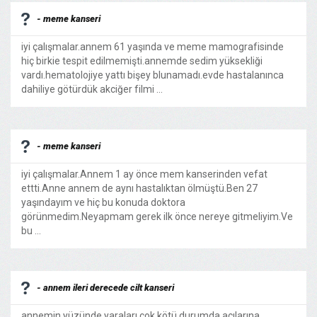
- meme kanseri
iyi çalışmalar.annem 61 yaşında ve meme mamografisinde
hiç birkie tespit edilmemişti.annemde sedim yüksekliği
vardı.hematolojiye yattı bişey blunamadı.evde hastalanınca
dahiliye götürdük akciğer filmi ...
- meme kanseri
iyi çalışmalar.Annem 1 ay önce mem kanserinden vefat
ettti.Anne annem de aynı hastalıktan ölmüştü.Ben 27
yaşındayım ve hiç bu konuda doktora
görünmedim.Neyapmam gerek ilk önce nereye gitmeliyim.Ve
bu ...
- annem ileri derecede cilt kanseri
annemin yüzünde yaraları çok kötü durumda acılarına