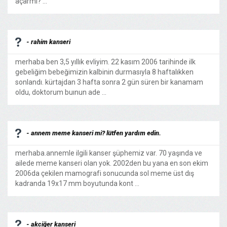
açarmı? ...
- rahim kanseri
merhaba ben 3,5 yıllık evliyim. 22 kasım 2006 tarihinde ilk
gebeliğim bebeğimizin kalbinin durmasıyla 8 haftalıkken
sonlandı. kürtajdan 3 hafta sonra 2 gün süren bir kanamam
oldu, doktorum buınun ade ...
- annem meme kanseri mi? lütfen yardım edin.
merhaba.annemle ilgili kanser şüphemiz var. 70 yaşında ve
ailede meme kanseri olan yok. 2002den bu yana en son ekim
2006da çekilen mamografi sonucunda sol meme üst dış
kadranda 19x17 mm boyutunda kont ...
- akciğer kanseri