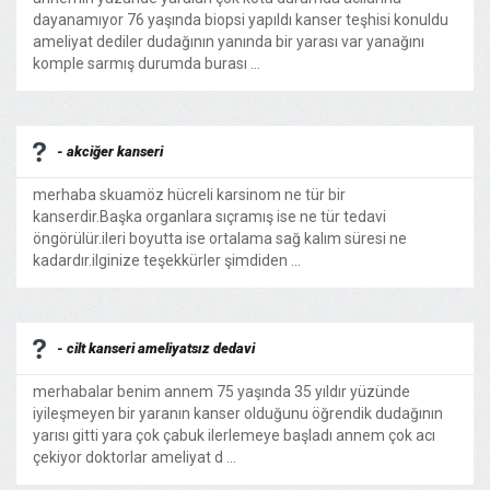
dayanamıyor 76 yaşında biopsi yapıldı kanser teşhisi konuldu
ameliyat dediler dudağının yanında bir yarası var yanağını
komple sarmış durumda burası ...
- akciğer kanseri
merhaba skuamöz hücreli karsinom ne tür bir
kanserdir.Başka organlara sıçramış ise ne tür tedavi
öngörülür.ileri boyutta ise ortalama sağ kalım süresi ne
kadardır.ilginize teşekkürler şimdiden ...
- cilt kanseri ameliyatsız dedavi
merhabalar benim annem 75 yaşında 35 yıldır yüzünde
iyileşmeyen bir yaranın kanser olduğunu öğrendik dudağının
yarısı gitti yara çok çabuk ilerlemeye başladı annem çok acı
çekiyor doktorlar ameliyat d ...