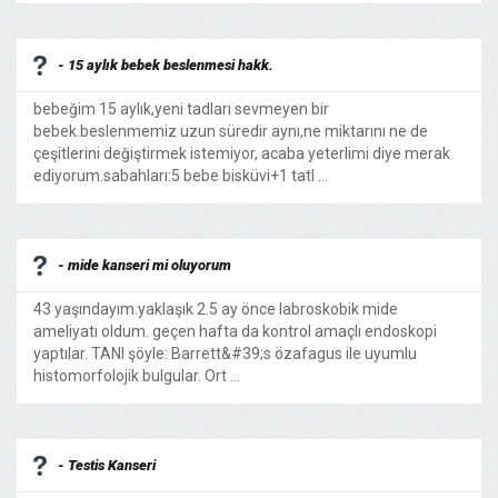
- 15 aylık bebek beslenmesi hakk.
bebeğim 15 aylık,yeni tadları sevmeyen bir
bebek.beslenmemiz uzun süredir aynı,ne miktarını ne de
çeşitlerini değiştirmek istemiyor, acaba yeterlimi diye merak
ediyorum.sabahları:5 bebe bisküvi+1 tatl ...
- mide kanseri mi oluyorum
43 yaşındayım.yaklaşık 2.5 ay önce labroskobik mide
ameliyatı oldum. geçen hafta da kontrol amaçlı endoskopi
yaptılar. TANI şöyle: Barrett&#39;s özafagus ile uyumlu
histomorfolojik bulgular. Ort ...
- Testis Kanseri