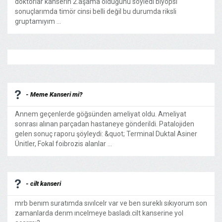
doktorlar kanserin 2.aşama olduğunu söyledi biyopsi
sonuçlarımda timör cinsi belli değil bu durumda riksli
gruptamıyım ...
- Meme Kanseri mi?
Annem geçenlerde göğsünden ameliyat oldu. Ameliyat
sonrası alınan parçadan hastaneye gönderildi. Patalojiden
gelen sonuç raporu şöyleydi: &quot; Terminal Duktal Asiner
Ünitler, Fokal foibrozis alanlar ...
- cilt kanseri
mrb benım suratımda sıvılcelr var ve ben sureklı sıkıyorum son
zamanlarda derım ıncelmeye basladı.cilt kanserine yol