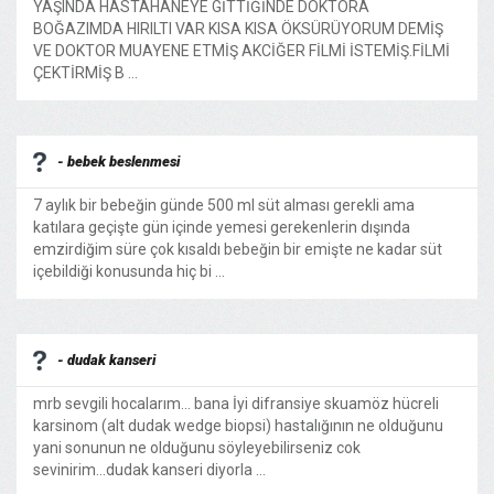
YAŞINDA HASTAHANEYE GİTTİĞİNDE DOKTORA
BOĞAZIMDA HIRILTI VAR KISA KISA ÖKSÜRÜYORUM DEMİŞ
VE DOKTOR MUAYENE ETMİŞ AKCİĞER FİLMİ İSTEMİŞ.FİLMİ
ÇEKTİRMİŞ B ...
- bebek beslenmesi
7 aylık bir bebeğin günde 500 ml süt alması gerekli ama
katılara geçişte gün içinde yemesi gerekenlerin dışında
emzirdiğim süre çok kısaldı bebeğin bir emişte ne kadar süt
içebildiği konusunda hiç bi ...
- dudak kanseri
mrb sevgili hocalarım... bana İyi difransiye skuamöz hücreli
karsinom (alt dudak wedge biopsi) hastalığının ne olduğunu
yani sonunun ne olduğunu söyleyebilirseniz cok
sevinirim...dudak kanseri diyorla ...