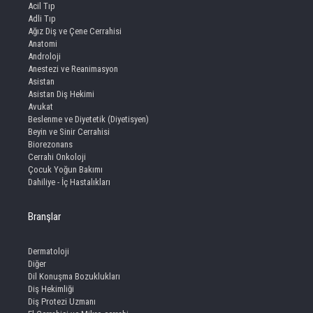
Acil Tıp
Adli Tıp
Ağız Diş ve Çene Cerrahisi
Anatomi
Androloji
Anestezi ve Reanimasyon
Asistan
Asistan Diş Hekimi
Avukat
Beslenme ve Diyetetik (Diyetisyen)
Beyin ve Sinir Cerrahisi
Biorezonans
Cerrahi Onkoloji
Çocuk Yoğun Bakımı
Dahiliye - İç Hastalıkları
Branşlar
Dermatoloji
Diğer
Dil Konuşma Bozuklukları
Diş Hekimliği
Diş Protezi Uzmanı