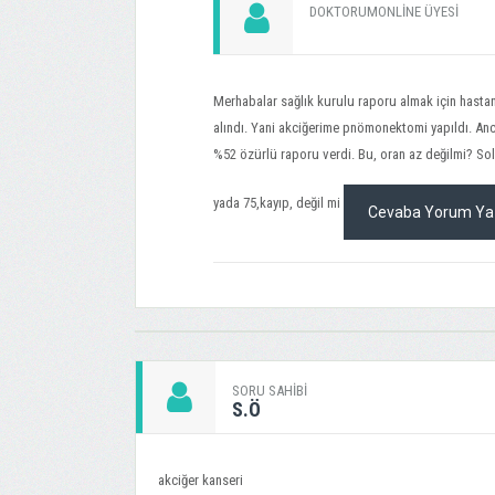
DOKTORUMONLINE ÜYESI
Merhabalar sağlık kurulu raporu almak için hastan
alındı. Yani akciğerime pnömonektomi yapıldı. An
%52 özürlü raporu verdi. Bu, oran az değilmi? Sol
yada 75,kayıp, değil mi
Cevaba Yorum Ya
SORU SAHIBI
S.Ö
akciğer kanseri