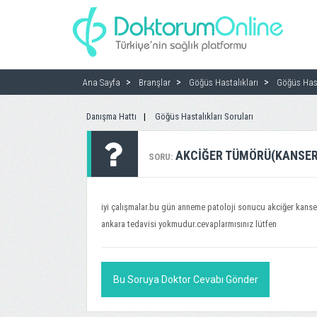
Ana Sayfa
Branşlar
Göğüs Hastalıkları
Göğüs Hast
Danışma Hattı
Göğüs Hastalıkları Soruları
AKCIĞER TÜMÖRÜ(KANSER
SORU:
iyi çalışmalar.bu gün anneme patoloji sonucu akciğer kans
ankara tedavisi yokmudur.cevaplarmısınız lütfen
Bu Soruya Doktor Cevabı Gönder