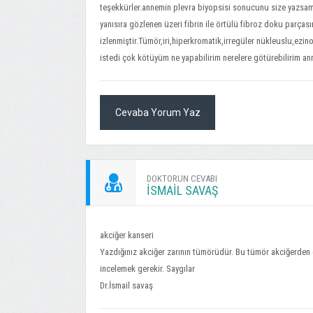
teşekkürler.annemin plevra biyopsisi sonucunu size yazsam 
yanısıra gözlenen üzeri fibrin ile örtülü fibroz doku parçası
izlenmiştir.Tümör,iri,hiperkromatik,irregüler nükleuslu,ezi
istedi çok kötüyüm ne yapabilirim nerelere götürebilirim anne
Cevaba Yorum Yaz
DOKTORUN CEVABI
İSMAIL SAVAŞ
akciğer kanseri
Yazdığınız akciğer zarının tümörüdür. Bu tümör akciğerden o
incelemek gerekir. Saygılar
Dr.İsmail savaş