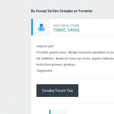
Bu Soruya Verilen Cevaplar ve Yorumlar
DOKTORUN CEVABI
İSMAIL SAVAŞ
Tedavisi yok?
Öncelikle geçmiş olsun. Akciğer kanserinin gerçekten ne ya
tek hedefimiz. Annenizin tümör tipi evresi, yayılımı hakkı
kontrolüne girmeniz gerekiyor.
Saygılarımla
Cevaba Yorum Yaz