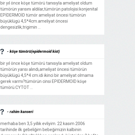
bir yıl önce köşe tümörü tanısıyla ameliyat oldum
tümörün yarısını aldılar,tümörün patolojisi:konjenital
EPİDERMOİD tümör ameliyat öncesi tümörün
büyüklügü 4,5*4cm.ameliyat öncesi
dengesizlik,trigimin ...
- köşe tümörü(epidermoid kist)
bir yıl önce köşe tümörü tanısıyla ameliyat oldum
tümörün yarısı alındı,ameliyat öncesi tümörün
büyüklügü 4,5*4 cm.idi ikinci bir ameliyat olmama
gerek varmı?tümörün cinsi EPİDERMOİD köşe
tümörü.CYTOT ...
- rahim kanseri
merhaba ben 3,5 yıllık evliyim. 22 kasım 2006
tarihinde ilk gebeliğim bebeğimizin kalbinin