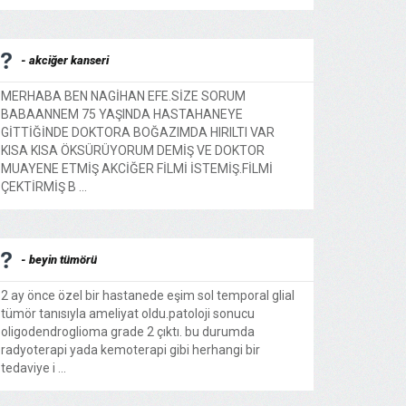
- akciğer kanseri
MERHABA BEN NAGİHAN EFE.SİZE SORUM
BABAANNEM 75 YAŞINDA HASTAHANEYE
GİTTİĞİNDE DOKTORA BOĞAZIMDA HIRILTI VAR
KISA KISA ÖKSÜRÜYORUM DEMİŞ VE DOKTOR
MUAYENE ETMİŞ AKCİĞER FİLMİ İSTEMİŞ.FİLMİ
ÇEKTİRMİŞ B ...
- beyin tümörü
2 ay önce özel bir hastanede eşim sol temporal glial
tümör tanısıyla ameliyat oldu.patoloji sonucu
oligodendroglioma grade 2 çıktı. bu durumda
radyoterapi yada kemoterapi gibi herhangi bir
tedaviye i ...