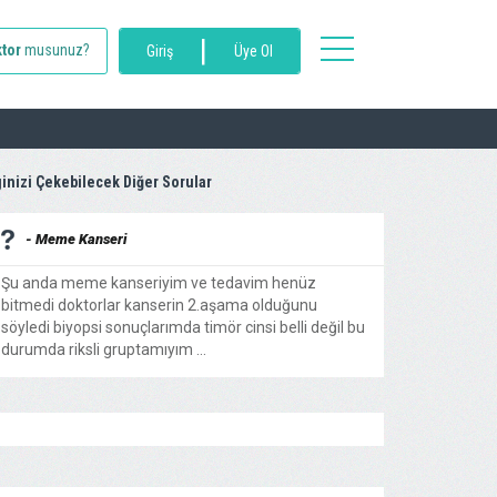
|
toggle
tor
musunuz?
Giriş
Üye Ol
navigation
ginizi Çekebilecek Diğer Sorular
- Meme Kanseri
Şu anda meme kanseriyim ve tedavim henüz
bitmedi doktorlar kanserin 2.aşama olduğunu
söyledi biyopsi sonuçlarımda timör cinsi belli değil bu
durumda riksli gruptamıyım ...