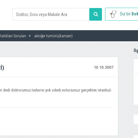
Siz bir
Dok
alıkları Soruları
akciğer tümörü(kanseri)
İl
I)
10.10.2007
eri dedi doktorumuz.tedavisi yok odedi.nolursunuz gerçekten istanbul-