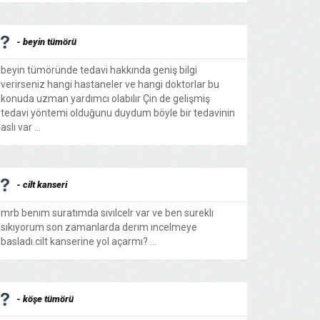
- beyin tümörü
beyin tümöründe tedavi hakkında geniş bilgi
verirseniz hangi hastaneler ve hangi doktorlar bu
konuda uzman yardımcı olabılır Çin de gelişmiş
tedavi yöntemi olduğunu duydum böyle bir tedavinin
aslı var ...
- cilt kanseri
mrb benım suratımda sıvılcelr var ve ben sureklı
sıkıyorum son zamanlarda derım ıncelmeye
basladı.cilt kanserine yol açarmı? ...
- köşe tümörü