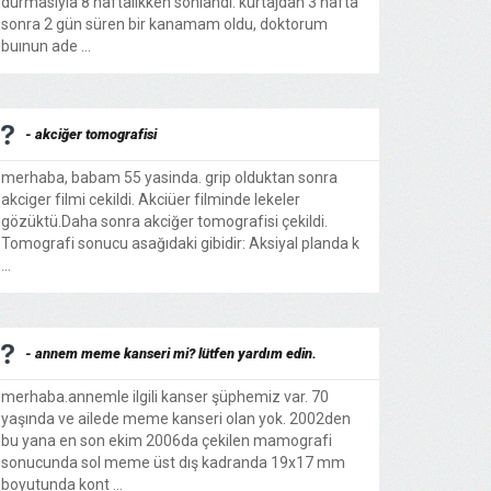
durmasıyla 8 haftalıkken sonlandı. kürtajdan 3 hafta
sonra 2 gün süren bir kanamam oldu, doktorum
buınun ade ...
- akciğer tomografisi
merhaba, babam 55 yasinda. grip olduktan sonra
akciger filmi cekildi. Akciüer filminde lekeler
gözüktü.Daha sonra akciğer tomografisi çekildi.
Tomografi sonucu asağıdaki gibidir: Aksiyal planda k
...
- annem meme kanseri mi? lütfen yardım edin.
merhaba.annemle ilgili kanser şüphemiz var. 70
yaşında ve ailede meme kanseri olan yok. 2002den
bu yana en son ekim 2006da çekilen mamografi
sonucunda sol meme üst dış kadranda 19x17 mm
boyutunda kont ...