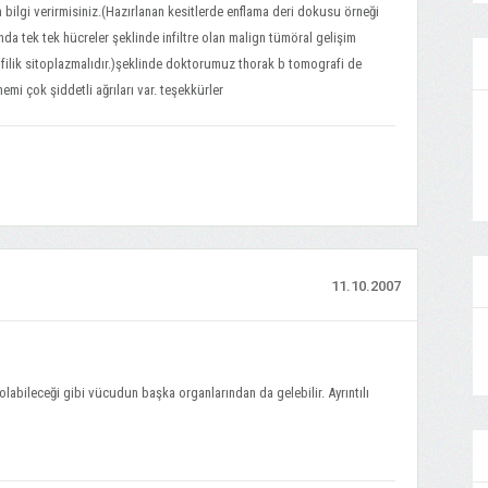
bilgi verirmisiniz.(Hazırlanan kesitlerde enflama deri dokusu örneği
nda tek tek hücreler şeklinde infiltre olan malign tümöral gelişim
nofilik sitoplazmalıdır.)şeklinde doktorumuz thorak b tomografi de
mi çok şiddetli ağrıları var. teşekkürler
11.10.2007
labileceği gibi vücudun başka organlarından da gelebilir. Ayrıntılı