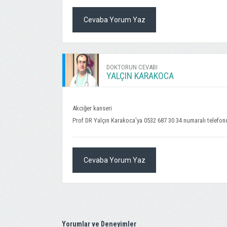
Cevaba Yorum Yaz
DOKTORUN CEVABI
YALÇIN KARAKOCA
Akciğer kanseri
Prof DR Yalçın Karakoca'ya 0532 687 30 34 numaralı telefond
Cevaba Yorum Yaz
Yorumlar ve Deneyimler