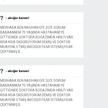
- akciğer kanseri
MERHABA BEN NAGİHAN EFE.SİZE SORUM
BABAANNEM 75 YAŞINDA HASTAHANEYE
GİTTİĞİNDE DOKTORA BOĞAZIMDA HIRILTI VAR
KISA KISA ÖKSÜRÜYORUM DEMİŞ VE DOKTOR
MUAYENE ETMİŞ AKCİĞER FİLMİ İSTEMİŞ.FİLMİ
ÇEKTİRMİŞ B ...
- akciğer kanseri
MERHABA BEN NAGİHAN EFE.SİZE SORUM
BABAANNEM 75 YAŞINDA HASTAHANEYE
GİTTİĞİNDE DOKTORA BOĞAZIMDA HIRILTI VAR
KISA KISA ÖKSÜRÜYORUM DEMİŞ VE DOKTOR
MUAYENE ETMİŞ AKCİĞER FİLMİ İSTEMİŞ.FİLMİ
ÇEKTİRMİŞ B ...