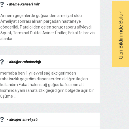
- Meme Kanseri mi?
Annem geçenlerde göğsünden ameliyat oldu.
Ameliyat sonrası alınan parçadan hastaneye
gönderildi. Patalojiden gelen sonuç raporu şöyleydi:
&quot; Terminal Duktal Asiner Ünitler, Fokal foibrozis
alanlar ...
- akciğer rahatsızlığı
merhaba ben 1 yıl evvel sağ akciğerimden
rahatsızlık geçirdim.dispanserden aldığım ilaçları
kullandım.Fakat halen sağ göğüs kafesimin alt
kısmında yani rahatsızlık geçirdiğim bölgede aşırı bir
üşüme ...
- akciğer ameliyatı