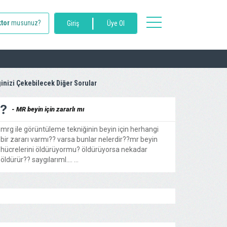
|
toggle
tor
musunuz?
Giriş
Üye Ol
navigation
ginizi Çekebilecek Diğer Sorular
- MR beyin için zararlı mı
mrg ile görüntüleme tekniğinin beyin için herhangi
bir zararı varmı?? varsa bunlar nelerdir??mr beyin
hücrelerini öldürüyormu? öldürüyorsa nekadar
öldürür?? saygılarıml.... ...