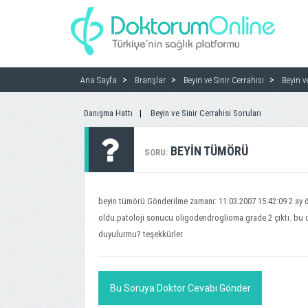
Ana Sayfa
Branşlar
Beyin ve Sinir Cerrahisi
Beyin v
Danışma Hattı
Beyin ve Sinir Cerrahisi Soruları
BEYIN TÜMÖRÜ
SORU:
beyin tümörü Gönderilme zamanı: 11.03.2007 15:42:09 2 ay ö
oldu.patoloji sonucu oligodendroglioma grade 2 çıktı. bu d
duyulurmu? teşekkürler
Bu Soruya Doktor Cevabı Gönder