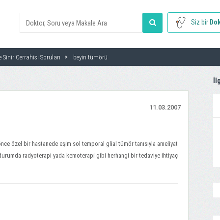
Siz bir
Dok
e Sinir Cerrahisi Soruları
beyin tümörü
İl
11.03.2007
nce özel bir hastanede eşim sol temporal glial tümör tanısıyla ameliyat
urumda radyoterapi yada kemoterapi gibi herhangi bir tedaviye ihtiyaç