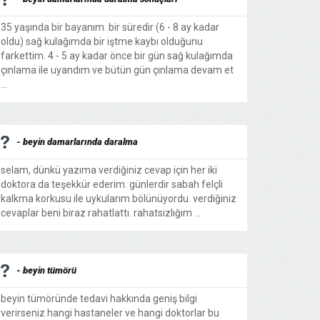
35 yaşında bir bayanım. bir süredir (6 - 8 ay kadar
oldu) sağ kulağımda bir iştme kaybı olduğunu
farkettim. 4 - 5 ay kadar önce bir gün sağ kulağımda
çınlama ile uyandım ve bütün gün çınlama devam et
...
- beyin damarlarında daralma
selam, dünkü yazıma verdiğiniz cevap için her iki
doktora da teşekkür ederim. günlerdir sabah felçli
kalkma korkusu ile uykularım bölünüyordu. verdiğiniz
cevaplar beni biraz rahatlattı. rahatsızlığım ...
- beyin tümörü
beyin tümöründe tedavi hakkında geniş bilgi
verirseniz hangi hastaneler ve hangi doktorlar bu