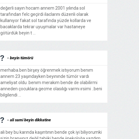
değerli sayın hocam annem 2001 yılında sol
tarafından felc geçirdi ilaclarını düzenli olarak
kullanıyor fakat sol tarafında yüzde kollarda ve
bacaklarda tekrar uyuşmalar var hastaneye
götürdük beyin t ...
- beyin tümörü
merhaba.ben birşey öğrenmek istıyorum benım
annem 23 yaşındayken beyınınde tümör vardı
ameliyat oldu .benım merakım bende de olabilirmi
anneden çocuklara gecme olasılığı varmı ırsimi ..beni
bilgilendi ...
- ali sami beyin dikkatine
ali bey bu karında kaşıntının bende çok iyi biliyorumki
sizin branşınız değil tabiiki bende jinekoloğa yazdım