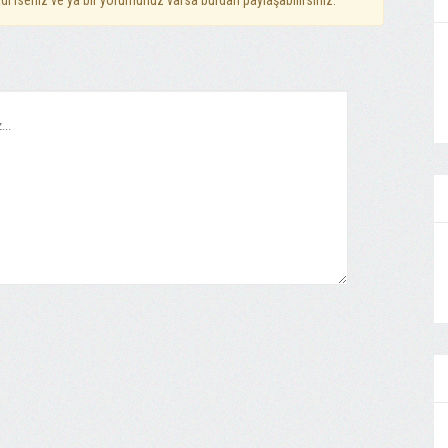
dı iseniz ve ya bir yorumunuz varsa burdan paylaşabilirsiniz.