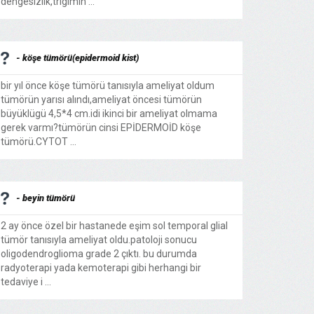
dengesizlik,trigimin ...
- köşe tümörü(epidermoid kist)
bir yıl önce köşe tümörü tanısıyla ameliyat oldum
tümörün yarısı alındı,ameliyat öncesi tümörün
büyüklügü 4,5*4 cm.idi ikinci bir ameliyat olmama
gerek varmı?tümörün cinsi EPİDERMOİD köşe
tümörü.CYTOT ...
- beyin tümörü
2 ay önce özel bir hastanede eşim sol temporal glial
tümör tanısıyla ameliyat oldu.patoloji sonucu
oligodendroglioma grade 2 çıktı. bu durumda
radyoterapi yada kemoterapi gibi herhangi bir
tedaviye i ...