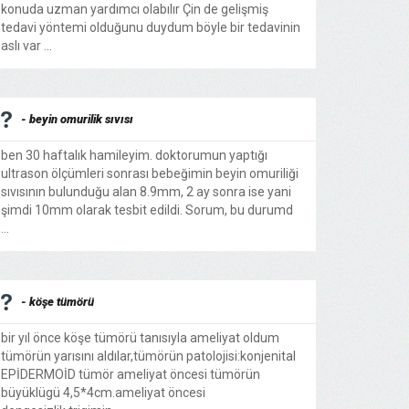
konuda uzman yardımcı olabılır Çin de gelişmiş
tedavi yöntemi olduğunu duydum böyle bir tedavinin
aslı var ...
- beyin omurilik sıvısı
ben 30 haftalık hamileyim. doktorumun yaptığı
ultrason ölçümleri sonrası bebeğimin beyin omuriliği
sıvısının bulunduğu alan 8.9mm, 2 ay sonra ise yani
şimdi 10mm olarak tesbit edildi. Sorum, bu durumd
...
- köşe tümörü
bir yıl önce köşe tümörü tanısıyla ameliyat oldum
tümörün yarısını aldılar,tümörün patolojisi:konjenital
EPİDERMOİD tümör ameliyat öncesi tümörün
büyüklügü 4,5*4cm.ameliyat öncesi