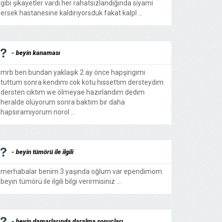
gibi şikayetler vardı.her rahatsızlandığında siyami
ersek hastanesine kaldırıyorsduk fakat kalpl ...
- beyin kanaması
mrb ben bundan yaklaşık 2 ay önce hapşirıgımı
tuttum sonra kendımı cok kotu hıssettım dersteydım
dersten cıktım we ölmeyae hazırlandım dedım
heralde ölüyorum sonra baktım bır daha
hapsıramıyorum norol ...
- beyin tümörü ile ilgili
merhabalar benim 3 yaşında oğlum var ependimom
beyin tümörü ile ilgili bilgi verirmisiniz ...
- beyin damarlarında daralma sonuçları