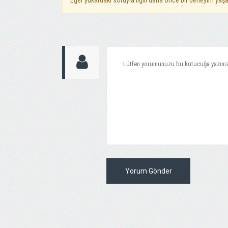
Eğer yukardaki soruyla ilgili daha önce bir deneyim yaşa
Yorum Gönder