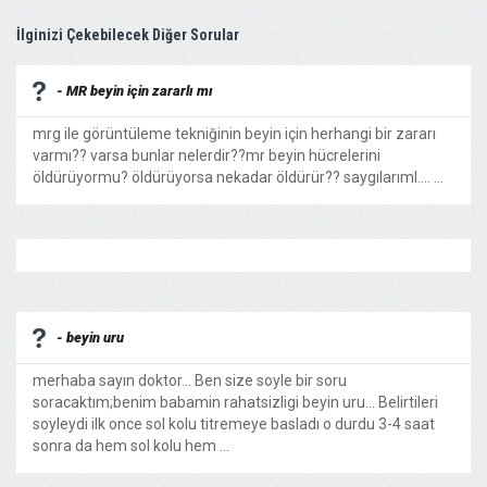
İlginizi Çekebilecek Diğer Sorular
- MR beyin için zararlı mı
mrg ile görüntüleme tekniğinin beyin için herhangi bir zararı
varmı?? varsa bunlar nelerdir??mr beyin hücrelerini
öldürüyormu? öldürüyorsa nekadar öldürür?? saygılarıml.... ...
- beyin uru
merhaba sayın doktor... Ben size soyle bir soru
soracaktım;benim babamin rahatsizligi beyin uru... Belirtileri
soyleydi ilk once sol kolu titremeye basladı o durdu 3-4 saat
sonra da hem sol kolu hem ...