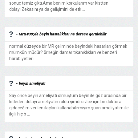
sonuç temiz çıktı.Ama benim korkularım var kistten
dolayı.Zekasını ya da gelişimini de etk ...
- Mr&#39;da beyin hastalıkları ne derece görülebilir
normal düzeyde bir MR çeliminde beyindeki hasarları görmek
mümkün müdür? örneğin damar tıkanıklıkları ve benzeri
harabiyetleri.. ...
- beyin ameliyatı
8ay önce beyin ameliyatı olmuştum beyin ile göz arasında bir
kitleden dolayı ameliyatım oldu şimdi sivlce için bir doktora
gideceğim verilen ilaçları kullanabilirmiyim şuan ameliyatım ile
ilgili hiç b ...