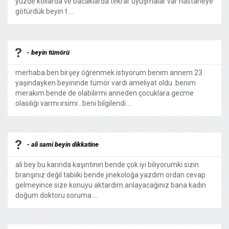
yüzde kollarda ve bacaklarda tekrar uyuşmalar var hastaneye
götürdük beyin t ...
- beyin tümörü
merhaba.ben birşey öğrenmek istıyorum benım annem 23
yaşındayken beyınınde tümör vardı ameliyat oldu .benım
merakım bende de olabilirmi anneden çocuklara gecme
olasılığı varmı ırsimi ..beni bilgilendi ...
- ali sami beyin dikkatine
ali bey bu karında kaşıntının bende çok iyi biliyorumki sizin
branşınız değil tabiiki bende jinekoloğa yazdım ordan cevap
gelmeyince size konuyu aktardım.anlayacağınız bana kadın
doğum doktoru soruma ...