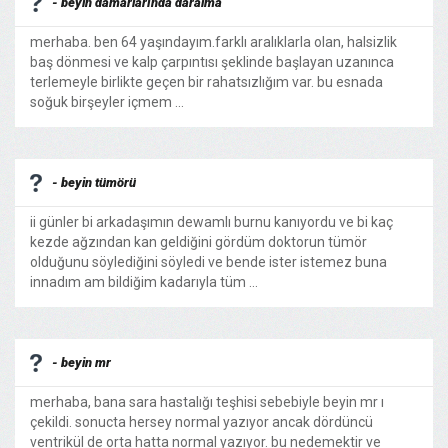
- beyin damarlarında daralma
merhaba. ben 64 yaşındayım.farklı aralıklarla olan, halsizlik
baş dönmesi ve kalp çarpıntısı şeklinde başlayan uzanınca
terlemeyle birlikte geçen bir rahatsızlığım var. bu esnada
soğuk birşeyler içmem ...
- beyin tümörü
ii günler bi arkadaşımın dewamlı burnu kanıyordu ve bi kaç
kezde ağzından kan geldiğini gördüm doktorun tümör
olduğunu söylediğini söyledi ve bende ister istemez buna
innadım am bildiğim kadarıyla tüm ...
- beyin mr
merhaba, bana sara hastalığı teşhisi sebebiyle beyin mr ı
çekildi. sonucta hersey normal yazıyor ancak dördüncü
ventrikül de orta hatta normal yazıyor. bu nedemektir ve