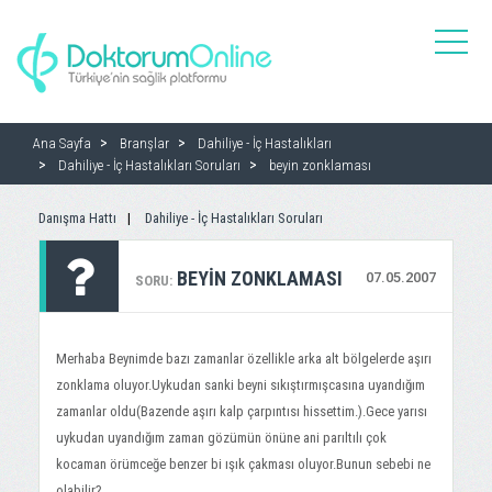
toggle
naviga
Ana Sayfa
Branşlar
Dahiliye - İç Hastalıkları
Dahiliye - İç Hastalıkları Soruları
beyin zonklaması
Danışma Hattı
Dahiliye - İç Hastalıkları Soruları
BEYIN ZONKLAMASI
07.05.2007
SORU:
Merhaba Beynimde bazı zamanlar özellikle arka alt bölgelerde aşırı
zonklama oluyor.Uykudan sanki beyni sıkıştırmışcasına uyandığım
zamanlar oldu(Bazende aşırı kalp çarpıntısı hissettim.).Gece yarısı
uykudan uyandığım zaman gözümün önüne ani parıltılı çok
kocaman örümceğe benzer bi ışık çakması oluyor.Bunun sebebi ne
olabilir?