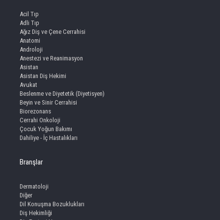
Acil Tıp
Adli Tıp
Ağız Diş ve Çene Cerrahisi
Anatomi
Androloji
Anestezi ve Reanimasyon
Asistan
Asistan Diş Hekimi
Avukat
Beslenme ve Diyetetik (Diyetisyen)
Beyin ve Sinir Cerrahisi
Biorezonans
Cerrahi Onkoloji
Çocuk Yoğun Bakımı
Dahiliye - İç Hastalıkları
Branşlar
Dermatoloji
Diğer
Dil Konuşma Bozuklukları
Diş Hekimliği