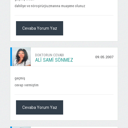
dahiliye ve nöroşirürjiuzmanına muayene olunuz
Cevaba Yorum Yaz
DOKTORUN CEVABI
09.05.2007
ALI SAMI SÖNMEZ
geçmiş
cevap vermiştim
Cevaba Yorum Yaz