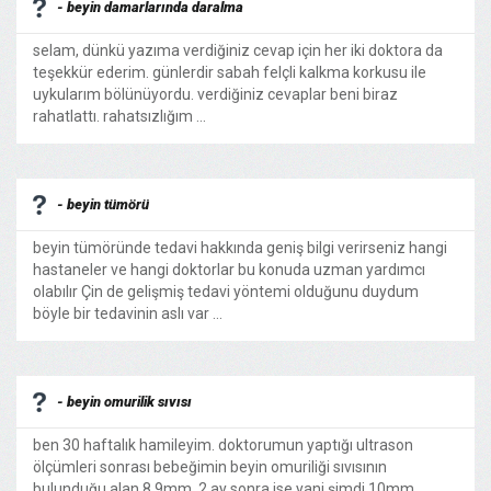
- beyin damarlarında daralma
selam, dünkü yazıma verdiğiniz cevap için her iki doktora da
teşekkür ederim. günlerdir sabah felçli kalkma korkusu ile
uykularım bölünüyordu. verdiğiniz cevaplar beni biraz
rahatlattı. rahatsızlığım ...
- beyin tümörü
beyin tümöründe tedavi hakkında geniş bilgi verirseniz hangi
hastaneler ve hangi doktorlar bu konuda uzman yardımcı
olabılır Çin de gelişmiş tedavi yöntemi olduğunu duydum
böyle bir tedavinin aslı var ...
- beyin omurilik sıvısı
ben 30 haftalık hamileyim. doktorumun yaptığı ultrason
ölçümleri sonrası bebeğimin beyin omuriliği sıvısının
bulunduğu alan 8.9mm, 2 ay sonra ise yani şimdi 10mm