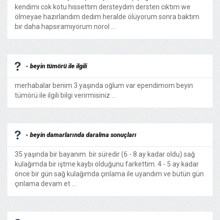
kendımı cok kotu hıssettım dersteydım dersten cıktım we
ölmeyae hazırlandım dedım heralde ölüyorum sonra baktım
bır daha hapsıramıyorum norol ...
- beyin tümörü ile ilgili
merhabalar benim 3 yaşında oğlum var ependimom beyin
tümörü ile ilgili bilgi verirmisiniz ...
- beyin damarlarında daralma sonuçları
35 yaşında bir bayanım. bir süredir (6 - 8 ay kadar oldu) sağ
kulağımda bir iştme kaybı olduğunu farkettim. 4 - 5 ay kadar
önce bir gün sağ kulağımda çınlama ile uyandım ve bütün gün
çınlama devam et ...