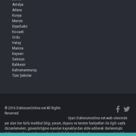
Antalya
Adana
Konya
Mersin
Diyarbakir
Kocaeli
Ordu
Hatay
Manisa
Kayseri
Samsun
Balıkesir
Kahramanmaraş
Tüm Şehirler
iv>
© 2016 DoktorumOnline.net All Rights
Reserved
Uyarı:Doktorumonline.net web sitesinde
yer alan her türlü medikal bilgi, yorum, duyuru ve tanıtım faaliyetleri ile ilgili sayfa
düzenlemeleri, güvenilirliğine inanılan kaynaklardan elde edilerek derlenmiştir.
doktorumonline.net de yer alan her türlü bilgi, değerlendirme, yorum ve görüntüler