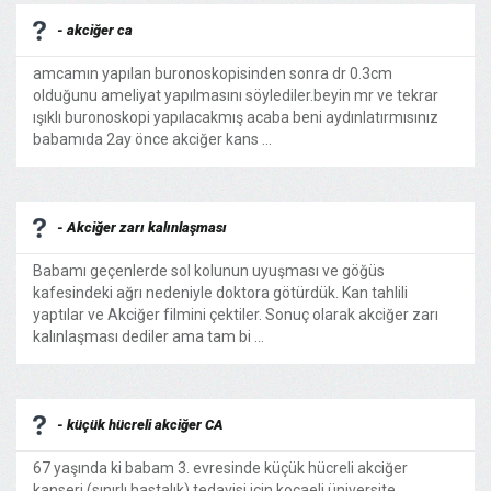
- akciğer ca
amcamın yapılan buronoskopisinden sonra dr 0.3cm
olduğunu ameliyat yapılmasını söylediler.beyin mr ve tekrar
ışıklı buronoskopi yapılacakmış acaba beni aydınlatırmısınız
babamıda 2ay önce akciğer kans ...
- Akciğer zarı kalınlaşması
Babamı geçenlerde sol kolunun uyuşması ve göğüs
kafesindeki ağrı nedeniyle doktora götürdük. Kan tahlili
yaptılar ve Akciğer filmini çektiler. Sonuç olarak akciğer zarı
kalınlaşması dediler ama tam bi ...
- küçük hücreli akciğer CA
67 yaşında ki babam 3. evresinde küçük hücreli akciğer
kanseri (sınırlı hastalık) tedavisi için kocaeli üniversite