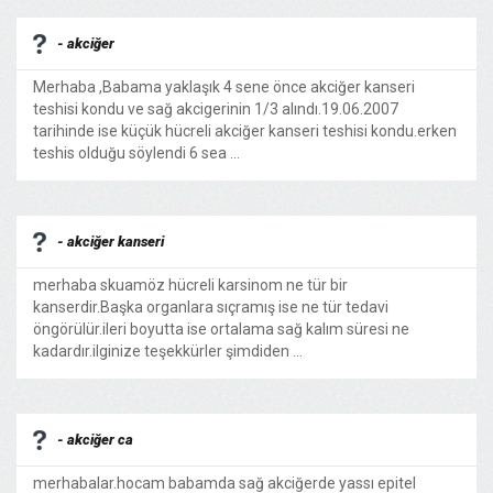
- akciğer
Merhaba ,Babama yaklaşık 4 sene önce akciğer kanseri
teshisi kondu ve sağ akcigerinin 1/3 alındı.19.06.2007
tarihinde ise küçük hücreli akciğer kanseri teshisi kondu.erken
teshis olduğu söylendi 6 sea ...
- akciğer kanseri
merhaba skuamöz hücreli karsinom ne tür bir
kanserdir.Başka organlara sıçramış ise ne tür tedavi
öngörülür.ileri boyutta ise ortalama sağ kalım süresi ne
kadardır.ilginize teşekkürler şimdiden ...
- akciğer ca
merhabalar.hocam babamda sağ akciğerde yassı epitel