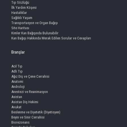
Tıp Sözlüğü
İlk Yardım Köşesi
Hastalıklar
Sağlıklı Yaşam
Transportasyon ve Organ Bağışı
Site Haritası
Kimler Kan Bağışında Bulunabilir
Kan Bağışı Hakkında Merak Edilen Sorular ve Cevapları
Branşlar
Acil Tıp
Adli Tıp
Ağız Diş ve Çene Cerrahisi
Anatomi
Androloji
Anestezi ve Reanimasyon
Asistan
Asistan Diş Hekimi
Avukat
Beslenme ve Diyetetik (Diyetisyen)
Beyin ve Sinir Cerrahisi
Biorezonans