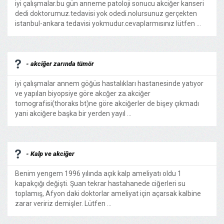
iyi çalışmalar.bu gün anneme patoloji sonucu akciğer kanseri
dedi doktorumuz.tedavisi yok odedi.nolursunuz gerçekten
istanbul-ankara tedavisi yokmudur.cevaplarmısınız lütfen ...
- akciğer zarında tümör
iyi çalışmalar annem göğüs hastalıkları hastanesinde yatıyor
ve yapılan biyopsiye göre akcğer za.akciğer
tomografisi(thoraks bt)ne göre akciğerler de bişey çıkmadı
yani akciğere başka bir yerden yayıl ...
- Kalp ve akciğer
Benim yengem 1996 yılında açık kalp ameliyatı oldu 1
kapakçığı değişti. Şuan tekrar hastahanede ciğerleri su
toplamış, Afyon daki doktorlar ameliyat için açarsak kalbine
zarar veririz demişler. Lütfen ...