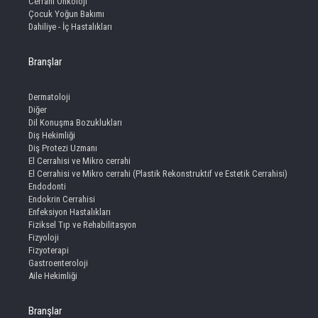
Cerrahi Onkoloji
Çocuk Yoğun Bakımı
Dahiliye - İç Hastalıkları
Branşlar
Dermatoloji
Diğer
Dil Konuşma Bozuklukları
Diş Hekimliği
Diş Protezi Uzmanı
El Cerrahisi ve Mikro cerrahi
El Cerrahisi ve Mikro cerrahi (Plastik Rekonstruktif ve Estetik Cerrahisi)
Endodonti
Endokrin Cerrahisi
Enfeksiyon Hastalıkları
Fiziksel Tıp ve Rehabilitasyon
Fizyoloji
Fizyoterapi
Gastroenteroloji
Aile Hekimliği
Branşlar