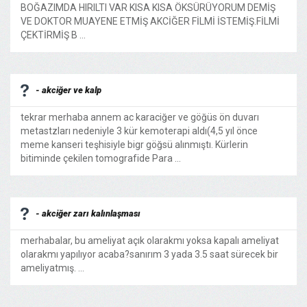
BOĞAZIMDA HIRILTI VAR KISA KISA ÖKSÜRÜYORUM DEMİŞ
VE DOKTOR MUAYENE ETMİŞ AKCİĞER FİLMİ İSTEMİŞ.FİLMİ
ÇEKTİRMİŞ B ...
- akciğer ve kalp
tekrar merhaba annem ac karaciğer ve göğüs ön duvarı
metastzları nedeniyle 3 kür kemoterapi aldı(4,5 yıl önce
meme kanseri teşhisiyle bigr göğsü alınmıştı. Kürlerin
bitiminde çekilen tomografide Para ...
- akciğer zarı kalınlaşması
merhabalar, bu ameliyat açık olarakmı yoksa kapalı ameliyat
olarakmı yapılıyor acaba?sanırım 3 yada 3.5 saat sürecek bir
ameliyatmış. ...