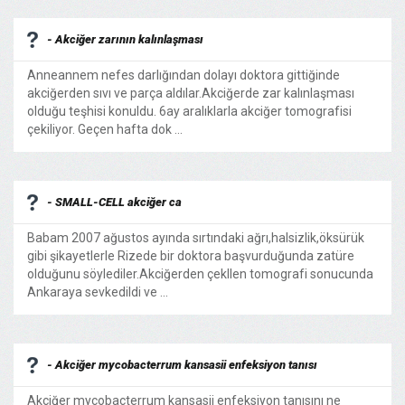
- Akciğer zarının kalınlaşması
Anneannem nefes darlığından dolayı doktora gittiğinde
akciğerden sıvı ve parça aldılar.Akciğerde zar kalınlaşması
olduğu teşhisi konuldu. 6ay aralıklarla akciğer tomografisi
çekiliyor. Geçen hafta dok ...
- SMALL-CELL akciğer ca
Babam 2007 ağustos ayında sırtındaki ağrı,halsizlik,öksürük
gibi şikayetlerle Rizede bir doktora başvurduğunda zatüre
olduğunu söylediler.Akciğerden çekllen tomografi sonucunda
Ankaraya sevkedildi ve ...
- Akciğer mycobacterrum kansasii enfeksiyon tanısı
Akciğer mycobacterrum kansasii enfeksiyon tanısını ne