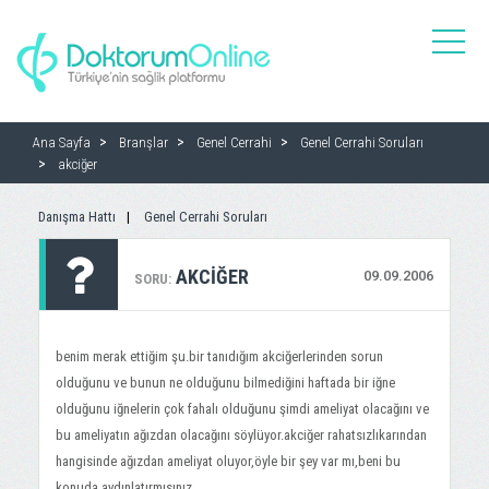
toggle
naviga
Ana Sayfa
Branşlar
Genel Cerrahi
Genel Cerrahi Soruları
akciğer
Danışma Hattı
Genel Cerrahi Soruları
AKCIĞER
09.09.2006
SORU:
benim merak ettiğim şu.bir tanıdığım akciğerlerinden sorun
olduğunu ve bunun ne olduğunu bilmediğini haftada bir iğne
olduğunu iğnelerin çok fahalı olduğunu şimdi ameliyat olacağını ve
bu ameliyatın ağızdan olacağını söylüyor.akciğer rahatsızlıkarından
hangisinde ağızdan ameliyat oluyor,öyle bir şey var mı,beni bu
konuda aydınlatırmısınız.