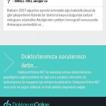
- SMALL-CELL akciğer ca
Babam 2007 ağustos ayında sırtındaki ağrı,halsizlik,öksürük
gibi şikayetlerle Rizede bir doktora başvurduğunda zatüre
olduğunu söylediler.Akciğerden çekllen tomografi sonucunda
Ankaraya sevkedildi ve ...
Doktorlarımıza sorularınızı
iletin...
DoktorumOnline.NET ile alanında uzman doktorlarımıza
yaşadığınız sağlık problemi ile ilgili soru sorabilir, isterseniz de
doktorlarımız ile muayene için iletişim kurabilirsiniz. DoktorumOnline.NET
size sizin en uygun doktora, en hızlı şekilde ulaşmanızı sağlar.