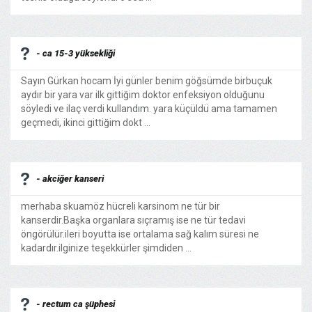
- ca 15-3 yüksekliği
Sayın Gürkan hocam İyi günler benim göğsümde birbuçuk
aydır bir yara var ilk gittiğim doktor enfeksiyon olduğunu
söyledi ve ilaç verdi kullandım. yara küçüldü ama tamamen
geçmedi, ikinci gittiğim dokt ...
- akciğer kanseri
merhaba skuamöz hücreli karsinom ne tür bir
kanserdir.Başka organlara sıçramış ise ne tür tedavi
öngörülür.ileri boyutta ise ortalama sağ kalım süresi ne
kadardır.ilginize teşekkürler şimdiden ...
- rectum ca şüphesi