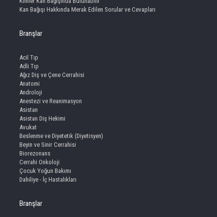
Kimler Kan Bağışında Bulunabilir
Kan Bağışı Hakkında Merak Edilen Sorular ve Cevapları
Branşlar
Acil Tıp
Adli Tıp
Ağız Diş ve Çene Cerrahisi
Anatomi
Androloji
Anestezi ve Reanimasyon
Asistan
Asistan Diş Hekimi
Avukat
Beslenme ve Diyetetik (Diyetisyen)
Beyin ve Sinir Cerrahisi
Biorezonans
Cerrahi Onkoloji
Çocuk Yoğun Bakımı
Dahiliye - İç Hastalıkları
Branşlar