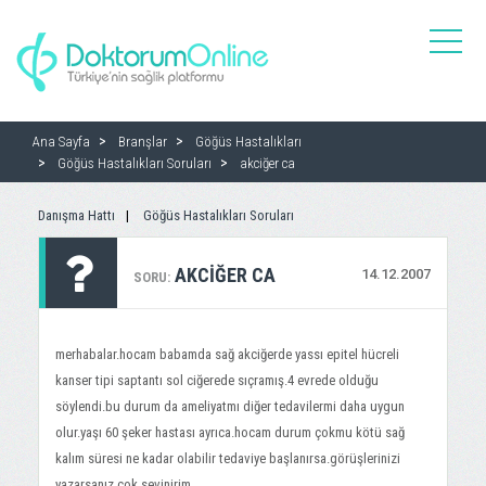
toggle
naviga
Ana Sayfa
Branşlar
Göğüs Hastalıkları
Göğüs Hastalıkları Soruları
akciğer ca
Danışma Hattı
Göğüs Hastalıkları Soruları
AKCIĞER CA
14.12.2007
SORU:
merhabalar.hocam babamda sağ akciğerde yassı epitel hücreli
kanser tipi saptantı sol ciğerede sıçramış.4 evrede olduğu
söylendi.bu durum da ameliyatmı diğer tedavilermi daha uygun
olur.yaşı 60 şeker hastası ayrıca.hocam durum çokmu kötü sağ
kalım süresi ne kadar olabilir tedaviye başlanırsa.görüşlerinizi
yazarsanız çok sevinirim