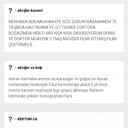
- akciğer kanseri
MERHABA BEN NAGİHAN EFE.SİZE SORUM BABAANNEM 75
YAŞINDA HASTAHANEYE GİTTİĞİNDE DOKTORA
BOĞAZIMDA HIRILTI VAR KISA KISA ÖKSÜRÜYORUM DEMİŞ
VE DOKTOR MUAYENE ETMİŞ AKCİĞER FİLMİ İSTEMİŞ.FİLMİ
ÇEKTİRMİŞ B ...
- akciğer ve kalp
tekrar merhaba annem ac karaciğer ve göğüs ön duvarı
metastzları nedeniyle 3 kür kemoterapi aldı(4,5 yıl önce
meme kanseri teşhisiyle bigr göğsü alınmıştı. Kürlerin
bitiminde çekilen tomografide Para ...
- REKTUM CA