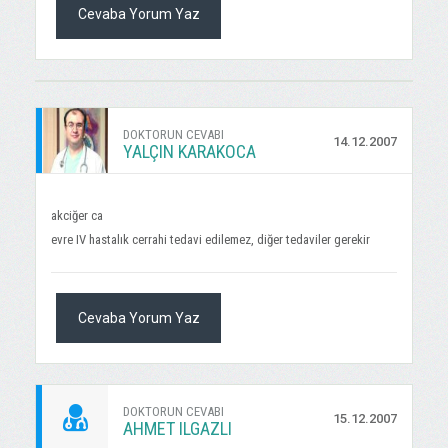
Cevaba Yorum Yaz
DOKTORUN CEVABI
14.12.2007
YALÇIN KARAKOCA
akciğer ca
evre IV hastalık cerrahi tedavi edilemez, diğer tedaviler gerekir
Cevaba Yorum Yaz
DOKTORUN CEVABI
15.12.2007
AHMET ILGAZLI