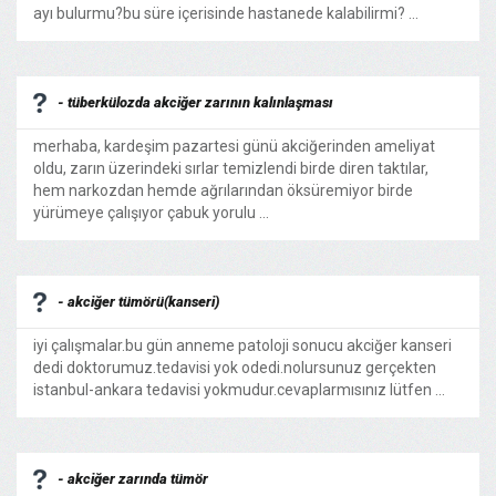
ayı bulurmu?bu süre içerisinde hastanede kalabilirmi? ...
- tüberkülozda akciğer zarının kalınlaşması
merhaba, kardeşim pazartesi günü akciğerinden ameliyat
oldu, zarın üzerindeki sırlar temizlendi birde diren taktılar,
hem narkozdan hemde ağrılarından öksüremiyor birde
yürümeye çalışıyor çabuk yorulu ...
- akciğer tümörü(kanseri)
iyi çalışmalar.bu gün anneme patoloji sonucu akciğer kanseri
dedi doktorumuz.tedavisi yok odedi.nolursunuz gerçekten
istanbul-ankara tedavisi yokmudur.cevaplarmısınız lütfen ...
- akciğer zarında tümör