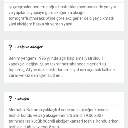
iyi çalışmalar annem göğüs hastalıkları hastanesinde yatıyor
ve yapılan biyopsiye göre akcğer za.akciğer
tomografisi(thoraks bt)ne göre akciğerler de bişey çıkmadı
yani akciğere başka bir yerden yayıl ...
- Kalp ve akciğer
Benim yengem 1996 yılında açık kalp ameliyatı oldu 1
kapakçığı değişti. Şuan tekrar hastahanede ciğerleri su
toplamış, Afyon daki doktorlar ameliyat için açarsak kalbine
zarar veririz demişler. Lütfen ...
- akciğer
Merhaba ,Babama yaklaşık 4 sene önce akciğer kanseri
teshisi kondu ve sağ akcigerinin 1/3 alındı.19.06.2007
tarihinde ise küçük hücreli akciğer kanseri teshisi kondu.erken
teshis olduğu söylendi 6 sea ...