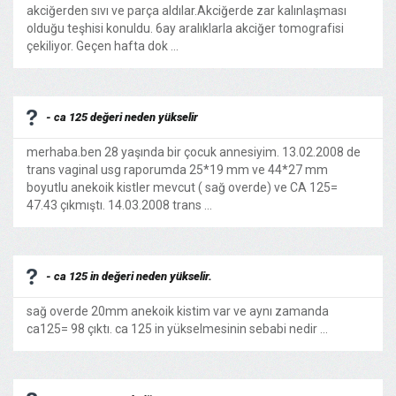
akciğerden sıvı ve parça aldılar.Akciğerde zar kalınlaşması
olduğu teşhisi konuldu. 6ay aralıklarla akciğer tomografisi
çekiliyor. Geçen hafta dok ...
- ca 125 değeri neden yükselir
merhaba.ben 28 yaşında bir çocuk annesiyim. 13.02.2008 de
trans vaginal usg raporumda 25*19 mm ve 44*27 mm
boyutlu anekoik kistler mevcut ( sağ overde) ve CA 125=
47.43 çıkmıştı. 14.03.2008 trans ...
- ca 125 in değeri neden yükselir.
sağ overde 20mm anekoik kistim var ve aynı zamanda
ca125= 98 çıktı. ca 125 in yükselmesinin sebabi nedir ...