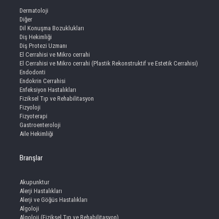
Dermatoloji
Diğer
Dil Konuşma Bozuklukları
Diş Hekimliği
Diş Protezi Uzmanı
El Cerrahisi ve Mikro cerrahi
El Cerrahisi ve Mikro cerrahi (Plastik Rekonstruktif ve Estetik Cerrahisi)
Endodonti
Endokrin Cerrahisi
Enfeksiyon Hastalıkları
Fiziksel Tıp ve Rehabilitasyon
Fizyoloji
Fizyoterapi
Gastroenteroloji
Aile Hekimliği
Branşlar
Akupunktur
Alerji Hastalıkları
Alerji ve Göğüs Hastalıkları
Algoloji
Algoloji (Fiziksel Tıp ve Rehabilitasyon)