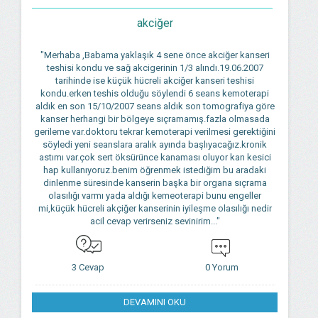
akciğer
"Merhaba ,Babama yaklaşık 4 sene önce akciğer kanseri
teshisi kondu ve sağ akcigerinin 1/3 alındı.19.06.2007
tarihinde ise küçük hücreli akciğer kanseri teshisi
kondu.erken teshis olduğu söylendi 6 seans kemoterapi
aldık en son 15/10/2007 seans aldık son tomografiya göre
kanser herhangi bir bölgeye sıçramamış.fazla olmasada
gerileme var.doktoru tekrar kemoterapi verilmesi gerektiğini
söyledi yeni seanslara aralık ayında başlıyacağız.kronik
astımı var.çok sert öksürünce kanaması oluyor kan kesici
hap kullanıyoruz.benim öğrenmek istediğim bu aradaki
dinlenme süresinde kanserin başka bir organa sıçrama
olasılığı varmı yada aldığı kemeoterapi bunu engeller
mi,küçük hücreli akçiğer kanserinin iyileşme olasılığı nedir
acil cevap verirseniz sevinirim..."
3 Cevap
0 Yorum
DEVAMINI OKU