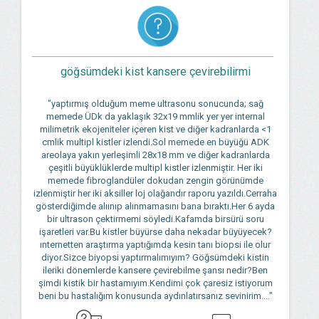
göğsümdeki kist kansere çevirebilirmi
"yaptırmış olduğum meme ultrasonu sonucunda; sağ
memede ÜDk da yaklaşık 32x19 mmlik yer yer internal
milimetrik ekojeniteler içeren kist ve diğer kadranlarda <1
cmlik multipl kistler izlendi.Sol memede en büyüğü ADK
areolaya yakın yerleşimli 28x18 mm ve diğer kadranlarda
çeşitli büyüklüklerde multipl kistler izlenmiştir. Her iki
memede fibroglandüler dokudan zengin görünümde
izlenmiştir her iki aksiller loj olağandır raporu yazıldı.Cerraha
gösterdiğimde alıınıp alınmamasını bana bıraktı.Her 6 ayda
bir ultrason çektirmemi söyledi.Kafamda birsürü soru
işaretleri var.Bu kistler büyürse daha nekadar büyüyecek?
ınternetten araştırma yaptığımda kesin tanı biopsi ile olur
diyor.Sizce biyopsi yaptırmalımıyım? Göğsümdeki kistin
ileriki dönemlerde kansere çevirebilme şansı nedir?Ben
şimdi kistik bir hastamıyım.Kendimi çok çaresiz istiyorum
beni bu hastalığım konusunda aydınlatırsanız sevinirim...."