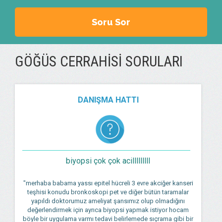
Soru Sor
GÖĞÜS CERRAHISI SORULARI
DANIŞMA HATTI
biyopsi çok çok acilllllllll
"merhaba babama yassı epitel hücreli 3 evre akciğer kanseri
teşhisi konudu bronkoskopi pet ve diğer bütün taramalar
yapıldı doktorumuz ameliyat şansımız olup olmadığını
değerlendirmek için ayrıca biyopsi yapmak istiyor hocam
böyle bir uygulama varmı tedavi belirlemede sıçrama gibi bir