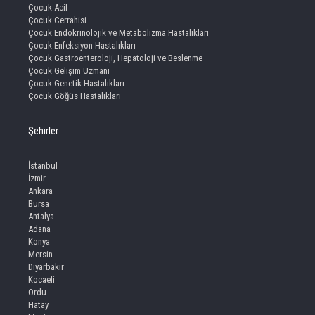
Çocuk Acil
Çocuk Cerrahisi
Çocuk Endokrinolojik ve Metabolizma Hastalıkları
Çocuk Enfeksiyon Hastalıkları
Çocuk Gastroenteroloji, Hepatoloji ve Beslenme
Çocuk Gelişim Uzmanı
Çocuk Genetik Hastalıkları
Çocuk Göğüs Hastalıkları
Şehirler
İstanbul
İzmir
Ankara
Bursa
Antalya
Adana
Konya
Mersin
Diyarbakir
Kocaeli
Ordu
Hatay