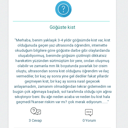
Göğüste kist
"Merhaba, benim yaklaşık 3-4 yıldır göğsümde kist var, kist
olduğunuda geçen yaz ultrasonda öğrendim, internette
okuduğum bilgilere göre göğüste darbe gibi olaylardanda
oluşabiliyormuş, benimde göğsüm çizilmişti dikkatsiz
hareketim yüzünden sürtmüştüm bir yere, ondan oluşmuş
olabilir ve zamanla mm lik boyutunda yuvarlak bir cisim
oluştu, ultrasondan sonra kist olduğunu öğrendim ve ilaç
vermediler, bir kaç ay sonra yine gel dediler fakat yıllardır
geçmeyen kist, bir kaç ay sonra nasıl geçecek
anlayamadım, zamanım olmadığından tekrar gidemedim ve
bugün çok ağrımaya başladı, sol tarafımda olduğu için ağrısı
sıkıştırıyor beni. Bu ağrı neden acaba ve neden bu kist hala
geçmedi?kanser riskim var mı? çok merak ediyorum......."
3 Cevap
0 Yorum