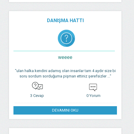
DANIŞMA HATTI
weeee
"ulan halka kendini adamış olan insanlar tam 4 aydır size bi
soru sordum sorduğuma pişman ettiniz şerefsizler ..."
3 Cevap
0 Yorum
DEVAMINI OKU