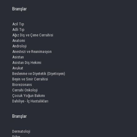
Branşlar
Acil Tıp
Adli Tıp
Ağız Diş ve Çene Cerrahisi
Anatomi
Androloji
Anestezi ve Reanimasyon
Asistan
Asistan Diş Hekimi
Avukat
Beslenme ve Diyetetik (Diyetisyen)
Beyin ve Sinir Cerrahisi
Biorezonans
Cerrahi Onkoloji
Çocuk Yoğun Bakımı
Dahiliye - İç Hastalıkları
Branşlar
Dermatoloji
Diğer