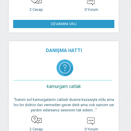
2 Cevap
0 Yorum
DEVAMINI OKU
DANIŞMA HATTI
kamurgam catlak
"benım sol kamurgalarım catladı dusme kazasıyla oldu ama
hıc bır doktor ılac vermeden gecer dedı ama cok sancım var
yardım edersenız sevınırım tsk edeım..."
2 Cevap
0 Yorum