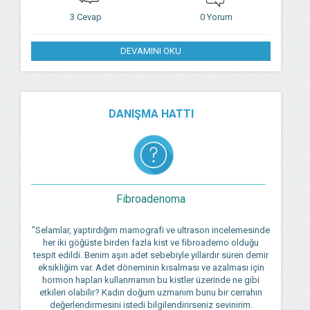
3 Cevap
0 Yorum
DEVAMINI OKU
DANIŞMA HATTI
Fibroadenoma
"Selamlar, yaptırdığım mamografi ve ultrason incelemesinde
her iki göğüste birden fazla kist ve fibroademo olduğu
tespit edildi. Benim aşırı adet sebebiyle yıllardır süren demir
eksikliğim var. Adet döneminin kısalması ve azalması için
hormon hapları kullanmamın bu kistler üzerinde ne gibi
etkileri olabilir? Kadın doğum uzmanım bunu bir cerrahın
değerlendirmesini istedi bilgilendirirseniz sevinirim.