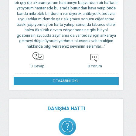
bir şey de cıkaramıyorum hastaneye başvurdum bir haftadır
yatıyorum hastanede bu arada burundan hava verip birde
kanda mikrobik bir durum var diyerek antibiyotik tedavisi
uyguladılar midemde gaz sıkışması sonucu ciğerlerime
baskı yapıyormuş bir hafta yatırıp sonunda taburcu ettiler
halen öksürük devam ediyor bana ne gibi bir yol
gösterirsinizvucutta zayıflama da var tedavi için ankaraya
gelmeyi düşünüyorum yardımcı olursanız vehastalığım
hakkında bilgi verirseniz sevinirim selamlar...."
3 Cevap
0 Yorum
DEVAMINI OKU
DANIŞMA HATTI