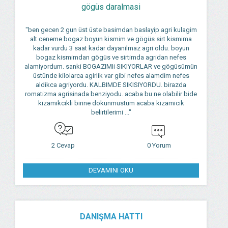
gögüs daralmasi
"ben gecen 2 gun üst üste basimdan baslayip agri kulagim
alt ceneme bogaz boyun kismim ve gögüs sirt kismima
kadar vurdu 3 saat kadar dayanilmaz agri oldu. boyun
bogaz kismimdan gögüs ve sirtimda agridan nefes
alamiyordum. sanki BOGAZIMIi SIKIYORLAR ve gögüsümün
üstünde kilolarca agirlik var gibi nefes alamdim nefes
aldikca agriyordu. KALBIMDE SIKISIYORDU. birazda
romatizma agrisinada benziyodu. acaba bu ne olabilir bide
kizamikcikli birine dokunmustum acaba kizamicik
belirtilerimi ..."
2 Cevap
0 Yorum
DEVAMINI OKU
DANIŞMA HATTI