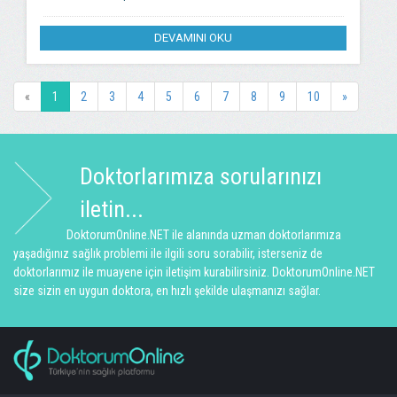
DEVAMINI OKU
«
1
2
3
4
5
6
7
8
9
10
»
Doktorlarımıza sorularınızı
iletin...
DoktorumOnline.NET ile alanında uzman doktorlarımıza
yaşadığınız sağlık problemi ile ilgili soru sorabilir, isterseniz de
doktorlarımız ile muayene için iletişim kurabilirsiniz. DoktorumOnline.NET
size sizin en uygun doktora, en hızlı şekilde ulaşmanızı sağlar.