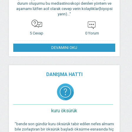
durum oluşurmu bu mediastinoskopi denilen yöntem ve
aşamamı lütfen acil olarak cevep verin kolaylıklar(biyopsi
yarın)..."
5 Cevap
0 Yorum
DEVAMINI OKU
DANIŞMA HATTI
kuru öksürük
"bende son gündür kuru öksürük tabir edilen nefes almamı
bile zorlaştıran bir öksürük başladı öksürme esnasında hiç