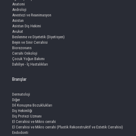
Anatomi
Androloji
Anestezi ve Reanimasyon
Asistan
Asistan Diş Hekimi
Avukat
Beslenme ve Diyetetik (Diyetisyen)
Beyin ve Sinir Cerrahisi
Biorezonans
Cerrahi Onkoloji
Çocuk Yoğun Bakımı
Dahiliye - İç Hastalıkları
Branşlar
Dermatoloji
Diğer
Dil Konuşma Bozuklukları
Diş Hekimliği
Diş Protezi Uzmanı
El Cerrahisi ve Mikro cerrahi
El Cerrahisi ve Mikro cerrahi (Plastik Rekonstruktif ve Estetik Cerrahisi)
Endodonti