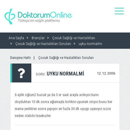
toggle
naviga
Ana Sayfa
Branşlar
Çocuk Sağlığı ve Hastalıkları
Çocuk Sağlığı ve Hastalıkları Soruları
uyku normalmi
Danışma Hattı
Çocuk Sağlığı ve Hastalıkları Soruları
UYKU NORMALMI
12.12.2006
SORU:
6 aylık oğlum2 bucuk ya da 3 er saat arayla acıkıyor.karnı
doyduktan 10 dk.sonra ağlamayla bırlıkte uyumak ıstıyor.bunu her
mama yedıkten sonra yapıyor en fazla 30 dk uyuyp uyanıyor.sızce
neden olabılır.tesekurler.