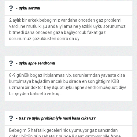
- uyku sorunu
2 aylık bir erkek bebeğimiz var.daha önceden gaz problemi
vardı ,ne mutlu ki şu anda iyi.ama ne yazıkki uyku sorunumuz
bitmedi.daha önceden gaza bağlıyorduk.fakat gaz
sorunumuz çözüldükten sonra da uy ...
- uyku apne sendromu
8-9 günlük boğaz iltiplanması vb. sorunlarmdan yavasta olsa
kurtulmaya başladim ancak bu sirada en son gittiğim KBB
uzmanı bir doktor bey &quot;uyku apne sendromu&quot; diye
bir şeyden bahsetti ve küç ...
- Gaz ve uyku problemiyle nasıl basa cıkarız?
Bebegım 5 haftalık,geceleri hic uyumuyor gaz sancından
dolayı bütün gün rahatsız,günde 9 saat yatmıyor bile.Anne