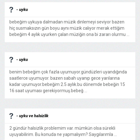
- uyku
bebeğim uykuya dalmadan müzik dinlemeyi seviyor bazen
hiç susmaksızın gün boyu aynı müzik calıyor merak ettiğim
bebeğim 4 aylık uyurken çalan müziğin ona bi zararı olurmu ...
- uyku
benim bebeğim çok fazla uyumuyor.gündüzleri uyandığında
saatlerce uyumuyor. bazen sabah uyanıp gece yarılarına
kadar uyumuyor.bebeğim 2.5 aylık.bu dönemde bebeğin 15
16 saat uyuması gerekiyormuş.bebeğ ...
- uyku ve halsizlik
2 gündür halsizlik problemim var. mümkün olsa sürekli
uyuyabilirim. Bu konuda ne yapmalıyım? Saygılarımla ...