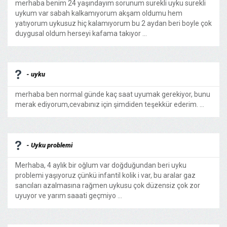
merhaba benim 24 yaşındayım sorunum surekli uyku surekli
uykum var sabah kalkamıyorum akşam oldumu hem
yatıyorum uykusuz hiç kalamıyorum bu 2 aydan beri boyle çok
duygusal oldum herseyi kafama takıyor ...
- uyku
merhaba ben normal günde kaç saat uyumak gerekiyor, bunu
merak ediyorum,cevabınız için şimdiden teşekkür ederim. ...
- Uyku problemi
Merhaba, 4 aylık bir oğlum var doğduğundan beri uyku
problemi yaşıyoruz çünkü infantil kolik i var, bu aralar gaz
sancıları azalmasına rağmen uykusu çok düzensiz çok zor
uyuyor ve yarım saaati geçmiyo ...