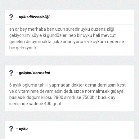
- uyku düzensizliği
sn dr bey merhaba ben uzun süredir uyku düzensizliği
çekiyorum. şöyle ki gündüzleri hep bir uyku hali mevcut
geceleri de uyumakta çok zorlanıyorum ve uykum nedense
hiç gelmiyor. kı ...
- gelişimi normalmi
6 aylık ogluma tahlılı yapmadan doktor demır damlasını kestı
ve d vitamınıne devam adın dedı. sızce normalmı.ek gıdaya
basladık dogum kılosu 2800 sımdı ıse 7500bır bucuk ay
ıcerısınde sadece 400 gr al ...
- uyku