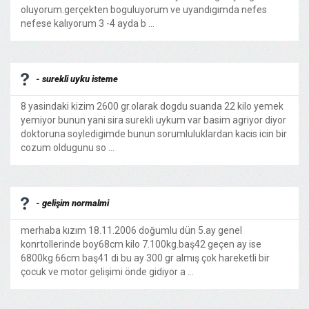
oluyorum.gerçekten boguluyorum ve uyandıgımda nefes
nefese kalıyorum 3 -4 ayda b ...
- surekli uyku isteme
8 yasindaki kizim 2600 gr.olarak dogdu suanda 22 kilo yemek
yemiyor bunun yani sira surekli uykum var basim agriyor diyor
doktoruna soyledigimde bunun sorumluluklardan kacis icin bir
cozum oldugunu so ...
- gelişim normalmi
merhaba kızım 18.11.2006 doğumlu dün 5.ay genel
konrtollerinde boy68cm kilo 7.100kg.baş42 geçen ay ise
6800kg 66cm baş41 di bu ay 300 gr almış çok hareketli bir
çocuk ve motor gelişimi önde gidiyor a ...