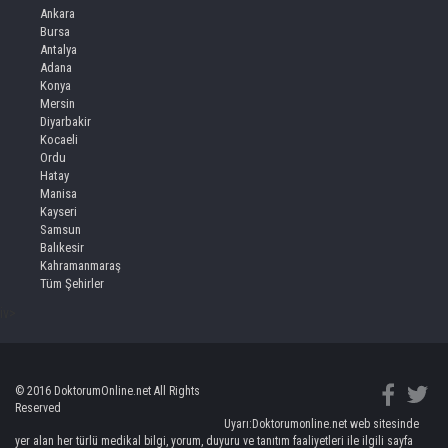
Ankara
Bursa
Antalya
Adana
Konya
Mersin
Diyarbakir
Kocaeli
Ordu
Hatay
Manisa
Kayseri
Samsun
Balıkesir
Kahramanmaraş
Tüm Şehirler
iv>
© 2016 DoktorumOnline.net All Rights
Reserved
Uyarı:Doktorumonline.net web sitesinde
yer alan her türlü medikal bilgi, yorum, duyuru ve tanıtım faaliyetleri ile ilgili sayfa