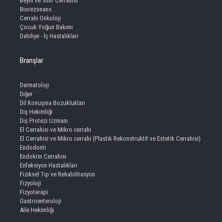
Beyin ve Sinir Cerrahisi
Biorezonans
Cerrahi Onkoloji
Çocuk Yoğun Bakımı
Dahiliye - İç Hastalıkları
Branşlar
Dermatoloji
Diğer
Dil Konuşma Bozuklukları
Diş Hekimliği
Diş Protezi Uzmanı
El Cerrahisi ve Mikro cerrahi
El Cerrahisi ve Mikro cerrahi (Plastik Rekonstruktif ve Estetik Cerrahisi)
Endodonti
Endokrin Cerrahisi
Enfeksiyon Hastalıkları
Fiziksel Tıp ve Rehabilitasyon
Fizyoloji
Fizyoterapi
Gastroenteroloji
Aile Hekimliği