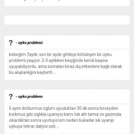
- uyku problemi
bebeğim 7aylık. son bir aydır gittikçe kötüleşen bir uyku
problemi yaşıyor. 2-3 aylıkken beşiğinde kendi başına
uyuyabiliyordu. ama sonraları biraz dış etkenlere bağlı olarak
bu alışkanlığını kaybetti ...
- uyku problemı
5 ayını doldurmus oglum uyuduktan 30 dk.sonra bırseyden
korkmus gıbı cıglıkla uyanıyor.karnı tok altı tamız ve gazınıda
cıkardıktan sonra uyutuyorum.neden bukadar sık uyanıp
uykuya tekrar dalıyor.seb ...