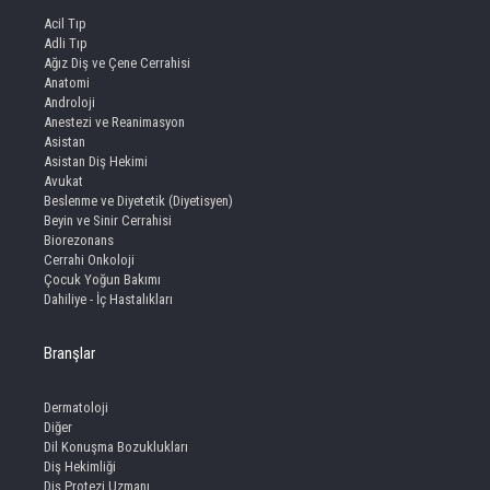
Acil Tıp
Adli Tıp
Ağız Diş ve Çene Cerrahisi
Anatomi
Androloji
Anestezi ve Reanimasyon
Asistan
Asistan Diş Hekimi
Avukat
Beslenme ve Diyetetik (Diyetisyen)
Beyin ve Sinir Cerrahisi
Biorezonans
Cerrahi Onkoloji
Çocuk Yoğun Bakımı
Dahiliye - İç Hastalıkları
Branşlar
Dermatoloji
Diğer
Dil Konuşma Bozuklukları
Diş Hekimliği
Diş Protezi Uzmanı