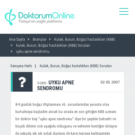
toggle
naviga
Ana Sayfa
Branşlar
Kulak, Burun, Boğaz hastalıkları (KBB)
Kulak, Burun, Boğaz hastalıkları (KBB) Soruları
uyku apne sendromu
Danışma Hattı
Kulak, Burun, Boğaz hastalıkları (KBB) Soruları
UYKU APNE
02.05.2007
SORU:
SENDROMU
8-9 günlük boğaz iltiplanması vb. sorunlarmdan yavasta olsa
kurtulmaya başladim ancak bu sirada en son gittiğim KBB uzmanı
bir doktor bey "uyku apne sendromu" diye bir şeyden bahsetti ve
küçük dilimin cok aşağıda oldugunu ve nefesimi kestiğini dolayısı
ile uykuda sık sık soluk durması ile karsı karsıya kaldıgımdan