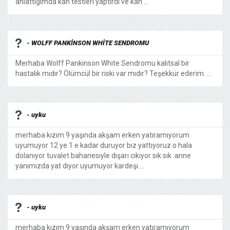
anlattığımda kan testleri yaptırdı ve kan ...
- WOLFF PANKİNSON WHİTE SENDROMU
Merhaba Wolff Pankinson White Sendromu kalıtsal bir
hastalık mıdır? Ölümcül bir riski var mıdır? Teşekkür ederim. ...
- uyku
merhaba kızım 9 yaşında akşam erken yatıramıyorum
uyumuyor 12 ye 1 e kadar duruyor bız yattıyoruz o hala
dolanıyor tuvalet bahanesıyle dışarı cıkıyor sık sık .anne
yanımızda yat dıyor uyumuyor kardeşi ...
- uyku
merhaba kızım 9 yaşında akşam erken yatıramıyorum