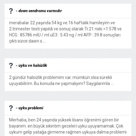
- down sendromu varmıdır
merabalar 22 yaşında 54 kg ve 16 haftalık hamileyim ve
2.trimester testi yapıldı ve sonuç olarak Tr.21 riski =1:578 ve
HCG : 85786 mlU / ml uE3 : 5.43 ng / ml AFP : 39.8 sonuçları
çıktı sizce dawn s ...
- uyku ve halsizlik
2 gündür halsizlik problemim var. mümkün olsa sürekli
uyuyabilirim. Bu konuda ne yapmalıyım? Saygılarımla ...
- uyku problemi
Merhaba, ben 24 yaşında yüksek lisans öğrenimi gören bir
bayanım. en büyük sıkıntım geceleri uyku uyuyamamak. Çok
uykum gelip yatağa girmeme rağmen uykuya dalma problemi