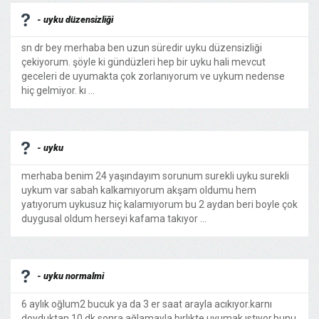
- uyku düzensizliği
sn dr bey merhaba ben uzun süredir uyku düzensizliği
çekiyorum. şöyle ki gündüzleri hep bir uyku hali mevcut
geceleri de uyumakta çok zorlanıyorum ve uykum nedense
hiç gelmiyor. kı ...
- uyku
merhaba benim 24 yaşındayım sorunum surekli uyku surekli
uykum var sabah kalkamıyorum akşam oldumu hem
yatıyorum uykusuz hiç kalamıyorum bu 2 aydan beri boyle çok
duygusal oldum herseyi kafama takıyor ...
- uyku normalmi
6 aylık oğlum2 bucuk ya da 3 er saat arayla acıkıyor.karnı
doyduktan 10 dk.sonra ağlamayla bırlıkte uyumak ıstıyor.bunu