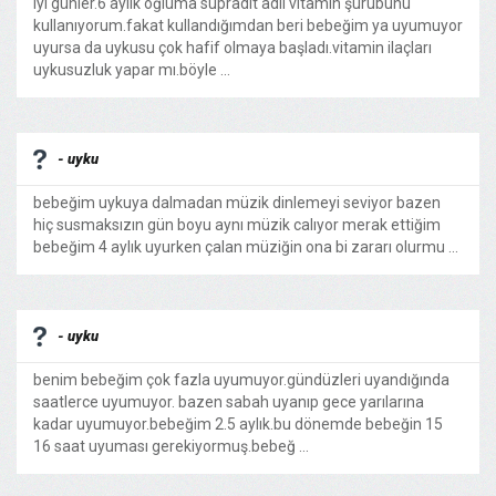
iyi günler.6 aylık oğluma supradit adlı vitamin şurubunu
kullanıyorum.fakat kullandığımdan beri bebeğim ya uyumuyor
uyursa da uykusu çok hafif olmaya başladı.vitamin ilaçları
uykusuzluk yapar mı.böyle ...
- uyku
bebeğim uykuya dalmadan müzik dinlemeyi seviyor bazen
hiç susmaksızın gün boyu aynı müzik calıyor merak ettiğim
bebeğim 4 aylık uyurken çalan müziğin ona bi zararı olurmu ...
- uyku
benim bebeğim çok fazla uyumuyor.gündüzleri uyandığında
saatlerce uyumuyor. bazen sabah uyanıp gece yarılarına
kadar uyumuyor.bebeğim 2.5 aylık.bu dönemde bebeğin 15
16 saat uyuması gerekiyormuş.bebeğ ...