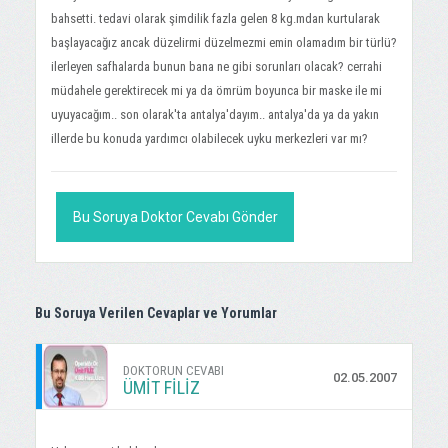
bahsetti. tedavi olarak şimdilik fazla gelen 8 kg.mdan kurtularak
başlayacağız ancak düzelirmi düzelmezmi emin olamadım bir türlü?
ilerleyen safhalarda bunun bana ne gibi sorunları olacak? cerrahi
müdahele gerektirecek mi ya da ömrüm boyunca bir maske ile mi
uyuyacağım.. son olarak'ta antalya'dayım.. antalya'da ya da yakın
illerde bu konuda yardımcı olabilecek uyku merkezleri var mı?
Bu Soruya Doktor Cevabı Gönder
Bu Soruya Verilen Cevaplar ve Yorumlar
DOKTORUN CEVABI
02.05.2007
ÜMIT FİLİZ