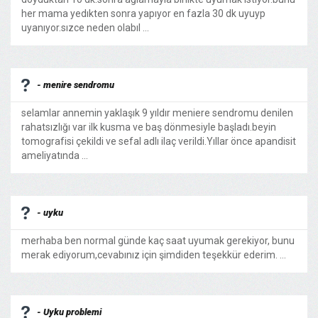
her mama yedıkten sonra yapıyor en fazla 30 dk uyuyp
uyanıyor.sızce neden olabıl ...
- menire sendromu
selamlar annemin yaklaşık 9 yıldır meniere sendromu denilen
rahatsızlığı var ilk kusma ve baş dönmesiyle başladı.beyin
tomografisi çekildi ve sefal adlı ilaç verildi.Yıllar önce apandisit
ameliyatında ...
- uyku
merhaba ben normal günde kaç saat uyumak gerekiyor, bunu
merak ediyorum,cevabınız için şimdiden teşekkür ederim. ...
- Uyku problemi