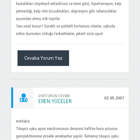
hastalıkları (myokard enfarktüsü ve inme gibi), hipertansiyon, kalp
yetmezliği, kalp ritm bozuklukları, depresyon gibi rahatsızlıklar
açısından atmış risk taşırlar.
Tanı nasıl konur? Sürekli ve şiddetli horlaması olanlar, uykuda
nefes durmaları olduğu farkedilenler, yeterli süre uyud
Cevaba Yorum Yaz
DOKTORUN CEVABI
02.05.2007
EREN YÜCELER
merhaba
Tıkayıcı uyku apne sendromunun derecesi hafifse hava yolunun
genişletilmesine yönelik ameliyatlar yapılır. İlerlemiş tıkayıcı uyku