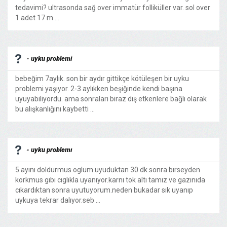
tedavimi? ultrasonda sağ over immatür folliküller var. sol over
1 adet 17 m ...
- uyku problemi
bebeğim 7aylık. son bir aydır gittikçe kötüleşen bir uyku
problemi yaşıyor. 2-3 aylıkken beşiğinde kendi başına
uyuyabiliyordu. ama sonraları biraz dış etkenlere bağlı olarak
bu alışkanlığını kaybetti ...
- uyku problemı
5 ayını doldurmus oglum uyuduktan 30 dk.sonra bırseyden
korkmus gıbı cıglıkla uyanıyor.karnı tok altı tamız ve gazınıda
cıkardıktan sonra uyutuyorum.neden bukadar sık uyanıp
uykuya tekrar dalıyor.seb ...