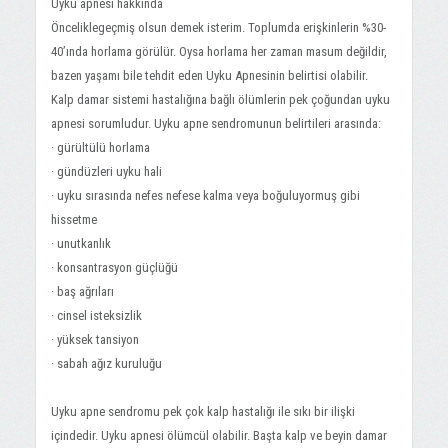
Uyku apnesi hakkında
Önceliklegeçmiş olsun demek isterim. Toplumda erişkinlerin %30-
40’ında horlama görülür. Oysa horlama her zaman masum değildir,
bazen yaşamı bile tehdit eden Uyku Apnesinin belirtisi olabilir.
Kalp damar sistemi hastalığına bağlı ölümlerin pek çoğundan uyku
apnesi sorumludur. Uyku apne sendromunun belirtileri arasında:
· gürültülü horlama
· gündüzleri uyku hali
· uyku sırasında nefes nefese kalma veya boğuluyormuş gibi
hissetme
· unutkanlık
· konsantrasyon güçlüğü
· baş ağrıları
· cinsel isteksizlik
· yüksek tansiyon
· sabah ağız kuruluğu
Uyku apne sendromu pek çok kalp hastalığı ile sıkı bir ilişki
içindedir. Uyku apnesi ölümcül olabilir. Başta kalp ve beyin damar