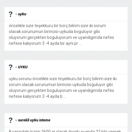
- uyku
öncelıkle sıze teşekkuru bir borç bilirim.size ıkı sorum
olacak.sorunumun birincisi-uykuda boguluyor gibi
oluyorum.gerçekten boguluyorum ve uyandıgımda nefes
nefese kalıyorum 3 -4 ayda bir aynı pr ...
- UYKU
uyku sorunu öncelıkle sıze teşekkuru bir borç bilirim.size ıkı
sorum olacak.sorunumun birincisi-uykuda boguluyor gibi
oluyorum.gerçekten boguluyorum ve uyandıgımda nefes
nefese kalıyorum 3 -4 ayda b ...
- surekli uyku isteme
8 yasindaki kizim 2600 gr.olarak dogdu suanda 22 kilo yemek