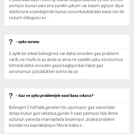
yemiyor bunun yani sira surekli uykum var basim agriyor diyor
doktoruna soyledigimde bunun sorumluluklardan kacis icin bir
cozum oldugunu so ...
- uyku sorunu
2 aylık bir erkek bebeğimiz var.daha önceden gaz problemi
vardı ,ne mutlu ki şu anda iyi.ama ne yazıkki uyku sorunumuz
bitmedi.daha önceden gaza bağlıyorduk.fakat gaz
sorunumuz çözüldükten sonra da uy ...
- Gaz ve uyku problemiyle nasıl basa cıkarız?
Bebegım 5 haftalık,geceleri hic uyumuyor gaz sancından
dolayı bütün gün rahatsız,günde 9 saat yatmıyor bile.Anne
sütünün yanında mamaylada besleniyor ,acaba problem
bundan mı kaynaklanıyor?Anne baba o ...