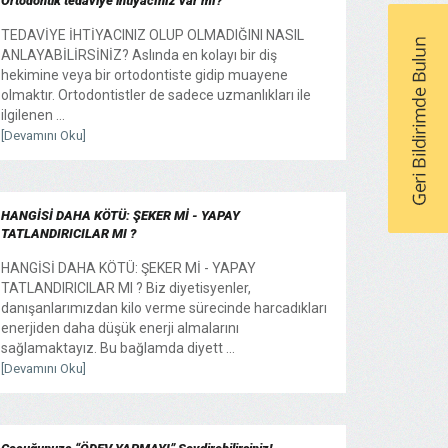
Ortodontik tedaviye ihtiyacınız var mı?
TEDAVİYE İHTİYACINIZ OLUP OLMADIĞINI NASIL
ANLAYABİLİRSİNİZ? Aslında en kolayı bir diş
hekimine veya bir ortodontiste gidip muayene
olmaktır. Ortodontistler de sadece uzmanlıkları ile
ilgilenen ...
[Devamını Oku]
HANGİSİ DAHA KÖTÜ: ŞEKER Mİ - YAPAY
TATLANDIRICILAR MI ?
HANGİSİ DAHA KÖTÜ: ŞEKER Mİ - YAPAY
TATLANDIRICILAR MI ? Biz diyetisyenler,
danışanlarımızdan kilo verme sürecinde harcadıkları
enerjiden daha düşük enerji almalarını
sağlamaktayız. Bu bağlamda diyett ...
[Devamını Oku]