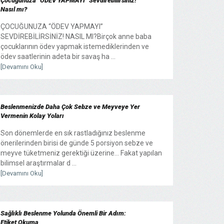
Çocuğunuza “ÖDEV YAPMAYI” Sevdirebilirsiniz!
Nasıl mı?
ÇOCUĞUNUZA “ÖDEV YAPMAYI”
SEVDİREBİLİRSİNİZ! NASIL MI?Birçok anne baba
çocuklarının ödev yapmak istemediklerinden ve
ödev saatlerinin adeta bir savaş ha ...
[Devamını Oku]
Beslenmenizde Daha Çok Sebze ve Meyveye Yer
Vermenin Kolay Yoları
Son dönemlerde en sık rastladığınız beslenme
önerilerinden birisi de günde 5 porsiyon sebze ve
meyve tüketmeniz gerektiği üzerine… Fakat yapılan
bilimsel araştırmalar d ...
[Devamını Oku]
Sağlıklı Beslenme Yolunda Önemli Bir Adım:
Etiket Okuma