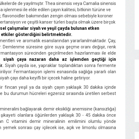
lkelerde de yayılmıştır. Thea sinensis veya Camalia sinensis
a işlenmesi ile elde edilen çayın kalitesi, bitkinin türüne ve
ay, flavonoidler bakımından zengin olması sebebiyle koroner
ipertansiyon ve çeşitli kanser türleri başta olmak üzere birçok
sel çalışmalar siyah ve yeşil çayda bulunan etken
tkiler gösterdiğini belirtmektedir.
mentleri ve aromatik esanslarından yararlanılmaktadır. Çay,
r. Demlenme süresine göre suya geçme oranı değişir, renk
n fermantasyon sürecinden geçirilmeden hazırlanması ile elde
y, siyah çaya nazaran daha az işlemden geçtiği için
r.
Siyah çayda ise, yapraklar toplandıktan sonra fermente
ştiriliyor. Fermantasyon işlemi esnasında sağlığa yararlı olan
yah çayı daha keyifli bir içecek haline getiriyor.
 fincan yeşil ya da siyah çayın yaklaşık 30 dakika içinde
 ve bu durumun hücreleri egzersiz sırasında üretilen serbest
neralini bağlayarak demir eksikliği anemisine (kansızlığa)
k şikayeti olanlara öğünlerden yaklaşık 30 - 45 dakika önce
dan C vitamini demir mineralinin emilimini olumlu yönde
 yemek sonrası çay içilecek ise, açık ve limonlu olmasına