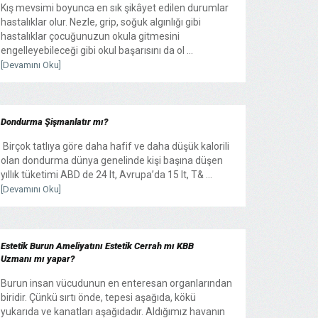
Kış mevsimi boyunca en sık şikâyet edilen durumlar
hastalıklar olur. Nezle, grip, soğuk algınlığı gibi
hastalıklar çocuğunuzun okula gitmesini
engelleyebileceği gibi okul başarısını da ol ...
[Devamını Oku]
Dondurma Şişmanlatır mı?
Birçok tatlıya göre daha hafif ve daha düşük kalorili
olan dondurma dünya genelinde kişi başına düşen
yıllık tüketimi ABD de 24 lt, Avrupa’da 15 lt, T& ...
[Devamını Oku]
Estetik Burun Ameliyatını Estetik Cerrah mı KBB
Uzmanı mı yapar?
Burun insan vücudunun en enteresan organlarından
biridir. Çünkü sırtı önde, tepesi aşağıda, kökü
yukarıda ve kanatları aşağıdadır. Aldığımız havanın