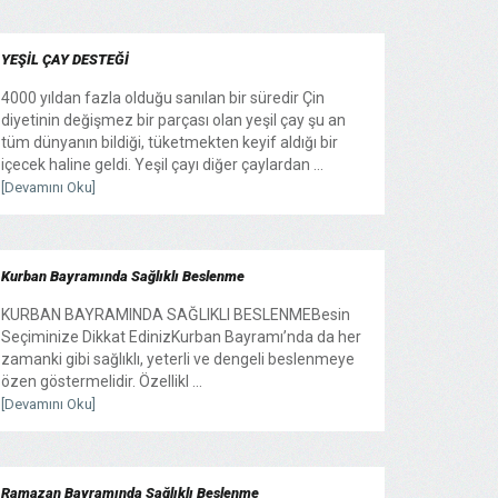
YEŞİL ÇAY DESTEĞİ
4000 yıldan fazla olduğu sanılan bir süredir Çin
diyetinin değişmez bir parçası olan yeşil çay şu an
tüm dünyanın bildiği, tüketmekten keyif aldığı bir
içecek haline geldi. Yeşil çayı diğer çaylardan ...
[Devamını Oku]
Kurban Bayramında Sağlıklı Beslenme
KURBAN BAYRAMINDA SAĞLIKLI BESLENMEBesin
Seçiminize Dikkat EdinizKurban Bayramı’nda da her
zamanki gibi sağlıklı, yeterli ve dengeli beslenmeye
özen göstermelidir. Özellikl ...
[Devamını Oku]
Ramazan Bayramında Sağlıklı Beslenme