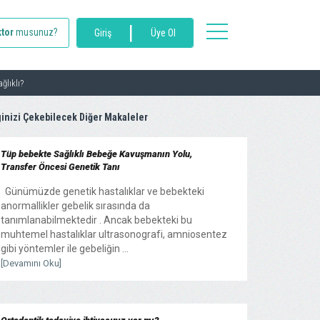
|
toggle
tor
musunuz?
Giriş
Üye Ol
navigation
ğlıklı?
ginizi Çekebilecek Diğer Makaleler
Tüp bebekte Sağlıklı Bebeğe Kavuşmanın Yolu,
Transfer Öncesi Genetik Tanı
Günümüzde genetik hastalıklar ve bebekteki
anormallikler gebelik sırasında da
tanımlanabilmektedir . Ancak bebekteki bu
muhtemel hastalıklar ultrasonografi, amniosentez
gibi yöntemler ile gebeliğin ...
[Devamını Oku]