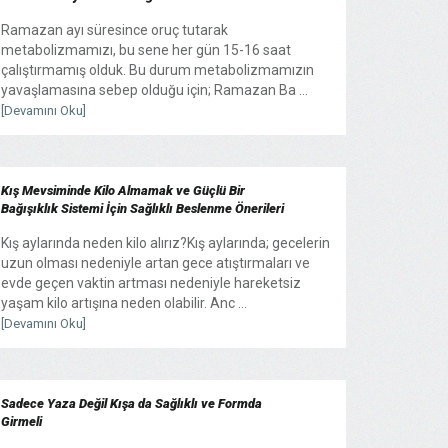
Ramazan ayı süresince oruç tutarak
metabolizmamızı, bu sene her gün 15-16 saat
çalıştırmamış olduk. Bu durum metabolizmamızın
yavaşlamasına sebep olduğu için; Ramazan Ba ...
[Devamını Oku]
Kış Mevsiminde Kilo Almamak ve Güçlü Bir
Bağışıklık Sistemi İçin Sağlıklı Beslenme Önerileri
Kış aylarında neden kilo alırız?Kış aylarında; gecelerin
uzun olması nedeniyle artan gece atıştırmaları ve
evde geçen vaktin artması nedeniyle hareketsiz
yaşam kilo artışına neden olabilir. Anc ...
[Devamını Oku]
Sadece Yaza Değil Kışa da Sağlıklı ve Formda
Girmeli