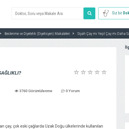
Siz bir
Dok
Beslenme ve Diyetetik (Diyetisyen) Makaleleri
Siyah Çay mı Yeşil Çay mı Daha Sa
İl
SAĞLIKLI?
3760 Görüntülenme
0 Yorum
n çay, çok eski çağlarda Uzak Doğu ülkelerinde kullanılan