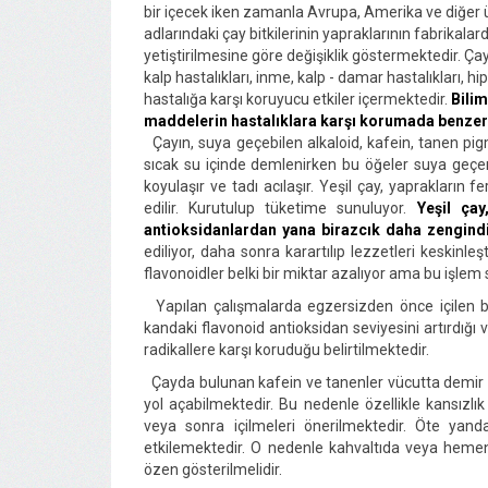
bir içecek iken zamanla Avrupa, Amerika ve diğer ü
adlarındaki çay bitkilerinin yapraklarının fabrikalard
yetiştirilmesine göre değişiklik göstermektedir. Ç
kalp hastalıkları, inme, kalp - damar hastalıkları, h
hastalığa karşı koruyucu etkiler içermektedir.
Bilim
maddelerin hastalıklara karşı korumada benzer e
Çayın, suya geçebilen alkaloid, kafein, tanen pig
sıcak su içinde demlenirken bu öğeler suya geçe
koyulaşır ve tadı acılaşır. Yeşil çay, yaprakları
edilir. Kurutulup tüketime sunuluyor.
Yeşil ça
antioksidanlardan yana birazcık daha zengindi
ediliyor, daha sonra karartılıp lezzetleri keskinle
flavonoidler belki bir miktar azalıyor ama bu işlem si
Yapılan çalışmalarda egzersizden önce içilen bir
kandaki flavonoid antioksidan seviyesini artırdığı
radikallere karşı koruduğu belirtilmektedir.
Çayda bulunan kafein ve tanenler vücutta demir mi
yol açabilmektedir. Bu nedenle özellikle kansızlı
veya sonra içilmeleri önerilmektedir. Öte yan
etkilemektedir. O nedenle kahvaltıda veya hemen
özen gösterilmelidir.