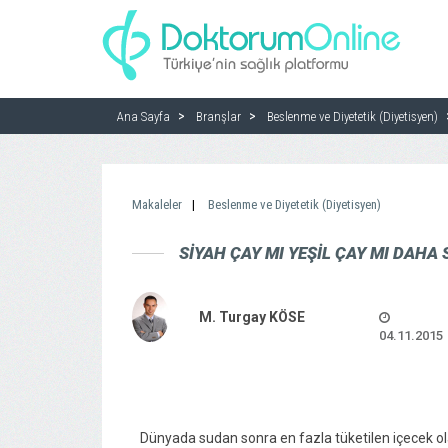
Ana Sayfa
Branşlar
Beslenme ve Diyetetik (Diyetisyen)
Makaleler
Beslenme ve Diyetetik (Diyetisyen)
SIYAH ÇAY MI YEŞIL ÇAY MI DAHA 
M. Turgay KÖSE
04.11.2015
Dünyada sudan sonra en fazla tüketilen içecek ola