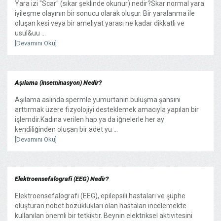
Yara izi "Scar" (sıkar şeklinde okunur) nedir?Skar normal yara
iyileşme olayının bir sonucu olarak oluşur. Bir yaralanma ile
oluşan kesi veya bir ameliyat yarası ne kadar dikkatli ve
usul&uu ...
[Devamını Oku]
Aşılama (inseminasyon) Nedir?
Aşılama aslında spermle yumurtanın buluşma şansını
arttırmak üzere fizyolojiyi desteklemek amacıyla yapılan bir
işlemdir.Kadına verilen hap ya da iğnelerle her ay
kendiliğinden oluşan bir adet yu ...
[Devamını Oku]
Elektroensefalografi (EEG) Nedir?
Elektroensefalografi (EEG), epilepsili hastaları ve şüphe
oluşturan nöbet bozuklukları olan hastaları incelemekte
kullanılan önemli bir tetkiktir. Beynin elektriksel aktivitesini