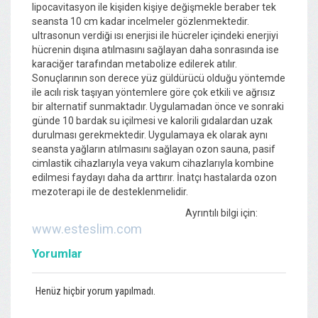
lipocavitasyon ile kişiden kişiye değişmekle beraber tek
seansta 10 cm kadar incelmeler gözlenmektedir.
ultrasonun verdiği ısı enerjisi ile hücreler içindeki enerjiyi
hücrenin dışına atılmasını sağlayan daha sonrasında ise
karaciğer tarafından metabolize edilerek atılır.
Sonuçlarının son derece yüz güldürücü olduğu yöntemde
ile acılı risk taşıyan yöntemlere göre çok etkili ve ağrısız
bir alternatif sunmaktadır. Uygulamadan önce ve sonraki
günde 10 bardak su içilmesi ve kalorili gıdalardan uzak
durulması gerekmektedir. Uygulamaya ek olarak aynı
seansta yağların atılmasını sağlayan ozon sauna, pasif
cimlastik cihazlarıyla veya vakum cihazlarıyla kombine
edilmesi faydayı daha da arttırır. İnatçı hastalarda ozon
mezoterapi ile de desteklenmelidir.
Ayrıntılı bilgi için:
www.esteslim.com
Yorumlar
Henüz hiçbir yorum yapılmadı.