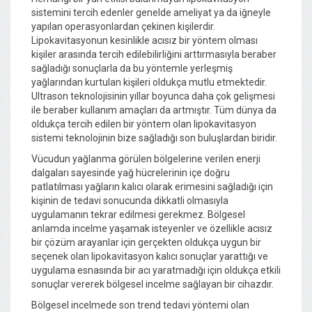
sistemini tercih edenler genelde ameliyat ya da iğneyle
yapılan operasyonlardan çekinen kişilerdir.
Lipokavitasyonun kesinlikle acısız bir yöntem olması
kişiler arasında tercih edilebilirliğini arttırmasıyla beraber
sağladığı sonuçlarla da bu yöntemle yerleşmiş
yağlarından kurtulan kişileri oldukça mutlu etmektedir.
Ultrason teknolojisinin yıllar boyunca daha çok gelişmesi
ile beraber kullanım amaçları da artmıştır. Tüm dünya da
oldukça tercih edilen bir yöntem olan lipokavitasyon
sistemi teknolojinin bize sağladığı son buluşlardan biridir.
Vücudun yağlanma görülen bölgelerine verilen enerji
dalgaları sayesinde yağ hücrelerinin içe doğru
patlatılması yağların kalıcı olarak erimesini sağladığı için
kişinin de tedavi sonucunda dikkatli olmasıyla
uygulamanın tekrar edilmesi gerekmez. Bölgesel
anlamda incelme yaşamak isteyenler ve özellikle acısız
bir çözüm arayanlar için gerçekten oldukça uygun bir
seçenek olan lipokavitasyon kalıcı sonuçlar yarattığı ve
uygulama esnasında bir acı yaratmadığı için oldukça etkili
sonuçlar vererek bölgesel incelme sağlayan bir cihazdır.
Bölgesel incelmede son trend tedavi yöntemi olan