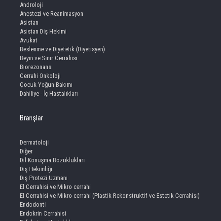
Androloji
Anestezi ve Reanimasyon
Asistan
Asistan Diş Hekimi
Avukat
Beslenme ve Diyetetik (Diyetisyen)
Beyin ve Sinir Cerrahisi
Biorezonans
Cerrahi Onkoloji
Çocuk Yoğun Bakımı
Dahiliye - İç Hastalıkları
Branşlar
Dermatoloji
Diğer
Dil Konuşma Bozuklukları
Diş Hekimliği
Diş Protezi Uzmanı
El Cerrahisi ve Mikro cerrahi
El Cerrahisi ve Mikro cerrahi (Plastik Rekonstruktif ve Estetik Cerrahisi)
Endodonti
Endokrin Cerrahisi