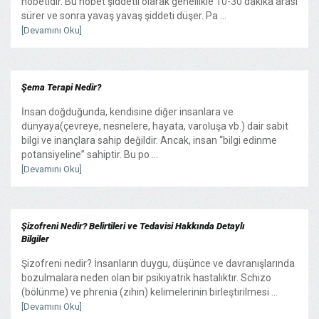
nöbetidir. Bu nöbet şiddetli olarak genellikle 10-30 dakika arası
sürer ve sonra yavaş yavaş şiddeti düşer. Pa ...
[Devamını Oku]
Şema Terapi Nedir?
İnsan doğduğunda, kendisine diğer insanlara ve
dünyaya(çevreye, nesnelere, hayata, varoluşa vb.) dair sabit
bilgi ve inançlara sahip değildir. Ancak, insan “bilgi edinme
potansiyeline” sahiptir. Bu po ...
[Devamını Oku]
Şizofreni Nedir? Belirtileri ve Tedavisi Hakkında Detaylı
Bilgiler
Şizofreni nedir? İnsanların duygu, düşünce ve davranışlarında
bozulmalara neden olan bir psikiyatrik hastalıktır. Schizo
(bölünme) ve phrenia (zihin) kelimelerinin birleştirilmesi ...
[Devamını Oku]