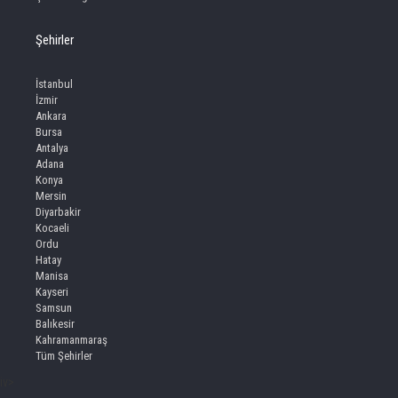
Şehirler
İstanbul
İzmir
Ankara
Bursa
Antalya
Adana
Konya
Mersin
Diyarbakir
Kocaeli
Ordu
Hatay
Manisa
Kayseri
Samsun
Balıkesir
Kahramanmaraş
Tüm Şehirler
iv>