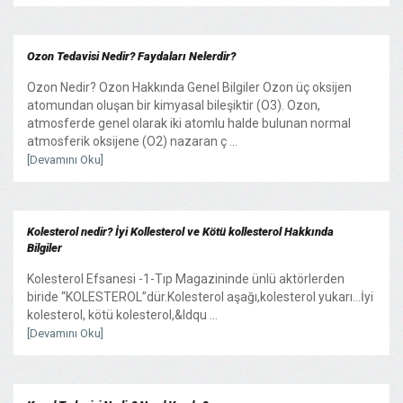
Ozon Tedavisi Nedir? Faydaları Nelerdir?
Ozon Nedir? Ozon Hakkında Genel Bilgiler Ozon üç oksijen
atomundan oluşan bir kimyasal bileşiktir (O3). Ozon,
atmosferde genel olarak iki atomlu halde bulunan normal
atmosferik oksijene (O2) nazaran ç ...
[Devamını Oku]
Kolesterol nedir? İyi Kollesterol ve Kötü kollesterol Hakkında
Bilgiler
Kolesterol Efsanesi -1-Tıp Magazininde ünlü aktörlerden
biride “KOLESTEROL”dür.Kolesterol aşağı,kolesterol yukarı…İyi
kolesterol, kötü kolesterol,&ldqu ...
[Devamını Oku]