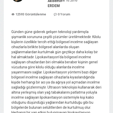
08.10.2010
Akdemir
ERDEM
12593 Görüntülenme
0 Yorum
Günden güne giderek gelişen teknoloji yardımıyla
şişmanlık sorununa çeşitli çözümler üretilmektedir. Kilolu
kişilerin özellikle tercih ettiği bölgesel incelme sağlayan
cihazlarla birlikte bölgesel alanlarda oluşan
yağlanmalardan kurtulmak gün geçtikçe daha kolay bir
hal almaktadır. Lipokavitasyon'da bölgesel incelme
sağlayan cihazlardan biri olmakla beraber kişinin genel
vücuduna göre kilolu olduğu alanlarda incelme
yaşanmasını sağlar. Lipokavitasyon yöntemi bazı diğer
bölgesel incelme sağlayan cihazlarla kıyaslandığında
kişide herhangi bir acı ya da ağrıya yol açmadan incelme
sağladığı gözlenmiştir. Ultrason teknolojisi kullanarak deri
altına yerleşmiş olan yağ tabakalarını patlatma yoluyla
incelme sağlayan lipokavitasyon sistemiyle kişi kalıcı
olduğunu düşündüğü yağlarından kurtulduğu gibi bu
bölgelerde bulunan selülitlerden de kurtulmuş olur.
Herhangi bir yan etkisi bulunmayan lipokavitasyon