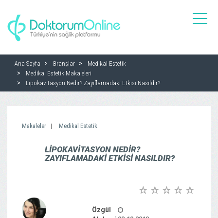
toggle
naviga
Ana Sayfa
Branşlar
Medikal Estetik
Medikal Estetik Makaleleri
Lipokavitasyon Nedir? Zayıflamadaki Etkisi Nasıldır?
Makaleler
Medikal Estetik
LIPOKAVITASYON NEDIR?
ZAYIFLAMADAKI ETKISI NASILDIR?
Özgül