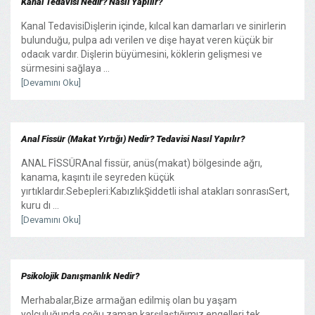
Kanal Tedavisi Nedir? Nasıl Yapılır?
Kanal TedavisiDişlerin içinde, kılcal kan damarları ve sinirlerin
bulunduğu, pulpa adı verilen ve dişe hayat veren küçük bir
odacık vardır. Dişlerin büyümesini, köklerin gelişmesi ve
sürmesini sağlaya ...
[Devamını Oku]
Anal Fissür (Makat Yırtığı) Nedir? Tedavisi Nasıl Yapılır?
ANAL FİSSÜRAnal fissür, anüs(makat) bölgesinde ağrı,
kanama, kaşıntı ile seyreden küçük
yırtıklardır.Sebepleri:KabızlıkŞiddetli ishal atakları sonrasıSert,
kuru dı ...
[Devamını Oku]
Psikolojik Danışmanlık Nedir?
Merhabalar,Bize armağan edilmiş olan bu yaşam
yolculuğunda çoğu zaman karşılaştığımız engelleri tek