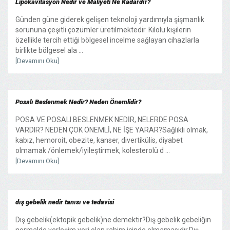
Lipokavitasyon Nedir ve Maliyeti Ne Kadardır?
Günden güne giderek gelişen teknoloji yardımıyla şişmanlık
sorununa çeşitli çözümler üretilmektedir. Kilolu kişilerin
özellikle tercih ettiği bölgesel incelme sağlayan cihazlarla
birlikte bölgesel ala ...
[Devamını Oku]
Posalı Beslenmek Nedir? Neden Önemlidir?
POSA VE POSALI BESLENMEK NEDİR, NELERDE POSA
VARDIR? NEDEN ÇOK ÖNEMLİ, NE İŞE YARAR?Sağlıklı olmak,
kabız, hemoroit, obezite, kanser, divertikülis, diyabet
olmamak /önlemek/iyileştirmek, kolesterolü d ...
[Devamını Oku]
dış gebelik nedir tanısı ve tedavisi
Dış gebelik(ektopik gebelik)ne demektir?Dış gebelik gebeliğin
normalde yerleşim yeri olan rahim içinde olmamasıdır.Dış