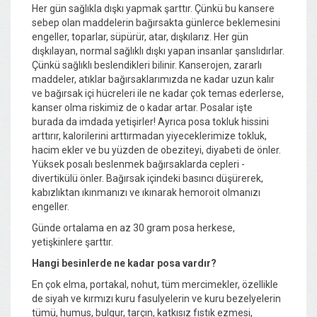
Her gün sağlıkla dışkı yapmak şarttır. Çünkü bu kansere
sebep olan maddelerin bağırsakta günlerce beklemesini
engeller, toparlar, süpürür, atar, dışkılarız. Her gün
dışkılayan, normal sağlıklı dışkı yapan insanlar şanslıdırlar.
Çünkü sağlıklı beslendikleri bilinir. Kanserojen, zararlı
maddeler, atıklar bağırsaklarımızda ne kadar uzun kalır
ve bağırsak içi hücreleri ile ne kadar çok temas ederlerse,
kanser olma riskimiz de o kadar artar. Posalar işte
burada da imdada yetişirler! Ayrıca posa tokluk hissini
arttırır, kalorilerini arttırmadan yiyeceklerimize tokluk,
hacim ekler ve bu yüzden de obeziteyi, diyabeti de önler.
Yüksek posalı beslenmek bağırsaklarda cepleri -
divertikülü önler. Bağırsak içindeki basıncı düşürerek,
kabızlıktan ıkınmanızı ve ıkınarak hemoroit olmanızı
engeller.
Günde ortalama en az 30 gram posa herkese,
yetişkinlere şarttır.
Hangi besinlerde ne kadar posa vardır?
En çok elma, portakal, nohut, tüm mercimekler, özellikle
de siyah ve kırmızı kuru fasulyelerin ve kuru bezelyelerin
tümü, humus, bulgur, tarçın, katkısız fıstık ezmesi,