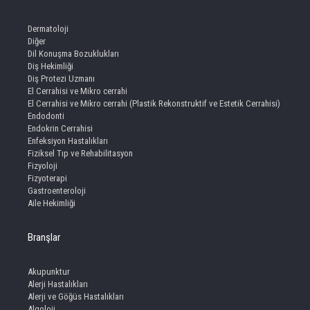
Dermatoloji
Diğer
Dil Konuşma Bozuklukları
Diş Hekimliği
Diş Protezi Uzmanı
El Cerrahisi ve Mikro cerrahi
El Cerrahisi ve Mikro cerrahi (Plastik Rekonstruktif ve Estetik Cerrahisi)
Endodonti
Endokrin Cerrahisi
Enfeksiyon Hastalıkları
Fiziksel Tıp ve Rehabilitasyon
Fizyoloji
Fizyoterapi
Gastroenteroloji
Aile Hekimliği
Branşlar
Akupunktur
Alerji Hastalıkları
Alerji ve Göğüs Hastalıkları
Algoloji