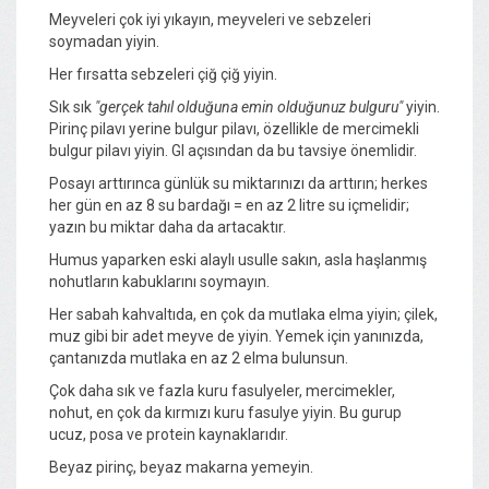
Meyveleri çok iyi yıkayın, meyveleri ve sebzeleri
soymadan yiyin.
Her fırsatta sebzeleri çiğ çiğ yiyin.
Sık sık
"gerçek tahıl olduğuna emin olduğunuz bulguru"
yiyin.
Pirinç pilavı yerine bulgur pilavı, özellikle de mercimekli
bulgur pilavı yiyin. GI açısından da bu tavsiye önemlidir.
Posayı arttırınca günlük su miktarınızı da arttırın; herkes
her gün en az 8 su bardağı = en az 2 litre su içmelidir;
yazın bu miktar daha da artacaktır.
Humus yaparken eski alaylı usulle sakın, asla haşlanmış
nohutların kabuklarını soymayın.
Her sabah kahvaltıda, en çok da mutlaka elma yiyin; çilek,
muz gibi bir adet meyve de yiyin. Yemek için yanınızda,
çantanızda mutlaka en az 2 elma bulunsun.
Çok daha sık ve fazla kuru fasulyeler, mercimekler,
nohut, en çok da kırmızı kuru fasulye yiyin. Bu gurup
ucuz, posa ve protein kaynaklarıdır.
Beyaz pirinç, beyaz makarna yemeyin.