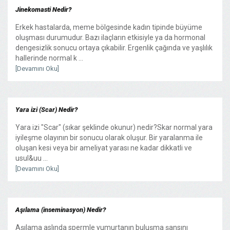
Jinekomasti Nedir?
Erkek hastalarda, meme bölgesinde kadın tipinde büyüme
oluşması durumudur. Bazı ilaçların etkisiyle ya da hormonal
dengesizlik sonucu ortaya çıkabilir. Ergenlik çağında ve yaşlılık
hallerinde normal k ...
[Devamını Oku]
Yara izi (Scar) Nedir?
Yara izi "Scar" (sıkar şeklinde okunur) nedir?Skar normal yara
iyileşme olayının bir sonucu olarak oluşur. Bir yaralanma ile
oluşan kesi veya bir ameliyat yarası ne kadar dikkatli ve
usul&uu ...
[Devamını Oku]
Aşılama (inseminasyon) Nedir?
Aşılama aslında spermle yumurtanın buluşma şansını