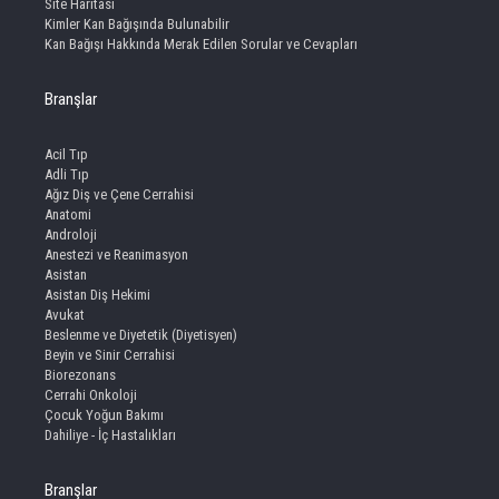
Site Haritası
Kimler Kan Bağışında Bulunabilir
Kan Bağışı Hakkında Merak Edilen Sorular ve Cevapları
Branşlar
Acil Tıp
Adli Tıp
Ağız Diş ve Çene Cerrahisi
Anatomi
Androloji
Anestezi ve Reanimasyon
Asistan
Asistan Diş Hekimi
Avukat
Beslenme ve Diyetetik (Diyetisyen)
Beyin ve Sinir Cerrahisi
Biorezonans
Cerrahi Onkoloji
Çocuk Yoğun Bakımı
Dahiliye - İç Hastalıkları
Branşlar