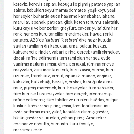
kereviz, kereviz sapları, kabuğu ile pişmiş patates yapılan
salata, kabukları soyulmamış domates, yeşil-koyu yeşil
her şeyler, buharda-suda haşlama karnabahar, lahana,
marullar, ıspanak, patlıcan, çilek, keten tohumu, salatalık,
kuru kayısı ve benzerleri, greyfurt, çavdar, yulaf tüm her
renk, her cins kuru taneliler mercimekler, havuç, renkli
patates, ABD'de
"all bran" "oat bran"
diye hazır kutuda
satılan tahılların dış kabukları, arpa, bulgur, kuskus,
kahverengi pirinçler, yabani pirinç, gerçek tahıllı ekmekler,
doğal- rafine edilmemiş tam tahıl olan her şey, evde
yapılmış patlamış mısır, elma, portakal, tüm narenciye
meyveleri, kuru incir, kuru erik, kuru kayısı, hurma, kuru
üzümler, frambuaz, armut, ıspanak, mango, enginar,
kabaklar, bal kabağı, bezelye, brokoli, kabuğu ile elma,
muz, pişmiş mercimek, kuru bezelyeler, tüm sebzeler,
tüm kuru ve taze meyveler, tam gerçek, işlenmemiş-
rafine edilmemiş tüm tahıllar ve ürünleri, buğday, bulgur,
kuskus, kahverengi pirinç, mısır, tam tahıllı mısır unu,
evde patlamış mısır, yulaf, kabukları alınmış çavdar,
bütün çavdar ve ürünleri, yabani pirinç. Ama rekor
enginar ve nohutta, humusta, kuru fasulye,
mercimeklerde.