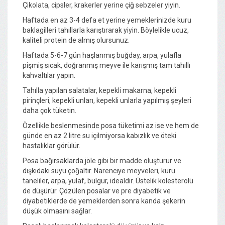
Çikolata, cipsler, krakerler yerine çiğ sebzeler yiyin.
Haftada en az 3-4 defa et yerine yemeklerinizde kuru
baklagilleri tahıllarla karıştırarak yiyin. Böylelikle ucuz,
kaliteli protein de almış olursunuz.
Haftada 5-6-7 gün haşlanmış buğday, arpa, yulafla
pişmiş sıcak, doğranmış meyve ile karışmış tam tahıllı
kahvaltılar yapın.
Tahılla yapılan salatalar, kepekli makarna, kepekli
pirinçleri, kepekli unları, kepekli unlarla yapılmış şeyleri
daha çok tüketin.
Özellikle beslenmesinde posa tüketimi az ise ve hem de
günde en az 2 litre su içilmiyorsa kabızlık ve öteki
hastalıklar görülür.
Posa bağırsaklarda jöle gibi bir madde oluşturur ve
dışkıdaki suyu çoğaltır. Narenciye meyveleri, kuru
taneliler, arpa, yulaf, bulgur, idealdir. Üstelik kolesterolü
de düşürür. Çözülen posalar ve pre diyabetik ve
diyabetiklerde de yemeklerden sonra kanda şekerin
düşük olmasını sağlar.