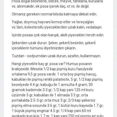
Posa doğal besinlerle, sebze, meyve, tahıllarla, kurularla
vs. alınmalıdır; ek posa içerek ilaç, ot vs. ile değil.
Olmanız gereken normal kiloda kalmaya dikkat edin.
Yağlar, doymuş hayvani kırmızı etler ve tereyağları
vs.'den, kolesterollü yiyeceklerden uzak kalın, vedalaşın.
İçinde posası çok olan karışık, akıllı yiyecekleri tercih edin.
Şekerden uzak durun. Şeker, şekerli besinler, şekerli
içeceklerin tümünü diyetinizden çıkarın.
Tuzdan - sodyumdan uzak durun, azaltın, kullanmayın.
Hangi yiyecekte kaç gr. posa var? Humus posanın
kraliçesidir. Mesela 1/2 kap pişmiş kuru fasulyede
ortalama 9,5 gr posa vardır. 1 orta boy pişmiş havuç,
kabukları ile pişmiş renkli patateste, 5 gr; 1/2 kap pişmiş
bezelyede 4.4 gr; kabuğu ile 1 armutta 4 gram; 30
gramcık bademde 3.3.gr; 1/2 kap yani 125 ml kuru
üzümde 3 gr; kabukları ile 1 elmada 3.3 gr; orta
portakalda 2.5-3 gr; orta muz 3 gr; 2/3 kap şekersiz
pişmiş elma sosunda 3.6 gr; 1 bütün kuru kayısıda 1.7 gr;
1 büyük pişmiş enginar 4.5 gr; 1/4 kap yani 60 ml
avokado kup küp 1.7 gr; 1 kap yani 250 ml pişmiş az sulu