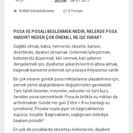
08.01.2011
AYDIN
15458 Görüntülenme
0 Yorum
POSA VE POSALI BESLENMEK NEDİR, NELERDE POSA
VARDIR? NEDEN ÇOK ÖNEMLİ, NE İŞE YARAR?
Sağlıklı olmak, kabız, hemoroit, obezite, kanser,
divertikülis, diyabet olmamak /önlemek/iyileştirmek,
kolesterolü düşürmek, kilo vermek, kan şekerini
dengelemek için; diyabetse şekerini kontrol altına almak,
bağırsak kanserini önlemek için posaya ihtiyacımız vardır.
Bir çok insanın günlük posa miktarlarına ulaşabilmesi için,
yemek yeme alışkanlıklarını değiştirmeleri gerekebilir.
Tam tahıllı besinler, meyveler, sebzeler ve tüm kuru
taneliler posa içermektedir. Posa ile birlikte su miktarı da
arttırılmalıdır. Günde her gün 2 litre = 8 su bardağı su
içmelisiniz. Posalar suyla şişer ve bağırsaklarınızı
süpürür, boşaltır. Bağırsakların, sağlığınızın belediye
başkanı posadır!
En çok da çocuklarda obeziteyi, kolesterolü, diyabeti