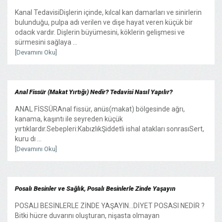
Kanal TedavisiDişlerin içinde, kılcal kan damarları ve sinirlerin
bulunduğu, pulpa adı verilen ve dişe hayat veren küçük bir
odacık vardır. Dişlerin büyümesini, köklerin gelişmesi ve
sürmesini sağlaya ...
[Devamını Oku]
Anal Fissür (Makat Yırtığı) Nedir? Tedavisi Nasıl Yapılır?
ANAL FİSSÜRAnal fissür, anüs(makat) bölgesinde ağrı,
kanama, kaşıntı ile seyreden küçük
yırtıklardır.Sebepleri:KabızlıkŞiddetli ishal atakları sonrasıSert,
kuru dı ...
[Devamını Oku]
Posalı Besinler ve Sağlık, Posalı Besinlerle Zinde Yaşayın
POSALI BESİNLERLE ZİNDE YAŞAYIN...DİYET POSASI NEDİR ?
Bitki hücre duvarını oluşturan, nişasta olmayan