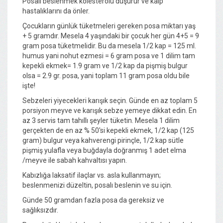
Posalı beslenmek kolesterolü düşürür ve kalp
hastalıklarını da önler.
Çocukların günlük tüketmeleri gereken posa miktarı yaş
+ 5 gramdır. Mesela 4 yaşındaki bir çocuk her gün 4+5 = 9
gram posa tüketmelidir. Bu da mesela 1/2 kap = 125 ml.
humus yani nohut ezmesi = 6 gram posa ve 1 dilim tam
kepekli ekmek= 1.9 gram ve 1/2 kap da pişmiş bulgur
olsa = 2.9 gr. posa, yani toplam 11 gram posa oldu bile
işte!
Sebzeleri yiyecekleri karışık seçin. Günde en az toplam 5
porsiyon meyve ve karışık sebze yemeye dikkat edin. En
az 3 servis tam tahıllı şeyler tüketin. Mesela 1 dilim
gerçekten de en az % 50'si kepekli ekmek, 1/2 kap (125
gram) bulgur veya kahverengi pirinçle, 1/2 kap sütle
pişmiş yulafla veya buğdayla doğranmış 1 adet elma
/meyve ile sabah kahvaltısı yapın.
Kabızlığa laksatif ilaçlar vs. asla kullanmayın;
beslenmenizi düzeltin, posalı beslenin ve su için.
Günde 50 gramdan fazla posa da gereksiz ve
sağlıksızdır.