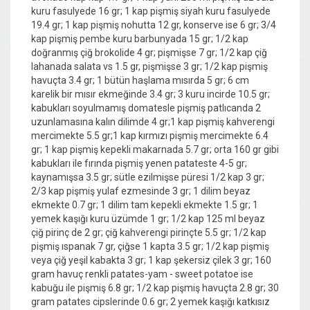
kuru fasulyede 16 gr; 1 kap pişmiş siyah kuru fasulyede
19.4 gr; 1 kap pişmiş nohutta 12 gr, konserve ise 6 gr; 3/4
kap pişmiş pembe kuru barbunyada 15 gr; 1/2 kap
doğranmış çiğ brokolide 4 gr; pişmişse 7 gr; 1/2 kap çiğ
lahanada salata vs 1.5 gr, pişmişse 3 gr; 1/2 kap pişmiş
havuçta 3.4 gr; 1 bütün haşlama mısırda 5 gr; 6 cm
karelik bir mısır ekmeğinde 3.4 gr; 3 kuru incirde 10.5 gr;
kabukları soyulmamış domatesle pişmiş patlıcanda 2
uzunlamasına kalın dilimde 4 gr;1 kap pişmiş kahverengi
mercimekte 5.5 gr;1 kap kırmızı pişmiş mercimekte 6.4
gr; 1 kap pişmiş kepekli makarnada 5.7 gr; orta 160 gr gibi
kabukları ile fırında pişmiş yenen patateste 4-5 gr;
kaynamışsa 3.5 gr; sütle ezilmişse püresi 1/2 kap 3 gr;
2/3 kap pişmiş yulaf ezmesinde 3 gr; 1 dilim beyaz
ekmekte 0.7 gr; 1 dilim tam kepekli ekmekte 1.5 gr; 1
yemek kaşığı kuru üzümde 1 gr; 1/2 kap 125 ml beyaz
çiğ pirinç de 2 gr; çiğ kahverengi pirinçte 5.5 gr; 1/2 kap
pişmiş ıspanak 7 gr, çiğse 1 kapta 3.5 gr; 1/2 kap pişmiş
veya çiğ yeşil kabakta 3 gr; 1 kap şekersiz çilek 3 gr; 160
gram havuç renkli patates-yam - sweet potatoe ise
kabuğu ile pişmiş 6.8 gr; 1/2 kap pişmiş havuçta 2.8 gr; 30
gram patates cipslerinde 0.6 gr; 2 yemek kaşığı katkısız