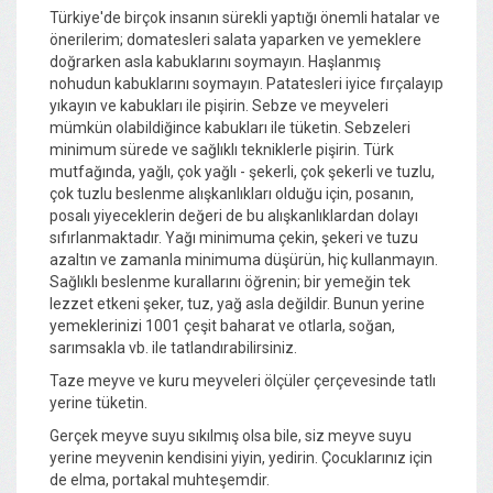
Türkiye'de birçok insanın sürekli yaptığı önemli hatalar ve
önerilerim; domatesleri salata yaparken ve yemeklere
doğrarken asla kabuklarını soymayın. Haşlanmış
nohudun kabuklarını soymayın. Patatesleri iyice fırçalayıp
yıkayın ve kabukları ile pişirin. Sebze ve meyveleri
mümkün olabildiğince kabukları ile tüketin. Sebzeleri
minimum sürede ve sağlıklı tekniklerle pişirin. Türk
mutfağında, yağlı, çok yağlı - şekerli, çok şekerli ve tuzlu,
çok tuzlu beslenme alışkanlıkları olduğu için, posanın,
posalı yiyeceklerin değeri de bu alışkanlıklardan dolayı
sıfırlanmaktadır. Yağı minimuma çekin, şekeri ve tuzu
azaltın ve zamanla minimuma düşürün, hiç kullanmayın.
Sağlıklı beslenme kurallarını öğrenin; bir yemeğin tek
lezzet etkeni şeker, tuz, yağ asla değildir. Bunun yerine
yemeklerinizi 1001 çeşit baharat ve otlarla, soğan,
sarımsakla vb. ile tatlandırabilirsiniz.
Taze meyve ve kuru meyveleri ölçüler çerçevesinde tatlı
yerine tüketin.
Gerçek meyve suyu sıkılmış olsa bile, siz meyve suyu
yerine meyvenin kendisini yiyin, yedirin. Çocuklarınız için
de elma, portakal muhteşemdir.