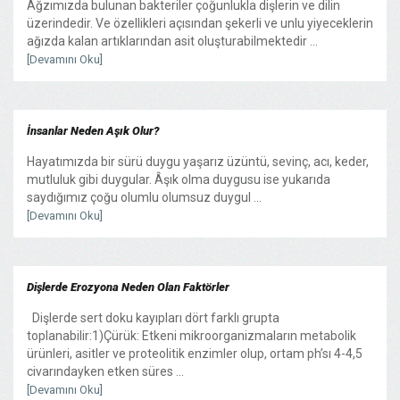
Ağzımızda bulunan bakteriler çoğunlukla dişlerin ve dilin
üzerindedir. Ve özellikleri açısından şekerli ve unlu yiyeceklerin
ağızda kalan artıklarından asit oluşturabilmektedir ...
[Devamını Oku]
İnsanlar Neden Aşık Olur?
Hayatımızda bir sürü duygu yaşarız üzüntü, sevinç, acı, keder,
mutluluk gibi duygular. Âşık olma duygusu ise yukarıda
saydığımız çoğu olumlu olumsuz duygul ...
[Devamını Oku]
Dişlerde Erozyona Neden Olan Faktörler
Dişlerde sert doku kayıpları dört farklı grupta
toplanabilir:1)Çürük: Etkeni mikroorganizmaların metabolik
ürünleri, asitler ve proteolitik enzimler olup, ortam ph’sı 4-4,5
civarındayken etken süres ...
[Devamını Oku]