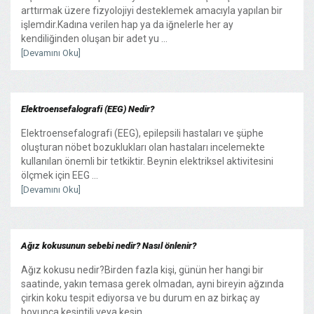
arttırmak üzere fizyolojiyi desteklemek amacıyla yapılan bir
işlemdir.Kadına verilen hap ya da iğnelerle her ay
kendiliğinden oluşan bir adet yu ...
[Devamını Oku]
Elektroensefalografi (EEG) Nedir?
Elektroensefalografi (EEG), epilepsili hastaları ve şüphe
oluşturan nöbet bozuklukları olan hastaları incelemekte
kullanılan önemli bir tetkiktir. Beynin elektriksel aktivitesini
ölçmek için EEG ...
[Devamını Oku]
Ağız kokusunun sebebi nedir? Nasıl önlenir?
Ağız kokusu nedir?Birden fazla kişi, günün her hangi bir
saatinde, yakın temasa gerek olmadan, ayni bireyin ağzında
çirkin koku tespit ediyorsa ve bu durum en az birkaç ay
boyunca kesintili veya kesin ...