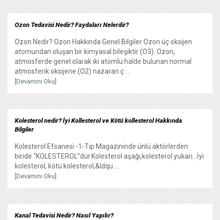
Ozon Tedavisi Nedir? Faydaları Nelerdir?
Ozon Nedir? Ozon Hakkında Genel Bilgiler Ozon üç oksijen
atomundan oluşan bir kimyasal bileşiktir (O3). Ozon,
atmosferde genel olarak iki atomlu halde bulunan normal
atmosferik oksijene (O2) nazaran ç ...
[Devamını Oku]
Kolesterol nedir? İyi Kollesterol ve Kötü kollesterol Hakkında
Bilgiler
Kolesterol Efsanesi -1-Tıp Magazininde ünlü aktörlerden
biride “KOLESTEROL”dür.Kolesterol aşağı,kolesterol yukarı…İyi
kolesterol, kötü kolesterol,&ldqu ...
[Devamını Oku]
Kanal Tedavisi Nedir? Nasıl Yapılır?