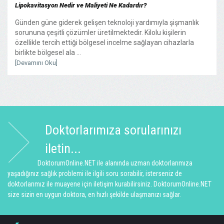
Lipokavitasyon Nedir ve Maliyeti Ne Kadardır?
Günden güne giderek gelişen teknoloji yardımıyla şişmanlık
sorununa çeşitli çözümler üretilmektedir. Kilolu kişilerin
özellikle tercih ettiği bölgesel incelme sağlayan cihazlarla
birlikte bölgesel ala ...
[Devamını Oku]
Doktorlarımıza sorularınızı
iletin...
DoktorumOnline.NET ile alanında uzman doktorlarımıza
yaşadığınız sağlık problemi ile ilgili soru sorabilir, isterseniz de
doktorlarımız ile muayene için iletişim kurabilirsiniz. DoktorumOnline.NET
size sizin en uygun doktora, en hızlı şekilde ulaşmanızı sağlar.