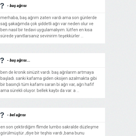
- baş ağrısı
merhaba, baş ağrım zaten vardı ama son günlerde
sağ şakağımda çok şiddetli ağrı var neden olur ve
ben nasıl bir tedavi uygulamalıyım. lütfen en kısa
sürede yanıtlarsanız sevinirim teşekkürler ...
- baş ağrısı...
ben de kronik sinüzit vardı. baş ağrılarım artmaya
başladı. sanki kafama giden oksijen azalmakta gibi
bir basınçlı tüm kafamı saran bi ağrı var, ağrı hafif
ama sürekli oluyor. bellek kaybı da var. a ...
- bel ağrısı
en son çektirdiğim flimde lumbo sakralde düzleşme
görülmüştür ,diye bir teşhis vardı ,bana bunu