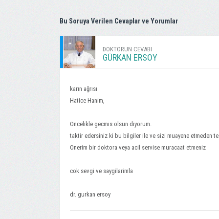
Bu Soruya Verilen Cevaplar ve Yorumlar
DOKTORUN CEVABI
GÜRKAN ERSOY
karın ağrısı
Hatice Hanim,
Oncelikle gecmis olsun diyorum.
taktir edersiniz ki bu bilgiler ile ve sizi muayene etmeden
Onerim bir doktora veya acil servise muracaat etmeniz
cok sevgi ve saygilarimla
dr. gurkan ersoy