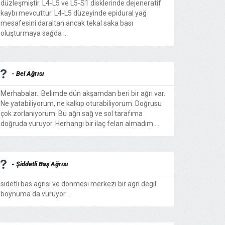
düzleşmiştir. L4-L5 ve L5-S1 disklerinde dejeneratif
kaybı mevcuttur. L4-L5 düzeyinde epidural yağ
mesafesini daraltan ancak tekal saka bası
oluşturmaya sağda ...
- Bel Ağrısı
Merhabalar.. Belimde dün akşamdan beri bir ağrı var.
Ne yatabiliyorum, ne kalkıp oturabiliyorum. Doğrusu
çok zorlanıyorum. Bu ağrı sağ ve sol tarafıma
doğruda vuruyor. Herhangi bir ilaç felan almadım ...
- Şiddetli Baş Ağrısı
sıdetlı bas agrısı ve donmesı merkezı bır agrı degıl
boynuma da vuruyor ...