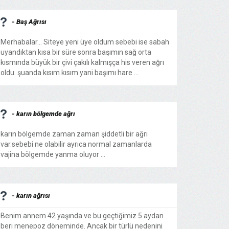
- Baş Ağrısı
Merhabalar... Siteye yeni üye oldum sebebi ise sabah
uyandıktan kısa bir süre sonra başımın sağ orta
kısmında büyük bir çivi çakılı kalmışça his veren ağrı
oldu. şuanda kısım kısım yani başımı hare ...
- karın bölgemde ağrı
karın bölgemde zaman zaman şiddetli bir ağrı
var.sebebi ne olabilir ayrıca normal zamanlarda
vajina bölgemde yanma oluyor ...
- karın ağrısı
Benim annem 42 yaşında ve bu geçtiğimiz 5 aydan
beri menepoz döneminde. Ancak bir türlü nedenini