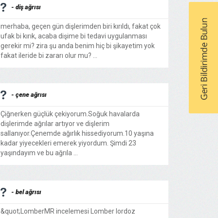
- diş ağrısı
merhaba, geçen gün dişlerimden biri kırıldı, fakat çok
ufak bi kırık, acaba dişime bi tedavi uygulanması
gerekir mi? zira şu anda benim hiç bi şikayetim yok
fakat ileride bi zararı olur mu? ...
- çene ağrısı
Çiğnerken güçlük çekiyorum.Soğuk havalarda
dişlerimde ağrılar artıyor ve dişlerim
sallanıyor.Çenemde ağırlık hissediyorum.10 yaşına
kadar yiyecekleri emerek yiyordum. Şimdi 23
yaşındayım ve bu ağrıla ...
- bel ağrısı
&quot;LomberMR incelemesi Lomber lordoz