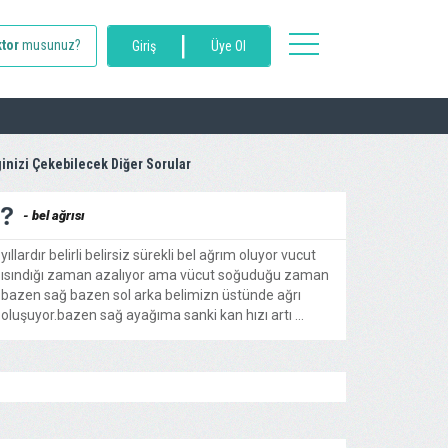
|
toggle
tor
musunuz?
Giriş
Üye Ol
navigation
ginizi Çekebilecek Diğer Sorular
- bel ağrısı
yıllardır belirli belirsiz sürekli bel ağrım oluyor vucut
ısındığı zaman azalıyor ama vücut soğuduğu zaman
bazen sağ bazen sol arka belimizn üstünde ağrı
oluşuyor.bazen sağ ayağıma sanki kan hızı artı ...