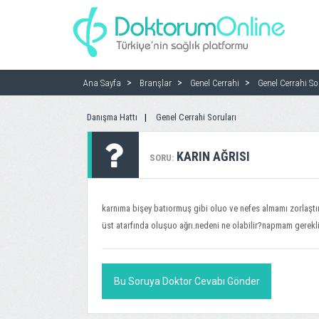
Ana Sayfa
Branşlar
Genel Cerrahi
Genel Cerrahi So
Danışma Hattı
Genel Cerrahi Soruları
KARIN AĞRISI
SORU:
karnıma bişey batıormuş gibi oluo ve nefes almamı zorlaştır
üst atarfında oluşuo ağrı.nedeni ne olabilir?napmam gerekl
Bu Soruya Doktor Cevabı Gönder