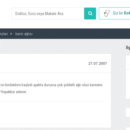
Siz bir
Dok
ruları
karın ağrısı
İl
27.07.2007
ıor.birdenbire başladı ayakta durunca çok şiddetli ağrı oluo.karnımın
i?teşekkür ederim.