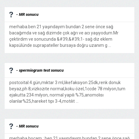
- MR sonucu
merhaba.ben 21 yaşındayım bundan 2 sene önce sağ
bacağımda ve sağ dizimde çok ağrı ve acı yaşıyodum.Mr
çektirdim ve sonucunda &#39;&#39;1- sağ diz eklem
kapsülünde suprapateller bursaya doğru uzanım g ...
- spermiogram test sonucu
postcoital:4.gün,mıktar 3 ml,likefaksıyon 25dk,renk donuk
beyaz,ph 8,vizkozıte normal,koku özel,1ccde 78 mılyon,tum
ejakutta 234 mılyon, normal yapılı %75,anomolısı
olanlar%25,hareket tıpı 3-4,motılıt ...
- MR sonucu
merhaba hocam ; ben 21 yaşındayım bundan 2 sene önce sağ