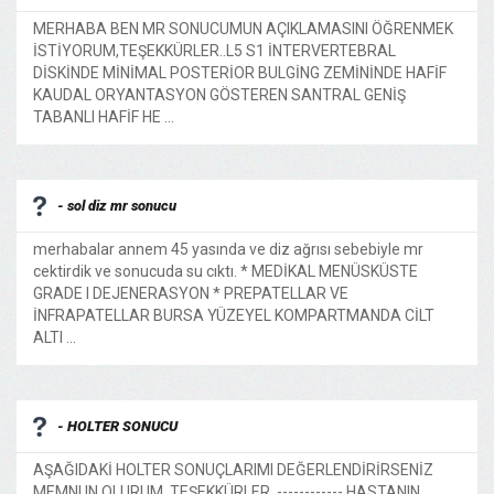
MERHABA BEN MR SONUCUMUN AÇIKLAMASINI ÖĞRENMEK
İSTİYORUM,TEŞEKKÜRLER..L5 S1 İNTERVERTEBRAL
DİSKİNDE MİNİMAL POSTERİOR BULGİNG ZEMİNİNDE HAFİF
KAUDAL ORYANTASYON GÖSTEREN SANTRAL GENİŞ
TABANLI HAFİF HE ...
- sol diz mr sonucu
merhabalar annem 45 yasında ve diz ağrısı sebebiyle mr
cektirdik ve sonucuda su cıktı. * MEDİKAL MENÜSKÜSTE
GRADE I DEJENERASYON * PREPATELLAR VE
İNFRAPATELLAR BURSA YÜZEYEL KOMPARTMANDA CİLT
ALTI ...
- HOLTER SONUCU
AŞAĞIDAKİ HOLTER SONUÇLARIMI DEĞERLENDİRİRSENİZ
MEMNUN OLURUM .TEŞEKKÜRLER. ------------ HASTANIN