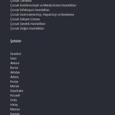
Çocuk Cerrahisi
Çocuk Endokrinolojik ve Metabolizma Hastalıkları
Çocuk Enfeksiyon Hastalıkları
Çocuk Gastroenteroloji, Hepatoloji ve Beslenme
Çocuk Gelişim Uzmanı
Çocuk Genetik Hastalıkları
Çocuk Göğüs Hastalıkları
Şehirler
İstanbul
İzmir
Ankara
Bursa
Antalya
Adana
Konya
Mersin
Diyarbakir
Kocaeli
Ordu
Hatay
Manisa
Kayseri