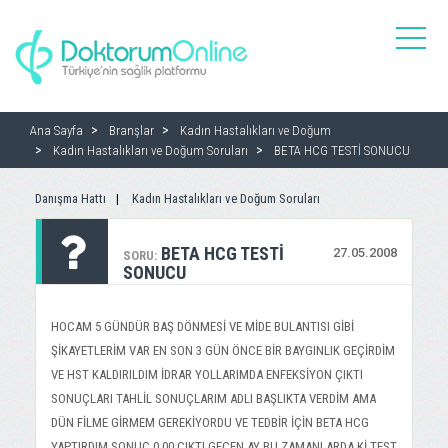
toggle
naviga
Ana Sayfa
Branşlar
Kadın Hastalıkları ve Doğum
Kadın Hastalıkları ve Doğum Soruları
BETA HCG TESTİ SONUCU
Danışma Hattı
Kadın Hastalıkları ve Doğum Soruları
BETA HCG TESTİ
27.05.2008
SORU:
SONUCU
HOCAM 5 GÜNDÜR BAŞ DÖNMESİ VE MİDE BULANTISI GİBİ
ŞİKAYETLERİM VAR EN SON 3 GÜN ÖNCE BİR BAYGINLIK GEÇİRDİM
VE HST KALDIRILDIM İDRAR YOLLARIMDA ENFEKSİYON ÇIKTI
SONUÇLARI TAHLİL SONUÇLARIM ADLI BAŞLIKTA VERDİM AMA
DÜN FİLME GİRMEM GEREKİYORDU VE TEDBİR İÇİN BETA HCG
YAPTIRDIM SONUÇ 0,00 ÇIKTI GEÇEN AY BU ZAMANLARDA Kİ TEST