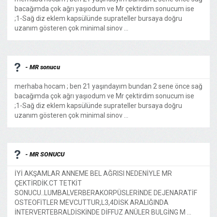
bacağımda çok ağrı yaşıodum ve Mr çektirdim sonucum ise
;1-Sağ diz eklem kapsülünde suprateller bursaya doğru
uzanım gösteren çok minimal sinov ...
- MR sonucu
merhaba hocam ; ben 21 yaşındayım bundan 2 sene önce sağ
bacağımda çok ağrı yaşıodum ve Mr çektirdim sonucum ise
;1-Sağ diz eklem kapsülünde suprateller bursaya doğru
uzanım gösteren çok minimal sinov ...
- MR SONUCU
İYİ AKŞAMLAR ANNEME BEL AĞRISI NEDENİYLE MR
ÇEKTİRDİK.CT TETKİT
SONUCU..LUMBALVERBERAKORPÜSLERİNDE DEJENARATİF
OSTEOFİTLER MEVCUTTUR,L3,4DİSK ARALIĞINDA
İNTERVERTEBRALDİSKİNDE DİFFUZ ANÜLER BULGİNG M ...