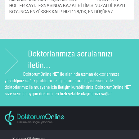
HOLTER KAYDI ESNASINDA BAZAL RİTİM SİNUZALDİ. KAYIT
BOYUNCA ENYÜKSEK KALP HIZI 128/DK, EN DÜŞÜK57 ...
Doktorlarımıza sorularınızı
iletin...
DoktorumOnline.NET ile alanında uzman doktorlarımıza
yaşadığınız sağlık problemi ile ilgili soru sorabilir, isterseniz de
doktorlarımız ile muayene için iletişim kurabilirsiniz. DoktorumOnline.NET
size sizin en uygun doktora, en hızlı şekilde ulaşmanızı sağlar.
Kullanıcı Sözleşmesi