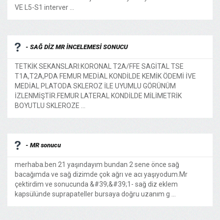
VE L5-S1 interver ...
- SAĞ DİZ MR İNCELEMESİ SONUCU
TETKİK SEKANSLARI:KORONAL T2A/FFE SAGİTAL TSE
T1A,T2A,PDA FEMUR MEDİAL KONDİLDE KEMİK ÖDEMİ İVE
MEDİAL PLATODA SKLEROZ İLE UYUMLU GÖRÜNÜM
İZLENMİŞTİR.FEMUR LATERAL KONDİLDE MİLİMETRİK
BOYUTLU SKLEROZE ...
- MR sonucu
merhaba.ben 21 yaşındayım bundan 2 sene önce sağ
bacağımda ve sağ dizimde çok ağrı ve acı yaşıyodum.Mr
çektirdim ve sonucunda &#39;&#39;1- sağ diz eklem
kapsülünde suprapateller bursaya doğru uzanım g ...