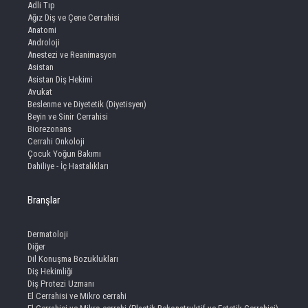
Adli Tıp
Ağız Diş ve Çene Cerrahisi
Anatomi
Androloji
Anestezi ve Reanimasyon
Asistan
Asistan Diş Hekimi
Avukat
Beslenme ve Diyetetik (Diyetisyen)
Beyin ve Sinir Cerrahisi
Biorezonans
Cerrahi Onkoloji
Çocuk Yoğun Bakımı
Dahiliye - İç Hastalıkları
Branşlar
Dermatoloji
Diğer
Dil Konuşma Bozuklukları
Diş Hekimliği
Diş Protezi Uzmanı
El Cerrahisi ve Mikro cerrahi