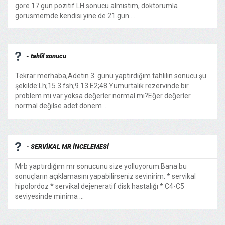
gore 17.gun pozitif LH sonucu almistim, doktorumla
gorusmemde kendisi yine de 21.gun ...
- tahlil sonucu
Tekrar merhaba,Adetin 3. günü yaptırdığım tahlilin sonucu şu
şekilde:Lh;15.3 fsh;9.13 E2;48 Yumurtalık rezervinde bir
problem mi var yoksa değerler normal mi?Eğer değerler
normal değilse adet dönem ...
- SERVİKAL MR İNCELEMESİ
Mrb yaptırdığım mr sonucunu size yolluyorum.Bana bu
sonuçların açıklamasını yapabilirseniz sevinirim. * servikal
hipolordoz * servikal dejeneratif disk hastalığı * C4-C5
seviyesinde minima ...