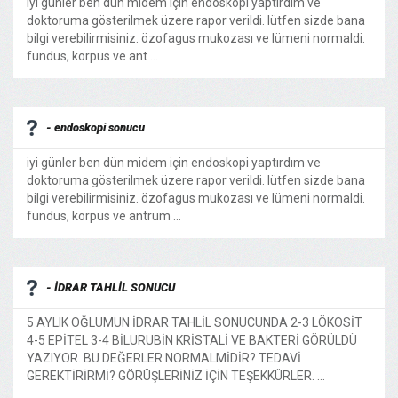
iyi günler ben dün midem için endoskopi yaptırdım ve
doktoruma gösterilmek üzere rapor verildi. lütfen sizde bana
bilgi verebilirmisiniz. özofagus mukozası ve lümeni normaldi.
fundus, korpus ve ant ...
- endoskopi sonucu
iyi günler ben dün midem için endoskopi yaptırdım ve
doktoruma gösterilmek üzere rapor verildi. lütfen sizde bana
bilgi verebilirmisiniz. özofagus mukozası ve lümeni normaldi.
fundus, korpus ve antrum ...
- İDRAR TAHLİL SONUCU
5 AYLIK OĞLUMUN İDRAR TAHLİL SONUCUNDA 2-3 LÖKOSİT
4-5 EPİTEL 3-4 BİLURUBİN KRİSTALİ VE BAKTERİ GÖRÜLDÜ
YAZIYOR. BU DEĞERLER NORMALMİDİR? TEDAVİ
GEREKTİRİRMİ? GÖRÜŞLERİNİZ İÇİN TEŞEKKÜRLER. ...