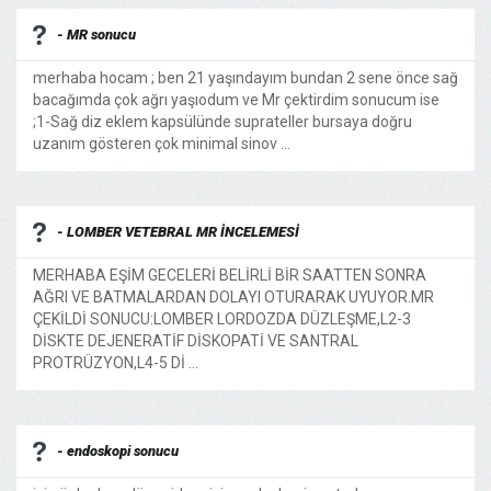
- MR sonucu
merhaba hocam ; ben 21 yaşındayım bundan 2 sene önce sağ
bacağımda çok ağrı yaşıodum ve Mr çektirdim sonucum ise
;1-Sağ diz eklem kapsülünde suprateller bursaya doğru
uzanım gösteren çok minimal sinov ...
- LOMBER VETEBRAL MR İNCELEMESİ
MERHABA EŞİM GECELERİ BELİRLİ BİR SAATTEN SONRA
AĞRI VE BATMALARDAN DOLAYI OTURARAK UYUYOR.MR
ÇEKİLDİ SONUCU:LOMBER LORDOZDA DÜZLEŞME,L2-3
DİSKTE DEJENERATİF DİSKOPATİ VE SANTRAL
PROTRÜZYON,L4-5 Dİ ...
- endoskopi sonucu