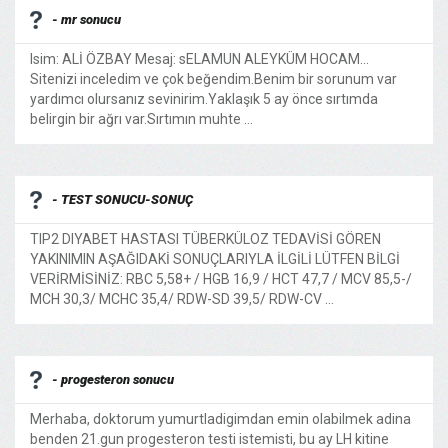
- mr sonucu
Isim: ALİ ÖZBAY Mesaj: sELAMUN ALEYKÜM HOCAM...
Sitenizi inceledim ve çok beğendim.Benim bir sorunum var
yardımcı olursanız sevinirim.Yaklaşık 5 ay önce sırtımda
belirgin bir ağrı var.Sırtımın muhte ...
- TEST SONUCU-SONUÇ
TIP2 DIYABET HASTASI TÜBERKÜLOZ TEDAVİSİ GÖREN
YAKINIMIN AŞAĞIDAKİ SONUÇLARIYLA İLGİLİ LÜTFEN BİLGİ
VERİRMİSİNİZ: RBC 5,58+ / HGB 16,9 / HCT 47,7 / MCV 85,5-/
MCH 30,3/ MCHC 35,4/ RDW-SD 39,5/ RDW-CV ...
- progesteron sonucu
Merhaba, doktorum yumurtladigimdan emin olabilmek adina
benden 21.gun progesteron testi istemisti, bu ay LH kitine