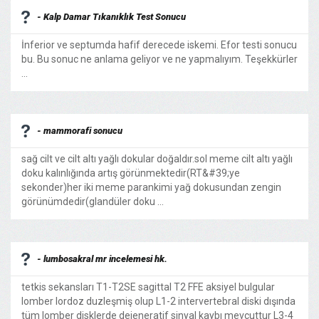
- Kalp Damar Tıkanıklık Test Sonucu
İnferior ve septumda hafif derecede iskemi. Efor testi sonucu
bu. Bu sonuc ne anlama geliyor ve ne yapmalıyım. Teşekkürler
...
- mammorafi sonucu
sağ cilt ve cilt altı yağlı dokular doğaldır.sol meme cilt altı yağlı
doku kalınlığında artış görünmektedir(RT&#39;ye
sekonder)her iki meme parankimi yağ dokusundan zengin
görünümdedir(glandüler doku ...
- lumbosakral mr incelemesi hk.
tetkis sekansları T1-T2SE sagittal T2 FFE aksiyel bulgular
lomber lordoz duzleşmiş olup L1-2 intervertebral diski dışında
tüm lomber disklerde dejeneratif sinyal kaybı mevcuttur L3-4