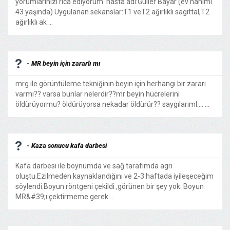
yorumlarınızı rica ediyorum. hasta adı:Güller Bayar (ev hanımı
43 yaşında) Uygulanan sekanslar:T1 veT2 ağırlıklı sagittal,T2
ağırlıklı ak ...
- MR beyin için zararlı mı
mrg ile görüntüleme tekniğinin beyin için herhangi bir zararı
varmı?? varsa bunlar nelerdir??mr beyin hücrelerini
öldürüyormu? öldürüyorsa nekadar öldürür?? saygılarıml.... ...
- Kaza sonucu kafa darbesi
Kafa darbesi ile boynumda ve sağ tarafımda agrı
oluştu.Ezilmeden kaynaklandığını ve 2-3 haftada iyileşeceğim
söylendi.Boyun röntgeni çekildi ,görünen bir şey yok. Boyun
MR&#39;ı çektirmeme gerek ...