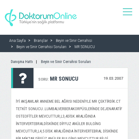
toggle
naviga
Ana Sayfa
Branşlar
Beyin ve Sinir Cerrahisi
Beyin ve Sinir Cerrahisi Soruları
MR SONUCU
Danışma Hattı
Beyin ve Sinir Cerrahisi Soruları
MR SONUCU
19.03.2007
SORU:
İYİ AKŞAMLAR ANNEME BEL AĞRISI NEDENİYLE MR ÇEKTİRDİK.CT
TETKİT SONUCU..LUMBALVERBERAKORPÜSLERİNDE DEJENARATİF
OSTEOFİTLER MEVCUTTUR,L3,4DİSK ARALIĞINDA
İNTERVERTEBRALDİSKİNDE DİFFUZ ANÜLER BULGİNG
MEVCUTTUR,L4,5 DİSK ARALIĞINDA İNTERVERTEBRAL DİSKİNDE
BİR MİKTAR DİFFÜZ ANÜLER BULGİNG MEVCUTTUR.BİLGİ