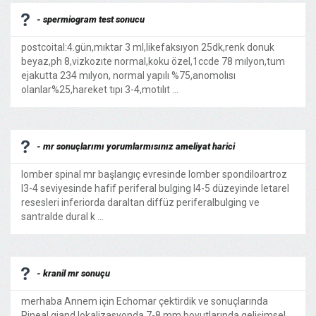
- spermiogram test sonucu
postcoital:4.gün,mıktar 3 ml,likefaksıyon 25dk,renk donuk
beyaz,ph 8,vizkozıte normal,koku özel,1ccde 78 mılyon,tum
ejakutta 234 mılyon, normal yapılı %75,anomolısı
olanlar%25,hareket tıpı 3-4,motılıt ...
- mr sonuçlarımı yorumlarmısınız ameliyat harici
lomber spinal mr başlangıç evresinde lomber spondiloartroz
l3-4 seviyesinde hafif periferal bulging l4-5 düzeyinde letarel
resesleri inferiorda daraltan diffüz periferalbulging ve
santralde dural k ...
- kranil mr sonuçu
merhaba Annem için Echomar çektirdik ve sonuçlarında
Pineal giand lokalizasyonda 7-8 mm boyutlarında gelişimsel