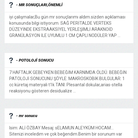
- MR SONUÇLARI,ÖNEMLİ
iyi çalışmalar,Bu gün mr sonuçlarımı aldım.sizden açıklaması
konusunda bilgi istiyorum. SAĞ PERİTALDE VERTEKS
DÜZEYİNDE EKSTRAAKSİYEL YERLEŞİMLİ ARAKNOİD
GRANÜLASYON İLE UYUMLU 1 CM ÇAPLI NODÜLER YAP ...
- POTOLOJİ SONUCU
7 HAFTALIK GEBEYKEN BEBEĞİM KARNIMDA ÖLDÜ. BEBEĞİN
PATOLOJİ SONUCUNU ŞÖYLE: MAKROSKOBİK BULGULAR: 1
cc küretaj materyali t1k TANI: Plesantal dokular,arias-stella
reaksiyonu gösteren desidualize ...
- mr sonucu
Isim: ALİ ÖZBAY Mesaj: sELAMUN ALEYKÜM HOCAM...
Sitenizi inceledim ve çok beğendim.Benim bir sorunum var