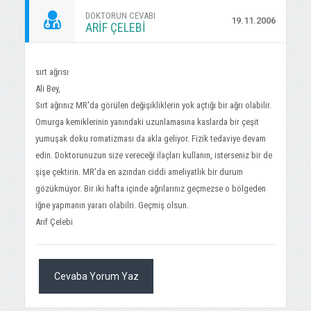
DOKTORUN CEVABI
19.11.2006
ARIF ÇELEBİ
sırt ağrısı
Ali Bey,
Sırt ağrınız MR'da görülen değişikliklerin yok açtığı bir ağrı olabilir.
Omurga kemiklerinin yanındaki uzunlamasına kaslarda bir çeşit
yumuşak doku romatizması da akla geliyor. Fizik tedaviye devam
edin. Doktorunuzun size vereceği ilaçları kullanın, isterseniz bir de
şişe çektirin. MR'da en azından ciddi ameliyatlık bir durum
gözükmüyor. Bir iki hafta içinde ağrılarınız geçmezse o bölgeden
iğne yapmanın yararı olabilri. Geçmiş olsun.
Arif Çelebi
Cevaba Yorum Yaz