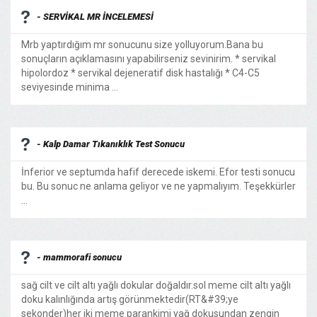
- SERVİKAL MR İNCELEMESİ
Mrb yaptırdığım mr sonucunu size yolluyorum.Bana bu
sonuçların açıklamasını yapabilirseniz sevinirim. * servikal
hipolordoz * servikal dejeneratif disk hastalığı * C4-C5
seviyesinde minima ...
- Kalp Damar Tıkanıklık Test Sonucu
İnferior ve septumda hafif derecede iskemi. Efor testi sonucu
bu. Bu sonuc ne anlama geliyor ve ne yapmalıyım. Teşekkürler
...
- mammorafi sonucu
sağ cilt ve cilt altı yağlı dokular doğaldır.sol meme cilt altı yağlı
doku kalınlığında artış görünmektedir(RT&#39;ye
sekonder)her iki meme parankimi yağ dokusundan zengin