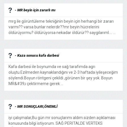
- MR beyin için zararlı mı
mrg ile görüntüleme tekniğinin beyin için herhangi bir zararı
varmı?? varsa bunlar nelerdir??mr beyin hücrelerini
öldürüyormu? öldürüyorsa nekadar öldürür?? saygılarıml.... ...
- Kaza sonucu kafa darbesi
Kafa darbesi ile boynumda ve sağ tarafımda agrı
oluştu.Ezilmeden kaynaklandığını ve 2-3 haftada iyileşeceğim
söylendi.Boyun röntgeni çekildi ,görünen bir şey yok. Boyun
MR&#39;ı çektirmeme gerek ...
- MR SONUÇLARI,ÖNEMLİ
iyi çalışmalar,Bu gün mr sonuçlarımı aldım.sizden açıklaması
konusunda bilgi istiyorum. SAĞ PERİTALDE VERTEKS