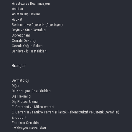
Anestezi ve Reanimasyon
Asistan
Asistan Diş Hekimi
Avukat
Beslenme ve Diyetetik (Diyetisyen)
Beyin ve Sinir Cerrahisi
Biorezonans
Cerrahi Onkoloji
Çocuk Yoğun Bakımı
Dahiliye - İç Hastalıkları
Branşlar
Dermatoloji
Diğer
Dil Konuşma Bozuklukları
Diş Hekimliği
Diş Protezi Uzmanı
El Cerrahisi ve Mikro cerrahi
El Cerrahisi ve Mikro cerrahi (Plastik Rekonstruktif ve Estetik Cerrahisi)
Endodonti
Endokrin Cerrahisi
Enfeksiyon Hastalıkları