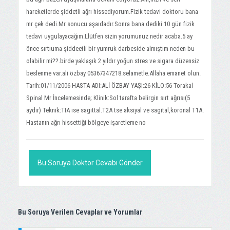
hareketlerde şiddetli ağrı hissediyorum.Fizik tedavi doktoru bana
mr çek dedi.Mr sonucu aşaıdadır.Sonra bana dediki 10 gün fizik
tedavi uygulayacağım.Llütfen sizin yorumunuz nedir acaba.5 ay
önce sırtıuma şiddeetli bir yumruk darbeside almıştım neden bu
olabilir mi??.birde yaklaşık 2 yıldır yoğun stres ve sigara düzensiz
beslenme var.ali özbay 05367347218.selametle.Allaha emanet olun.
Tarih:01/11/2006 HASTA ADI:ALİ ÖZBAY YAŞI:26 KİLO:56 Torakal
Spinal Mr İncelemesinde; Klinik:Sol tarafta belirgin sırt ağrısı(5
aydır) Teknik:TIA ıse sagittal.T2A tse aksiyal ve sagital,koronal T1A.
Hastanın ağrı hissettiği bölgeye işaretleme no
Bu Soruya Doktor Cevabı Gönder
Bu Soruya Verilen Cevaplar ve Yorumlar