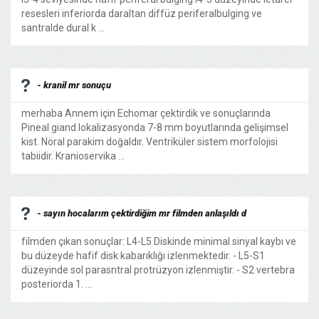
resesleri inferiorda daraltan diffüz periferalbulging ve
santralde dural k ...
- kranil mr sonuçu
merhaba Annem için Echomar çektirdik ve sonuçlarında
Pineal giand lokalizasyonda 7-8 mm boyutlarında gelişimsel
kist. Nöral parakim doğaldır. Ventriküler sistem morfolojisi
tabiidir. Kranioservika ...
- sayın hocalarım çektirdiğim mr filmden anlaşıldı d
filmden çıkan sonuçlar: L4-L5 Diskinde minimal sinyal kaybı ve
bu düzeyde hafif disk kabarıklığı izlenmektedir. - L5-S1
düzeyinde sol parasntral protrüzyon izlenmiştir. - S2 vertebra
posteriorda 1. ...