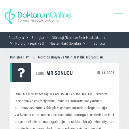
toggle
naviga
Ana Sayfa
Branşlar
Nöroloji (Beyin ve Sinir Hastalıkları)
Nöroloji (Beyin ve Sinir Hastalıkları) Soruları
mr sonucu
Danışma Hattı
Nöroloji (Beyin ve Sinir Hastalıkları) Soruları
MR SONUCU
15.11.2006
SORU:
Isim: ALİ ÖZBAY Mesaj: sELAMUN ALEYKÜM HOCAM... Sitenizi
inceledim ve çok beğendim.Benim bir sorunum var yardımcı
olursanız sevinirim.Yaklaşık 5 ay önce sırtımda belirgin bir ağrı
var.Sırtımın muhtemelen orta kısmındaki omurga kemiklerinden ikisi
arasında elimle basınç uyguladığımda şiddetli bir ağrı hissediyorum
bu ağrı bazen uyuşmalarla devam ediyoruz.Ani,hızlı ve seri