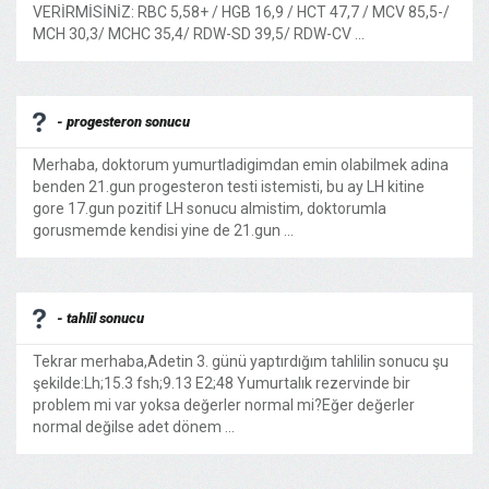
VERİRMİSİNİZ: RBC 5,58+ / HGB 16,9 / HCT 47,7 / MCV 85,5-/
MCH 30,3/ MCHC 35,4/ RDW-SD 39,5/ RDW-CV ...
- progesteron sonucu
Merhaba, doktorum yumurtladigimdan emin olabilmek adina
benden 21.gun progesteron testi istemisti, bu ay LH kitine
gore 17.gun pozitif LH sonucu almistim, doktorumla
gorusmemde kendisi yine de 21.gun ...
- tahlil sonucu
Tekrar merhaba,Adetin 3. günü yaptırdığım tahlilin sonucu şu
şekilde:Lh;15.3 fsh;9.13 E2;48 Yumurtalık rezervinde bir
problem mi var yoksa değerler normal mi?Eğer değerler
normal değilse adet dönem ...