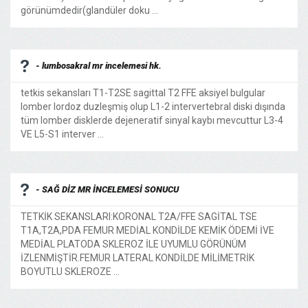
görünümdedir(glandüler doku ...
- lumbosakral mr incelemesi hk.
tetkis sekansları T1-T2SE sagittal T2 FFE aksiyel bulgular
lomber lordoz duzleşmiş olup L1-2 intervertebral diski dışında
tüm lomber disklerde dejeneratif sinyal kaybı mevcuttur L3-4
VE L5-S1 interver ...
- SAĞ DİZ MR İNCELEMESİ SONUCU
TETKİK SEKANSLARI:KORONAL T2A/FFE SAGİTAL TSE
T1A,T2A,PDA FEMUR MEDİAL KONDİLDE KEMİK ÖDEMİ İVE
MEDİAL PLATODA SKLEROZ İLE UYUMLU GÖRÜNÜM
İZLENMİŞTİR.FEMUR LATERAL KONDİLDE MİLİMETRİK
BOYUTLU SKLEROZE ...