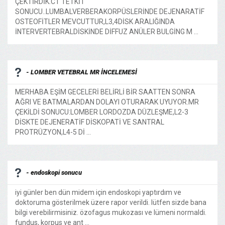
ÇEKTİRDİK.CT TETKİT
SONUCU..LUMBALVERBERAKORPÜSLERİNDE DEJENARATİF
OSTEOFİTLER MEVCUTTUR,L3,4DİSK ARALIĞINDA
İNTERVERTEBRALDİSKİNDE DİFFUZ ANÜLER BULGİNG M ...
- LOMBER VETEBRAL MR İNCELEMESİ
MERHABA EŞİM GECELERİ BELİRLİ BİR SAATTEN SONRA
AĞRI VE BATMALARDAN DOLAYI OTURARAK UYUYOR.MR
ÇEKİLDİ SONUCU:LOMBER LORDOZDA DÜZLEŞME,L2-3
DİSKTE DEJENERATİF DİSKOPATİ VE SANTRAL
PROTRÜZYON,L4-5 Dİ ...
- endoskopi sonucu
iyi günler ben dün midem için endoskopi yaptırdım ve
doktoruma gösterilmek üzere rapor verildi. lütfen sizde bana
bilgi verebilirmisiniz. özofagus mukozası ve lümeni normaldi.
fundus, korpus ve ant ...