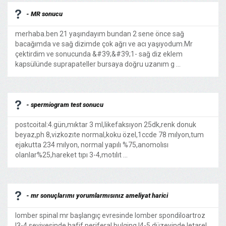
- MR sonucu
merhaba.ben 21 yaşındayım bundan 2 sene önce sağ
bacağımda ve sağ dizimde çok ağrı ve acı yaşıyodum.Mr
çektirdim ve sonucunda &#39;&#39;1- sağ diz eklem
kapsülünde suprapateller bursaya doğru uzanım g ...
- spermiogram test sonucu
postcoital:4.gün,mıktar 3 ml,likefaksıyon 25dk,renk donuk
beyaz,ph 8,vizkozıte normal,koku özel,1ccde 78 mılyon,tum
ejakutta 234 mılyon, normal yapılı %75,anomolısı
olanlar%25,hareket tıpı 3-4,motılıt ...
- mr sonuçlarımı yorumlarmısınız ameliyat harici
lomber spinal mr başlangıç evresinde lomber spondiloartroz
l3-4 seviyesinde hafif periferal bulging l4-5 düzeyinde letarel