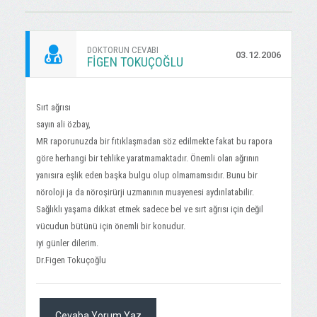
DOKTORUN CEVABI
03.12.2006
FIGEN TOKUÇOĞLU
Sırt ağrısı
sayın ali özbay,
MR raporunuzda bir fıtıklaşmadan söz edilmekte fakat bu rapora
göre herhangi bir tehlike yaratmamaktadır. Önemli olan ağrının
yanısıra eşlik eden başka bulgu olup olmamamsıdır. Bunu bir
nöroloji ja da nöroşirürji uzmanının muayenesi aydınlatabilir.
Sağlıklı yaşama dikkat etmek sadece bel ve sırt ağrısı için değil
vücudun bütünü için önemli bir konudur.
iyi günler dilerim.
Dr.Figen Tokuçoğlu
Cevaba Yorum Yaz