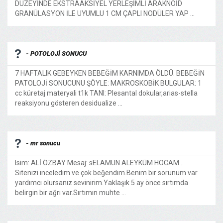
DÜZEYİNDE EKSTRAAKSİYEL YERLEŞİMLİ ARAKNOİD
GRANÜLASYON İLE UYUMLU 1 CM ÇAPLI NODÜLER YAP ...
- POTOLOJİ SONUCU
7 HAFTALIK GEBEYKEN BEBEĞİM KARNIMDA ÖLDÜ. BEBEĞİN
PATOLOJİ SONUCUNU ŞÖYLE: MAKROSKOBİK BULGULAR: 1
cc küretaj materyali t1k TANI: Plesantal dokular,arias-stella
reaksiyonu gösteren desidualize ...
- mr sonucu
Isim: ALİ ÖZBAY Mesaj: sELAMUN ALEYKÜM HOCAM...
Sitenizi inceledim ve çok beğendim.Benim bir sorunum var
yardımcı olursanız sevinirim.Yaklaşık 5 ay önce sırtımda
belirgin bir ağrı var.Sırtımın muhte ...