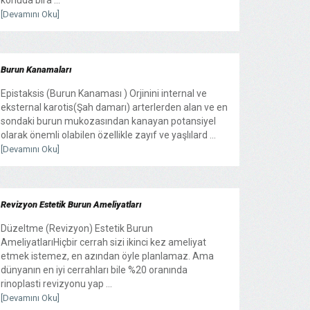
konuda bira ...
[Devamını Oku]
Burun Kanamaları
Epistaksis (Burun Kanaması ) Orjinini internal ve
eksternal karotis(Şah damarı) arterlerden alan ve en
sondaki burun mukozasından kanayan potansiyel
olarak önemli olabilen özellikle zayıf ve yaşlılard ...
[Devamını Oku]
Revizyon Estetik Burun Ameliyatları
Düzeltme (Revizyon) Estetik Burun
AmeliyatlarıHiçbir cerrah sizi ikinci kez ameliyat
etmek istemez, en azından öyle planlamaz. Ama
dünyanın en iyi cerrahları bile %20 oranında
rinoplasti revizyonu yap ...
[Devamını Oku]