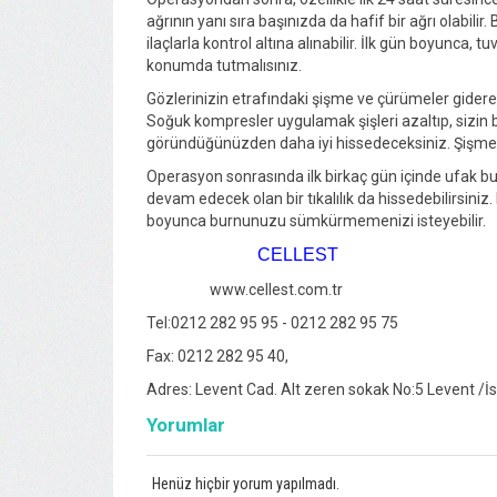
ağrının yanı sıra başınızda da hafif bir ağrı olabili
ilaçlarla kontrol altına alınabilir. İlk gün boyunca, 
konumda tutmalısınız.
Gözlerinizin etrafındaki şişme ve çürümeler gidere
Soğuk kompresler uygulamak şişleri azaltıp, sizin b
göründüğünüzden daha iyi hissedeceksiniz. Şişme ve
Operasyon sonrasında ilk birkaç gün içinde ufak bu
devam edecek olan bir tıkalılık da hissedebilirsiniz.
boyunca burnunuzu sümkürmemenizi isteyebilir.
CELLEST
www.cellest.com.tr
Tel:0212 282 95 95 - 0212 282 95 75
Fax: 0212 282 95 40,
Adres: Levent Cad. Alt zeren sokak No:5 Levent /İ
Yorumlar
Henüz hiçbir yorum yapılmadı.