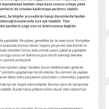
an kaynaklanan hataları veya kaza sonucu ortaya çıkan
lemlerini de ortadan kaldırmaya yardımcı olabilir.
niz, bu bilgiler prosedürün hangi durumlarda faydalı
ebileceği konularında size ışık tutabilir. Tüm
nkü yanıtların çoğu size ve doktorunuza bağlıdır.
yapılabilir. Rinoplasi, genellikle bir, iki saat sürer. Komplike
sırasında, burnun derisi, taşıyıcı çerçevesi olan kemik ve
erinde istenilen formu elde etmek üzere çalışma yapılabilir.
uza özgü sorun ve doktorunuzun tercih edeceği teknikle
üzerine yerleştirilir.
n içinden çalışır. Kesikler burun deliklerinden girilerek
ık'' yöntemi uygulamayı tercih ederler. Bu yöntem ile yapılan
ayıran dikey doku parçasının üzerinden ( columella ) yaparlar.
için bir tespit edici kullanılır. Burnun içine de tamponlar
ulabilir. Bunlar hava yollarını bölen duvar olan septum'un
e yüzünüz şiş olacaktır. Burnunuzda hissedebileceğiniz