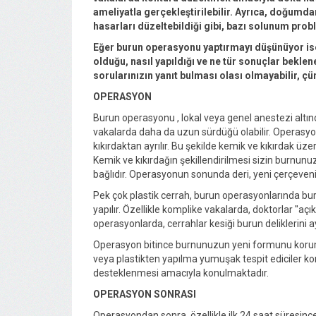
ameliyatla gerçekleştirilebilir. Ayrıca, doğumd
hasarları düzeltebildiği gibi, bazı solunum prob
Eğer burun operasyonu yaptırmayı düşünüyor ise
olduğu, nasıl yapıldığı ve ne tür sonuçlar beklen
sorularınızın yanıt bulması olası olmayabilir, çü
OPERASYON
Burun operasyonu , lokal veya genel anestezi altında 
vakalarda daha da uzun sürdüğü olabilir. Operasyon 
kıkırdaktan ayrılır. Bu şekilde kemik ve kıkırdak üz
Kemik ve kıkırdağın şekillendirilmesi sizin burnun
bağlıdır. Operasyonun sonunda deri, yeni çerçevenin 
Pek çok plastik cerrah, burun operasyonlarında burnu
yapılır. Özellikle komplike vakalarda, doktorlar ''aç
operasyonlarda, cerrahlar kesiği burun deliklerini 
Operasyon bitince burnunuzun yeni formunu korumak 
veya plastikten yapılma yumuşak tespit ediciler kon
desteklenmesi amacıyla konulmaktadır.
OPERASYON SONRASI
Operasyondan sonra, özellikle ilk 24 saat süresinc