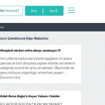
|
toggle
tor
musunuz?
Giriş
Üye Ol
navigation
tik)
ginizi Çekebilecek Diğer Makaleler
Rinoplasti olurken nefes almayı unutmayın !!!!
Son yıllarda toplumsal estetik kaygıların ön plana
çıkması ile tüm dünyada yapılan estetik cerrahilerin
sıklığında önemli bir artış olmaktadır. Ülkemizde de
genç nüfusun yoğunluğu ve kentsel yaşam ...
[Devamını Oku]
Kulak Burun Boğaz'a Kaçan Yabancı Cisimler
KULAK BURUN BOĞAZ’A KAÇAN YABANCI