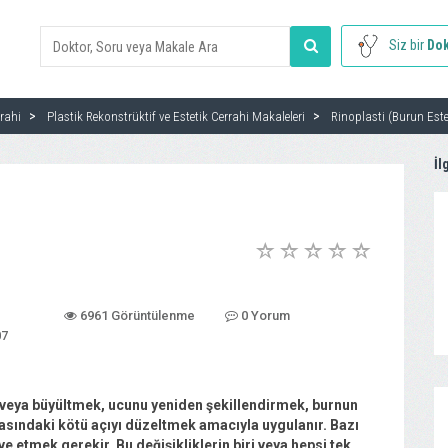
Siz bir
Dok
rrahi
Plastik Rekonstrüktif ve Estetik Cerrahi Makaleleri
Rinoplasti (Burun Este
İl
6961 Görüntülenme
0 Yorum
07
k veya büyültmek, ucunu yeniden şekillendirmek, burnun
asındaki kötü açıyı düzeltmek amacıyla uygulanır. Bazı
 etmek gerekir. Bu değişikliklerin biri veya hepsi tek