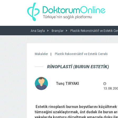
Ana Sayfa
Branşlar
Plastik Rekonstrüktif ve Estetik Ce
Makaleler
Plastik Rekonstrüktif ve Estetik Cerrahi
RINOPLASTI (BURUN ESTETIK)
Tunç TIRYAKI
13.08.20
Estetik rinoplasti burnun boyutlarını küçültme
tümseğini uzaklaştırmak, üst dudak ile burun ar
vakalarda konturu düzeltmek amacıyla doku ilave