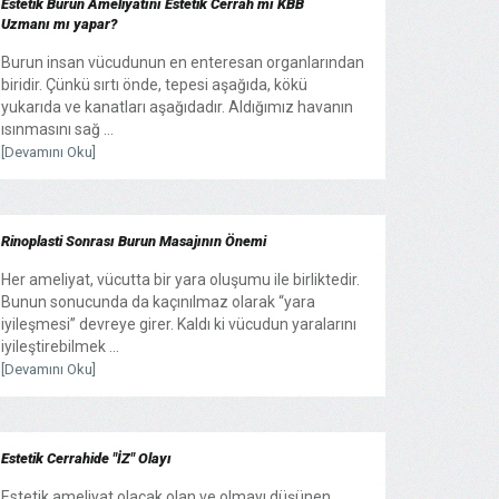
Estetik Burun Ameliyatını Estetik Cerrah mı KBB
Uzmanı mı yapar?
Burun insan vücudunun en enteresan organlarından
biridir. Çünkü sırtı önde, tepesi aşağıda, kökü
yukarıda ve kanatları aşağıdadır. Aldığımız havanın
ısınmasını sağ ...
[Devamını Oku]
Rinoplasti Sonrası Burun Masajının Önemi
Her ameliyat, vücutta bir yara oluşumu ile birliktedir.
Bunun sonucunda da kaçınılmaz olarak “yara
iyileşmesi” devreye girer. Kaldı ki vücudun yaralarını
iyileştirebilmek ...
[Devamını Oku]
Estetik Cerrahide "İZ" Olayı
Estetik ameliyat olacak olan ve olmayı düşünen