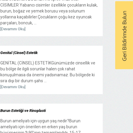
CİSİMLER Yabancı cisimler özellikle çocukların kulak,
burun, boğaz ve yemek borusu veya solunum
yollarına kaçabilirler.Çocukların çoğu kez oyuncak
parçaları, boncuk, ...
[Devamını Oku]
Genital (Cinsel) Estetik
GENİTAL (CİNSEL) ESTETİKGünümüzde cinsellik ve
bu bölge ile ilgili sorunlar halen çok rahat
konuşulmasa da önemi yadsınamaz. Bu bölgede ki
sıra dışı bir durum şahs ...
[Devamını Oku]
Burun Estetiği ve Rinoplasti
Burun ameliyatı için uygun yaş nedir?Burun
ameliyatı için önerilen en erken yaş burun
büyümesinin %90'ının tamamlandığı, 15-17