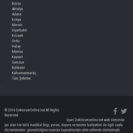
Bursa
Antalya
Adana
Konya
Mersin
Diyarbakir
Kocaeli
Ordu
Hatay
Manisa
Kayseri
Samsun
Balıkesir
Kahramanmaraş
Tüm Şehirler
iv>
© 2016 DoktorumOnline.net All Rights
Reserved
Uyarı:Doktorumonline.net web sitesinde
yer alan her türlü medikal bilgi, yorum, duyuru ve tanıtım faaliyetleri ile ilgili sayfa
düzenlemeleri, güvenilirliğine inanılan kaynaklardan elde edilerek derlenmiştir.