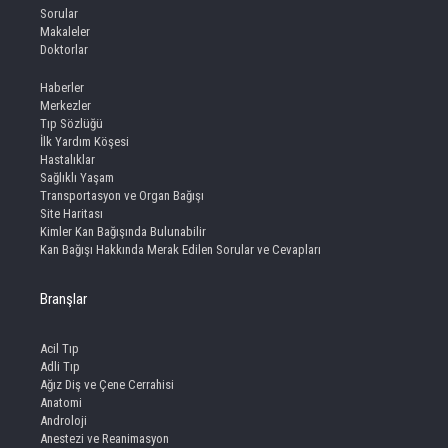
Sorular
Makaleler
Doktorlar
Haberler
Merkezler
Tıp Sözlüğü
İlk Yardım Köşesi
Hastalıklar
Sağlıklı Yaşam
Transportasyon ve Organ Bağışı
Site Haritası
Kimler Kan Bağışında Bulunabilir
Kan Bağışı Hakkında Merak Edilen Sorular ve Cevapları
Branşlar
Acil Tıp
Adli Tıp
Ağız Diş ve Çene Cerrahisi
Anatomi
Androloji
Anestezi ve Reanimasyon