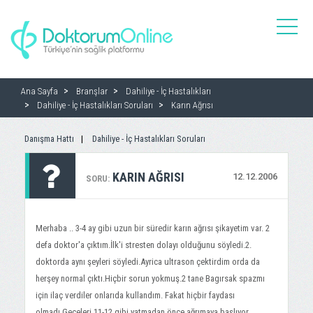
toggle
naviga
Ana Sayfa
Branşlar
Dahiliye - İç Hastalıkları
Dahiliye - İç Hastalıkları Soruları
Karın Ağrısı
Danışma Hattı
Dahiliye - İç Hastalıkları Soruları
KARIN AĞRISI
12.12.2006
SORU:
Merhaba .. 3-4 ay gibi uzun bir süredir karın ağrısı şikayetim var. 2
defa doktor'a çıktım.İlk'i stresten dolayı olduğunu söyledi.2.
doktorda aynı şeyleri söyledi.Ayrica ultrason çektirdim orda da
herşey normal çıktı.Hiçbir sorun yokmuş.2 tane Bagırsak spazmı
için ilaç verdiler onlarıda kullandım. Fakat hiçbir faydası
olmadı.Geceleri 11-12 gibi yatmadan önce ağrımaya başlıyor.