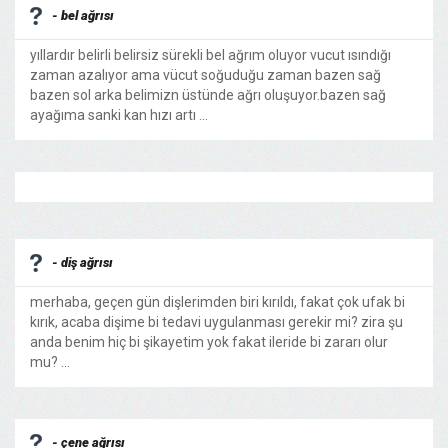
- bel ağrısı
yıllardır belirli belirsiz sürekli bel ağrım oluyor vucut ısındığı
zaman azalıyor ama vücut soğuduğu zaman bazen sağ
bazen sol arka belimizn üstünde ağrı oluşuyor.bazen sağ
ayağıma sanki kan hızı artı ...
- diş ağrısı
merhaba, geçen gün dişlerimden biri kırıldı, fakat çok ufak bi
kırık, acaba dişime bi tedavi uygulanması gerekir mi? zira şu
anda benim hiç bi şikayetim yok fakat ileride bi zararı olur
mu? ...
- çene ağrısı