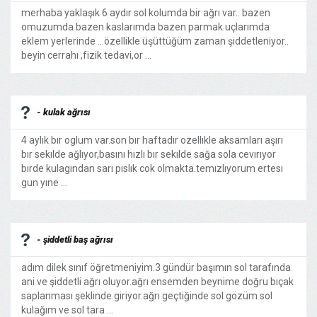
merhaba yaklaşık 6 aydır sol kolumda bir ağrı var.. bazen
omuzumda bazen kaslarımda bazen parmak uçlarımda
eklem yerlerinde ...özellikle üşüttüğüm zaman şiddetleniyor..
beyin cerrahı ,fizik tedavi,or ...
- kulak ağrısı
4 aylık bır oglum var.son bır haftadır ozellıkle aksamları aşırı
bır sekılde ağlıyor,basını hızlı bır sekılde sağa sola cevırıyor
bırde kulagından sarı pıslık cok olmakta.temızlıyorum ertesı
gun yıne ...
- şiddetli baş ağrısı
adım dilek sınıf öğretmeniyim.3 gündür başımın sol tarafında
ani ve şiddetli ağrı oluyor.ağrı ensemden beynime doğru bıçak
saplanması şeklinde giriyor.ağrı geçtiğinde sol gözüm sol
kulağım ve sol tara ...