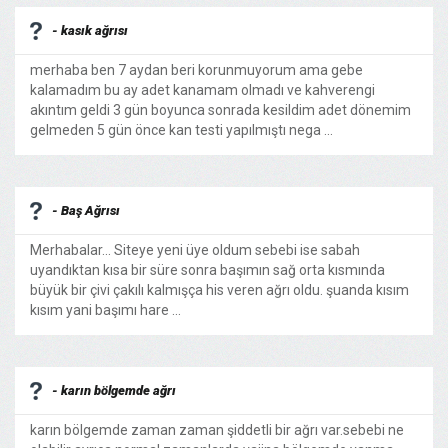
- kasık ağrısı
merhaba ben 7 aydan beri korunmuyorum ama gebe
kalamadım bu ay adet kanamam olmadı ve kahverengi
akıntım geldi 3 gün boyunca sonrada kesildim adet dönemim
gelmeden 5 gün önce kan testi yapılmıştı nega ...
- Baş Ağrısı
Merhabalar... Siteye yeni üye oldum sebebi ise sabah
uyandıktan kısa bir süre sonra başımın sağ orta kısmında
büyük bir çivi çakılı kalmışça his veren ağrı oldu. şuanda kısım
kısım yani başımı hare ...
- karın bölgemde ağrı
karın bölgemde zaman zaman şiddetli bir ağrı var.sebebi ne