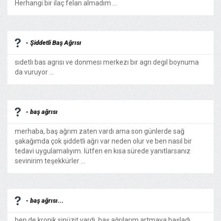
Herhangi bir ilaç felan almadım ...
- Şiddetli Baş Ağrısı
sıdetlı bas agrısı ve donmesı merkezı bır agrı degıl boynuma
da vuruyor ...
- baş ağrısı
merhaba, baş ağrım zaten vardı ama son günlerde sağ
şakağımda çok şiddetli ağrı var neden olur ve ben nasıl bir
tedavi uygulamalıyım. lütfen en kısa sürede yanıtlarsanız
sevinirim teşekkürler ...
- baş ağrısı...
ben de kronik sinüzit vardı. baş ağrılarım artmaya başladı.