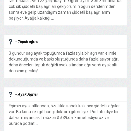
Merhabalar, Ben 22 yaşındayım. Öğrenciyim. Son zamanlarda
çok sık şiddetli baş ağrıları çekiyorum. Yoğun derslerimden
sonra eve gelip uzandığım zaman şiddetli baş ağrılarım
başlıyor. Ayağa kalktığı ...
- Topuk ağrısı
3 gündür sağ ayak topuğumda fazlasıyla bir ağrı var, elimle
dokunduğumda ve baskı oluştuğunda daha fazlalaşıyor ağrı,
daha önceleri topuk değildi ayak altından ağrı vardı ayak altı
derisinin gerildiği ...
- Ayak Ağrısı
Eşimin ayak altlarında, özellikle sabak kalkınca şiddetli ağrılar
var. Bu konu ile ilgili hangi doktora gitmeliyiz. Podiatri diye bir
dal varmış ancak Trabzon &#39;da ikamet ediyoruz ve
burada podiat ...