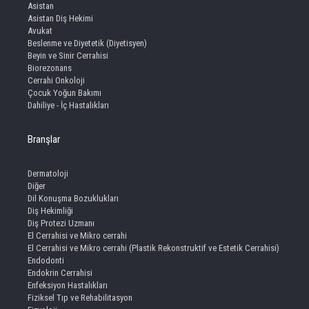
Asistan
Asistan Diş Hekimi
Avukat
Beslenme ve Diyetetik (Diyetisyen)
Beyin ve Sinir Cerrahisi
Biorezonans
Cerrahi Onkoloji
Çocuk Yoğun Bakımı
Dahiliye - İç Hastalıkları
Branşlar
Dermatoloji
Diğer
Dil Konuşma Bozuklukları
Diş Hekimliği
Diş Protezi Uzmanı
El Cerrahisi ve Mikro cerrahi
El Cerrahisi ve Mikro cerrahi (Plastik Rekonstruktif ve Estetik Cerrahisi)
Endodonti
Endokrin Cerrahisi
Enfeksiyon Hastalıkları
Fiziksel Tıp ve Rehabilitasyon