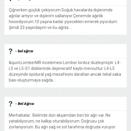
Çiğnerken güçlük çekiyorum.Soğuk havalarda dişlerimde
ağrılar artıyor ve dişlerim sallanıyor.Çenemde ağırlık
hissediyorum.10 yaşına kadar yiyecekleri emerek yiyordum.
Şimdi 23 yaşındayım ve bu ağrıla ...
- bel ağrısı
&quot;LomberMR incelemesi Lomber lordoz düzleşmiştir. L4-
L5 ve L5-S1 disklerinde dejeneratif kaybı mevcuttur. L4-L5
düzeyinde epidural yağ mesafesini daraltan ancak tekal saka
bası oluşturmaya sağda ...
- Bel Ağrısı
Merhabalar.. Belimde dün akşamdan beri bir ağrı var. Ne
yatabiliyorum, ne kalkıp oturabiliyorum. Doğrusu çok
zorlanıyorum. Bu ağrı sağ ve sol tarafıma doğruda vuruyor.