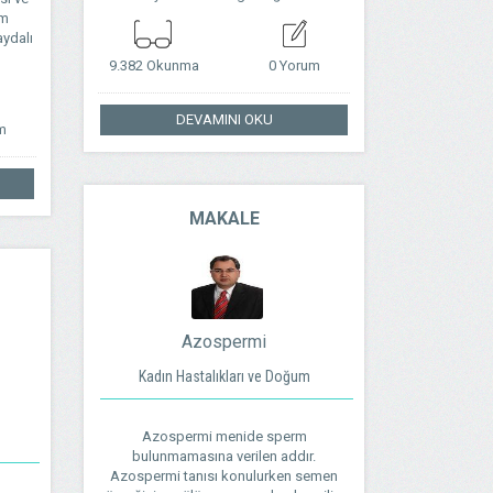
im
aydalı
9.382 Okunma
0 Yorum
DEVAMINI OKU
m
MAKALE
Azospermi
Kadın Hastalıkları ve Doğum
Azospermi menide sperm
bulunmamasına verilen addır.
Azospermi tanısı konulurken semen