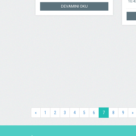
10.
DEVAMINI OKU
«
1
2
3
4
5
6
7
8
9
»