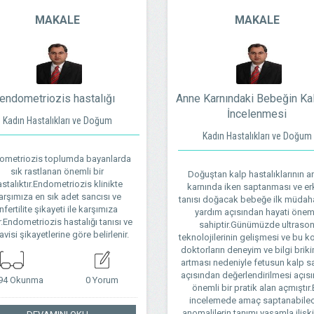
MAKALE
MAKALE
endometriozis hastalığı
Anne Karnındaki Bebeğin Kal
İncelenmesi
Kadın Hastalıkları ve Doğum
Kadın Hastalıkları ve Doğum
ometriozis toplumda bayanlarda
sık rastlanan önemli bir
Doğuştan kalp hastalıklarının a
stalıktır.Endometriozis klinikte
karnında iken saptanması ve er
arşımıza en sık adet sancısı ve
tanısı doğacak bebeğe ilk müdaha
infertilite şikayeti ile karşımıza
yardım açısından hayati öne
r.Endometriozis hastalığı tanısı ve
sahiptir.Günümüzde ultraso
avisi şikayetlerine göre belirlenir.
teknolojilerinin gelişmesi ve bu 
doktorların deneyim ve bilgi briki
artması nedeniyle fetusun kalp sa
açısından değerlendirilmesi açıs
694 Okunma
0 Yorum
önemli bir pratik alan açmıştır
incelemede amaç saptanabile
anomalilerin tanımı yaşamla ilişki