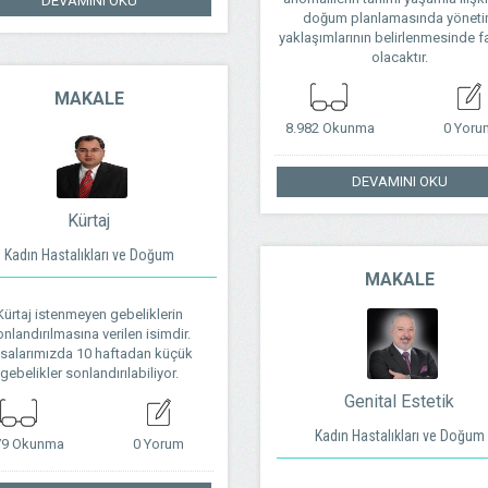
DEVAMINI OKU
doğum planlamasında yönet
yaklaşımlarının belirlenmesinde f
olacaktır.
MAKALE
8.982 Okunma
0 Yoru
DEVAMINI OKU
Kürtaj
Kadın Hastalıkları ve Doğum
MAKALE
Kürtaj istenmeyen gebeliklerin
nlandırılmasına verilen isimdir.
salarımızda 10 haftadan küçük
gebelikler sonlandırılabiliyor.
Genital Estetik
Kadın Hastalıkları ve Doğum
79 Okunma
0 Yorum