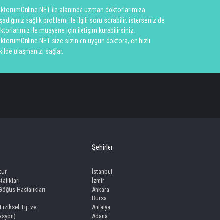
ktorumOnline.NET ile alanında uzman doktorlarımıza
şadığınız sağlık problemi ile ilgili soru sorabilir, isterseniz de
ktorlarımız ile muayene için iletişim kurabilirsiniz.
ktorumOnline.NET size sizin en uygun doktora, en hızlı
kilde ulaşmanızı sağlar.
Şehirler
tur
İstanbul
talıkları
İzmir
 Göğüs Hastalıkları
Ankara
Bursa
(Fiziksel Tıp ve
Antalya
tasyon)
Adana