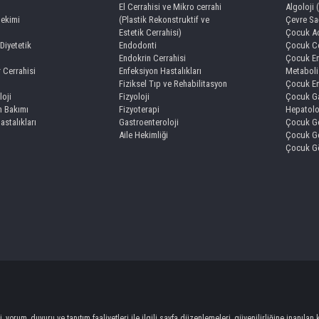
El Cerrahisi ve Mikro cerrahi
Algoloji 
Hekimi
(Plastik Rekonstruktif ve
Çevre Sağ
Estetik Cerrahisi)
Çocuk Ac
Diyetetik
Endodonti
Çocuk Ce
Endokrin Cerrahisi
Çocuk En
r Cerrahisi
Enfeksiyon Hastalıkları
Metaboli
Fiziksel Tıp ve Rehabilitasyon
Çocuk En
loji
Fizyoloji
Çocuk Ga
 Bakımı
Fizyoterapi
Hepatolo
Hastalıkları
Gastroenteroloji
Çocuk Ge
Aile Hekimliği
Çocuk Ge
Çocuk Gö
 yorum, duyuru ve tanıtım faaliyetleri ile ilgili sayfa düzenlemeleri, güvenilirliğine inanıl