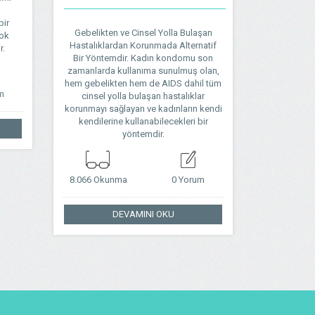
a
bir
Gebelikten ve Cinsel Yolla Bulaşan
çok
Hastalıklardan Korunmada Alternatif
r.
Bir Yöntemdir. Kadın kondomu son
zamanlarda kullanıma sunulmuş olan,
hem gebelikten hem de AIDS dahil tüm
m
cinsel yolla bulaşan hastalıklar
korunmayı sağlayan ve kadınların kendi
kendilerine kullanabilecekleri bir
yöntemdir.
8.066 Okunma
0 Yorum
DEVAMINI OKU