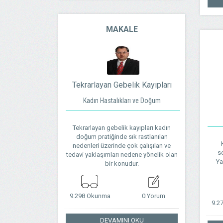
MAKALE
Tekrarlayan Gebelik Kayıpları
Kadın Hastalıkları ve Doğum
Tekrarlayan gebelik kayıpları kadın
doğum pratiğinde sık rastlanılan
nedenleri üzerinde çok çalışılan ve
so
tedavi yaklaşımları nedene yönelik olan
Ya
bir konudur.
9.298 Okunma
0 Yorum
9.2
DEVAMINI OKU