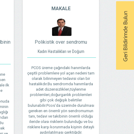
MAKALE
binin
Polikistik over sendromu
Kadın Hastalıkları ve Doğum
PCOS üreme çağındaki hanımlarda
çeşitli problemlere yol açan nedeni tam
nne
olarak bilinmeyen tedavisi olan bir
ken
hastalıkdır.Bu sendromda hanımlarda
le ilk
adet düzensizlikleri,tüylenme
me
problemleri,doğurganlık problemleri
n
gibi çok değişik belirtiler
konuda
bulunabilir.Pcos'da üzerinde durulması
minin
gereken en önemli yön sendromumun
glığı
tanı, tedavi ve takibinin önemli olduğu
ından
ileride olası risklerin bulunduğu ve bu
.Bu
risklere karşı korunmada kişinin detaylı
cek
aydınlatılması gerktiğidir.
si ve