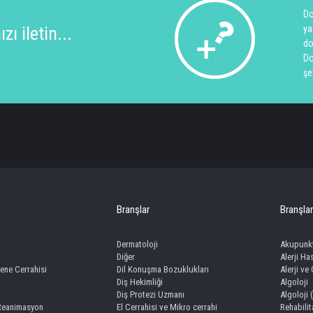
Do
ı iletin...
ya
do
Do
şe
Branşlar
Branşlar
Dermatoloji
Akupunk
Diğer
Alerji Has
ene Cerrahisi
Dil Konuşma Bozuklukları
Alerji ve
Diş Hekimliği
Algoloji
Diş Protezi Uzmanı
Algoloji 
 Reanimasyon
El Cerrahisi ve Mikro cerrahi
Rehabili