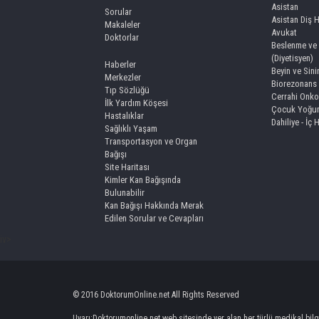
Asistan
Sorular
Asistan Diş 
Makaleler
Avukat
Doktorlar
Beslenme ve 
(Diyetisyen)
Haberler
Beyin ve Sini
Merkezler
Biorezonans
Tıp Sözlüğü
Cerrahi Onko
İlk Yardım Köşesi
Çocuk Yoğun
Hastalıklar
Dahiliye - İç 
Sağlıklı Yaşam
Transportasyon ve Organ
Bağışı
Site Haritası
Kimler Kan Bağışında
Bulunabilir
Kan Bağışı Hakkında Merak
Edilen Sorular ve Cevapları
iv>
© 2016 DoktorumOnline.net All Rights Reserved
Uyarı:Doktorumonline.net web sitesinde yer alan her türlü medikal bilgi,