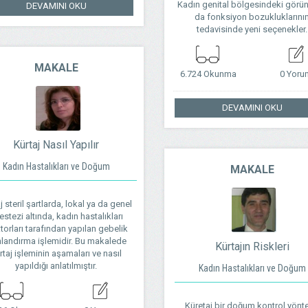
Kadın genital bölgesindeki görün
DEVAMINI OKU
da fonksiyon bozukluklarını
tedavisinde yeni seçenekler.
MAKALE
6.724 Okunma
0 Yoru
DEVAMINI OKU
Kürtaj Nasıl Yapılır
Kadın Hastalıkları ve Doğum
MAKALE
j steril şartlarda, lokal ya da genel
estezi altında, kadın hastalıkları
orları tarafından yapılan gebelik
landırma işlemidir. Bu makalede
Kürtajın Riskleri
rtaj işleminin aşamaları ve nasıl
yapıldığı anlatılmıştır.
Kadın Hastalıkları ve Doğum
Küretaj bir doğum kontrol yönt