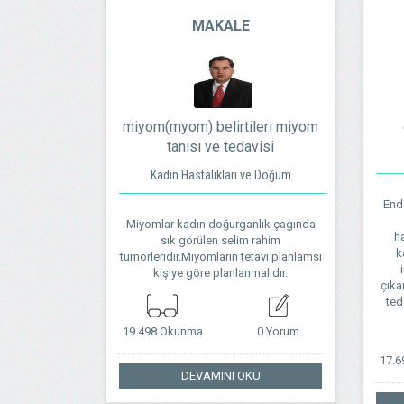
MAKALE
miyom(myom) belirtileri miyom
tanısı ve tedavisi
Kadın Hastalıkları ve Doğum
End
Miyomlar kadın doğurganlık çagında
ha
sık görülen selim rahim
k
tümörleridir.Miyomların tetavi planlamsı
kişiye göre planlanmalıdır.
çıka
ted
19.498 Okunma
0 Yorum
17.
DEVAMINI OKU