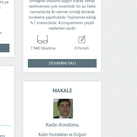
örneğinin usülüne uygun olarak verilip
tü ya
verilmemesi çok önemlidir. En az farklı
n
zamanlarda iki semen örneği alınarak
inceleme yapılmalıdır. Toplumda sıklığı
%1 oranındadır. Azosperminin çeşitli
nedenleri vardır.
m
7.940 Okunma
0 Yorum
DEVAMINI OKU
MAKALE
Kadın Kondomu
Kadın Hastalıkları ve Doğum
emi