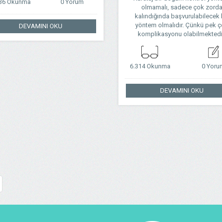
436 Okunma
0 Yorum
olmamalı, sadece çok zord
kalındığında başvurulabilecek 
yöntem olmalıdır. Çünkü pek 
DEVAMINI OKU
komplikasyonu olabilmektedi
6.314 Okunma
0 Yoru
DEVAMINI OKU