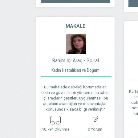
MAKALE
Rahim İçi Araç - Spiral
Kadın Hastalıkları ve Doğum
Bu makalede gebeliği korumada en
Kürta
etkin ve güvenilir bir yöntem olan rahim
an
içi araçların çeşitleri, uygulanması, bu
dokt
araçların avantajları ve dezavantajları
son
konusunda kısaca bilgi verilmiştir.
kü
10.794 Okunma
0 Yorum