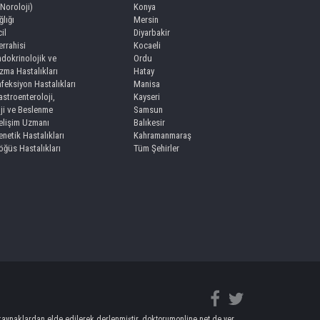
(Noroloji)
Konya
lığı
Mersin
il
Diyarbakir
rrahisi
Kocaeli
dokrinolojik ve
Ordu
zma Hastalıkları
Hatay
feksiyon Hastalıkları
Manisa
stroenteroloji,
Kayseri
ji ve Beslenme
Samsun
lişim Uzmanı
Balıkesir
netik Hastalıkları
Kahramanmaraş
ğüs Hastalıkları
Tüm Şehirler
an kaynaklardan elde edilerek derlenmiştir. doktorumonline.net de yer