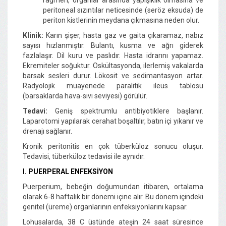
peritoneal sızıntılar neticesinde (seröz eksuda) de
periton kistlerinin meydana çıkmasına neden olur.
Klinik:
Karın şişer, hasta gaz ve gaita çıkaramaz, nabız
sayısı hızlanmıştır. Bulantı, kusma ve ağrı giderek
fazlalaşır. Dil kuru ve paslıdır. Hasta idrarını yapamaz.
Ekremiteler soğuktur. Oskültasyonda, ilerlemiş vakalarda
barsak sesleri durur. Lökosit ve sedimantasyon artar.
Radyolojik muayenede paralitik ileus tablosu
(barsaklarda hava-sıvı seviyesi) görülür.
Tedavi:
Geniş spektrumlu antibiyotiklere başlanır.
Laparotomi yapılarak cerahat boşaltılır, batın içi yıkanır ve
drenajı sağlanır.
Kronik peritonitis en çok tüberküloz sonucu oluşur.
Tedavisi, tüberküloz tedavisi ile aynıdır.
I. PUERPERAL ENFEKSİYON
Puerperium, bebeğin doğumundan itibaren, ortalama
olarak 6-8 haftalık bir dönemi içine alır. Bu dönem içindeki
genitel (üreme) organlarının enfeksiyonlarını kapsar.
Lohusalarda, 38 C üstünde ateşin 24 saat süresince