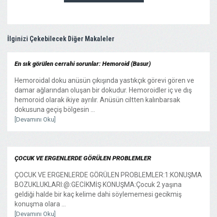
İlginizi Çekebilecek Diğer Makaleler
En sık görülen cerrahi sorunlar: Hemoroid (Basur)
Hemoroidal doku anüsün çıkışında yastıkçık görevi gören ve
damar ağlarından oluşan bir dokudur. Hemoroidler iç ve dış
hemoroid olarak ikiye ayrılır. Anüsün ciltten kalınbarsak
dokusuna geçiş bölgesin ...
[Devamını Oku]
ÇOCUK VE ERGENLERDE GÖRÜLEN PROBLEMLER
ÇOCUK VE ERGENLERDE GÖRÜLEN PROBLEMLER:1:KONUŞMA
BOZUKLUKLARI:@:GECİKMİŞ KONUŞMA:Çocuk 2 yaşına
geldiği halde bir kaç kelime dahi söylememesi gecikmiş
konuşma olara ...
[Devamını Oku]