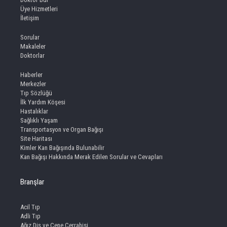
Üye Hizmetleri
İletişim
Sorular
Makaleler
Doktorlar
Haberler
Merkezler
Tıp Sözlüğü
İlk Yardım Köşesi
Hastalıklar
Sağlıklı Yaşam
Transportasyon ve Organ Bağışı
Site Haritası
Kimler Kan Bağışında Bulunabilir
Kan Bağışı Hakkında Merak Edilen Sorular ve Cevapları
Branşlar
Acil Tıp
Adli Tıp
Ağız Diş ve Çene Cerrahisi