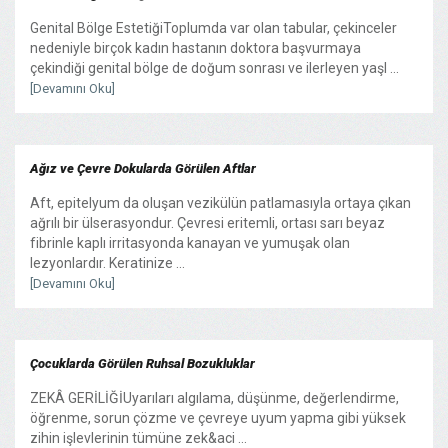
Genital Bölge EstetiğiToplumda var olan tabular, çekinceler
nedeniyle birçok kadın hastanın doktora başvurmaya
çekindiği genital bölge de doğum sonrası ve ilerleyen yaşl ...
[Devamını Oku]
Ağız ve Çevre Dokularda Görülen Aftlar
Aft, epitelyum da oluşan vezikülün patlamasıyla ortaya çıkan
ağrılı bir ülserasyondur. Çevresi eritemli, ortası sarı beyaz
fibrinle kaplı irritasyonda kanayan ve yumuşak olan
lezyonlardır. Keratinize ...
[Devamını Oku]
Çocuklarda Görülen Ruhsal Bozukluklar
ZEKÂ GERİLİĞİUyarıları algılama, düşünme, değerlendirme,
öğrenme, sorun çözme ve çevreye uyum yapma gibi yüksek
zihin işlevlerinin tümüne zek&aci ...