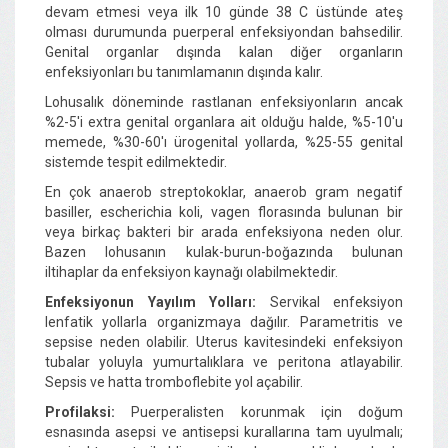
devam etmesi veya ilk 10 günde 38 C üstünde ateş
olması durumunda puerperal enfeksiyondan bahsedilir.
Genital organlar dışında kalan diğer organların
enfeksiyonları bu tanımlamanın dışında kalır.
Lohusalık döneminde rastlanan enfeksiyonların ancak
%2-5'i extra genital organlara ait olduğu halde, %5-10'u
memede, %30-60'ı ürogenital yollarda, %25-55 genital
sistemde tespit edilmektedir.
En çok anaerob streptokoklar, anaerob gram negatif
basiller, escherichia koli, vagen florasında bulunan bir
veya birkaç bakteri bir arada enfeksiyona neden olur.
Bazen lohusanın kulak-burun-boğazında bulunan
iltihaplar da enfeksiyon kaynağı olabilmektedir.
Enfeksiyonun Yayılım Yolları:
Servikal enfeksiyon
lenfatik yollarla organizmaya dağılır. Parametritis ve
sepsise neden olabilir. Uterus kavitesindeki enfeksiyon
tubalar yoluyla yumurtalıklara ve peritona atlayabilir.
Sepsis ve hatta tromboflebite yol açabilir.
Profilaksi:
Puerperalisten korunmak için doğum
esnasında asepsi ve antisepsi kurallarına tam uyulmalı;