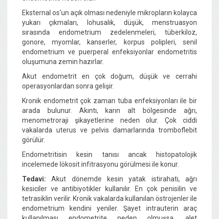
Eksternal os'un açık olması nedeniyle mikropların kolayca
yukarı çıkmaları, lohusalık, düşük, menstruasyon
sırasında endometrium zedelenmeleri, tüberkiloz,
gonore, myomlar, kanserler, korpus polipleri, senil
endometrium ve puerperal enfeksiyonlar endometritis
oluşumuna zemin hazırlar.
Akut endometrit en çok doğum, düşük ve cerrahi
operasyonlardan sonra gelişir.
Kronik endometrit çok zaman tuba enfeksiyonları ile bir
arada bulunur. Akıntı, karın alt bölgesinde ağrı,
menometroraji şikayetlerine neden olur. Çok ciddi
vakalarda uterus ve pelvis damarlarında tromboflebit
görülür.
Endometritisin kesin tanısı ancak histopatolojik
incelemede lökosit infitrasyonu görülmesi ile konur.
Tedavi:
Akut dönemde kesin yatak istirahati, ağrı
kesiciler ve antibiyotikler kullanılır. En çok penisilin ve
tetrasiklin verilir. Kronik vakalarda kullanılan östrojenler ile
endometrium kendini yeniler. Şayet intrauterin araç
kullanılması endometrite neden olmuşsa, alet