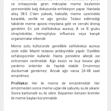
ve irritasyonda giren mikroplar meme bezlerinin
çevresindeki bağ dokusunda enfeksiyon yapar. Hastada
ateş 38.5 C'den yüksek, halsizlik, meme üzerindeki
kızarıklık, sertlik ve ağrı görülür. Tedavi edilmediği
takdirde meme apsesi meydana gelir ve cerrahi drenaj
gerektirir. En çok stafilokokus aureus, A ve B grubu
streptokoklar, hemophylus influenza veya karışık
organizmalar etkendir.
Meme sütü kültüründe genellikle safilokoküs aureus
izole edilir. Mastit tedavisi antibiyotikle yapılır. Özellikle
sefalosporinler kullanılır. Hasta penisiline allerjik ise
eritromisin verilmelidir. Ağrı kesici ve buz kesesi gibi
yardımcı önlemler de faydalı olabilir. Emzirmeyi
durdurmak gerekmez. Ancak ağrı varsa 24-48 saat
emzirilmez.
Profilaksi:
Her iki meme de emzirilmelidir. Her
emzirmeden sonra meme uçları ılık sabunlu su ile yıkanır.
Sonra karbonatlı su ile silinir. Bepanten benzeri kremler
ile meme başları korunmalıdır.