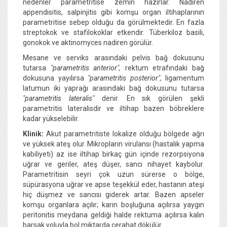
nedenler parametritise zemin hazırlar. Nadiren
appendisitis, salpinjitis gibi komşu organ iltihaplarının
parametritise sebep olduğu da görülmektedir. En fazla
streptokok ve stafilokoklar etkendir. Tüberkiloz basili,
gonokok ve aktinomyces nadiren görülür.
Mesane ve serviks arasındaki pelvis bağ dokusunu
tutarsa
"parametritis anterior",
rektum etrafındaki bağ
dokusuna yayılırsa
"parametritis posterior",
ligamentum
latumun iki yaprağı arasındaki bağ dokusunu tutarsa
"parametritis lateralis"
denir. En sık görülen şekli
parametritis lateralisdir ve iltihap bazen böbreklere
kadar yükselebilir.
Klinik:
Akut parametritiste lokalize olduğu bölgede ağrı
ve yüksek ateş olur. Mikropların virulansı (hastalık yapma
kabiliyeti) az ise iltihap birkaç gün içinde rezorpsiyona
uğrar ve geriler, ateş düşer, sancı nihayet kaybolur.
Parametritisin seyri çok uzun sürerse o bölge,
süpürasyona uğrar ve apse teşekkül eder, hastanın ateşi
hiç düşmez ve sancısı giderek artar. Bazen apseler
komşu organlara açılır; karın boşluğuna açılırsa yaygın
peritonitis meydana geldiği halde rektuma açılırsa kalın
barsak yoluyla bol miktarda cerahat dökülür.