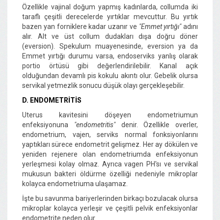
Özellikle vajinal doğum yapmış kadınlarda, collumda iki
taraflı çeşitli derecelerde yırtıklar mevcuttur. Bu yırtık
bazen yan forniklere kadar uzanır ve
"Emmet yırtığı"
adını
alır. Alt ve üst collum dudakları dışa doğru döner
(eversion). Spekulum muayenesinde, eversion ya da
Emmet yırtığı durumu varsa, endoserviks yanlış olarak
portio örtüsü gibi değerlendirilebilir. Kanal açık
olduğundan devamlı pis kokulu akıntı olur. Gebelik olursa
servikal yetmezlik sonucu düşük olayı gerçekleşebilir.
D. ENDOMETRİTİS
Uterus kavitesini döşeyen endometriumun
enfeksiyonuna
"endometritis"
denir. Özellikle overler,
endometrium, vajen, serviks normal fonksiyonlarını
yaptıkları sürece endometrit gelişmez. Her ay dökülen ve
yeniden rejenere olan endometriumda enfeksiyonun
yerleşmesi kolay olmaz. Ayrıca vagen PH'sı ve servikal
mukusun bakteri öldürme özelliği nedeniyle mikroplar
kolayca endometriuma ulaşamaz.
İşte bu savunma bariyerlerinden birkaçı bozulacak olursa
mikroplar kolayca yerleşir ve çeşitli pelvik enfeksiyonlar
endometrite neden olur.