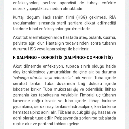
enfeksiyonları, perfore apandisit de tubayı enfekte
ederek yapışıklıklara neden olmaktadır.
Kürtaj, doğum, ilaçlı rahim filmi (HSG) çekilmesi, RİA
uygulamaları sırasında steril şartlara dikkat edilmediği
takdirde tübal enfeksiyonlar görülmektedir.
Akut tübal enfeksiyonlarda hastada ateş, bulantı, kusma,
pelviste ağrı olur. Hastalığın tedavisinden sonra tubanın
durumu HSG veya laparoskopi ile belirlenir.
F. SALPİNGO – OOFORİTİS (SALPİNGO-OOPHORİTİS)
Akut dönemde enfeksiyon, tubada sınırlı olduğu halde
olay kronikleşince yumurtalıkları da içine alır, bu duruma
"salpingo-oforitis veya adneksitis"
adı verilir. Tüba içinde
cerahat birikir. Tüba duvarında bağ dokusu içinde
lokositler birikir. Tüba mukozası şiş ve ödemlidir. İltihap
zamanla kas tabakasına yayılabilir. Fimbrial uç tübanın
lümenine doğru kıvrılır ve tüba içinde iltihap birikirse
pyosalpinx, seröz mayi birikirse hidrosalpinx, kan birikirse
hematosalpinx adını alır. Tübalar sucuk gibi şiş, hassas ve
ağrılı olarak tuşe edilir. Palpasyonda zorlanırsa tubalarda
rüptür olur ve peritonit tablosu gelişir.