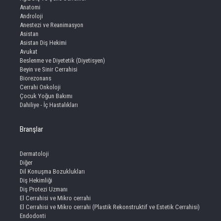
Anatomi
Androloji
Anestezi ve Reanimasyon
Asistan
Asistan Diş Hekimi
Avukat
Beslenme ve Diyetetik (Diyetisyen)
Beyin ve Sinir Cerrahisi
Biorezonans
Cerrahi Onkoloji
Çocuk Yoğun Bakımı
Dahiliye - İç Hastalıkları
Branşlar
Dermatoloji
Diğer
Dil Konuşma Bozuklukları
Diş Hekimliği
Diş Protezi Uzmanı
El Cerrahisi ve Mikro cerrahi
El Cerrahisi ve Mikro cerrahi (Plastik Rekonstruktif ve Estetik Cerrahisi)
Endodonti