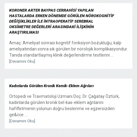
KORONER ARTER BAYPAS CERRAHİSİ YAPILAN
HASTALARDA ERKEN DÖNEMDE GÖRÜLEN NÖROKOGNİTİF
DEĞİŞİKLİKLER İLE İNTRAOPERATİF SEREBRAL
OKSİMETRE DEĞERLERİ ARASINDAKİ İLİŞKİNİN
ARAŞTIRILMASI
Amaç: Ameliyat sonrası kognitif fonksiyon bozukluğu, kalp
ameliyatından sonra sık görülen bir nörolojik komplikasyondur.
Tanıda standartlaşmış klinik değerlendirme testlerini ...
[Devamını Oku]
Kadınlarda Görülen Kronik Kemik-Eklem Ağrıları
Ortopedi ve Travmatoloji Uzmanı Doç. Dr. Çağatay Öztürk,
kadınlarda görülen kronik bel-kas-eklem ağrılarını
hafifletmenin yolunun doğru beslenme ve egzersizden
ge&cce ...
[Devamını Oku]