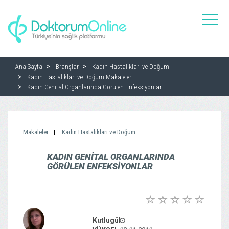
toggle
naviga
Ana Sayfa
Branşlar
Kadın Hastalıkları ve Doğum
Kadın Hastalıkları ve Doğum Makaleleri
Kadın Genital Organlarında Görülen Enfeksiyonlar
Makaleler
Kadın Hastalıkları ve Doğum
KADIN GENITAL ORGANLARINDA
GÖRÜLEN ENFEKSIYONLAR
Kutlugül