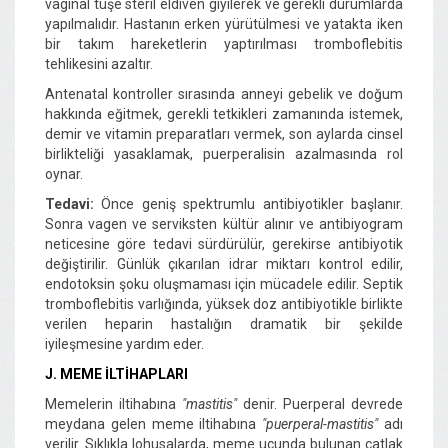
vaginal tuşe steril eldiven giyilerek ve gerekli durumlarda
yapılmalıdır. Hastanın erken yürütülmesi ve yatakta iken
bir takım hareketlerin yaptırılması tromboflebitis
tehlikesini azaltır.
Antenatal kontroller sırasında anneyi gebelik ve doğum
hakkında eğitmek, gerekli tetkikleri zamanında istemek,
demir ve vitamin preparatları vermek, son aylarda cinsel
birlikteliği yasaklamak, puerperalisin azalmasında rol
oynar.
Tedavi:
Önce geniş spektrumlu antibiyotikler başlanır.
Sonra vagen ve serviksten kültür alınır ve antibiyogram
neticesine göre tedavi sürdürülür, gerekirse antibiyotik
değiştirilir. Günlük çıkarılan idrar miktarı kontrol edilir,
endotoksin şoku oluşmaması için mücadele edilir. Septik
tromboflebitis varlığında, yüksek doz antibiyotikle birlikte
verilen heparin hastalığın dramatik bir şekilde
iyileşmesine yardım eder.
J. MEME İLTİHAPLARI
Memelerin iltihabına
"mastitis"
denir. Puerperal devrede
meydana gelen meme iltihabına
"puerperal-mastitis"
adı
verilir. Sıklıkla lohusalarda, meme ucunda bulunan çatlak