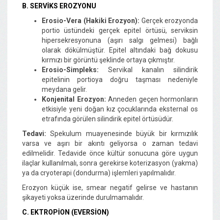
B. SERVİKS EROZYONU
Erosio-Vera (Hakiki Erozyon):
Gerçek erozyonda
portio üstündeki gerçek epitel örtüsü, serviksin
hipersekresyonuna (aşırı salgı gelmesi) bağlı
olarak dökülmüştür. Epitel altındaki bağ dokusu
kırmızı bir görüntü şeklinde ortaya çıkmıştır.
Erosio-Simpleks:
Servikal kanalın silindirik
epitelinin portioya doğru taşması nedeniyle
meydana gelir.
Konjenital Erozyon:
Anneden geçen hormonların
etkisiyle yeni doğan kız çocuklarında eksternal os
etrafında görülen silindirik epitel örtüsüdür.
Tedavi:
Spekulum muayenesinde büyük bir kırmızılık
varsa ve aşırı bir akıntı geliyorsa o zaman tedavi
edilmelidir. Tedavide önce kültür sonucuna göre uygun
ilaçlar kullanılmalı, sonra gerekirse koterizasyon (yakma)
ya da cryoterapi (dondurma) işlemleri yapılmalıdır.
Erozyon küçük ise, smear negatif gelirse ve hastanın
şikayeti yoksa üzerinde durulmamalıdır.
C. EKTROPİON (EVERSİON)