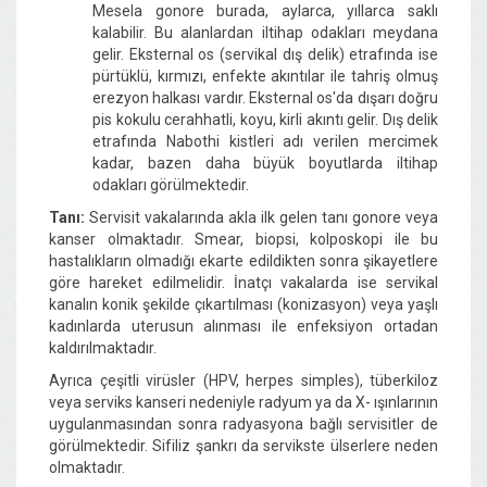
Mesela gonore burada, aylarca, yıllarca saklı
kalabilir. Bu alanlardan iltihap odakları meydana
gelir. Eksternal os (servikal dış delik) etrafında ise
pürtüklü, kırmızı, enfekte akıntılar ile tahriş olmuş
erezyon halkası vardır. Eksternal os'da dışarı doğru
pis kokulu cerahhatli, koyu, kirli akıntı gelir. Dış delik
etrafında Nabothi kistleri adı verilen mercimek
kadar, bazen daha büyük boyutlarda iltihap
odakları görülmektedir.
Tanı:
Servisit vakalarında akla ilk gelen tanı gonore veya
kanser olmaktadır. Smear, biopsi, kolposkopi ile bu
hastalıkların olmadığı ekarte edildikten sonra şikayetlere
göre hareket edilmelidir. İnatçı vakalarda ise servikal
kanalın konik şekilde çıkartılması (konizasyon) veya yaşlı
kadınlarda uterusun alınması ile enfeksiyon ortadan
kaldırılmaktadır.
Ayrıca çeşitli virüsler (HPV, herpes simples), tüberkiloz
veya serviks kanseri nedeniyle radyum ya da X- ışınlarının
uygulanmasından sonra radyasyona bağlı servisitler de
görülmektedir. Sifiliz şankrı da servikste ülserlere neden
olmaktadır.