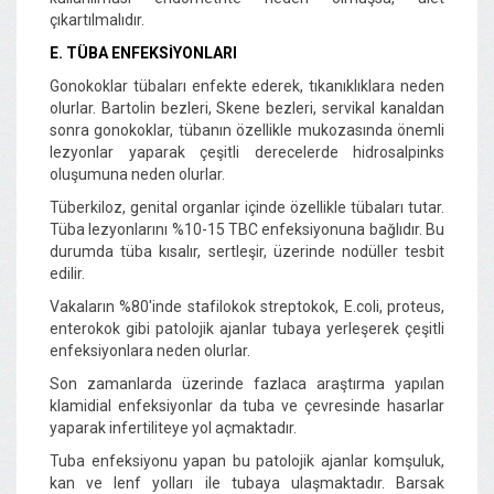
çıkartılmalıdır.
E. TÜBA ENFEKSİYONLARI
Gonokoklar tübaları enfekte ederek, tıkanıklıklara neden
olurlar. Bartolin bezleri, Skene bezleri, servikal kanaldan
sonra gonokoklar, tübanın özellikle mukozasında önemli
lezyonlar yaparak çeşitli derecelerde hidrosalpinks
oluşumuna neden olurlar.
Tüberkiloz, genital organlar içinde özellikle tübaları tutar.
Tüba lezyonlarını %10-15 TBC enfeksiyonuna bağlıdır. Bu
durumda tüba kısalır, sertleşir, üzerinde nodüller tesbit
edilir.
Vakaların %80'inde stafilokok streptokok, E.coli, proteus,
enterokok gibi patolojik ajanlar tubaya yerleşerek çeşitli
enfeksiyonlara neden olurlar.
Son zamanlarda üzerinde fazlaca araştırma yapılan
klamidial enfeksiyonlar da tuba ve çevresinde hasarlar
yaparak infertiliteye yol açmaktadır.
Tuba enfeksiyonu yapan bu patolojik ajanlar komşuluk,
kan ve lenf yolları ile tubaya ulaşmaktadır. Barsak