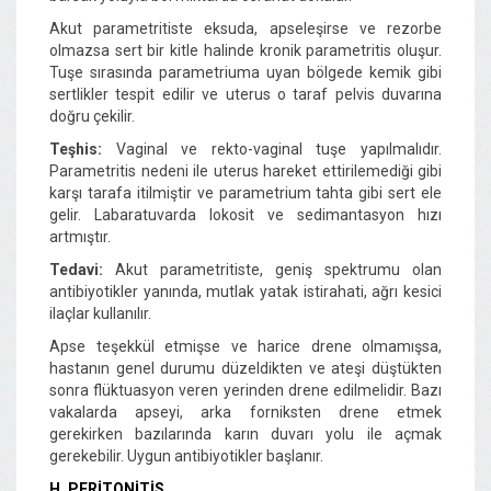
Akut parametritiste eksuda, apseleşirse ve rezorbe
olmazsa sert bir kitle halinde kronik parametritis oluşur.
Tuşe sırasında parametriuma uyan bölgede kemik gibi
sertlikler tespit edilir ve uterus o taraf pelvis duvarına
doğru çekilir.
Teşhis:
Vaginal ve rekto-vaginal tuşe yapılmalıdır.
Parametritis nedeni ile uterus hareket ettirilemediği gibi
karşı tarafa itilmiştir ve parametrium tahta gibi sert ele
gelir. Labaratuvarda lokosit ve sedimantasyon hızı
artmıştır.
Tedavi:
Akut parametritiste, geniş spektrumu olan
antibiyotikler yanında, mutlak yatak istirahati, ağrı kesici
ilaçlar kullanılır.
Apse teşekkül etmişse ve harice drene olmamışsa,
hastanın genel durumu düzeldikten ve ateşi düştükten
sonra flüktuasyon veren yerinden drene edilmelidir. Bazı
vakalarda apseyi, arka forniksten drene etmek
gerekirken bazılarında karın duvarı yolu ile açmak
gerekebilir. Uygun antibiyotikler başlanır.
H. PERİTONİTİS