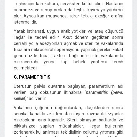
Teşhis için kan kültürü, serviksten kültür alınır. Hastanın
anamnezi ve semptomları da teşhis koymaya yardımcı
olur. Ayrıca kan muayenesi, idrar tetkiki, akciğer grafisi
istenmelidir.
Yatak istirahati, uygun antibiyotikler ve ateş düşürücü
ilaçlar ile tedavi edilir. Akut dönem geçtikten sonra
cerrahi yolla adezyonları açmak ve sterilite vakalarında
tubalara mikrocerrahi operasyonu yapmak gerekir. Fakat
günümüzde tübal faktöre bağlı infertilite vakalarında
mikrocerrahi yerine tüp bebek yöntemi tercih
edilmektedir.
G. PARAMETRİTİS
Uterusun pelvis duvarına bağlayan, parametrium adı
verilen bağ dokusunun iltihabına
"parametritis (pelvik
sellulit)"
adı verilir.
Vakaların çoğunda doğumlardan, düşüklerden sonra
servikal kanalda ve istmusta oluşan travmatik lezyonlar
mikropların giriş kapısıdır. Steril olmayan şartlarda ve
dikkatsizce yapılan müdahaleler, Hegar bujilerinin
zorlanarak kullanılması, tek dişlinin collumu yırtması gibi