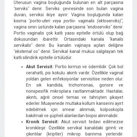
Uterusun vagina boşluğunda bulunan en alt parçasına
"serviks"
denir. Serviks çevresinde son bulan vagina
duvarı, serviksi ikiye ayırır: Vagina boşluğunda kalan
kısıma
"portio-uteri veya portio- vaginalis (ektoserviks)",
vagina sınırı üstünde kalan parçasına
"endoserviks"
denir.
Portio vaginalis çok katlı yassı epitelle örtülü olup bağ
dokusundan ibarettir. Ortasındaki kanala
"kanalis
servikalis"
denir. Bu kanalın vajinaya açılan deliğine
"eksternal os"
denir. Servikal kanal mukus salgılayan tek
katlı silindirik epitelle örtülüdür.
Akut Servisit:
Portio kırmızı ve ödemlidir. Çok bol
cerahatli, pis kokulu akıntı vardır. Özellikle vaginal
yoldan gelen enfeksiyonlar servisitise neden olur.
En sık kandida, trichomonas, gonore ve
nonspesifik mikroplara rastlanmaktadır. Hastalar,
akıntı, ağrılı cinsel temas ve tahrişten şikayet
ederler. Muayenede mutlaka kollum kanserini ayırt
edebilmek için smear alınmalı, kolposkopla
bakılmalı ve şüpheli alanlardan biopsi alınmalıdır.
Kronik Servisit:
Akut servisit tedavi edilmezse
kronikleşir. Özellikle servikal kanaldaki girinti ve
çıkıntılar (kriptler) mikrop barınma yerleridir.