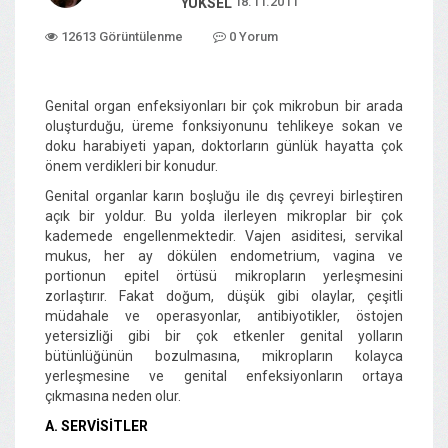
18.11.2011
YÜKSEL
12613 Görüntülenme
0 Yorum
Genital organ enfeksiyonları bir çok mikrobun bir arada
oluşturduğu, üreme fonksiyonunu tehlikeye sokan ve
doku harabiyeti yapan, doktorların günlük hayatta çok
önem verdikleri bir konudur.
Genital organlar karın boşluğu ile dış çevreyi birleştiren
açık bir yoldur. Bu yolda ilerleyen mikroplar bir çok
kademede engellenmektedir. Vajen asiditesi, servikal
mukus, her ay dökülen endometrium, vagina ve
portionun epitel örtüsü mikropların yerleşmesini
zorlaştırır. Fakat doğum, düşük gibi olaylar, çeşitli
müdahale ve operasyonlar, antibiyotikler, östojen
yetersizliği gibi bir çok etkenler genital yolların
bütünlüğünün bozulmasına, mikropların kolayca
yerleşmesine ve genital enfeksiyonların ortaya
çıkmasına neden olur.
A. SERVİSİTLER