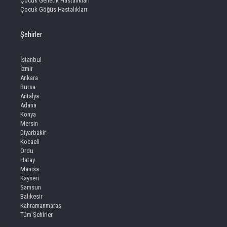
Çocuk Genetik Hastalıkları
Çocuk Göğüs Hastalıkları
Şehirler
İstanbul
İzmir
Ankara
Bursa
Antalya
Adana
Konya
Mersin
Diyarbakir
Kocaeli
Ordu
Hatay
Manisa
Kayseri
Samsun
Balıkesir
Kahramanmaraş
Tüm Şehirler