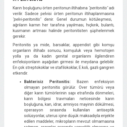
Karın boşluğunu örten peritonun iltihabına
"peritonitis"
adı
verilir. Sadece pelvisi örten peritonun iltihaplanmasına
"pelvi-peritonitis"
denir. Genel durumun kötüleşmesi,
ağrıların karnın her tarafına yayılması, hıçkırık, bulantı,
kusmanın artması halinde peritonitisten şüphelenmek
gerekir.
Peritonitis ya mide, barsaklar, appendist gibi komşu
organların iltihabı sonucu, komşuluk veya hemotojen
yolla ya da kadın genital organlarını ilgilendiren
enfeksiyonların aşağıdan girmesi ile meydana gelebilir.
En çok streptokoklar ve stafilokoklar, E.koli, gazlı gangren
etkendir.
Bakterisiz Peritonitis:
Bazen enfeksiyon
olmayan peritonitis görülür. Over tümörü veya
diğer karın tümörlerinin sapı etrafında dönmeleri,
karın bölgesi travmaları neticesinde karın
boşluğuna, kan, idrar, amniyos mayinin dökülmesi,
operasyon sırasında kullanılan antiseptik
solüsyonlar, uterus içine düşük maksadıyla enjekte
edilen maddeler, mikropların mevcut olmamasına
rağmen, organlar arasında yapışıklık olmasına ve