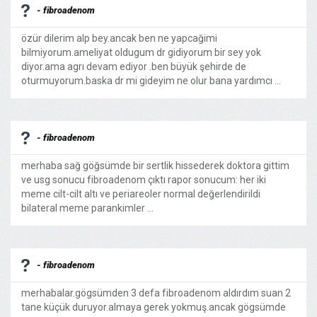
- fibroadenom
özür dilerim alp bey.ancak ben ne yapcağimi
bilmiyorum.ameliyat oldugum dr gidiyorum bir sey yok
diyor.ama agrı devam ediyor .ben büyük şehirde de
oturmuyorum.baska dr mi gideyim ne olur bana yardımcı ...
- fibroadenom
merhaba sağ göğsümde bir sertlik hissederek doktora gittim
ve usg sonucu fibroadenom çıktı rapor sonucum: her iki
meme cilt-cilt altı ve periareoler normal değerlendirildi
bilateral meme parankimler ...
- fibroadenom
merhabalar.gögsümden 3 defa fibroadenom aldırdım suan 2
tane küçük duruyor.almaya gerek yokmuş.ancak gögsümde