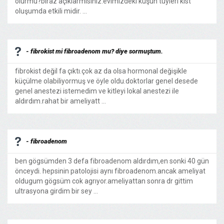
olurmu?biraz açıklarmısınız.evimizdeki kuşun tüyleri kist
oluşumda etkili midir. ...
- fibrokist mi fibroadenom mu? diye sormuştum.
fibrokist değil fa çıktı.çok az da olsa hormonal değişikle
küçülme olabiliyormuş ve öyle oldu.doktorlar genel desede
genel anestezi istemedim ve kitleyi lokal anestezi ile
aldırdım.rahat bir ameliyatt ...
- fibroadenom
ben gögsümden 3 defa fibroadenom aldırdım,en sonki 40 gün
önceydi. hepsinin patolojisi aynı fibroadenom.ancak ameliyat
oldugum gögsüm cok agrıyor.ameliyattan sonra dr gittim
ultrasyona girdim bir sey ...