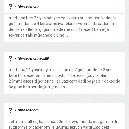
- fibroadenom
merhaba ben 26 yaşındayım ve evliyim bu zamana kadar iki
göğsümden de 4 kere ameliyat oldum ve yine fibreadenom
denilen kistler iki göğsümdede mevcut (9 adet) ben eğer
tekrar cerrahi müdahale olursa ...
- fibroadenom acilllll
merhaba,21 yaşındayım ultrason da 2 göğsümdede 2 şer
tane fibroadenom izlendi.doktor 1 tanesini (büyük olan
23mm) alıcaz diğerlerine ilaç yazıcam dedi.başka bir doktorda
boşuna hormon ilaçları içme on ...
- fibroadenom
sol meme alt dış kadranda10mm boyutlarında düzgün sınırlı
fuziform fibroadenom ile uyumlu lezyon vardır.usg dekı