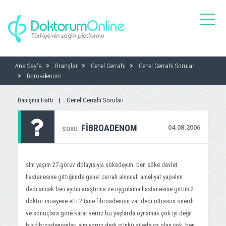
toggle
naviga
Ana Sayfa
Branşlar
Genel Cerrahi
Genel Cerrahi Soruları
fibroadenom
Danışma Hattı
Genel Cerrahi Soruları
FIBROADENOM
04.08.2006
SORU:
slm yaşım 27.görev dolayısıyla sökedeyim. ben söke devlet
hastanesine gittiğimde genel cerrah alınmalı ameliyat yapalım
dedi.ancak ben aydın araştırma ve uygulama hastanesine gittim 2
doktor muayene etti 2 tane fibroadenom var dedi.ultrason önerdi
ve sonuçlara göre karar verriz bu yaşlarda oynamak çok iyi değil
biz fibroadenomları almıyoruz dedi.çünkü ailede ca olan yok. ben