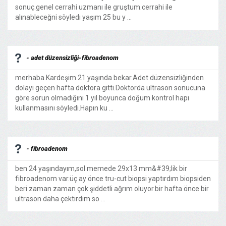
sonuç.genel cerrahi uzmanı ile gruştum.cerrahi ile
alınableceğni söyledı yaşım 25 bu y ...
- adet düzensizliği-fibroadenom
merhaba.Kardeşim 21 yaşında bekar.Adet düzensizliğinden
dolayı geçen hafta doktora gitti.Doktorda ultrason sonucuna
göre sorun olmadığını 1 yıl boyunca doğum kontrol hapı
kullanmasını söyledi.Hapın ku ...
- fibroadenom
ben 24 yaşındayım,sol memede 29x13 mm&#39;lik bir
fibroadenom var.üç ay önce tru-cut biopsi yaptırdım biopsiden
beri zaman zaman çok şiddetli ağrım oluyor.bir hafta önce bir
ultrason daha çektirdim so ...