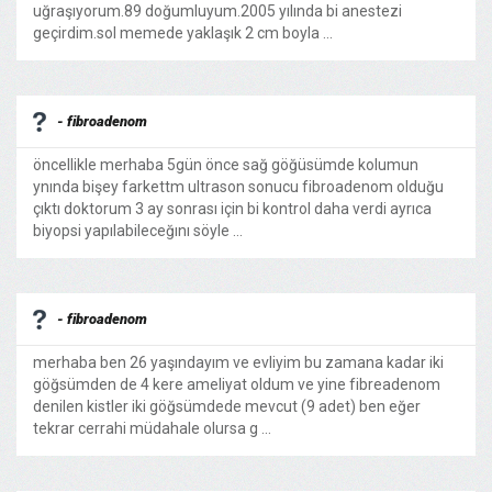
uğraşıyorum.89 doğumluyum.2005 yılında bi anestezi
geçirdim.sol memede yaklaşık 2 cm boyla ...
- fibroadenom
öncellikle merhaba 5gün önce sağ göğüsümde kolumun
ynında bişey farkettm ultrason sonucu fibroadenom olduğu
çıktı doktorum 3 ay sonrası için bi kontrol daha verdi ayrıca
biyopsi yapılabileceğını söyle ...
- fibroadenom
merhaba ben 26 yaşındayım ve evliyim bu zamana kadar iki
göğsümden de 4 kere ameliyat oldum ve yine fibreadenom
denilen kistler iki göğsümdede mevcut (9 adet) ben eğer
tekrar cerrahi müdahale olursa g ...