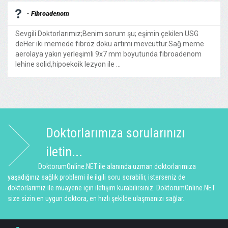
- Fibroadenom
Sevgili Doktorlarımız;Benim sorum şu; eşimin çekilen USG
deHer iki memede fibröz doku artımı mevcuttur.Sağ meme
aerolaya yakın yerleşimli 9x7 mm boyutunda fibroadenom
lehine solid,hipoekoik lezyon ile ...
Doktorlarımıza sorularınızı
iletin...
DoktorumOnline.NET ile alanında uzman doktorlarımıza
yaşadığınız sağlık problemi ile ilgili soru sorabilir, isterseniz de
doktorlarımız ile muayene için iletişim kurabilirsiniz. DoktorumOnline.NET
size sizin en uygun doktora, en hızlı şekilde ulaşmanızı sağlar.