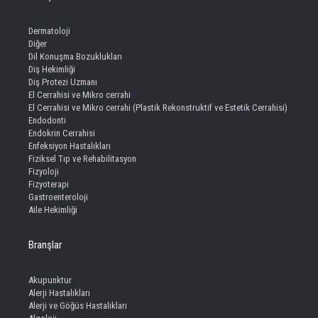
Dermatoloji
Diğer
Dil Konuşma Bozuklukları
Diş Hekimliği
Diş Protezi Uzmanı
El Cerrahisi ve Mikro cerrahi
El Cerrahisi ve Mikro cerrahi (Plastik Rekonstruktif ve Estetik Cerrahisi)
Endodonti
Endokrin Cerrahisi
Enfeksiyon Hastalıkları
Fiziksel Tıp ve Rehabilitasyon
Fizyoloji
Fizyoterapi
Gastroenteroloji
Aile Hekimliği
Branşlar
Akupunktur
Alerji Hastalıkları
Alerji ve Göğüs Hastalıkları