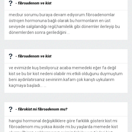
- fibroadenom ve kist
mecbur sorumu buraya devam ediyorum.fibroadenomlar
östrojen hormonuna bağlı olarak bu hormonların en üst
seviyede salgılandığı regil,hamilelik gibi dönemler ilerleyip bu
dönemlerden sonra gerilediğini ...
- fibroadenom ve kist
ve evimizde kuş besliyoruz acaba memedeki eğer fa değil
kist se bu bir kist nedeni olabilir mi.etkili olduğunu duymuştum
beni aydınlatırsanız sevinirim.kafam çok karıştı uykularım
kaçmaya başladı... ...
- fibrokist mi fibroadenom mu?
hangisi hormonal değişikliklere göre farklılık gösterir.kist mi
fibroadenom mu.yoksa ikiside mi.bu yaşlarda memede kist