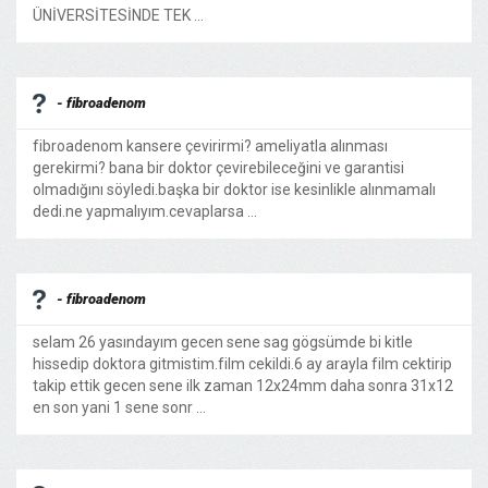
ÜNİVERSİTESİNDE TEK ...
- fibroadenom
fibroadenom kansere çevirirmi? ameliyatla alınması
gerekirmi? bana bir doktor çevirebileceğini ve garantisi
olmadığını söyledi.başka bir doktor ise kesinlikle alınmamalı
dedi.ne yapmalıyım.cevaplarsa ...
- fibroadenom
selam 26 yasındayım gecen sene sag gögsümde bi kitle
hissedip doktora gitmistim.film cekildi.6 ay arayla film cektirip
takip ettik gecen sene ilk zaman 12x24mm daha sonra 31x12
en son yani 1 sene sonr ...