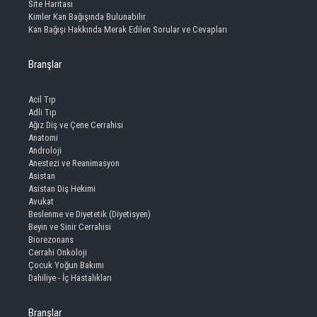
Site Haritası
Kimler Kan Bağışında Bulunabilir
Kan Bağışı Hakkında Merak Edilen Sorular ve Cevapları
Branşlar
Acil Tıp
Adli Tıp
Ağız Diş ve Çene Cerrahisi
Anatomi
Androloji
Anestezi ve Reanimasyon
Asistan
Asistan Diş Hekimi
Avukat
Beslenme ve Diyetetik (Diyetisyen)
Beyin ve Sinir Cerrahisi
Biorezonans
Cerrahi Onkoloji
Çocuk Yoğun Bakımı
Dahiliye - İç Hastalıkları
Branşlar