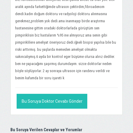
aralık ayında farkettiğimde ultrason çektirdim,fibroadenom
dendi.kadın doğum doktoru ve radyoloji doktoru alınmasına
gerekmez,problem yok dedi.ama inanmayıp birde araştırma
hastanesine gittim oradaki doktorlarlada görüştüm sen
pimpiriklisin biz hastalarım %95 ine almıyoruz ama senin gibi
pimpiriklilere ameliyat öneriyoruz dedi.iğneli biopsi yapılsa bile bu
riski arttırmış. bu yaşlarda memeden ameliyat olmakta
sakıncalıymış.6 ayda bir kontrol eger büyüme olursa alırız dediler.
ben ne yapacağımı şaşırmış durumdayım. sizce doktorlar neden
böyle söylüyorlar. 2 ay sonraya ultrason için randevu verildi ve
benim kafamda bir soru işareti k
Bu Soruya Doktor Cevabı Gönder
Bu Soruya Verilen Cevaplar ve Yorumlar