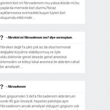
gösterir.kist mi fibroadenom mu.yoksa ikiside mi.bu
yaşlarda memede kist olurmu?biraz
açıklarmısınız.evimizdeki kuşun tüyleri kist
oluşumda etkili midir. ...
- fibrokist mi fibroadenom mu? diye sormuştum.
fibrokist değil fa çıktı.çok az da olsa hormonal
değişikle küçülme olabiliyormuş ve öyle
oldu.doktorlar genel desede genel anestezi
istemedim ve kitleyi lokal anestezi ile aldırdım.rahat
bir ameliyatt ...
- fibroadenom
ben gögsümden 3 defa fibroadenom aldırdım,en
sonki 40 gün önceydi. hepsinin patolojisi aynı
fibroadenom.ancak ameliyat oldugum gögsüm cok