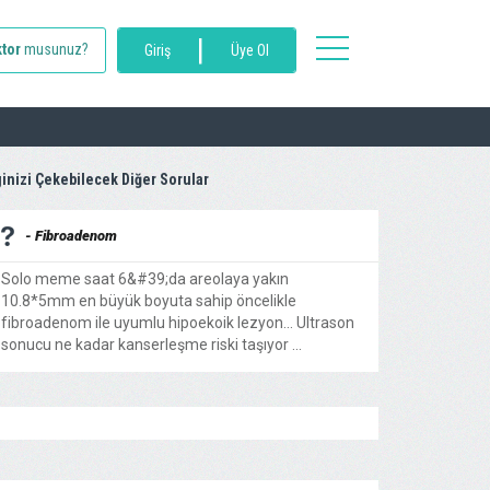
|
toggle
tor
musunuz?
Giriş
Üye Ol
navigation
ginizi Çekebilecek Diğer Sorular
- Fibroadenom
Solo meme saat 6&#39;da areolaya yakın
10.8*5mm en büyük boyuta sahip öncelikle
fibroadenom ile uyumlu hipoekoik lezyon... Ultrason
sonucu ne kadar kanserleşme riski taşıyor ...