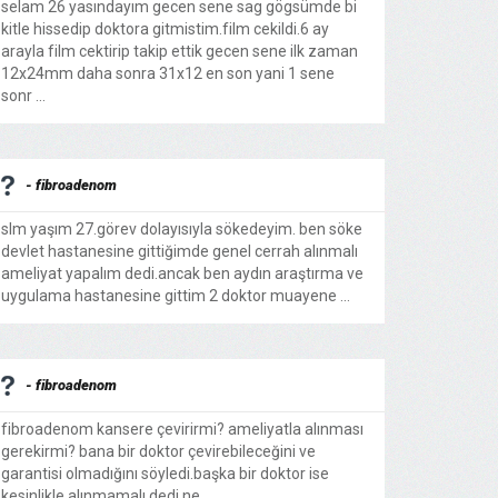
selam 26 yasındayım gecen sene sag gögsümde bi
kitle hissedip doktora gitmistim.film cekildi.6 ay
arayla film cektirip takip ettik gecen sene ilk zaman
12x24mm daha sonra 31x12 en son yani 1 sene
sonr ...
- fibroadenom
slm yaşım 27.görev dolayısıyla sökedeyim. ben söke
devlet hastanesine gittiğimde genel cerrah alınmalı
ameliyat yapalım dedi.ancak ben aydın araştırma ve
uygulama hastanesine gittim 2 doktor muayene ...
- fibroadenom
fibroadenom kansere çevirirmi? ameliyatla alınması
gerekirmi? bana bir doktor çevirebileceğini ve
garantisi olmadığını söyledi.başka bir doktor ise
kesinlikle alınmamalı dedi.ne