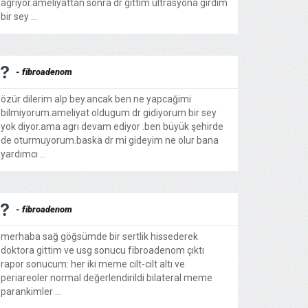
agrıyor.ameliyattan sonra dr gittim ultrasyona girdim
bir sey ...
- fibroadenom
özür dilerim alp bey.ancak ben ne yapcağimi
bilmiyorum.ameliyat oldugum dr gidiyorum bir sey
yok diyor.ama agrı devam ediyor .ben büyük şehirde
de oturmuyorum.baska dr mi gideyim ne olur bana
yardımcı ...
- fibroadenom
merhaba sağ göğsümde bir sertlik hissederek
doktora gittim ve usg sonucu fibroadenom çıktı
rapor sonucum: her iki meme cilt-cilt altı ve
periareoler normal değerlendirildi bilateral meme
parankimler ...