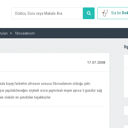
Siz bir
Dok
ruları
fibroadenom
İl
17.07.2008
da bişey farkettm ultrason sonucu fibroadenom olduğu çıktı
psi yapılabileceğını söyledi sizce yaptırmalı mıyım ayrıca 5 gündür sağ
n olabilir mi şimdiden teşekkürler