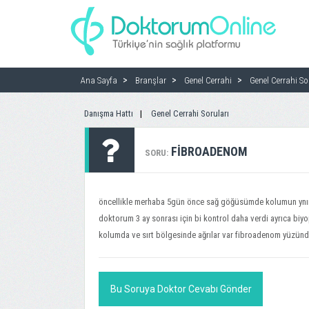
Ana Sayfa
Branşlar
Genel Cerrahi
Genel Cerrahi So
Danışma Hattı
Genel Cerrahi Soruları
FIBROADENOM
SORU:
öncellikle merhaba 5gün önce sağ göğüsümde kolumun ynın
doktorum 3 ay sonrası için bi kontrol daha verdi ayrıca biyo
kolumda ve sırt bölgesinde ağrılar var fibroadenom yüzünde
Bu Soruya Doktor Cevabı Gönder