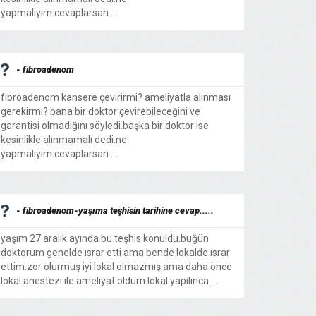
yapmalıyım.cevaplarsan ...
- fibroadenom
fibroadenom kansere çevirirmi? ameliyatla alınması
gerekirmi? bana bir doktor çevirebileceğini ve
garantisi olmadığını söyledi.başka bir doktor ise
kesinlikle alınmamalı dedi.ne
yapmalıyım.cevaplarsan ...
- fibroadenom-yaşıma teşhisin tarihine cevap.....
yaşım 27.aralık ayında bu teşhis konuldu.buğün
doktorum genelde ısrar etti ama bende lokalde ısrar
ettim.zor olurmuş iyi lokal olmazmış.ama daha önce
lokal anestezi ile ameliyat oldum.lokal yapılınca ...