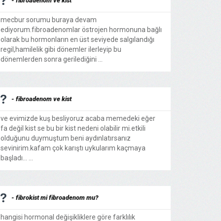
- fibroadenom ve kist
mecbur sorumu buraya devam
ediyorum.fibroadenomlar östrojen hormonuna bağlı
olarak bu hormonların en üst seviyede salgılandığı
regil,hamilelik gibi dönemler ilerleyip bu
dönemlerden sonra gerilediğini ...
- fibroadenom ve kist
ve evimizde kuş besliyoruz acaba memedeki eğer
fa değil kist se bu bir kist nedeni olabilir mi.etkili
olduğunu duymuştum beni aydınlatırsanız
sevinirim.kafam çok karıştı uykularım kaçmaya
başladı... ...
- fibrokist mi fibroadenom mu?
hangisi hormonal değişikliklere göre farklılık