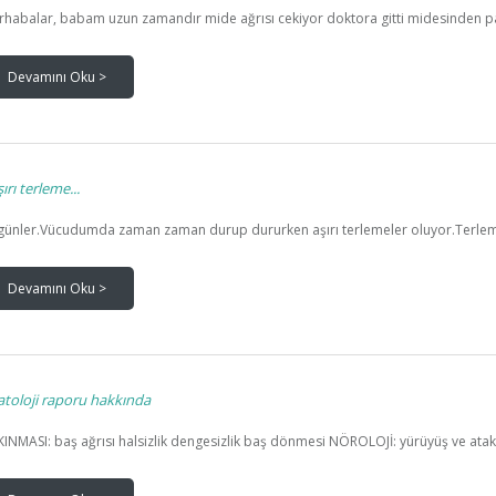
habalar, babam uzun zamandır mide ağrısı cekiyor doktora gitti midesinden par
Devamını Oku >
ırı terleme...
 günler.Vücudumda zaman zaman durup dururken aşırı terlemeler oluyor.Terlemen
Devamını Oku >
toloji raporu hakkında
INMASI: baş ağrısı halsizlik dengesizlik baş dönmesi NÖROLOJİ: yürüyüş ve ataksi