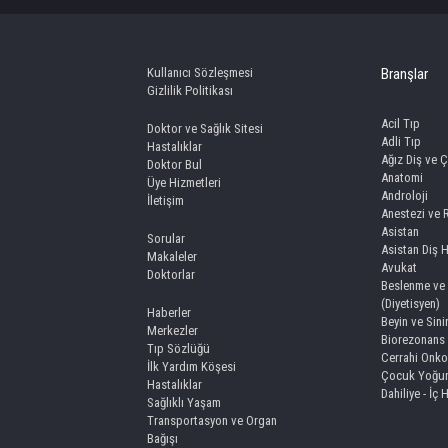
Kullanıcı Sözleşmesi
Branşlar
Gizlilik Politikası
Acil Tıp
Doktor ve Sağlık Sitesi
Adli Tıp
Hastalıklar
Ağız Diş ve Ç
Doktor Bul
Anatomi
Üye Hizmetleri
Androloji
İletişim
Anestezi ve
Asistan
Sorular
Asistan Diş 
Makaleler
Avukat
Doktorlar
Beslenme ve 
(Diyetisyen)
Haberler
Beyin ve Sini
Merkezler
Biorezonans
Tıp Sözlüğü
Cerrahi Onko
İlk Yardım Köşesi
Çocuk Yoğun
Hastalıklar
Dahiliye - İç 
Sağlıklı Yaşam
Transportasyon ve Organ
Bağışı