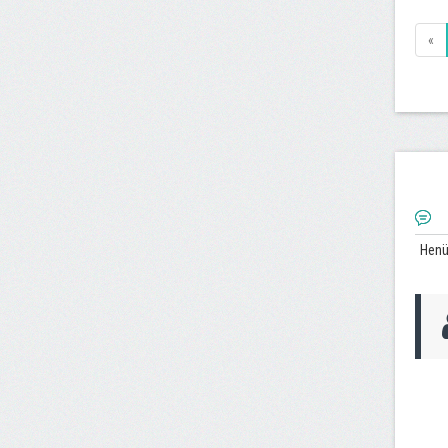
«
Henü