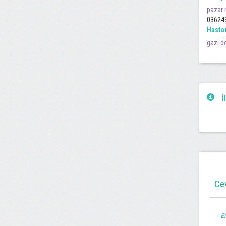
pazar 
03624
Hasta
gazi d
İ
Ce
En