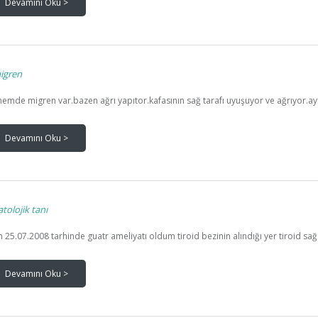
Devamını Oku >
igren
emde migren var.bazen ağrı yapıtor.kafasının sağ tarafı uyuşuyor ve ağrıyor.ayrı
Devamını Oku >
tolojik tanı
 25.07.2008 tarhinde guatr ameliyatı oldum tiroid bezinin alındığı yer tiroid sağ to
Devamını Oku >