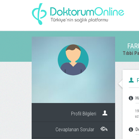
FAR
Tıbbi Pa
P
H
19
Profil Bilgileri
uz
Cevaplanan Sorular
Do