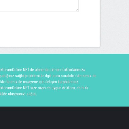
ktorumOnline.NET ile alanında uzman doktorlarımıza
şadığınız sağlık problemi ile ilgili soru sorabilir, isterseniz de
ktorlarımız ile muayene için iletişim kurabilirsiniz.
ktorumOnline.NET size sizin en uygun doktora, en hızlı
kilde ulaşmanızı sağlar.