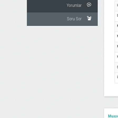
Yorumlar
Soru Sor
Muaye