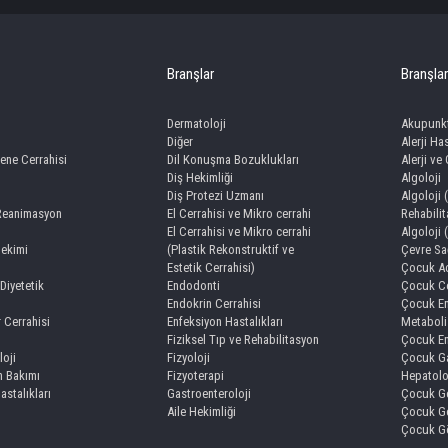
Branşlar
Branşlar
Dermatoloji
Akupunk
Diğer
Alerji Has
ene Cerrahisi
Dil Konuşma Bozuklukları
Alerji ve
Diş Hekimliği
Algoloji
Diş Protezi Uzmanı
Algoloji 
 Reanimasyon
El Cerrahisi ve Mikro cerrahi
Rehabili
El Cerrahisi ve Mikro cerrahi
Algoloji 
Hekimi
(Plastik Rekonstruktif ve
Çevre Sağ
Estetik Cerrahisi)
Çocuk Ac
Diyetetik
Endodonti
Çocuk Ce
Endokrin Cerrahisi
Çocuk En
r Cerrahisi
Enfeksiyon Hastalıkları
Metaboli
Fiziksel Tıp ve Rehabilitasyon
Çocuk En
loji
Fizyoloji
Çocuk Ga
 Bakımı
Fizyoterapi
Hepatolo
Hastalıkları
Gastroenteroloji
Çocuk Ge
Aile Hekimliği
Çocuk Ge
Çocuk Gö