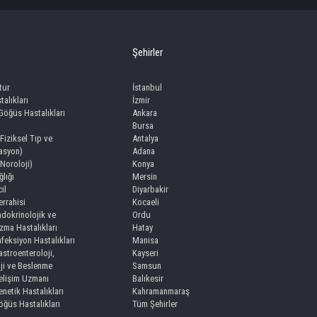
Şehirler
tur
İstanbul
talıkları
İzmir
 Göğüs Hastalıkları
Ankara
Bursa
(Fiziksel Tıp ve
Antalya
tasyon)
Adana
(Noroloji)
Konya
lığı
Mersin
il
Diyarbakir
rrahisi
Kocaeli
dokrinolojik ve
Ordu
zma Hastalıkları
Hatay
feksiyon Hastalıkları
Manisa
stroenteroloji,
Kayseri
ji ve Beslenme
Samsun
lişim Uzmanı
Balıkesir
netik Hastalıkları
Kahramanmaraş
ğüs Hastalıkları
Tüm Şehirler