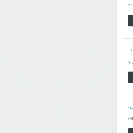
Mer
Aş
İyi
pa
YAK