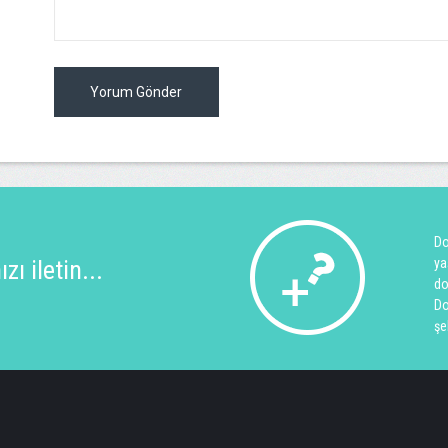
Yorum Gönder
Do
ı iletin...
ya
do
Do
şe