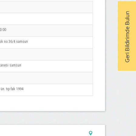
0:00
 sk no 36/4 samsun
stanesi samsun
ün. tıp fak 1994