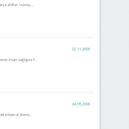
ça aldılar >sonuç...
02.11.2008
in insan sağlığına f...
04.09.2008
k bilateral disme...