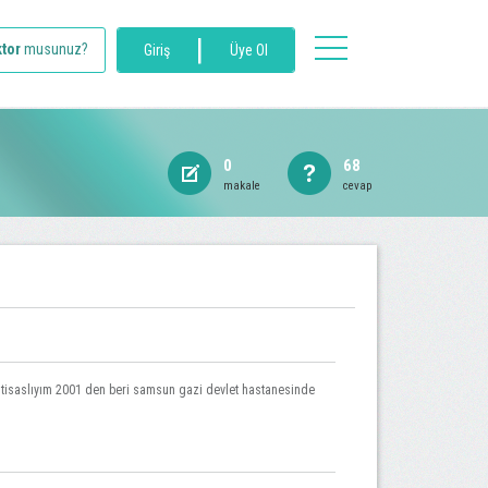
|
toggle
tor
musunuz?
Giriş
Üye Ol
navigation
0
68
makale
cevap
htisaslıyım 2001 den beri samsun gazi devlet hastanesinde