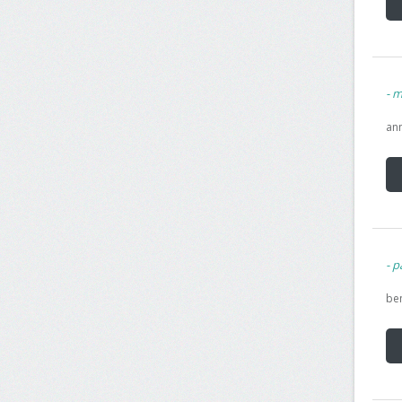
m
ann
pa
ben