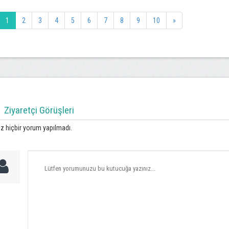
1
2
3
4
5
6
7
8
9
10
»
Ziyaretçi Görüşleri
z hiçbir yorum yapılmadı.