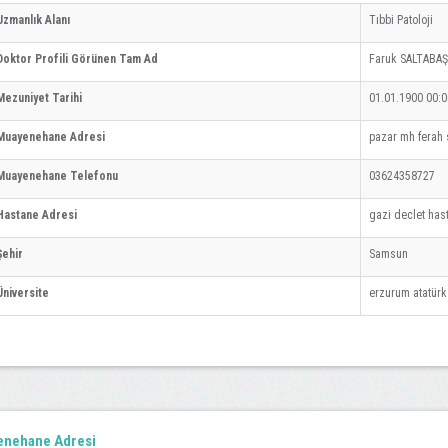
Uzmanlık Alanı
Tıbbi Patoloji
Doktor Profili Görünen Tam Ad
Faruk SALTABAŞ
Mezuniyet Tarihi
01.01.1900 00:0
Muayenehane Adresi
pazar mh ferah
Muayenehane Telefonu
03624358727
Hastane Adresi
gazi declet ha
Şehir
Samsun
Üniversite
erzurum atatürk 
nehane Adresi