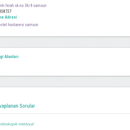
mh ferah sk no 36/4 samsun
358727
ne Adresi
eclet hastanesi samsun
lgi Alanları
vaplanan Sorular
doskopik meteryal