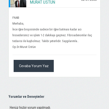
MURAT ÜSTÜN
FNAB
Merhaba,
İnce iğne biopsisinde sadece bir iğne batması kadar acı
hissedersiniz ve işlem 1-2 dakikayı geçmez. Fibroadenomlar ilaç
tedavisi ile kaybolmaz. Takibi yeterlidir. Saygılarımla..
Op.Dr.Murat Üstün
Cevaba Yorum Yaz
Yorumlar ve Deneyimler
Henüz hiçbir yorum yapılmadı.