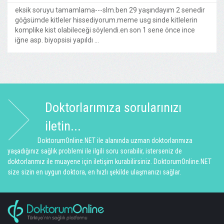
eksik soruyu tamamlama---slm.ben 29 yaşındayım 2 senedir
göğsümde kitleler hissediyorum.meme usg sinde kitlelerin
komplike kist olabileceği söylendi.en son 1 sene önce ince
iğne asp. biyopsisi yapıldı ...
Doktorlarımıza sorularınızı
iletin...
DoktorumOnline.NET ile alanında uzman doktorlarımıza
yaşadığınız sağlık problemi ile ilgili soru sorabilir, isterseniz de
doktorlarımız ile muayene için iletişim kurabilirsiniz. DoktorumOnline.NET
size sizin en uygun doktora, en hızlı şekilde ulaşmanızı sağlar.