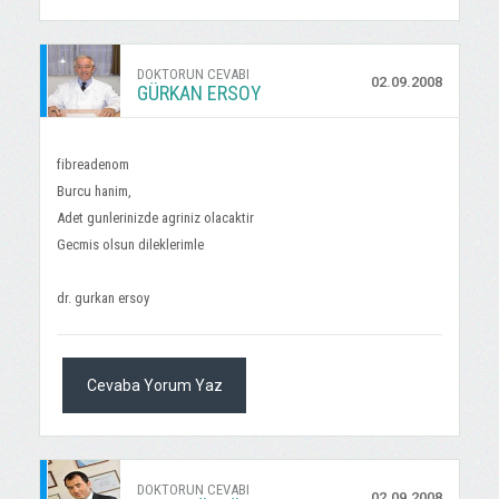
DOKTORUN CEVABI
02.09.2008
GÜRKAN ERSOY
fibreadenom
Burcu hanim,
Adet gunlerinizde agriniz olacaktir
Gecmis olsun dileklerimle
dr. gurkan ersoy
Cevaba Yorum Yaz
DOKTORUN CEVABI
02.09.2008