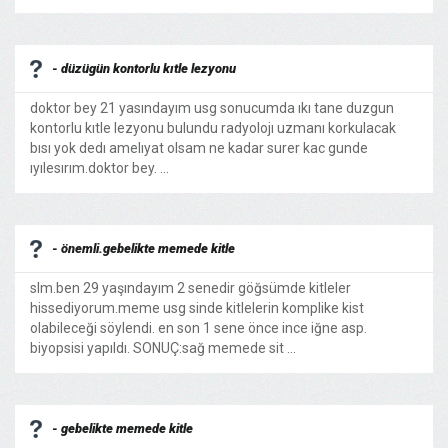
- düzügün kontorlu kıtle lezyonu
doktor bey 21 yasındayım usg sonucumda ıkı tane duzgun
kontorlu kıtle lezyonu bulundu radyolojı uzmanı korkulacak
bısı yok dedı amelıyat olsam ne kadar surer kac gunde
ıyılesırım.doktor bey. ...
- önemli.gebelikte memede kitle
slm.ben 29 yaşındayım 2 senedir göğsümde kitleler
hissediyorum.meme usg sinde kitlelerin komplike kist
olabileceği söylendi. en son 1 sene önce ince iğne asp.
biyopsisi yapıldı. SONUÇ:sağ memede sit ...
- gebelikte memede kitle