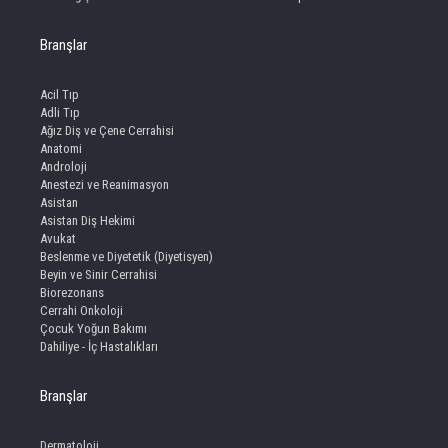
Branşlar
Acil Tıp
Adli Tıp
Ağız Diş ve Çene Cerrahisi
Anatomi
Androloji
Anestezi ve Reanimasyon
Asistan
Asistan Diş Hekimi
Avukat
Beslenme ve Diyetetik (Diyetisyen)
Beyin ve Sinir Cerrahisi
Biorezonans
Cerrahi Onkoloji
Çocuk Yoğun Bakımı
Dahiliye - İç Hastalıkları
Branşlar
Dermatoloji