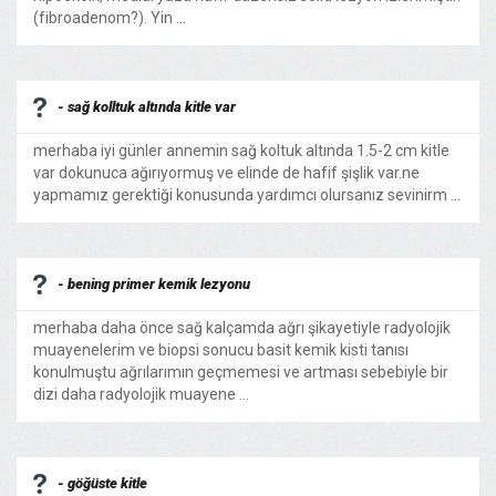
(fibroadenom?). Yin ...
- sağ kolltuk altında kitle var
merhaba iyi günler annemin sağ koltuk altında 1.5-2 cm kitle
var dokunuca ağırıyormuş ve elinde de hafif şişlik var.ne
yapmamız gerektiği konusunda yardımcı olursanız sevinirm ...
- bening primer kemik lezyonu
merhaba daha önce sağ kalçamda ağrı şikayetiyle radyolojik
muayenelerim ve biopsi sonucu basit kemik kisti tanısı
konulmuştu ağrılarımın geçmemesi ve artması sebebiyle bir
dizi daha radyolojik muayene ...
- göğüste kitle