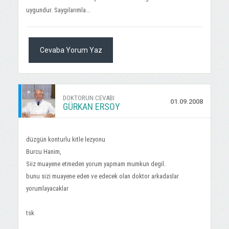
uygundur. Saygılarımla...
Cevaba Yorum Yaz
DOKTORUN CEVABI
01.09.2008
GÜRKAN ERSOY
düzgün konturlu kitle lezyonu
Burcu Hanim,
Siiz muayene etmeden yorum yapmam mumkun degil.
bunu sizi muayene eden ve edecek olan doktor arkadaslar
yorumlayacaklar
tsk