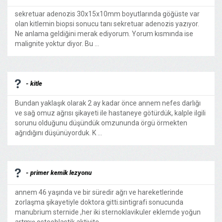
sekretuar adenozis 30x15x10mm boyutlarında göğüste var
olan kitlemin biopsi sonucu tanı sekretuar adenozis yazıyor.
Ne anlama geldiğini merak ediyorum. Yorum kısmında ise
malignite yoktur diyor. Bu ...
- kitle
Bundan yaklaşık olarak 2 ay kadar önce annem nefes darlığı
ve sağ omuz ağrısı şikayeti ile hastaneye götürdük, kalple ilgili
sorunu olduğunu düşündük omzununda örgü örmekten
ağrıdığını düşünüyorduk. K ...
- primer kemik lezyonu
annem 46 yaşında ve bir süredir ağrı ve hareketlerinde
zorlaşma şikayetiyle doktora gitti.sintigrafi sonucunda
manubrium sternide ,her iki sternoklavikuler eklemde yoğun