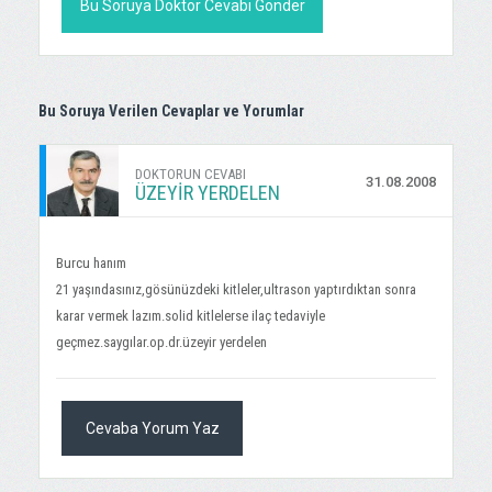
Bu Soruya Doktor Cevabı Gönder
Bu Soruya Verilen Cevaplar ve Yorumlar
DOKTORUN CEVABI
31.08.2008
ÜZEYIR YERDELEN
Burcu hanım
21 yaşındasınız,gösünüzdeki kitleler,ultrason yaptırdıktan sonra
karar vermek lazım.solid kitlelerse ilaç tedaviyle
geçmez.saygılar.op.dr.üzeyir yerdelen
Cevaba Yorum Yaz