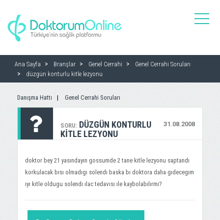
toggle
naviga
Ana Sayfa
Branşlar
Genel Cerrahi
Genel Cerrahi Soruları
düzgün konturlu kitle lezyonu
Danışma Hattı
Genel Cerrahi Soruları
DÜZGÜN KONTURLU
31.08.2008
SORU:
KITLE LEZYONU
doktor bey 21 yasındayın gossumde 2 tane kitle lezyonu saptandı
korkulacak bısı olmadıgı solendı baska bı doktora daha gıdecegım
ıyı kıtle oldugu solendı ılac tedavısı ıle kaybolabılırmı?