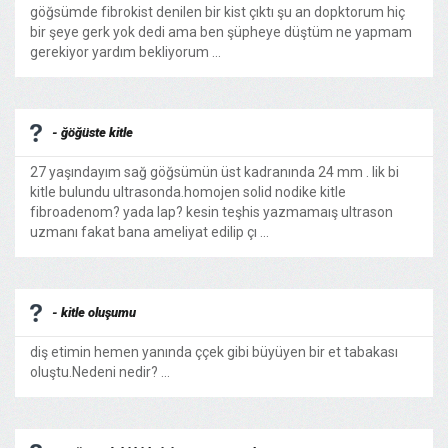
göğsümde fibrokist denilen bir kist çıktı şu an dopktorum hiç
bir şeye gerk yok dedi ama ben şüpheye düştüm ne yapmam
gerekiyor yardım bekliyorum ...
- ğöğüste kitle
27 yaşındayım sağ göğsümün üst kadranında 24 mm . lik bi
kitle bulundu ultrasonda.homojen solid nodike kitle
fibroadenom? yada lap? kesin teşhis yazmamaış ultrason
uzmanı fakat bana ameliyat edilip çı ...
- kitle oluşumu
diş etimin hemen yanında ççek gibi büyüyen bir et tabakası
oluştu.Nedeni nedir? ...