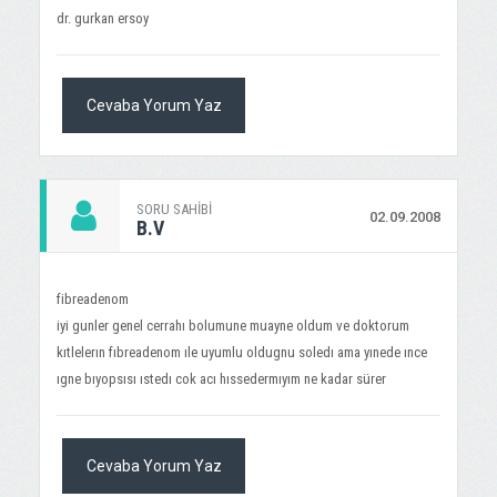
dr. gurkan ersoy
Cevaba Yorum Yaz
SORU SAHIBI
02.09.2008
B.V
fibreadenom
iyi gunler genel cerrahı bolumune muayne oldum ve doktorum
kıtlelerın fıbreadenom ıle uyumlu oldugnu soledı ama yınede ınce
ıgne bıyopsısı ıstedı cok acı hıssedermıyım ne kadar sürer
Cevaba Yorum Yaz