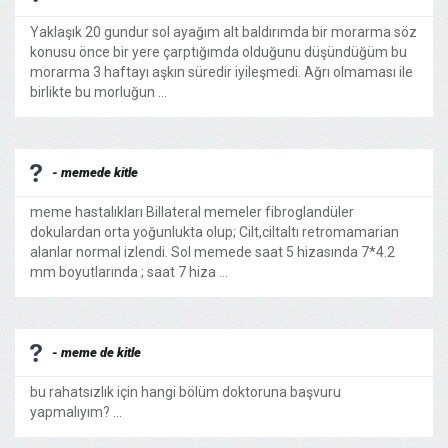
Yaklaşık 20 gundur sol ayağım alt baldırımda bir morarma söz
konusu önce bir yere çarptığımda olduğunu düşündüğüm bu
morarma 3 haftayı aşkın süredir iyileşmedi. Ağrı olmaması ile
birlikte bu morluğun ...
- memede kitle
meme hastalıkları Billateral memeler fibroglandüler
dokulardan orta yoğunlukta olup; Cilt,ciltaltı retromamarian
alanlar normal izlendi. Sol memede saat 5 hizasında 7*4.2
mm boyutlarında ; saat 7 hiza ...
- meme de kitle
bu rahatsızlık için hangi bölüm doktoruna başvuru
yapmalıyım? ...