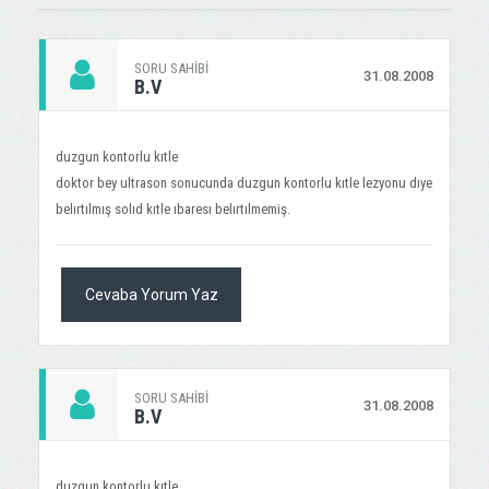
SORU SAHIBI
31.08.2008
B.V
duzgun kontorlu kıtle
doktor bey ultrason sonucunda duzgun kontorlu kıtle lezyonu dıye
belırtılmış solıd kıtle ıbaresı belırtılmemiş.
Cevaba Yorum Yaz
SORU SAHIBI
31.08.2008
B.V
duzgun kontorlu kıtle