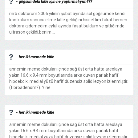
- göğsümdeki kitle için ne yaptırmalıyım???
mrb doktorum.2006 yılının şubat ayında sol göğsümde kendi
kontrolüm sonucu elime kitle geldiğini hissettim.fakat hemen
doktora gidemedim.eylül ayında fırsat buldum ve gittiğimde
ultrason çekildi.benim ...
- her iki memede kitle
annemin meme dokuları içinde sağ üst orta hatta areolaya
yakın 16.6 x 9.4 mm boyutlarında arka duvarı parlak hafif
hipoekoik, medial yüzü hafif düzensiz solid lezyon izlenmiştir.
(fibroadenom?). Yine ...
- her iki memede kitle
annemin meme dokuları içinde sağ üst orta hatta areolaya
yakın 16.6 x 9.4 mm boyutlarında arka duvarı parlak hafif
hipoekoik, medial yüzü hafif düzensiz solid lezyon izlenmiştir.