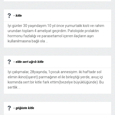
- kitle
İyi günler 30 yaşındayım.10 yıl önce yumurtalık kisti ve rahim
urundan toplam 4 ameliyat geçirdim. Patolojide prolaktin
hormonu fazlalığı ve parasetamol içeren ilaçların aşırı
kullanılmasına bağlı ola ...
- elde sert ağrılı kitle
İyi çalışmalar, 28yaşında, 1çocuk annesiyim. iki haftadır sol
elimin ikinci(işaret) parmağının el ile birleştiği yerde, avuç içi
kısmında sert bir kitle fark ettim(bezelye büyüklüğünde). Bu
sertlik ...
- göğüste kitle