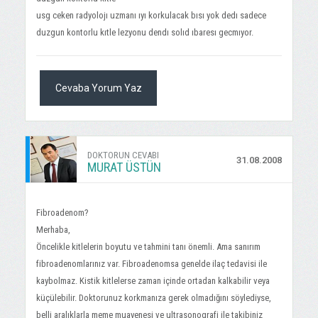
usg ceken radyolojı uzmanı ıyı korkulacak bısı yok dedı sadece
duzgun kontorlu kıtle lezyonu dendı solıd ıbaresı gecmıyor.
Cevaba Yorum Yaz
DOKTORUN CEVABI
31.08.2008
MURAT ÜSTÜN
Fibroadenom?
Merhaba,
Öncelikle kitlelerin boyutu ve tahmini tanı önemli. Ama sanırım
fibroadenomlarınız var. Fibroadenomsa genelde ilaç tedavisi ile
kaybolmaz. Kistik kitlelerse zaman içinde ortadan kalkabilir veya
küçülebilir. Doktorunuz korkmanıza gerek olmadığını söylediyse,
belli aralıklarla meme muayenesi ve ultrasonografi ile takibiniz