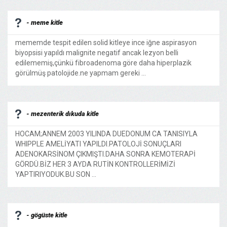
- meme kitle
mememde tespit edilen solid kitleye ince iğne aspirasyon
biyopsisi yapıldı malignite negatif ancak lezyon belli
edilememiş,çünkü fibroadenoma göre daha hiperplazik
görülmüş patolojide.ne yapmam gereki ...
- mezenterik dıkuda kitle
HOCAM;ANNEM 2003 YILINDA DUEDONUM CA TANISIYLA
WHIPPLE AMELİYATI YAPILDI.PATOLOJİ SONUÇLARI
ADENOKARSİNOM ÇIKMIŞTI.DAHA SONRA KEMOTERAPİ
GÖRDÜ.BİZ HER 3 AYDA RUTİN KONTROLLERİMİZİ
YAPTIRIYODUK.BU SON ...
- gögüste kitle