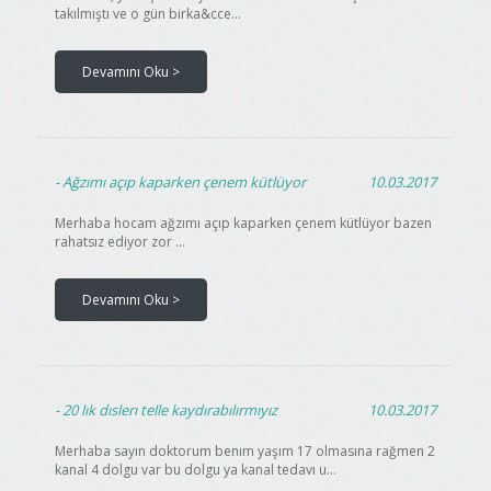
takılmıştı ve o gün birka&cce...
Devamını Oku >
Ağzımı açıp kaparken çenem kütlüyor
10.03.2017
Merhaba hocam ağzımı açıp kaparken çenem kütlüyor bazen
rahatsız ediyor zor ...
Devamını Oku >
20 lık dıslerı telle kaydırabılırmıyız
10.03.2017
Merhaba sayın doktorum benım yaşım 17 olmasına rağmen 2
kanal 4 dolgu var bu dolgu ya kanal tedavı u...