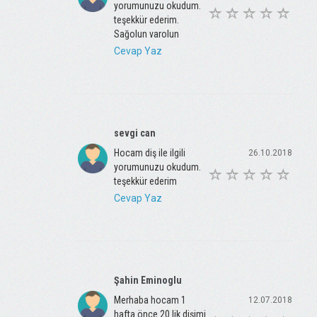
yorumunuzu okudum.
teşekkür ederim.
Sağolun varolun
Cevap Yaz
sevgi can
Hocam diş ile ilgili
26.10.2018
yorumunuzu okudum.
teşekkür ederim
Cevap Yaz
Şahin Eminoglu
Merhaba hocam 1
12.07.2018
hafta önce 20 lik dişimi