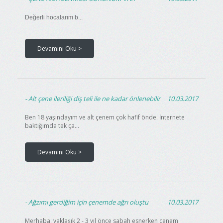
Değerli hocalarım b...
Devamını Oku >
Alt çene ileriliği diş teli ile ne kadar önlenebilir
10.03.2017
Ben 18 yaşındayım ve alt çenem çok hafif önde. İnternete
baktığımda tek ça...
Devamını Oku >
Ağzımı gerdiğim için çenemde ağrı oluştu
10.03.2017
Merhaba, yaklaşık 2 - 3 yıl önce sabah esnerken çenem