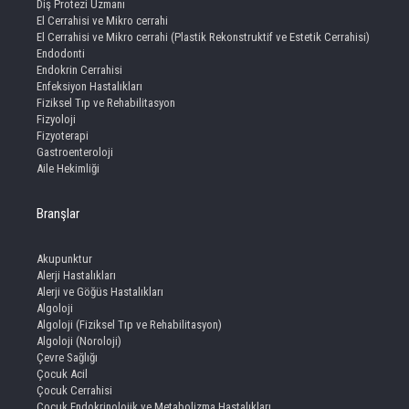
Diş Protezi Uzmanı
El Cerrahisi ve Mikro cerrahi
El Cerrahisi ve Mikro cerrahi (Plastik Rekonstruktif ve Estetik Cerrahisi)
Endodonti
Endokrin Cerrahisi
Enfeksiyon Hastalıkları
Fiziksel Tıp ve Rehabilitasyon
Fizyoloji
Fizyoterapi
Gastroenteroloji
Aile Hekimliği
Branşlar
Akupunktur
Alerji Hastalıkları
Alerji ve Göğüs Hastalıkları
Algoloji
Algoloji (Fiziksel Tıp ve Rehabilitasyon)
Algoloji (Noroloji)
Çevre Sağlığı
Çocuk Acil
Çocuk Cerrahisi
Çocuk Endokrinolojik ve Metabolizma Hastalıkları