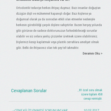
Ortodontik tedaviye herkes ihtiyaç duymaz. Bazı insanlar doğuştan
düzgün dişli ve mükemmel kapanışlı doğar. Bazı kişlerse ya
doğumsal olarak ya da sonradan etkili olan etmenler nedeniyle
herkesin görebildiği çarpık dişlere sahiptirler. Bazen herşey yolunda
gibi görünse de sadece doktorunuzun farkedebileceği sorunlar
olabilir ve siz onlara yanlış çözümler üretmek üzere olabilirsiniz.
Dişlerinizi kesip kaplatmak veya plastik cerrahlara ameliyat olmak
gibi. Belki de ihtiyacınız olan tek şey tel takmaktır.
Devamını Oku >
Cevaplanan Sorular
, 81 özel soru olmak
üzere toplam 458
cevap vermiştir.
ÇENE KİLİTLENMESİ SORUNUM VAR
10.03.2017