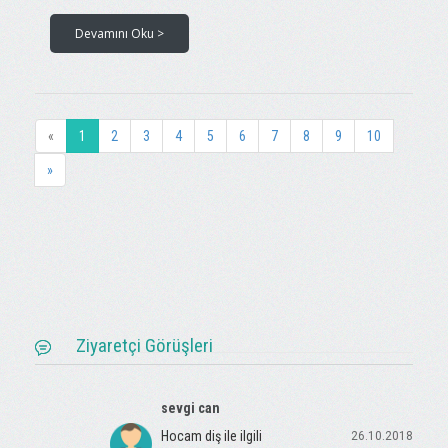
Devamını Oku >
«
1
2
3
4
5
6
7
8
9
10
»
Ziyaretçi Görüşleri
sevgi can
Hocam diş ile ilgili
26.10.2018