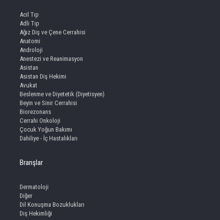
Acil Tıp
Adli Tıp
Ağız Diş ve Çene Cerrahisi
Anatomi
Androloji
Anestezi ve Reanimasyon
Asistan
Asistan Diş Hekimi
Avukat
Beslenme ve Diyetetik (Diyetisyen)
Beyin ve Sinir Cerrahisi
Biorezonans
Cerrahi Onkoloji
Çocuk Yoğun Bakımı
Dahiliye - İç Hastalıkları
Branşlar
Dermatoloji
Diğer
Dil Konuşma Bozuklukları
Diş Hekimliği