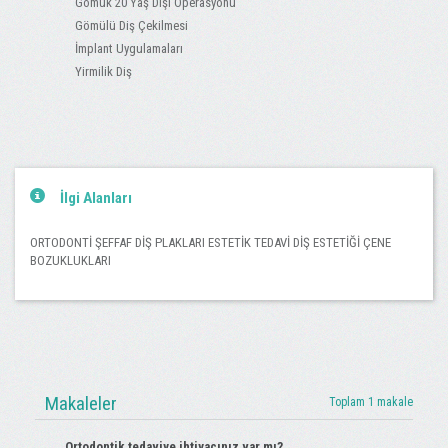
Gömük 20 Yaş Dişi Operasyonu
Gömülü Diş Çekilmesi
İmplant Uygulamaları
Yirmilik Diş
İlgi Alanları
ORTODONTİ ŞEFFAF DİŞ PLAKLARI ESTETİK TEDAVİ DİŞ ESTETİĞİ ÇENE
BOZUKLUKLARI
Makaleler
Toplam 1 makale
Ortodontik tedaviye ihtiyacınız var mı?