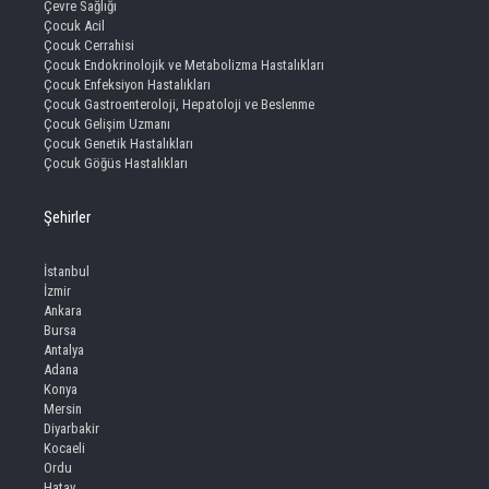
Çevre Sağlığı
Çocuk Acil
Çocuk Cerrahisi
Çocuk Endokrinolojik ve Metabolizma Hastalıkları
Çocuk Enfeksiyon Hastalıkları
Çocuk Gastroenteroloji, Hepatoloji ve Beslenme
Çocuk Gelişim Uzmanı
Çocuk Genetik Hastalıkları
Çocuk Göğüs Hastalıkları
Şehirler
İstanbul
İzmir
Ankara
Bursa
Antalya
Adana
Konya
Mersin
Diyarbakir
Kocaeli
Ordu
Hatay