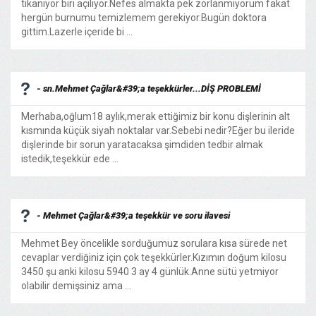
tıkanıyor biri açılıyor.Nefes almakta pek zorlanmıyorum fakat
hergün burnumu temizlemem gerekiyor.Bugün doktora
gittim.Lazerle içeride bi ...
- sn.Mehmet Çağlar&#39;a teşekkürler...DİŞ PROBLEMİ
Merhaba,oğlum18 aylık,merak ettiğimiz bir konu dişlerinin alt
kısmında küçük siyah noktalar var.Sebebi nedir?Eğer bu ileride
dişlerinde bir sorun yaratacaksa şimdiden tedbir almak
istedik,teşekkür ede ...
- Mehmet Çağlar&#39;a teşekkür ve soru ilavesi
Mehmet Bey öncelikle sorduğumuz sorulara kısa sürede net
cevaplar verdiğiniz için çok teşekkürler.Kızımın doğum kilosu
3450 şu anki kilosu 5940 3 ay 4 günlük.Anne sütü yetmiyor
olabilir demişsiniz ama ...