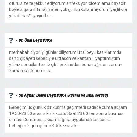
ötürü size teşekkür ediyorum enfeksiyon dicem ama bayadır
böyle sigara ihtimali zaten yok çünkü kullanmıyorum yaşlılıkta
yok daha 21 yaşında ...
- Dr. Ünal Bey&#39;e
merhabalr diyor iyi günler diliyorum ünal bey... kasıklarımda
sancı şikayeti sebebiyle ultrason ve kantahlili yaptırmıştım
yalnız sonuçlar temiz çıktı peki neden buna rağmen zaman
zaman kasıklarımın s ...
- Sn Ayhan Balim Bey&#39;e (kusma ve ishal sorusu)
Bebeğim üç günlük bir kusma geçirmedi sadece cuma akşam
19:30-23:00 arası sık sık kustu.Saat 23:00 ten sonra kusması
olmadı.Cumartesi akşam lağma uygulandıktan sonra
bebeğim 2 gün günde 4-5 kez sıvı k ...