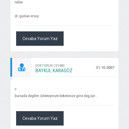
tskler
dr. gurkan ersoy
Cevaba Yorum Yaz
DOKTORUN CEVABI
31.10.2007
BAYKUL KARAGÖZ
c
bursada degilim ,bilemiyorum.hekiminize göre deg,işir...
Cevaba Yorum Yaz