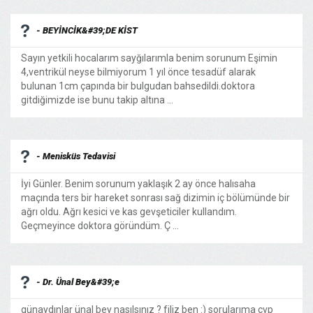
- BEYİNCİK&#39;DE KİST
Sayın yetkili hocalarım sayğılarımla benim sorunum Eşimin
4,ventrikül neyse bilmiyorum 1 yıl önce tesadüf alarak
bulunan 1cm çapında bir bulgudan bahsedildi.doktora
gitdiğimizde ise bunu takip altına ...
- Menisküs Tedavisi
İyi Günler. Benim sorunum yaklaşık 2 ay önce halısaha
maçında ters bir hareket sonrası sağ dizimin iç bölümünde bir
ağrı oldu. Ağrı kesici ve kas gevşeticiler kullandım.
Geçmeyince doktora göründüm. Ç ...
- Dr. Ünal Bey&#39;e
günaydınlar ünal bey nasılsınız ? filiz ben :) sorularıma cvp