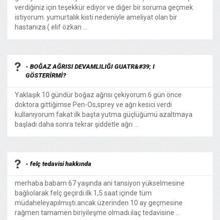
verdiğiniz için teşekkür ediyor ve diğer bir soruma geçmek
istiyorum. yumurtalık kisti nedeniyle ameliyat olan bir
hastanıza ( elif özkan ...
- BOĞAZ AĞRISI DEVAMLILIĞI GUATR&#39; I
GÖSTERİRMİ?
Yaklaşık 10 gündür boğaz ağrısı çekiyorum.6 gün önce
doktora gittiğimse Pen-Os,sprey ve ağrı kesici verdi
kullanıyorum fakat ilk başta yutma güçlüğümü azaltmaya
başladı daha sonra tekrar şiddetle ağrı ...
- felç tedavisi hakkında
merhaba babam 67 yaşında ani tansiyon yükselmesine
bağlıolarak felç geçirdi.ilk 1,5 saat içinde tüm
müdaheleyapılmıştı.ancak üzerinden 10 ay geçmesine
rağmen tamamen biriyileşme olmadı.ilaç tedavisine ...