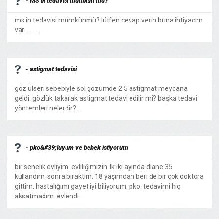
- MS in tedavisi mümkün mü?
ms in tedavisi mümkünmü? lütfen cevap verin buna ihtiyacım
var....... ...
- astigmat tedavisi
göz ülseri sebebiyle sol gözümde 2.5 astigmat meydana
geldi. gözlük takarak astigmat tedavi edilir mi? başka tedavi
yöntemleri nelerdir? ...
- pko&#39;luyum ve bebek istiyorum
bir senelik evliyim. evliliğimizin ilk iki ayında diane 35
kullandım. sonra bıraktım. 18 yaşımdan beri de bir çok doktora
gittim. hastalığımı gayet iyi biliyorum: pko. tedavimi hiç
aksatmadım. evlendi ...