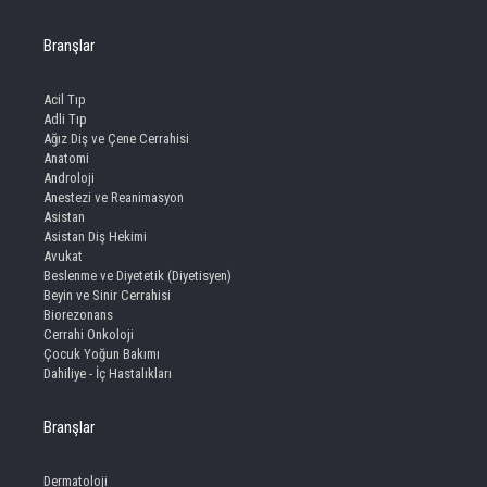
Branşlar
Acil Tıp
Adli Tıp
Ağız Diş ve Çene Cerrahisi
Anatomi
Androloji
Anestezi ve Reanimasyon
Asistan
Asistan Diş Hekimi
Avukat
Beslenme ve Diyetetik (Diyetisyen)
Beyin ve Sinir Cerrahisi
Biorezonans
Cerrahi Onkoloji
Çocuk Yoğun Bakımı
Dahiliye - İç Hastalıkları
Branşlar
Dermatoloji