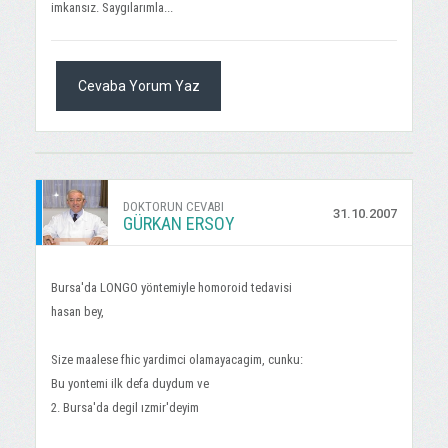
imkansız. Saygılarımla...
Cevaba Yorum Yaz
DOKTORUN CEVABI
31.10.2007
GÜRKAN ERSOY
Bursa'da LONGO yöntemiyle homoroid tedavisi
hasan bey,
Size maalese fhic yardimci olamayacagim, cunku:
Bu yontemi ilk defa duydum ve
2. Bursa'da degil ızmir'deyim