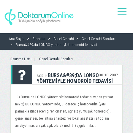
toggle
naviga
Ana Sayfa
Branşlar
Genel Cerrahi
Genel Cerrahi Soruları
Bursa&#39;da LONGO yöntemiyle homoroid tedavisi
Danışma Hattı
Genel Cerrahi Soruları
BURSA&#39;DA LONGO
30.10.2007
SORU:
YÖNTEMIYLE HOMOROID TEDAVISI
. 1) Bursa'da LONGO yöntemiyle homoroid tedavisi yapan yer var
mı? 2) Bu LONGO yönteminde, 3. derece iç homoroidin (yani;
parmakla itince içeri giren cinsten, ağrısız yumuşak homoroid) ,
genel anastezi, bel altına anastezi ve lokal anastezi ile toplam
ameliyat masrafı yaklaşık olarak nedir? Saygılarımla, .