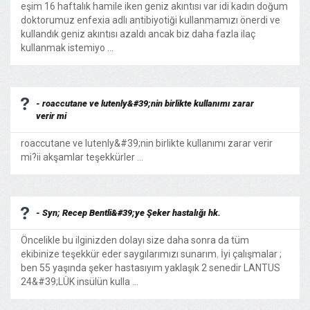
eşim 16 haftalık hamile iken geniz akıntısı var idi kadın doğum
doktorumuz enfexia adlı antibiyotiği kullanmamızı önerdi ve
kullandık geniz akıntısı azaldı ancak biz daha fazla ilaç
kullanmak istemiyo ...
- roaccutane ve lutenly&#39;nin birlikte kullanımı zarar
verir mi
roaccutane ve lutenly&#39;nin birlikte kullanımı zarar verir
mi?ii akşamlar teşekkürler ...
- Syn; Recep Bentli&#39;ye Şeker hastalığı hk.
Öncelikle bu ilginizden dolayı size daha sonra da tüm
ekibinize teşekkür eder saygılarımızı sunarım. İyi çalışmalar ;
ben 55 yaşında şeker hastasıyım yaklaşık 2 senedir LANTUS
24&#39;LÜK insülün kulla ...