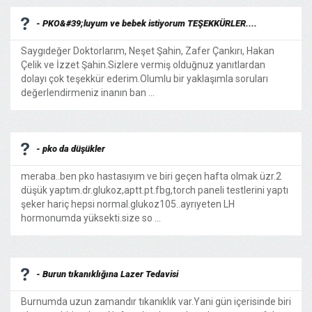
- PKO&#39;luyum ve bebek istiyorum TEŞEKKÜRLER....
Saygıdeğer Doktorlarım, Neşet Şahin, Zafer Çankırı, Hakan
Çelik ve İzzet Şahin.Sizlere vermiş olduğnuz yanıtlardan
dolayı çok teşekkür ederim.Olumlu bir yaklaşımla soruları
değerlendirmeniz inanın ban ...
- pko da düşükler
meraba..ben pko hastasıyım ve biri geçen hafta olmak üzr.2
düşük yaptım.dr.glukoz,aptt.pt.fbg,torch paneli testlerini yaptı
şeker hariç hepsi normal.glukoz105..ayrıyeten LH
hormonumda yüksekti.size so ...
- Burun tıkanıklığına Lazer Tedavisi
Burnumda uzun zamandır tıkanıklık var.Yani gün içerisinde biri