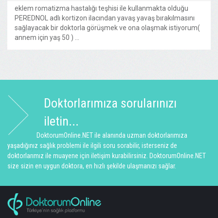
eklem romatizma hastalığı teşhisi ile kullanmakta olduğu
PEREDNOL adlı kortizon ilacından yavaş yavaş bırakılmasını
sağlayacak bir doktorla görüşmek ve ona olaşmak istiyorum(
annem için yaş 50 ) ...
Doktorlarımıza sorularınızı
iletin...
DoktorumOnline.NET ile alanında uzman doktorlarımıza
yaşadığınız sağlık problemi ile ilgili soru sorabilir, isterseniz de
doktorlarımız ile muayene için iletişim kurabilirsiniz. DoktorumOnline.NET
size sizin en uygun doktora, en hızlı şekilde ulaşmanızı sağlar.