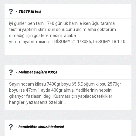
- 3&#39;lü test
iyi günler..ben tam 17+0 günlük hamile iken üçlü tarama
testini yaptırmıştım..dün sonucunu aldım ama doktorum
olmadığı için gösteremedim..acaba
yorumlayabilirmisiniz..TRİSOMY 21 1/3085,TRISOMY 18 1:10
...
- Mehmet Çağlar&#39;a
Sayın hocam kilosu 7400gr boyu 65.5.Doğum kilosu 2570gr
boyu ise 47cm.1 ayda 400gr almış..Yediklerinin hepsini
çıkarıyor fazlasını değil.Kusması için yapılacak tetkikler
hangileri yazarsanız özel bir ...
- hamilelikte sinüzit tedavisi