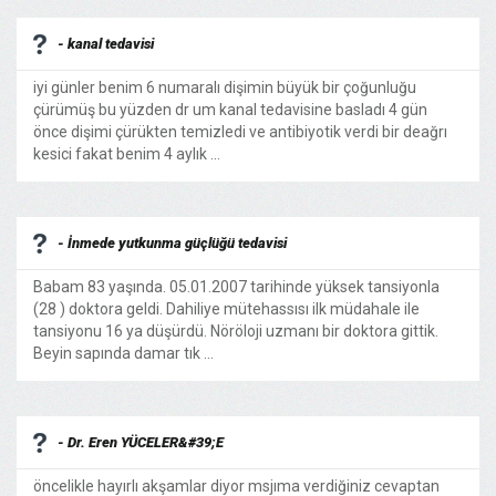
- kanal tedavisi
iyi günler benim 6 numaralı dişimin büyük bir çoğunluğu
çürümüş bu yüzden dr um kanal tedavisine basladı 4 gün
önce dişimi çürükten temizledi ve antibiyotik verdi bir deağrı
kesici fakat benim 4 aylık ...
- İnmede yutkunma güçlüğü tedavisi
Babam 83 yaşında. 05.01.2007 tarihinde yüksek tansiyonla
(28 ) doktora geldi. Dahiliye mütehassısı ilk müdahale ile
tansiyonu 16 ya düşürdü. Nöröloji uzmanı bir doktora gittik.
Beyin sapında damar tık ...
- Dr. Eren YÜCELER&#39;E
öncelikle hayırlı akşamlar diyor msjıma verdiğiniz cevaptan